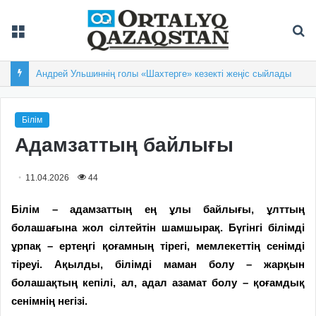
Мәзір
Із
Андрей Ульшиннің голы «Шахтерге» кезекті жеңіс сыйлады
Білім
Адамзаттың байлығы
11.04.2026
44
Білім – адамзаттың ең ұлы байлығы, ұлттың
болашағына жол сілтейтін шамшырақ. Бүгінгі білімді
ұрпақ – ертеңгі қоғамның тірегі, мемлекеттің сенімді
тіреуі. Ақылды, білімді маман болу – жарқын
болашақтың кепілі, ал, адал азамат болу – қоғамдық
сенімнің негізі.