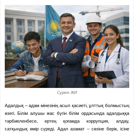
Сурет ЖИ
Адалдық – адам мінезінің асыл қасиеті, ұлттық болмыстың
өзегі. Білім алушы жас бүгін білім ордасында адалдыққа
тәрбиеленбесе, ертең қоғамда коррупция, алдау,
сатқындық өмір сүреді. Адал азамат – сөзіне берік, ісіне