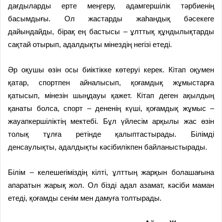
дағдыларды ерте меңгеру, адамгершілік тәрбиенің
басымдығы. Ол жастарды жаһандық бәсекеге
дайындайды, бірақ ең бастысы – ұлттық құндылықтарды
сақтай отырып, адалдықты мінездің негізі етеді.
Әр оқушы өзін осы биіктікке көтеруі керек. Кітап оқумен
қатар, спортпен айналысып, қоғамдық жұмыстарға
қатысып, мінезін шыңдауы қажет. Кітап деген ақылдың
қанаты болса, спорт – дененің күші, қоғамдық жұмыс –
жауапкершіліктің мектебі. Бұл үйлесім арқылы жас өзін
толық тұлға ретінде қалыптастырады. Білімді
денсаулықты, адалдықты кәсібилікпен байланыстырады.
Білім – келешегіміздің кілті, ұлттың жарқын болашағына
апаратын жарық жол. Ол бізді адал азамат, кәсіби маман
етеді, қоғамды сенім мен дамуға толтырады.