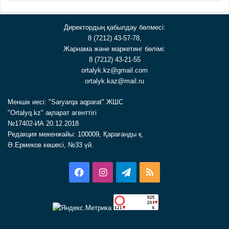
Директордың қабылдау бөлмесі:
8 (7212) 43-57-78,
Жарнама және маркетинг бөлімі:
8 (7212) 43-21-55
ortalyk.kz@gmail.com
ortalyk.kaz@mail.ru
Меншік иесі: "Saryarqa aqparat" ЖШС
"Ortalyq.kz" ақпарат агенттігі
№17402-ИА 20.12.2018
Редакция мекенжайы: 100009, Қарағанды қ.
Ә.Ермеков көшесі, №33 үй.
Facebook
Instagram
Telegram
RSS