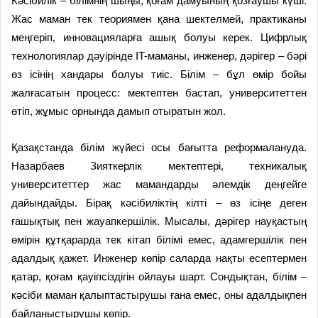
Кәсібилік – білімнің шыңы, қоғам дамуының қозғаушы күші.
Жас маман тек теориямен қана шектелмей, практиканы
меңгеріп, инновацияларға ашық болуы керек. Цифрлық
технологиялар дәуірінде IT-маманы, инженер, дәрігер – бәрі
өз ісінің хандары болуы тиіс. Білім – бұл өмір бойы
жалғасатын процесс: мектептен бастап, университеттен
өтіп, жұмыс орнында дамып отыратын жол.
Қазақстанда білім жүйесі осы бағытта реформалануда.
Назарбаев Зияткерлік мектептері, техникалық
университеттер жас мамандарды әлемдік деңгейге
дайындайды. Бірақ кәсібиліктің кілті – өз ісіңе деген
ғашықтық пен жауапкершілік. Мысалы, дәрігер науқастың
өмірін құтқарарда тек кітап білімі емес, адамгершілік пен
адалдық қажет. Инженер көпір саларда нақты есептермен
қатар, қоғам қауіпсіздігін ойлауы шарт. Сондықтан, білім –
кәсіби маман қалыптастырушы ғана емес, оны адалдықпен
байланыстырушы көпір.