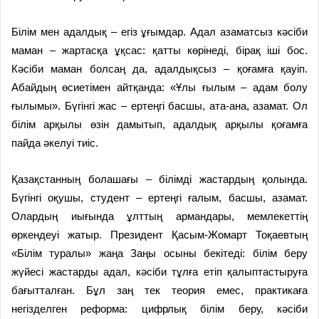
Білім мен адалдық – егіз ұғымдар. Адал азаматсыз кәсіби
маман – жартасқа ұқсас: қатты көрінеді, бірақ іші бос.
Кәсіби маман болсаң да, адалдықсыз – қоғамға қауіп.
Абайдың өсиетімен айтқанда: «Ұлы ғылым – адам болу
ғылымы». Бүгінгі жас – ертеңгі басшы, ата-ана, азамат. Ол
білім арқылы өзін дамытып, адалдық арқылы қоғамға
пайда әкелуі тиіс.
Қазақстанның болашағы – білімді жастардың қолында.
Бүгінгі оқушы, студент – ертеңгі ғалым, басшы, азамат.
Олардың иығында ұлттың армандары, мемлекеттің
өркендеуі жатыр. Президент Қасым-Жомарт Тоқаевтың
«Білім туралы» жаңа Заңы осыны бекітеді: білім беру
жүйесі жастарды адал, кәсіби тұлға етіп қалыптастыруға
бағытталған. Бұл заң тек теория емес, практикаға
негізделген реформа: цифрлық білім беру, кәсіби