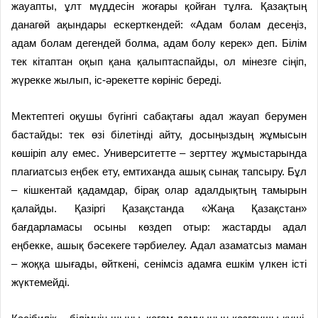
жауапты, ұлт мүддесін жоғары қойған тұлға. Қазақтың
данагөй ақындары ескерткендей: «Адам болам десеңіз,
адам болам дегендей болма, адам болу керек» деп. Білім
тек кітаптан оқып қана қалыптаспайды, ол мінезге сіңіп,
жүрекке жылып, іс-әрекетте көрініс береді.
Мектептегі оқушы бүгінгі сабақтағы адал жауап берумен
бастайды: тек өзі білетінді айту, досыңыздың жұмысын
көшіріп алу емес. Университетте – зерттеу жұмыстарында
плагиатсыз еңбек ету, емтиханда ашық сынақ тапсыру. Бұл
– кішкентай қадамдар, бірақ олар адалдықтың тамырын
қалайды. Қазіргі Қазақстанда «Жаңа Қазақстан»
бағдарламасы осыны көздеп отыр: жастарды адал
еңбекке, ашық бәсекеге тәрбиелеу. Адал азаматсыз маман
– жоққа шығады, өйткені, сенімсіз адамға ешкім үлкен істі
жүктемейді.