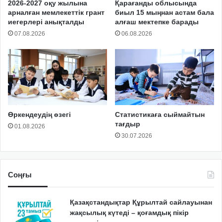
2026-2027 оқу жылына
Қарағанды облысында
арналған мемлекеттік грант
биыл 15 мыңнан астам бала
иегерлері анықталды
алғаш мектепке барады
07.08.2026
06.08.2026
Өркендеудің өзегі
Статистикаға сыймайтын
тағдыр
01.08.2026
30.07.2026
Соңғы
Қазақстандықтар Құрылтай сайлауынан
жақсылық күтеді – қоғамдық пікір