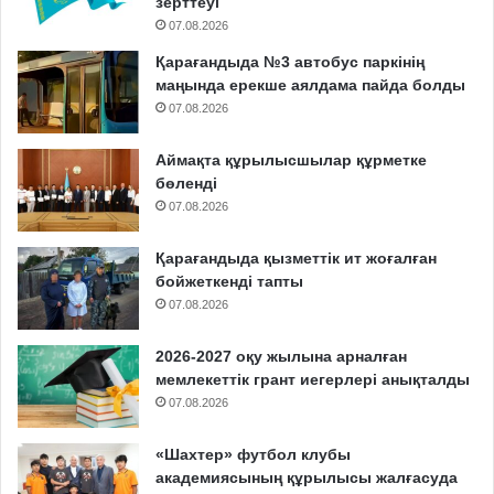
зерттеуі
07.08.2026
Қарағандыда №3 автобус паркінің
маңында ерекше аялдама пайда болды
07.08.2026
Аймақта құрылысшылар құрметке
бөленді
07.08.2026
Қарағандыда қызметтік ит жоғалған
бойжеткенді тапты
07.08.2026
2026-2027 оқу жылына арналған
мемлекеттік грант иегерлері анықталды
07.08.2026
«Шахтер» футбол клубы
академиясының құрылысы жалғасуда