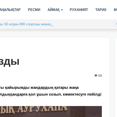
АҢАЛЫҚТАР
РЕСМИ
АЙМАҚ
РУХАНИЯТ
ТАРИХ
М
а» 50 елден 800 спортшы жиналды
озды
59
дағы қайырымды жандардың қатары жаңа
алдыққандарға қол ұшын созып, көмектесуге пейілді