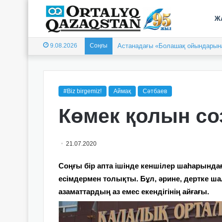
Ж
9.08.2026
Соңғы
Астанадағы «Болашақ ойындарын
#Biz birgemiz!
Аймақ
Сәтбаев
Көмек қолын с
21.07.2020
Соңғы бір апта ішінде кеншілер шаһарын
есімдермен толықты. Бұл, әрине, дертке ш
азаматтардың аз емес екендігінің айғағы.