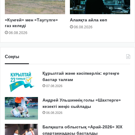
«Күнгей» мен «Таугүлге»
Алаяқта айла көп
газ келеді
06.08.2026
06.08.2026
Соңғы
Құрылтай және кәсіпкерлік: ертеңге
бастар талғам
07.08.2026
Андрей Ульшиннің голы «Шахтерге»
кезекті жеңіс сыйлады
06.08.2026
Балқашта облыстық «Арай-2026» XIX
спартакиадасы басталды