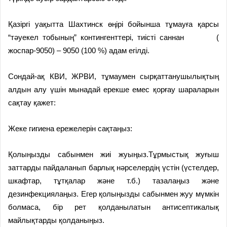
Қазіргі уақытта Шахтинск өңірі бойынша тұмауға қарсы
“тәуекел тобының” контингенттері, тиісті саннан (
жоспар-9050) – 9050 (100 %) адам егілді.
Сондай-ақ КВИ, ЖРВИ, тұмаумен сырқаттанушылықтың
алдын алу үшін мынадай ерекше емес қорғау шараларын
сақтау қажет:
Жеке гигиена ережелерін сақтаңыз:
Қолыңызды сабынмен жиі жуыңыз.Тұрмыстық жуғыш
заттарды пайдаланып барлық нәрселердің үстін (үстелдер,
шкафтар, тұтқалар және т.б.) тазалаңыз және
дезинфекциялаңыз. Егер қолыңызды сабынмен жуу мүмкін
болмаса, бір рет қолданылатын антисептикалық
майлықтарды қолданыңыз.