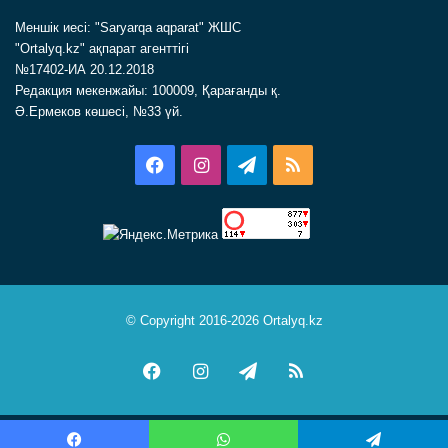
Меншік иесі: "Saryarqa aqparat" ЖШС
"Ortalyq.kz" ақпарат агенттігі
№17402-ИА 20.12.2018
Редакция мекенжайы: 100009, Қарағанды қ.
Ә.Ермеков көшесі, №33 үй.
Facebook
Instagram
Telegram
RSS
© Copyright 2016-2026 Ortalyq.kz
Facebook
Instagram
Telegram
RSS