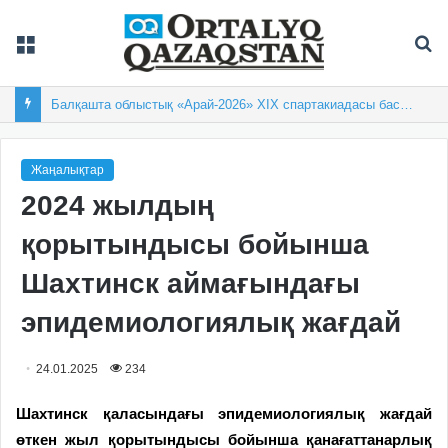
Мәзір
Із
Балқашта облыстық «Арай-2026» XIX спартакиадасы басталды
Жаңалықтар
2024 жылдың
қорытындысы бойынша
Шахтинск аймағындағы
эпидемиологиялық жағдай
24.01.2025
234
Шахтинск қаласындағы эпидемиологиялық жағдай
өткен жыл қорытындысы бойынша қанағаттанарлық