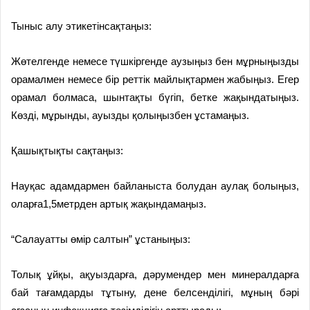
Тыныс алу этикетінсақтаңыз:
Жөтелгенде немесе түшкіргенде аузыңыз бен мұрныңызды
орамалмен немесе бір реттік майлықтармен жабыңыз. Егер
орамал болмаса, шынтақты бүгіп, бетке жақындатыңыз.
Көзді, мұрынды, ауызды қолыңызбен ұстамаңыз.
Қашықтықты сақтаңыз:
Науқас адамдармен байланыста болудан аулақ болыңыз,
оларға1,5метрден артық жақындамаңыз.
“Салауатты өмір салтын” ұстаныңыз:
Толық ұйқы, ақуыздарға, дәрумендер мен минералдарға
бай тағамдарды тұтыну, дене белсенділігі, мұның бәрі