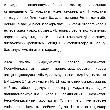
Алайда, вакцинацияланбаған халық арасында
қызылшаның 71 жағдайы және көкжөтелдің 4 жағдайы
тіркелді, егер бұл қазір балаларымызды Ұлттықкүнтізбе
бойынша вакцинамен басқарылатын инфекцияларға қарсы
екпесе, жақын арада бізде дифтерия, сіреспе, полиомиелит,
паротит, вирустық гепатит, b. типті гемофильді инфекция,
пневмококкинфекциясы сияқты инфекциялардың өршуі
басталуы мүмкін екенін көрсетеді.
2024 жылғы қыркүйектен бастап «Қазақстан
Республикасының адам папилломавирусына қарсы
вакцинациялауды ұйымдастыру және жүргізу туралы»
БМСД-нің 17 қыркүйектегі № 11 қаулысына сәйкес, жатыр
мойыны обыры дамуының ескерту мақсатында, адам
папилломавирусына қарсы вакцинация Қазақстан
Республикасының жоспарлы Ұлттық егу күнтізбесіне
енгізілгенін. Қаулыға сәйкес, бұған 11 жастағы қыздар