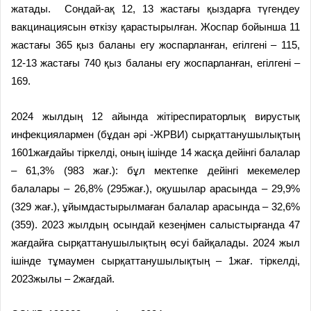
жатады. Сондай-ақ 12, 13 жастағы қыздарға түгендеу
вакцинациясын өткізу қарастырылған. Жоспар бойынша 11
жастағы 365 қыз баланы егу жоспарланған, егілгені – 115,
12-13 жастағы 740 қыз баланы егу жоспарланған, егілгені –
169.
2024 жылдың 12 айында жітіреспираторлық вирустық
инфекциялармен (бұдан әрі -ЖРВИ) сырқаттанушылықтың
1601жағдайы тіркелді, оның ішінде 14 жасқа дейінгі балалар
– 61,3% (983 жағ.): бұл мектепке дейінгі мекемелер
балалары – 26,8% (295жағ.), оқушылар арасында – 29,9%
(329 жағ.), ұйымдастырылмаған балалар арасында – 32,6%
(359). 2023 жылдың осындай кезеңімен салыстырғанда 47
жағдайға сырқаттанушылықтың өсуі байқалады. 2024 жыл
ішінде тұмаумен сырқаттанушылықтың – 1жағ. тіркелді,
2023жылы – 2жағдай.