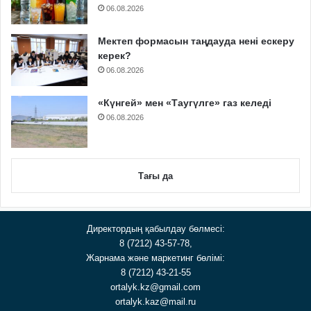
06.08.2026
Мектеп формасын таңдауда нені ескеру
керек?
06.08.2026
«Күнгей» мен «Таугүлге» газ келеді
06.08.2026
Тағы да
Директордың қабылдау бөлмесі:
8 (7212) 43-57-78,
Жарнама және маркетинг бөлімі:
8 (7212) 43-21-55
ortalyk.kz@gmail.com
ortalyk.kaz@mail.ru