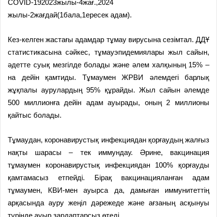
СОVID-192023жылы-4жағ.,2024
жылы-2жағдай(1бала,1ересек адам).
Кез-келген жастағы адамдар тұмау вирусына сезімтал. ДДҰ
статистикасына сәйкес, тұмауэпидемиялары жыл сайын,
әдетте суық мезгілде болады және әлем халқының 15% –
на дейін қамтиды. Тұмаумен ЖРВИ әлемдегі барлық
жұқпалы аурулардың 95% құрайды. Жыл сайын әлемде
500 миллионға дейін адам ауырады, оның 2 миллионы
қайтыс болады.
Тұмаудан, коронавирустық инфекциядан қорғаудың жалғыз
нақты шарасы – тек иммундау. Әрине, вакцинация
тұмаумен коронавирустық инфекциядан 100% қорғауды
қамтамасыз етпейді. Бірақ вакцинацияланған адам
тұмаумен, КВИ-мен ауырса да, дамыған иммунитеттің
арқасында ауру жеңіл дәрежеде және ағзаның асқынуы
түрінде ауыр зардаптарсыз өтеді.