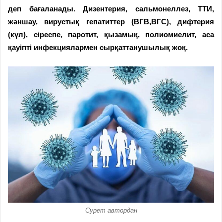
деп бағаланады. Дизентерия, сальмонеллез, ТТИ,
жәншау, вирустық гепатиттер (ВГВ,ВГС), дифтерия
(күл), сіреспе, паротит, қызамық, полиомиелит, аса
қауіпті инфекциялармен сырқаттанушылық жоқ.
Сурет автордан