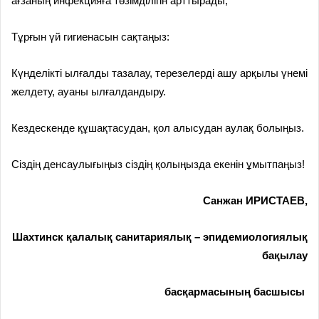
ағзаның инфекцияға төзімділігін арттырады;
Тұрғын үй гигиенасын сақтаңыз:
Күнделікті ылғалды тазалау, терезелерді ашу арқылы үнемі
желдету, ауаны ылғалдандыру.
Кездескенде құшақтасудан, қол алысудан аулақ болыңыз.
Сіздің денсаулығыңыз сіздің қолыңызда екенін ұмытпаңыз!
Санжан ИРИСТАЕВ,
Шахтинск қалалық санитариялық – эпидемиологиялық
бақылау
басқармасының басшысы