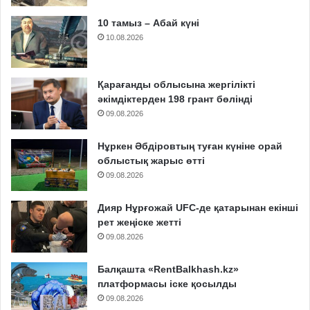
10 тамыз – Абай күні
10.08.2026
Қарағанды облысына жергілікті
әкімдіктерден 198 грант бөлінді
09.08.2026
Нұркен Әбдіровтың туған күніне орай
облыстық жарыс өтті
09.08.2026
Дияр Нұрғожай UFC-де қатарынан екінші
рет жеңіске жетті
09.08.2026
Балқашта «RentBalkhash.kz»
платформасы іске қосылды
09.08.2026