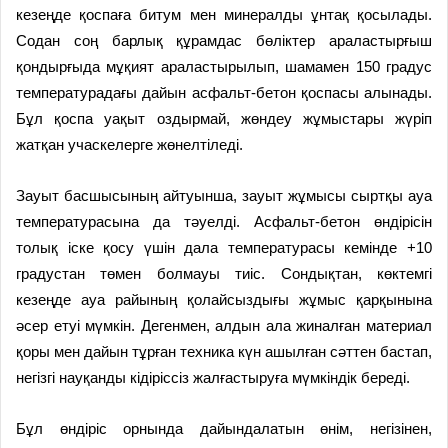
кезеңде қоспаға битум мен минералды ұнтақ қосылады.
Содан соң барлық құрамдас бөліктер араластырғыш
қондырғыда мұқият араластырылып, шамамен 150 градус
температурадағы дайын асфальт-бетон қоспасы алынады.
Бұл қоспа уақыт оздырмай, жөндеу жұмыстары жүріп
жатқан учаскелерге жөнелтіледі.
Зауыт басшысының айтуынша, зауыт жұмысы сыртқы ауа
температурасына да тәуелді. Асфальт-бетон өндірісін
толық іске қосу үшін дала температурасы кемінде +10
градустан төмен болмауы тиіс. Сондықтан, көктемгі
кезеңде ауа райының қолайсыздығы жұмыс қарқынына
әсер етуі мүмкін. Дегенмен, алдын ала жиналған материал
қоры мен дайын тұрған техника күн ашылған сәттен бастап,
негізгі науқанды кідіріссіз жалғастыруға мүмкіндік береді.
Бұл өндіріс орнында дайындалатын өнім, негізінен,