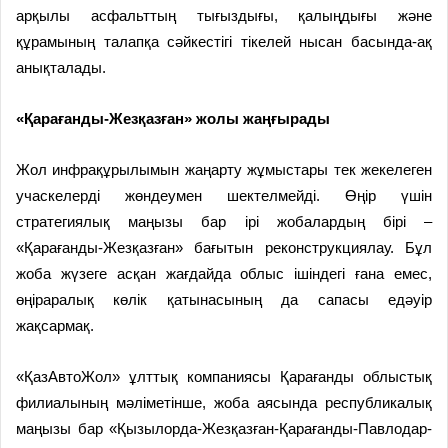
арқылы асфальттың тығыздығы, қалыңдығы және
құрамының талапқа сәйкестігі тікелей нысан басында-ақ
анықталады.
«Қарағанды-Жезқазған» жолы жаңғырады
Жол инфрақұрылымын жаңарту жұмыстары тек жекелеген
учаскелерді жөндеумен шектелмейді. Өңір үшін
стратегиялық маңызы бар ірі жобалардың бірі –
«Қарағанды-Жезқазған» бағытын реконструкциялау. Бұл
жоба жүзеге асқан жағдайда облыс ішіндегі ғана емес,
өңіраралық көлік қатынасының да сапасы едәуір
жақсармақ.
«ҚазАвтоЖол» ұлттық компаниясы Қарағанды облыстық
филиалының мәліметінше, жоба аясында республикалық
маңызы бар «Қызылорда-Жезқазған-­Қарағанды-Павлодар-