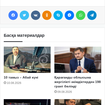
Facebook
Twitter
VKontakte
Odnoklassniki
Skype
Messenger
WhatsApp
Telegram
Басқа материалдар
10 тамыз – Абай күні
Қарағанды облысына
жергілікті әкімдіктерден 198
10.08.2026
грант бөлінді
09.08.2026