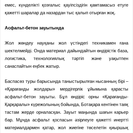
емес, күнделікті қозғалыс қауіпсіздігін қамтамасыз етуге
қажетті шаралар да назардан тыс қалып отырған жоқ.
Асфальт-бетон
зауытында
Жол жөндеу науқаны жол үстіндегі техникамен ғана
шектелмейді. Онда материал дайындайтын өндірістік база,
логистика, технологиялық тәртіп және уақытпен
санаспайтын еңбек жатыр.
Баспасөз туры барысында таныстырылған нысанның бірі –
«Қарағанды жолдары» мердігерлік ұйымына қарасты
асфальт-бетон зауыты. Бұл өндіріс орны «Қарағанды-
Қарқаралы» күрежолының бойында, Ботақара кентінен таяқ
тастам жерде орналасқан. Зауыт маңында шағын карьер
бар. Мұнда асфальт қоспасын әзірлеуге қажетті инертті
материалдармен қатар, жол жиегіне төселетін қиыршық