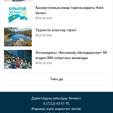
Қазақстанның жаңа тарихындағы биік
белес
09.08.2026
Туристік кластер тірегі
09.08.2026
Астанадағы «Болашақ ойындарына» 50
елден 800 спортшы жиналды
08.08.2026
Тағы да
Директордың қабылдау бөлмесі:
8 (7212) 43-57-78,
Жарнама және маркетинг бөлімі: