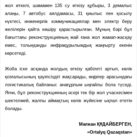
жол өткелі, шамамен 135 су өткізу құбыры, 3 демалыс
алаңы, 7 автобус аялдамасы, 31 қиылыс пен қосылу
нүктесі, инженерлік коммуникациялар мен электр беру
желілерін қайта көшіру қарастырылған. Мұның бәрі бұл
бағыттағы реконструкцияның жай ғана жол жамап-жасқау
емес, толыққанды инфрақұрылымдық жаңғырту екенін
көрсетеді.
Жоба іске асқанда жолдың өткізу қабілеті артып, көлік
қозғалысының қауіпсіздігі жақсарады, өңірлер арасындағы
логистикалық байланыс анағұрлым ыңғайлы бола түседі.
Яғни, бұл реконструкцияның әсері тек бір жол учаскесімен
шектелмей, жалпы аймақтың көлік жүйесіне ықпал ететін
болады.
Мағжан ҚҰДАЙБЕРГЕН,
«Ortalyq Qazaqstan»