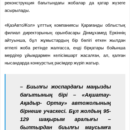
реконструкция бағытындағы жобалар да қатар жүзеге
асырылады.
«ҚазАвтоЖол» ұлттық компаниясы Қарағанды облыстық
филиал директорының орынбасары Дінмұхамед Еркіннің
айтуынша, бұл жұмыстардың бір бөлігі өткен жылдан
өтпелі жоба ретінде жалғасса, енді бірқатары бойынша
мердігер ұйымдармен келісімшарт жасалған, ал, қалған
нысандарда конкурстық рәсімдер жүріп жатыр.
– Биылғы жоспардағы маңыз­ды
бағытының бірі – «Ақшатау­-
Ақадыр- Ортау» автожолының
бірнеше учаскесі. Бұл жолдың 95-
129 шақырым аралығы –
былтырдан биылғы маусымға