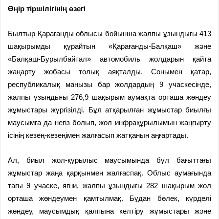
Өңір
тіршілігінің өзегі
Былтыр Қарағанды облысы бойынша жалпы ұзындығы 413
шақырымды құрайтын «Қарағанды-Балқаш» және
«Балқаш-Бурылбайтал» автомобиль жолдарын қайта
жаңарту жобасы толық аяқталды. Сонымен қатар,
республикалық маңызы бар жолдардың 9 учаскесінде,
жалпы ұзындығы 276,9 шақырым аумақта орташа жөндеу
жұмыстары жүргізілді. Бұл атқарылған жұмыстар биылғы
маусымға да негіз болып, жол инфрақұрылымын жаңғырту
ісінің кезең-кезеңімен жалғасып жатқанын аңғартады.
Ал, биыл жол-құрылыс маусымында бұл бағыттағы
жұмыстар жаңа қарқынмен жалғаспақ. Облыс аумағында
тағы 9 учаске, яғни, жалпы ұзындығы 282 шақырым жол
орташа жөндеумен қамтылмақ. Бұдан бөлек, күрделі
жөндеу, маусымдық қалпына келтіру жұмыстары және