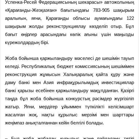
Успенка-Ресей Федерациясының ше­карасы» автожолының
«Қарағанды-Жезқазған» бағытындағы 783-905 шақырым
аралығын, яғни, Қарағанды облысы аумағындағы 122
шақырым жолды реконструкциялау көзделіп отыр. Бұл
бағыт өңірлер арасындағы көлік ағыны үшін маңызды
күрежолдардың бірі.
Жоба бойынша қаржыландыру мәселесі де шешімін тауып
келеді. Республикалық бюджет комиссиясының шешімімен
реконструкция жұмысын Халықаралық қайта құру және
даму банкі мен Азия инфрақұрылымдық инвестициялар
банкі қарызы есебінен қаржыландыру мақұлданған. Қазіргі
таңда бұл жоба бойынша конкурстық рәсімдер жүргізіліп
жатыр. Яғни, мердігер ұйыммен түпкілікті келісімшарт
жасалған жоқ, нақты құрылыс мерзімі мен шарттары
жеңімпаз анықталғаннан кейін белгілі болады.
– Бұл жоба жобалау, құрылыс және пайдалану тетігі