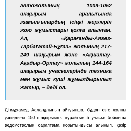
автожолының 1009-1052
шақырым аралығында
жамылғылардың ісіңкі жерлерін
жою жұмыстары қолға алынған.
Ал, «Қарағанды-Аягөз-
Тарбағатай-Бұғаз» жолының 217-
249 шақырым және «Ақшатау-
Ақадыр-Ортау» жолының 144-164
шақырым учаскелерінде техника
мен жұмыс күші жұмылдырылып
жатыр, – деді ол.
Дінмұхамед Асланұлының айтуынша, бұдан өзге жалпы
ұзындығы 150 шақырымды құрайтын 5 учаске бойынша
ведомстволық сараптама қорытындысы алынып, қазір