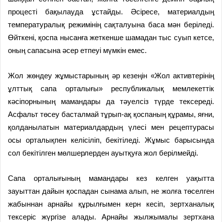
процесті бақылауда ұстайды. Әсіресе, материалдың
температуралық режимінің сақталуына баса мән беріледі.
Өйткені, қоспа нысанға жеткенше шамадан тыс суып кетсе,
оның сапасына әсер етпеуі мүмкін емес.
Жол жөндеу жұмыстарының әр кезеңін «Жол активтерінің
ұлттық сапа орталығы» республикалық мемлекеттік
кәсіпорнының мамандары да тәуелсіз түрде тексереді.
Асфальт төсеу басталмай тұрып-ақ қоспаның құрамы, яғни,
қолданылатын материалдардың үлесі мен рецептурасы
осы орталықпен келісіліп, бекітіледі. Жұмыс барысында
сол бекітілген мөлшерлерден ауытқуға жол берілмейді.
Сапа орталығының мамандары кез келген уақытта
зауыттан дайын қоспадан сынама алып, не жолға төселген
жабыннан арнайы құрылғымен керн кесіп, зертханалық
тексеріс жүргізе алады. Арнайы жылжымалы зертхана