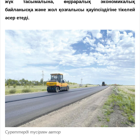
жүк тасымалына, өңіраралық экономикалық
байланысқа және жол қозғалысы қауіпсіздігіне тікелей
әсер етеді.
Суреттерді түсірген автор