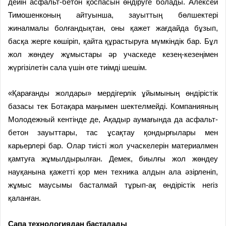
дейін асфальт-бетон қоспасын өндіруге болады. Алексей
Тимошенконың айтуынша, зауыттың бөлшектері
жиналмалы болғандықтан, оны қажет жағдайда бұзып,
басқа жерге көшіріп, қайта құрастыруға мүмкіндік бар. Бұл
жол жөндеу жұмыстары әр учаскеде кезең-кезеңімен
жүргізілетін сала үшін өте тиімді шешім.
«Қарағанды жолдары» мердігерлік ұйымының өндірістік
базасы тек Ботақара маңымен шектелмейді. Компанияның
Молодежный кентінде де, Ақадыр аумағында да асфальт-
бетон зауыттары, тас ұсақтау қондырғылары мен
карьерлері бар. Олар тиісті жол учаскелерін материалмен
қамтуға жұмылдырылған. Демек, биылғы жол жөндеу
науқанына қажетті қор мен техника алдын ала әзірленіп,
жұмыс маусымы басталмай тұрып-ақ өндірістік негіз
қаланған.
Сапа технологиядан басталады