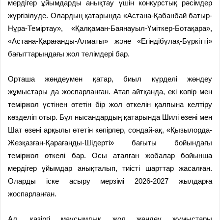
мердігер ұйымдарды анықтау үшін конкурстық рәсімдер
жүргізілуде. Олардың қатарында «Астана-Қабанбай батыр-
Нұра-Теміртау», «Қалқаман-Баянауыл-Үміткер-Ботақара»,
«Астана-Қарағанды-Алматы» және «Егіндібұлақ-Бүркітті»
бағыттарындағы жол телімдері бар.
Орташа жөндеумен қатар, биыл күрделі жөндеу
жұмыстары да жоспарланған. Атап айтқанда, екі көпір мен
теміржол үстінен өтетін бір жол өткелін қалпына келтіру
көзделіп отыр. Бұл нысандардың қатарында Шилі өзені мен
Шат өзені арқылы өтетін көпірлер, сондай-ақ, «Қызылорда-
Жезқазған-Қарағанды-Шідерті» бағыты бойындағы
теміржол өткелі бар. Осы аталған жобалар бойынша
мердігер ұйымдар анықталып, тиісті шарттар жасалған.
Оларды іске асыру мерзімі 2026-2027 жылдарға
жоспарланған.
Ал, қазіргі маусымдық жол жөндеу жұмыстары