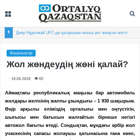
Мәзір
Із
Астанадағы «Болашақ ойындарына» 50 елден 800 спортшы жиналды
Жаңалықтар
Жол жөндеудің жөні қалай?
18.04.2026
65
Аймақтағы республикалық маңызы бар автомобиль
жолдары желісінің жалпы ұзындығы – 1 930 шақырым.
Өңір арқылы еліміздің орталығы мен оңтүстігін,
шығысы мен батысын жалғайтын бірнеше негізгі
автожол бағыты өтеді. Сондықтан, мұндағы әрбір жол
учаскесінің сапасы жолаушы қатынасына ғана емес,