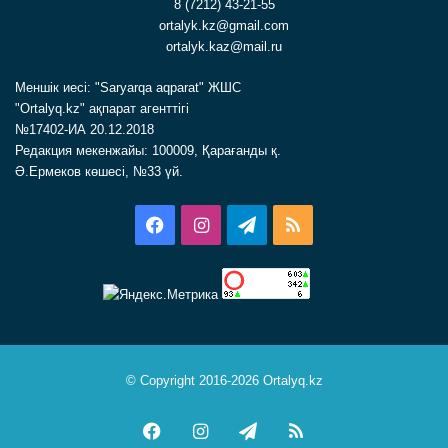
8 (7212) 43-21-55
ortalyk.kz@gmail.com
ortalyk.kaz@mail.ru
Меншік иесі: "Saryarqa aqparat" ЖШС
"Ortalyq.kz" ақпарат агенттігі
№17402-ИА 20.12.2018
Редакция мекенжайы: 100009, Қарағанды қ.
Ә.Ермеков көшесі, №33 үй.
Facebook
Instagram
Telegram
RSS
© Copyright 2016-2026 Ortalyq.kz
Facebook
Instagram
Telegram
RSS