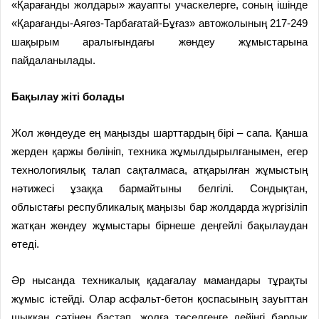
«Қарағанды жолдары» жауапты учаскелерге, соның ішінде
«Қарағанды-Аягөз-Тарбағатай-Бұғаз» автожолының 217-249
шақырым аралығындағы жөндеу жұмыстарына
пайдаланылады.
Бақылау
жіті болады
Жол жөндеуде ең маңызды шарттардың бірі – сапа. Қанша
жерден қаржы бөлініп, техника жұмылдырылғанымен, егер
технологиялық талап сақталмаса, атқарылған жұмыстың
нәтижесі ұзаққа бармайтыны белгілі. Сондықтан,
облыстағы республикалық маңызы бар жолдарда жүргізіліп
жатқан жөндеу жұмыстары бірнеше деңгейлі бақылаудан
өтеді.
Әр нысанда техникалық қадағалау мамандары тұрақты
жұмыс істейді. Олар асфальт-бетон қоспасының зауыттан
шыққан сәтінен бастап, жолға төселгенге дейінгі барлық