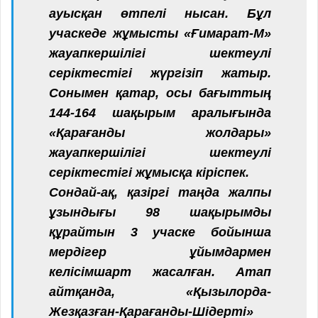
ауысқан өтпелі нысан. Бұл
учаскеде жұмысты «Ғимарат-М»
жауапкершілігі шектеулі
серіктестігі жүргізіп жатыр.
Сонымен қатар, осы бағыттың
144-164 шақырым аралығында
«Қарағанды жолдары»
жауапкершілігі шектеулі
серіктестігі жұмысқа кіріспек.
Сондай-ақ, қазіргі таңда жалпы
ұзындығы 98 шақырымды
құрайтын 3 учаске бойынша
мердігер ұйымдармен
келісімшарт жасалған. Атап
айтқанда, «Қызылорда-
Жезқазған-Қарағанды-Шідерті»