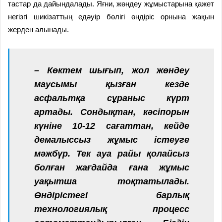
тастар да дайындалады. Яғни, жөндеу жұмыстарына қажет
негізгі шикізаттың едәуір бөлігі өндіріс орнына жақын
жерден алынады.
– Көктем шығып, жол жөндеу
маусымы қызған кезде
асфальтқа сұраныс күрт
артады. Сондықтан, кәсіпорын
күніне 10-12 сағаттан, кейде
демалыссыз жұмыс істеуге
мәжбүр. Тек ауа райы қолайсыз
болған жағдайда ғана жұмыс
уақытша тоқтатылады.
Өндірістегі барлық
технологиялық процесс