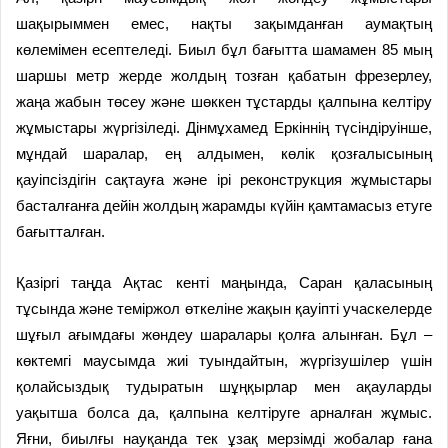
шақырыммен емес, нақты зақымданған аумақтың
көлемімен есептеледі. Биыл бұл бағытта шамамен 85 мың
шаршы метр жерде жолдың тозған қабатын фрезерлеу,
жаңа жабын төсеу және шөккен тұстарды қалпына келтіру
жұмыстары жүргізіледі. Дінмұхамед Еркіннің түсіндіруінше,
мұндай шаралар, ең алдымен, көлік қозғалысының
қауіпсіздігін сақтауға және ірі реконструкция жұмыстары
басталғанға дейін жолдың жарамды күйін қамтамасыз етуге
бағытталған.
Қазіргі таңда Ақтас кенті маңында, Саран қаласының
тұсында және теміржол өткеліне жақын қауіпті учаскелерде
шұғыл ағымдағы жөндеу шаралары қолға алынған. Бұл –
көктемгі маусымда жиі туындайтын, жүргізушілер үшін
қолайсыздық тудыратын шұңқырлар мен ақауларды
уақытша болса да, қалпына келтіруге арналған жұмыс.
Яғни, биылғы науқанда тек ұзақ мерзімді жобалар ғана