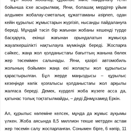
бойынша іске асырылмақ. Яғни, болашақ мердігер ұйым
алдымен жобалау­-сметалық құжаттаманы әзірлеп, одан
кейін құрылыс жұмыстарын жүргізіп, нысанды пайдалануға
береді. Мұндай тәсіл бір жағынан жобаны кешенді түрде
басқаруға, екінші жағынан орындалатын жұмысқа
жауапкершілікті нақтылауға мүмкіндік береді. Жоспарға
сәйкес, жаңа жол қолданыстағы бағыттың жанына бөлек
жер төсемімен салынады. Яғни, қазіргі автомобиль
жолының бойымен жаңа екі жолақты жол құрылысы
қарастырылған. Бұл жерде маңыздысы – құрылыс
кезеңінде көлік қозғалысы қолданыстағы жол арқылы
жалғаса береді. Демек, күрделі жоба жүзеге асса да,
қатынас толық тоқтатылмайды, – деді Дінмұхамед Еркін.
Ал, құрылыс көлеміне келсек, мұнда да жұмыс ауқымы
үлкен. Жоба аясында 8,5 миллион текше метрден астам
жер төсемін салу жоспарланған. Сонымен бірге, 6 көпір, 11