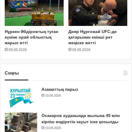
Нұркен Әбдіровтың туған
Дияр Нұрғожай UFC-де
күніне орай облыстық
қатарынан екінші рет
жарыс өтті
жеңіске жетті
09.08.2026
09.08.2026
Соңғы
Азаматтық парыз
10.08.2026
Осакаров ауданында жылына 45 млн
кірпіш өндіретін зауыт іске қосылды
10.08.2026