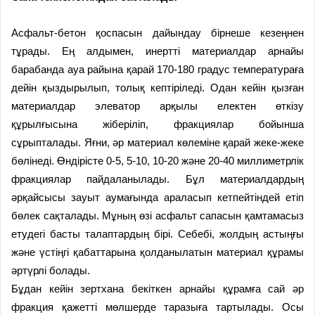
Асфальт-бетон қоспасын дайындау бірнеше кезеңнен
тұрады. Ең алдымен, инертті материалдар арнайы
барабанда ауа райына қарай 170-180 градус температураға
дейін қыздырылып, толық кептіріледі. Одан кейін қызған
материалдар элеватор арқылы електен өткізу
құрылғысына жіберіліп, фракциялар бойынша
сұрыпталады. Яғни, әр материал көлеміне қарай жеке-жеке
бөлінеді. Өндірісте 0-5, 5-10, 10-20 және 20-40 миллиметрлік
фракциялар пайдаланылады. Бұл материалдардың
әрқайсысы зауыт аумағында араласып кетпейтіндей етіп
бөлек сақталады. Мұның өзі асфальт сапасын қамтамасыз
етудегі басты талаптардың бірі. Себебі, жолдың астыңғы
және үстіңгі қабаттарына қолданылатын материал құрамы
әртүрлі болады.
Бұдан кейін зертхана бекіткен арнайы құрамға сай әр
фракция қажетті мөлшерде таразыға тартылады. Осы