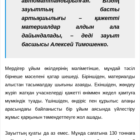
автоматтандырылған. Біздің
зауыттың басты
артықшылығы – қажетті
материалдар алдын ала
дайындалады, – деді зауыт
басшысы Алексей Тимошенко.
Мердігер ұйым өкілдерінің мәліметінше, мұндай тәсіл
бірнеше мәселені қатар шешеді. Біріншіден, материалды
алыстан тасымалдау шығыны азаяды. Екіншіден, жөндеу
жүріп жатқан учаскелерді қажетті өніммен жедел қамтуға
мүмкіндік туады. Үшіншіден, өндіріс пен құрылыс алаңы
арасындағы байланысты бір ұйым аясында үйлестіру
жұмыс қарқынын төмендетпеуге жол ашады.
Зауыттың қуаты да аз емес. Мұнда сағатына 130 тоннаға