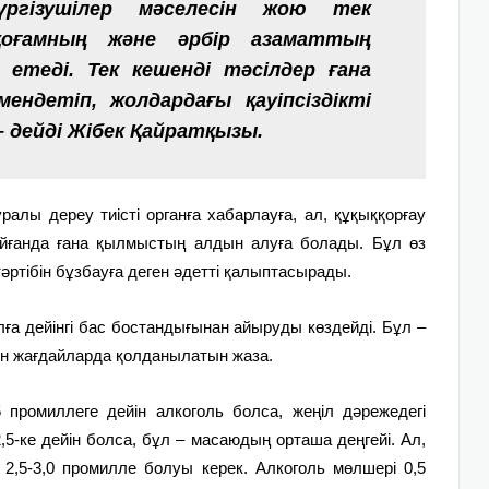
үргізушілер мәселесін жою тек
қоғамның және әрбір азаматтың
т етеді. Тек кешенді тәсілдер ғана
ндетіп, жолдардағы қауіпсіздікті
– дейді Жібек Қайратқызы.
уралы дереу тиісті органға хабарлауға, ал, құқыққорғау
ойғанда ғана қылмыстың алдын алуға болады. Бұл өз
әртібін бұзбауға деген әдетті қалыптасырады.
ға дейінгі бас бостандығынан айыруды көздейді. Бұл –
ген жағдайларда қолданылатын жаза.
5 промиллеге дейін алкоголь болса, жеңіл дәрежедегі
5-ке дейін болса, бұл – масаюдың орташа деңгейі. Ал,
2,5-3,0 промилле болуы керек. Алкоголь мөлшері 0,5