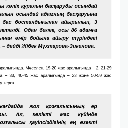
ты көлік құралын басқаруды осындай
ұралын осындай адамның басқаруына
 бас бостандығынан айырылып, 3
телді. Одан бөлек, осы 86 адамға
ғынан өмір бойына айыру түріндегі
– дейді Жібек Мұхтарова-Зикенова.
ралығында. Мәселен, 19-20 жас аралығында – 2, 21-29
а – 39, 40-49 жас аралығында – 23 және 50-59 жас
у керек.
 жағдайда жол қозғалысының әр
ты. Ал, көлікті мас күйінде
озғалысы қауіпсіздігінің ең өзекті