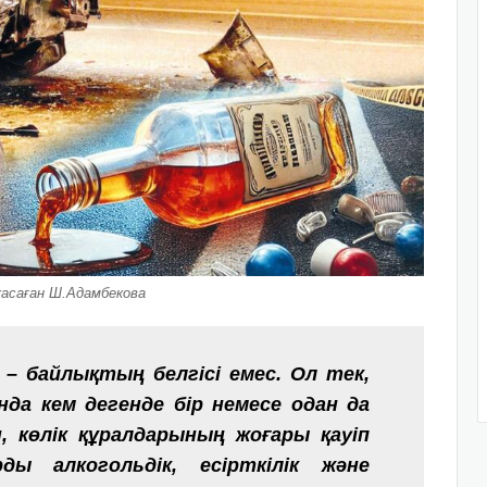
асаған Ш.Адамбекова
ы – байлықтың белгісі емес. Ол тек,
да кем дегенде бір немесе одан да
н, көлік құралдарының жоғары қауіп
рды алкогольдік, есірткілік және