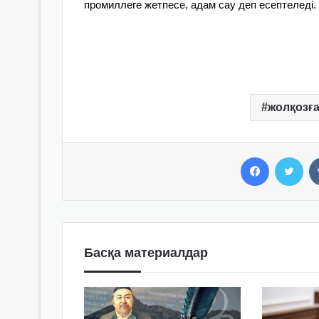
промиллеге жетпесе, адам сау деп есептеледі.
жолқозғ
Facebook
Twitter
Басқа материалдар