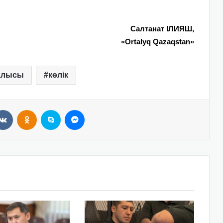
Салтанат ІЛИЯШ,
«Ortalyq Qazaqstan»
алысы
көлік
VKontakte
Odnoklassniki
Skype
Messenger