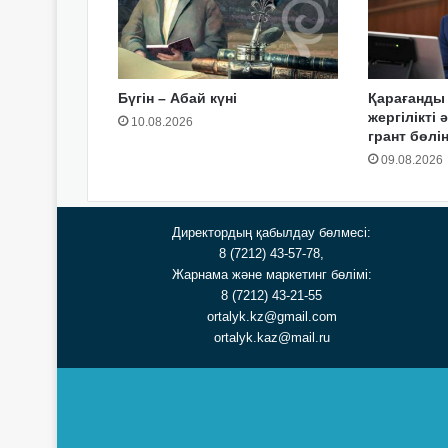
Бүгін – Абай күні
Қарағанды
жергілікті 
10.08.2026
грант бөлін
09.08.2026
Директордың қабылдау бөлмесі:
8 (7212) 43-57-78,
Жарнама және маркетинг бөлімі:
8 (7212) 43-21-55
ortalyk.kz@gmail.com
ortalyk.kaz@mail.ru