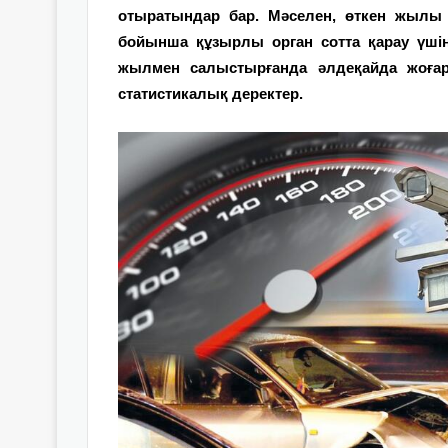
отыратындар бар. Мәселен, өткен жылы
бойынша құзырлы орган сотта қарау үшін
жылмен салыстырғанда әлдеқайда жоғары
статистикалық деректер.