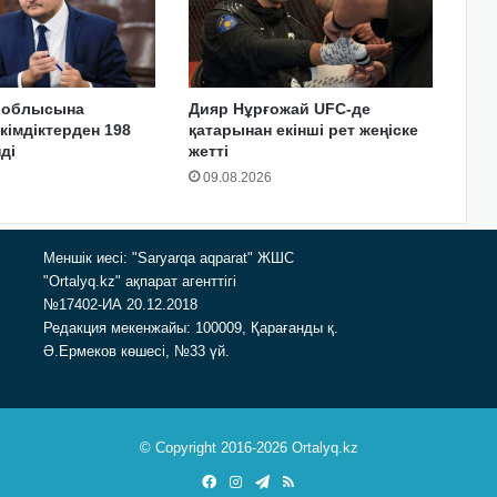
 облысына
Дияр Нұрғожай UFC-де
әкімдіктерден 198
қатарынан екінші рет жеңіске
ді
жетті
09.08.2026
Меншік иесі: "Saryarqa aqparat" ЖШС
"Ortalyq.kz" ақпарат агенттігі
№17402-ИА 20.12.2018
Редакция мекенжайы: 100009, Қарағанды қ.
Ә.Ермеков көшесі, №33 үй.
© Copyright 2016-2026 Ortalyq.kz
Facebook
Instagram
Telegram
RSS