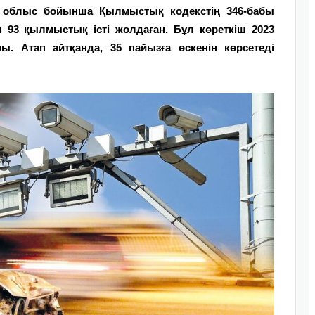
 облыс бойынша Қылмыстық кодекстің 346-бабы
 93 қылмыстық істі жолдаған. Бұл көреткіш 2023
. Атап айтқанда, 35 пайызға өскенін көрсетеді