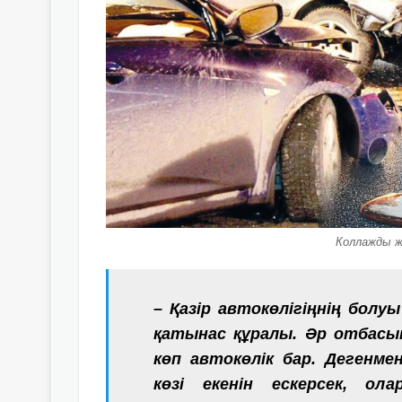
Коллажды ж
– Қазір автокөлігіңнің болу
қатынас құралы. Әр отбасын
көп автокөлік бар. Дегенме
көзі екенін ескерсек, ола