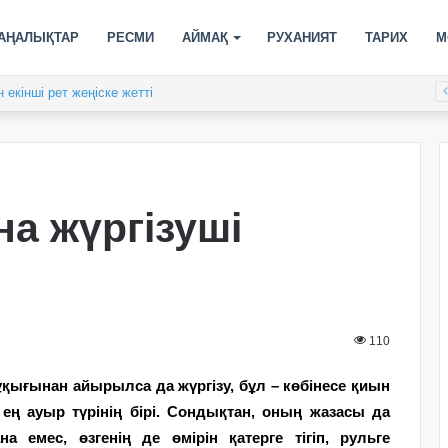
АҢАЛЫҚТАР
РЕСМИ
АЙМАҚ
РУХАНИЯТ
ТАРИХ
М
екінші рет жеңіске жетті
а жүргізуші
110
құқығынан айырылса да жүргізу, бұл – көбінесе қиын
ең ауыр түрінің бірі. Сондықтан, оның жазасы да
ана емес, өзгенің де өмірін қатерге тігіп, рульге