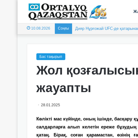
Ж
10.08.2026
Соңғы
Дияр Нұрғожай UFC-де қатарынан 
Бас тақырып
Жол қозғалысын
жауапты
28.01.2025
Көлікті мас күйінде, оның ішінде, басқару 
салдарларға алып келетін ереже бұзудың 
қатаң. Бірақ, соған қарамастан, өзінің ғ