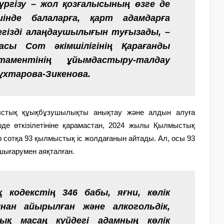
ргізу – жол қозғалысының өзге де
інде балаларға, қарт адамдарға
негізді алаңдаушылығын туғызады, –
асы Сот әкімшілігінің Қарағанды
аментінің ұйымдастыру-талдау
Мұхтарова-Зикенова.
ыстық құықбұзу­шылықты анықтау және алдын алуға
рде өткізілетініне қарамастан, 2024 жылы Қылмыстық
 сотқа 93 қылмыстық іс жолдағанын айтады. Ал, осы 93
 шығарумен аяқталған.
одекстің 346 бабы, яғни, көлік
нан айырылған және алкогольдік,
лық масаң күйдегі адамның көлік