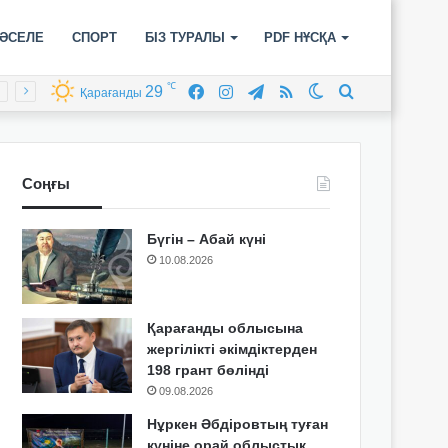
ӘСЕЛЕ
СПОРТ
БІЗ ТУРАЛЫ
PDF НҰСҚА
℃
29
Facebook
Instagram
Telegram
RSS
Switch
Іздеу
Қарағанды
skin
Соңғы
Бүгін – Абай күні
10.08.2026
Қарағанды облысына
жергілікті әкімдіктерден
198 грант бөлінді
09.08.2026
Нұркен Әбдіровтың туған
күніне орай облыстық