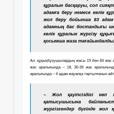
құралын басқаруы, сол сияқ
адамға беру немесе көлік қ
жол беру бойынша 83 адам
адамның бас бостандығы шек
көлік құралын жүргізу құқы
қосымша жаза тағайындалды, 
Ал, құқықбұзушылардың жасы 19 бен 60 жас а
жас аралығында – 18, 30-39 жас аралығынд
аралығында – 4 адам жауапқа тартылғанын айт
– Жол қауіпсіздігі көп
қатысушысына байланыс
жүргізгендер бүгінде жол қ