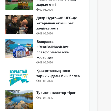
жарыс өтті
09.08.2026
Дияр Нұрғожай UFC-де
қатарынан екінші рет
жеңіске жетті
09.08.2026
Балқашта
«RentBalkhash.kz»
платформасы іске
қосылды
09.08.2026
Қазақстанның жаңа
тарихындағы биік белес
09.08.2026
Туристік кластер тірегі
09.08.2026