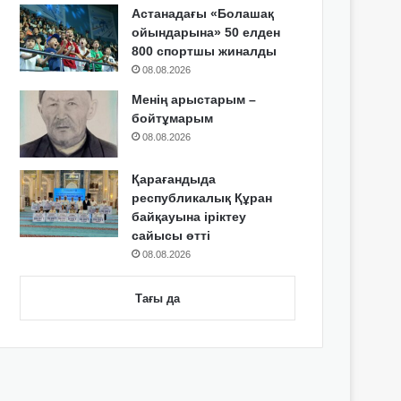
Астанадағы «Болашақ
ойындарына» 50 елден
800 спортшы жиналды
08.08.2026
Менің арыстарым –
бойтұмарым
08.08.2026
Қарағандыда
республикалық Құран
байқауына іріктеу
сайысы өтті
08.08.2026
Тағы да