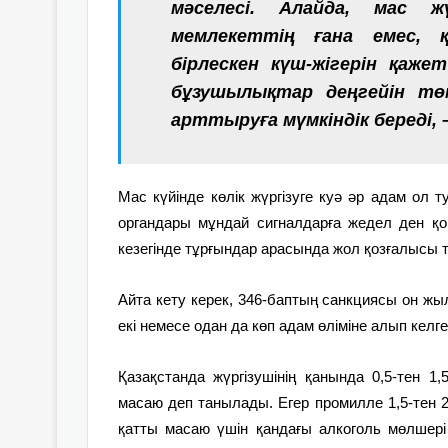
мәселесі. Алайда, мас ж
мемлекеттің ғана емес, 
бірлескен күш-жігерін қаже
бұзушылықтар деңгейін төме
арттыруға мүмкіндік береді, 
Мас күйінде көлік жүргізуге куә әр адам ол т
органдары мұндай сигналдарға жедел ден қ
кезегінде тұрғындар арасында жол қозғалысы т
Айта кету керек, 346-баптың санкциясы он жыл
екі немесе одан да көп адам өліміне алып кел
Қазақстанда жүргізушінің қанында 0,5-тен 1,
масаю деп танылады. Егер промилле 1,5-тен 2,
қатты масаю үшін қандағы алкоголь мөлшері 