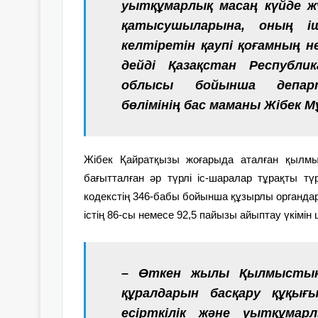
уытқұмарлық масаң күйде жү
қатысушыларына, оның іш
келтіретін қаупі қоғамның 
дейді Қазақстан Республик
облысы бойынша департ
бөлімінің бас маманы Жібек 
Жібек Қайратқызы жоғары­да аталған қылм
бағытталған әр түрлі іс-шаралар тұрақты тү
кодекстің 346-бабы бойынша құзырлы органдар
істің 86-сы немесе 92,5 пайызы айыптау үкімін
– Өткен жылы Қылмыстық к
құралдарын басқару құқығы
есірткілік және уытқұмар