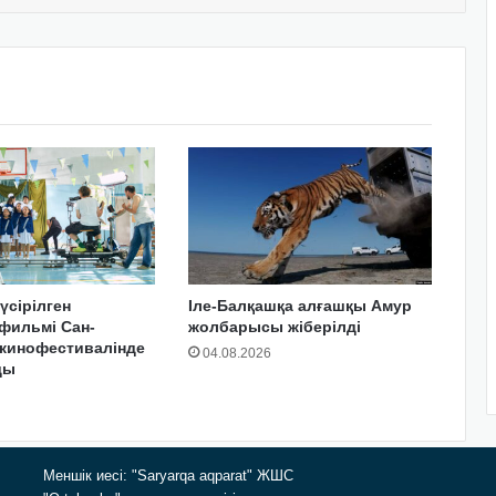
үсірілген
Іле-Балқашқа алғашқы Амур
фильмі Сан-
жолбарысы жіберілді
 кинофестивалінде
04.08.2026
ды
Меншік иесі: "Saryarqa aqparat" ЖШС