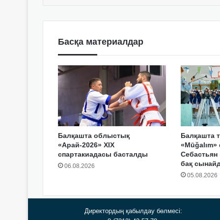
Басқа материалдар
Балқашта облыстық
Балқашта т
«Арай-2026» XIX
«Mūğalım» 
спартакиадасы басталды
Себастьян
бақ сынай
06.08.2026
05.08.2026
Директордың қабылдау бөлмесі: