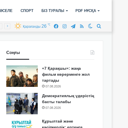
ӘСЕЛЕ
СПОРТ
БІЗ ТУРАЛЫ
PDF НҰСҚА
℃
26
Facebook
Instagram
Telegram
RSS
Switch
Іздеу
Қарағанды
skin
Соңғы
«7 Қарақшы»: жаңа
фильм көрерменге жол
тартады
07.08.2026
Демократиялық үдерістің
басты талабы
07.08.2026
Құрылтай және
кәсіпкерлік: ертеңге