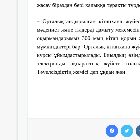
жасау біраздан бері халыққа тұрақты түрд
Орталықтандырылған кітапхана жүйес
–
мәдениет және тілдерді дамыту мекемесін
оқырмандарымыз 300 мың кітап қорын ж
мүмкіндіктері бар. Орталық кітапхана жү
курсы ұйымдастырылады. Биылдың өзінде
электронды ақпараттық жүйеге толық
Тәуелсіздіктің жемісі деп ұққан жөн.
Facebook
Twitter