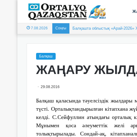
Ж
7.08.2026
Соңғы
Балқашта облыстық «Арай-2026» 
Балқаш
ЖАҢАРУ ЖЫЛ
29.08.2016
Балқаш қаласында тәуелсіздік жылдары м
түсті. Орталықтандырылған кітапхана жү
келді. С.Сейфуллин атындағы орталық к
Мұнымен қоса әлеуметтік желі арқ
толықтырылады. Сондай-ақ, кітапхана