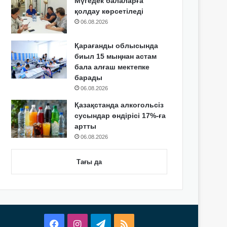
Мүгедек балаларға
қолдау көрсетіледі
06.08.2026
Қарағанды облысында
биыл 15 мыңнан астам
бала алғаш мектепке
барады
06.08.2026
Қазақстанда алкогольсіз
сусындар өндірісі 17%-ға
артты
06.08.2026
Тағы да
Facebook
Instagram
Telegram
RSS