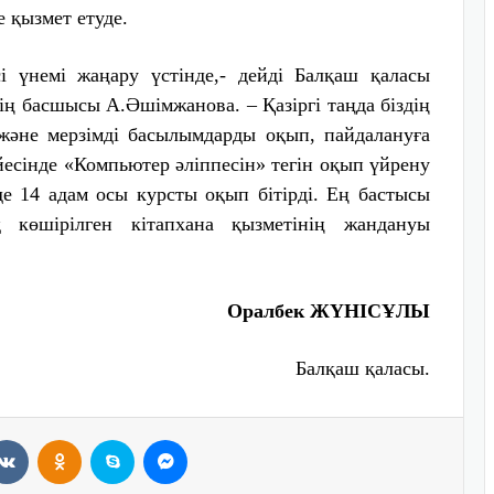
е қызмет етуде.
і үнемі жаңару үстінде,- дейді Балқаш қаласы
ің басшысы А.Әшімжанова. – Қазіргі таңда біздің
әне мерзімді басылымдарды оқып, пайдалануға
йесінде «Компьютер әліппесін» тегін оқып үйрену
 14 адам осы курсты оқып бітірді. Ең бастысы
 көшірілген кітапхана қызметінің жандануы
Оралбек ЖҮНІСҰЛЫ
Балқаш
қаласы.
VKontakte
Odnoklassniki
Skype
Messenger