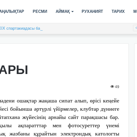
АҢАЛЫҚТАР
РЕСМИ
АЙМАҚ
РУХАНИЯТ
ТАРИХ
М
XIX спартакиадасы басталды
ДАРЫ
49
әдени ошақтар жаңаша сипат алып, өрісі кеңейе
йесі бойынша әртүрлі үйірмелер, клубтар дүниеге
ітапхана жүйесінің арнайы сайт парақшасы бар.
ылы ақпаратттар мен фотосуреттер үнемі
лық жазбаны құрайтын электрондық катологты