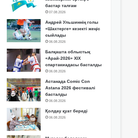
бастар талғам
07.08.2026
Андрей Ульшиннің голы
«Шахтерге» кезекті жеңіс
сыйлады
06.08.2026
Балқашта облыстық
«Арай-2026» XIX
спартакиадасы басталды
06.08.2026
Астанада Comic Con
Astana 2026 фестивалі
басталды
06.08.2026
Қолдау қуат береді
06.08.2026