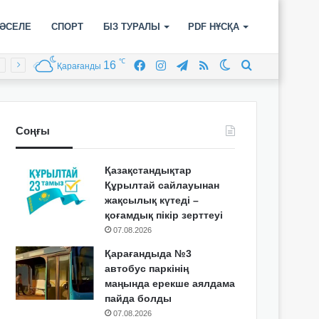
ӘСЕЛЕ
СПОРТ
БІЗ ТУРАЛЫ
PDF НҰСҚА
℃
16
Facebook
Instagram
Telegram
RSS
Switch
Іздеу
Қарағанды
skin
Соңғы
Қазақстандықтар
Құрылтай сайлауынан
жақсылық күтеді –
қоғамдық пікір зерттеуі
07.08.2026
Қарағандыда №3
автобус паркінің
маңында ерекше аялдама
пайда болды
07.08.2026