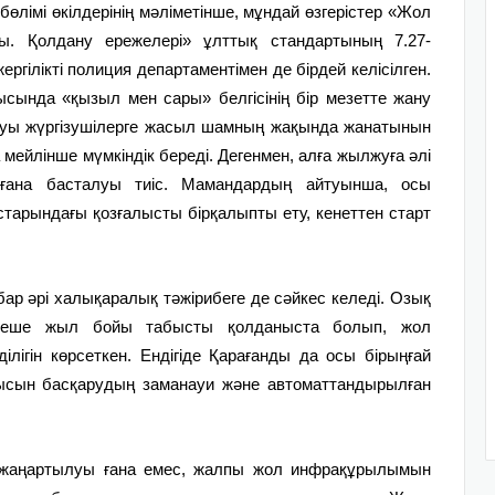
лімі өкілдерінің мәліметінше, мұндай өзгерістер «Жол
ры. Қолдану ережелері» ұлттық стандартының 7.27-
ргілікті полиция департаментімен де бірдей келісілген.
сында «қызыл мен сары» белгісінің бір мезетте жану
жануы жүргізушілерге жасыл шамның жақында жанатынын
а мейлінше мүмкіндік береді. Дегенмен, алға жылжуға әлі
ғана басталуы тиіс. Мамандардың айтуынша, осы
арындағы қозғалысты бірқалыпты ету, кенеттен старт
ар әрі халықаралық тәжірибеге де сәйкес келеді. Озық
рнеше жыл бойы табысты қолданыста болып, жол
ділігін көрсеткен. Ендігіде Қарағанды да осы бірыңғай
алысын басқарудың заманауи және автоматтандырылған
 жаңартылуы ғана емес, жалпы жол инфрақұрылымын