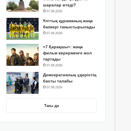
шаралар өтеді?
07.08.2026
Ұлттық құраманың жаңа
бапкері таныстырылады
07.08.2026
«7 Қарақшы»: жаңа
фильм көрерменге жол
тартады
07.08.2026
Демократиялық үдерістің
басты талабы
07.08.2026
Тағы да