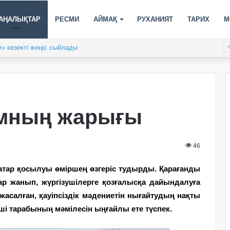
АҢАЛЫҚТАР
РЕСМИ
АЙМАҚ
РУХАНИЯТ
ТАРИХ
М
» кезекті жеңіс сыйлады
мның жарығы
46
қатар қосылуы өміршең өзгеріс тудырды. Қарағанды
р жанып, жүргізушілерге қозғалысқа дайындалуға
жасалған, қауіпсіздік мәдениетін нығайтудың нақты
нші тарабының мәмілесін ыңғайлы ете түспек.