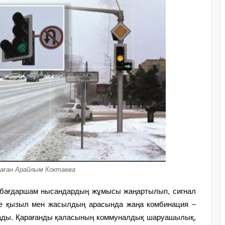
аған Арайлым Коктаева
 бағдаршам нысандардың жұмысы жаңартылып, сигнал
інде қызыл мен жасылдың арасында жаңа комбинация –
лады. Қарағанды қаласының коммуналдық шаруашылық,