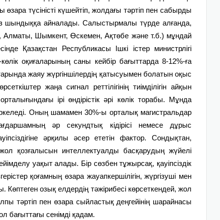
ғы өзара түсіністі күшейтіп, жолдағы тәртіп пен сабырды
ыз шындыққа айналады. Салыстырмалы түрде алғанда,
 Алматы, Шымкент, Өскемен, Ақтөбе және т.б.) мұндай
інде Қазақстан Республикасы Ішкі істер министрлігі
-көлік оқиғаларының саны кейбір бағыттарда 8-12%-ға
арында жаяу жүргіншілердің қатысуымен болатын оқыс
сеткіштер жаңа сигнал реттілігінің тиімділігін айқын
орталығындағы ірі өндірістік әрі көлік торабы. Мұнда
тіркеледі. Оның шамамен 30%-ы орталық магистральдар
ғдаршамның әр секундтық кідірісі немесе дұрыс
уіпсіздігіне әрқилы әсер ететін фактор. Сондықтан,
 жол қозғалысын интеллектуалды басқарудың жүйелі
ейімделу уақыт алады. Бір сөзбен тұжырсақ, қауіпсіздік
герістер қоғамның өзара жауапкершілігін, жүргізуші мен
ы. Көптеген озық елдердің тәжірибесі көрсеткендей, жол
алпы тәртіп пен өзара сыйластық деңгейінің шарайнасы
ол бағыттағы сенімді қадам.