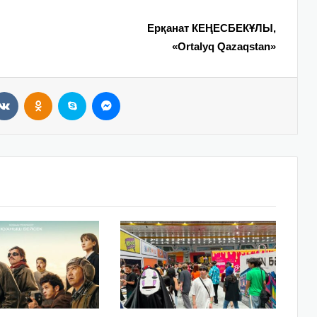
Ерқанат КЕҢЕСБЕКҰЛЫ,
«Ortalyq Qazaqstan»
VKontakte
Odnoklassniki
Skype
Messenger