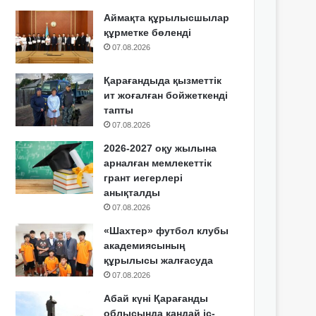
Аймақта құрылысшылар
құрметке бөленді
07.08.2026
Қарағандыда қызметтік
ит жоғалған бойжеткенді
тапты
07.08.2026
2026-2027 оқу жылына
арналған мемлекеттік
грант иегерлері
анықталды
07.08.2026
«Шахтер» футбол клубы
академиясының
құрылысы жалғасуда
07.08.2026
Абай күні Қарағанды
облысында қандай іс-