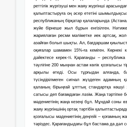
реттілік жүргізуші мен жаяу жүргінші арасында
қалыптастыруға оң әсер ететіні шымылдықс
республиканың бірқатар қалаларында (Астана,
жүйе бірнеше жыл бұрын енгізілген. Нәтижес
жариялаған ресми мәліметке иек артсақ, жол
азайған болып шықты. Ал, бағдаршам қиылыст
оқиғалар шамамен 15%-ға кеміген. Көрнекі көр
дәйектесе керек-ті. Қарағанды – республика 
тәулігіне 200 мыңнан астам көлік қозғалысы 
арқылы өтеді. Осы тұрғыдан алғанда, ба
түсіндірілмеген сигнал жүздеген адамның қа
қаланың бірыңғай ұлттық стандартқа көшуі
сатысы деп бағамдаған ләзім. Жаңа тәртіпке б
мәдениетінің жаңа кезеңі бұл. Мұндай соны өз
жаяу жүргіншінің ортақ тәртібін қалыптастырад
қозғалысы мәдениетінің деңгейі – қоғамның ж
тәріздес. Қарағандыдағы бұл бастама да дәл с