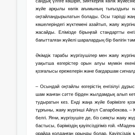
сандық үлгіге көшіріп, зияткерлік көлік жүйе
жүйе арқылы көлік ағымының тығыздығы на
оңтайландырылатын болады. Осы тәрізді жаңа
көшелеріндегі жүктемені азайтып, жаяу жүргі
жасайды. Елімізде бірыңғай стандартты ен
бағытталған жүйелі шаралардың бір бөлігін тәм
Әкімдік тарабы жүргізушілер мен жаяу жүргі
уақытша өзгерістер орын алуы мүмкін еке
қозғалысы ережелерін және бағдаршам сигнал
– Осындай оңтайлы өзгерістің енгізілуі дұр
шам жанған сәтте бірден жылдамдық алып кетіп
тудыратын кез. Енді жаңа жүйе бәрімізге қозғ
тұрғыны, жаяу жүргінші Айгүл Сапарбекова. –
белгі. Яғни, жүргізушіге де, біз сияқты жаяу 
бастысы, бәріміздің қауіпсіздігіміз ғой. «Мә
орайда қолданған орынды болар. Қауіпсіздік м