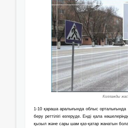
Коллажды жас
1-10 қараша аралығында облыс орталығында
беру реттілігі өзгеруде. Енді қала көшелер
қызыл және сары шам қаз-қатар жанатын бо