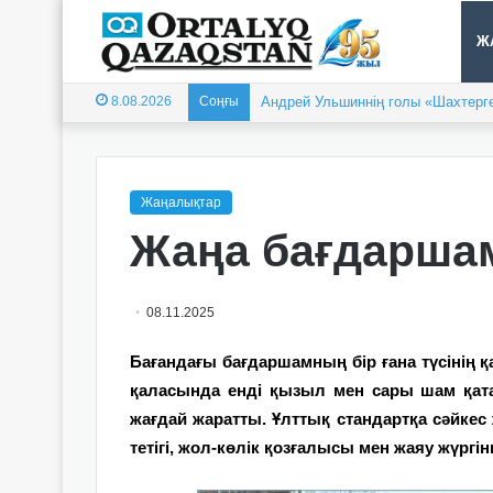
Ж
8.08.2026
Соңғы
Андрей Ульшиннің голы «Шахтерге
Жаңалықтар
Жаңа бағдарша
08.11.2025
Бағандағы бағдаршамның бір ғана түсінің 
қаласында енді қызыл мен сары шам қата
жағдай жаратты. Ұлттық стандартқа сәйкес 
тетігі, жол-көлік қозғалысы мен жаяу жүргі