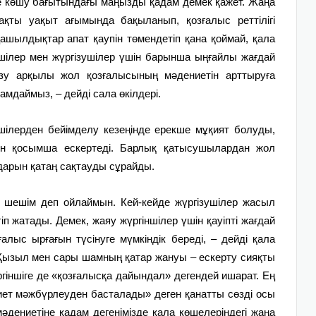
сіне көшу бағытындағы маңызды қадам демек қажет. Жаңа
қты уақыт ағымында бақыланып, қозғалыс реттілігі
шылдықтар апат қаупін төмендетіп қана қоймай, қала
ншілер мен жүргізушілер үшін барынша ыңғайлы жағдай
гізу арқылы жол қозғалысының мәдениетін арттыруға
амдаймыз, – дейді сала өкілдері.
ншілерден бейімделу кезеңінде ерекше мұқият болуды,
нін қосымша ескертеді. Барлық қатысушылардан жол
дарын қатаң сақтауды сұрайды.
ыс шешім деп ойлаймын. Кей-кейде жүргізушілер жасыл
 жатады. Демек, жаяу жүргіншілер үшін қауіпті жағдай
алыс ырғағын түсінуге мүмкіндік береді, – дейді қала
 Қызыл мен сары шамның қатар жануы – ескерту сияқты
жүргіншіге де «қозғалысқа дайындал» дегендей ишарат. Ең
дениет мәжбүрлеуден басталады» деген қанатты сөзді осы
әдениетіне қадам дегенімізде қала көшелеріндегі жаңа