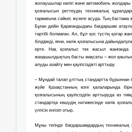
жолаушылар көлігі және автомобиль жолдары бө
қозғалысын реттеудің техникалық құралда
тармағына сәйкес жүзеге асуда. Тың бастама же
Бұған дейін Қарағандыдағы бағдаршам атаулы
тәртібі болмаған. Ал, бұл қос түстің қатар 
білдіреді, яғни, көлік қозғалысына дайындалуғ
ерте. Нақ қозғалыс тек жасыл жанғанда 
жаңашылдықтың басты мақсаты – жол қиылыст
алуды азайту мен қауіпсіздікті арттыру.
– Мұндай талап ұлттық стандартта бұрыннан б
жүйе Қазақстанның өзге қалаларында бі
қозғалысының қауіпсіздігін арттыруда өз тиім
стандартқа көшудің нәтижесінде көлік қозғ
үлгісін енгізіп отыр.
Мұны тегінде бағдаршамдардың техникалық