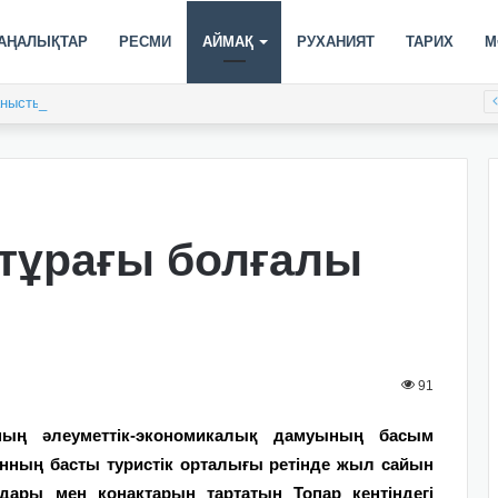
АҢАЛЫҚТАР
РЕСМИ
АЙМАҚ
РУХАНИЯТ
ТАРИХ
М
таныстырылады
 тұрағы болғалы
91
ң әлеуметтік-экономикалық дамуының басым
нның басты туристік орталығы ретінде жыл сайын
ары мен қонақтарын тартатын Топар кентіндегі