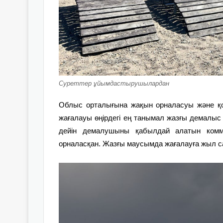
Суреттер ұйымдастырушылардан
Облыс орталығына жақын орналасуы және қ
жағалауы өңірдегі ең танымал жазғы демалыс 
дейін демалушыны қабылдай алатын комм
орналасқан. Жазғы маусымда жағалауға жыл с