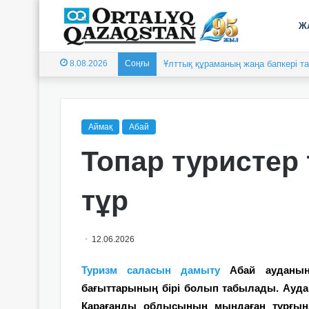
Ж
8.08.2026
Соңғы
Ұлттық құраманың жаңа бапкері 
Аймақ
Абай
Топар туристер
тұр
12.06.2026
Туризм саласын дамыту
Абай ауданыны
бағыттарының бірі болып табылады. Ауда
Қарағанды облысының мыңдаған тұрғынд