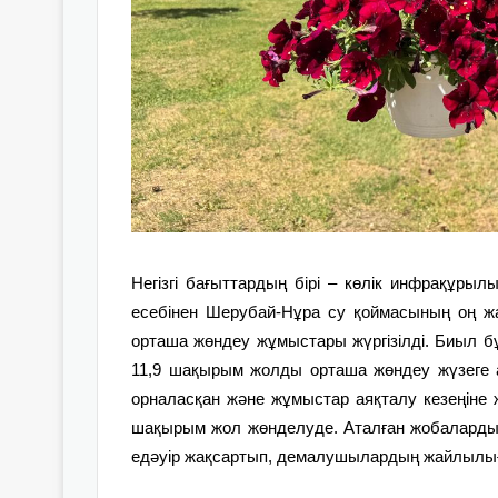
Негізгі бағыттардың бірі – көлік инфрақұр
есебінен Шерубай-Нұра су қоймасының оң 
орташа жөндеу жұмыстары жүргізілді. Биыл б
11,9 шақырым жолды орташа жөндеу жүзеге 
орналасқан және жұмыстар аяқталу кезеңіне
шақырым жол жөнделуде. Аталған жобаларды іс
едәуір жақсартып, демалушылардың жайлылығы