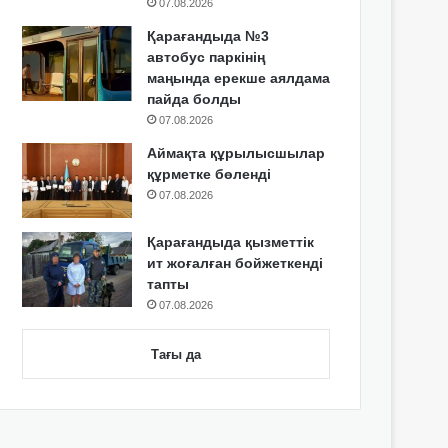
07.08.2026
Қарағандыда №3
автобус паркінің
маңында ерекше аялдама
пайда болды
07.08.2026
Аймақта құрылысшылар
құрметке бөленді
07.08.2026
Қарағандыда қызметтік
ит жоғалған бойжеткенді
тапты
07.08.2026
Тағы да