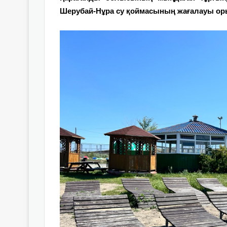
Шерубай-Нұра су қоймасының жағалауы ор