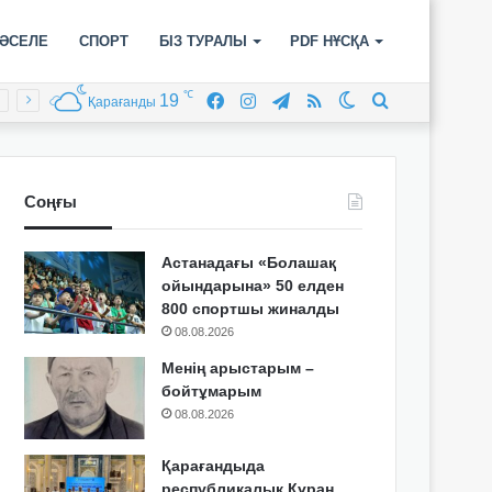
ӘСЕЛЕ
СПОРТ
БІЗ ТУРАЛЫ
PDF НҰСҚА
℃
19
Facebook
Instagram
Telegram
RSS
Switch
Іздеу
Қарағанды
skin
Соңғы
Астанадағы «Болашақ
ойындарына» 50 елден
800 спортшы жиналды
08.08.2026
Менің арыстарым –
бойтұмарым
08.08.2026
Қарағандыда
республикалық Құран