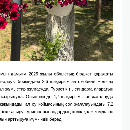
ылымын дамыту. 2025 жылы облыстық бюджет қаражаты
жағалауы бойындағы 2,6 шақырым автомобиль жолына
ұл жұмыстар жалғасуда. Туристік нысандарға апаратын
асырылуда. Оның ішінде 4,7 шақырымы оң жағалауда
 жақындады, ал су қоймасының сол жағалауындағы 7,2
ке асыру туристік нысандардың көлік қолжетімділігін
н арттыруға мүмкіндік береді.