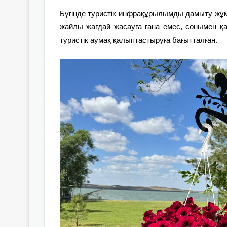
Бүгінде туристік инфрақұрылымды дамыту жұм
жайлы жағдай жасауға ғана емес, сонымен қ
туристік аумақ қалыптастыруға бағытталған.