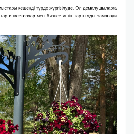
ыстары кешенді түрде жүргізілуде. Ол демалушыларға
атар инвесторлар мен бизнес үшін тартымды заманауи