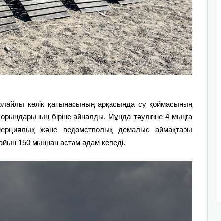
олайлы көлік қатынасының арқасында су қоймасының
орындарының біріне айналды. Мұнда тәулігіне 4 мыңға
ерциялық және ведомстволық демалыс аймақтары
айын 150 мыңнан астам адам келеді.