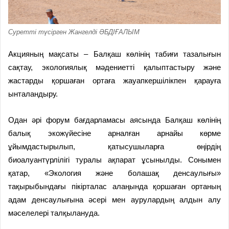
Суретті түсірген Жангелді ӘБДІҒАЛЫМ
Акцияның мақсаты – Балқаш көлінің табиғи тазалығын
сақтау, экологиялық мәдениетті қалыптастыру және
жастарды қоршаған ортаға жауапкершілікпен қарауға
ынталандыру.
Одан әрі форум бағдарламасы аясында Балқаш көлінің
балық экожүйесіне арналған арнайы көрме
ұйымдастырылып, қатысушыларға өңірдің
биоалуантүрлілігі туралы ақпарат ұсынылды. Сонымен
қатар, «Экология және болашақ денсаулығы»
тақырыбындағы пікірталас алаңында қоршаған ортаның
адам денсаулығына әсері мен аурулардың алдын алу
мәселелері талқылануда.