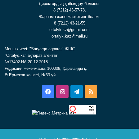
Директордың қабылдау бөлмесі:
8 (7212) 43-57-78,
Жарнама және маркетинг бөлімі:
8 (7212) 43-21-55
ortalyk.kz@gmail.com
ortalyk.kaz@mail.ru
Меншік иесі: "Saryarqa aqparat" ЖШС
"Ortalyq.kz" ақпарат агенттігі
№17402-ИА 20.12.2018
Редакция мекенжайы: 100009, Қарағанды қ.
Ә.Ермеков көшесі, №33 үй.
Facebook
Instagram
Telegram
RSS