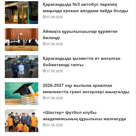
Қарағандыда №3 автобус паркінің
маңында ерекше аялдама пайда болды
07.08.2026
Аймақта құрылысшылар құрметке
бөленді
07.08.2026
Қарағандыда қызметтік ит жоғалған
бойжеткенді тапты
07.08.2026
2026-2027 оқу жылына арналған
мемлекеттік грант иегерлері анықталды
07.08.2026
«Шахтер» футбол клубы
академиясының құрылысы жалғасуда
07.08.2026