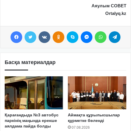
Аяулым СОВЕТ
Ortalyq.kz
Facebook
Twitter
VKontakte
Odnoklassniki
Skype
Messenger
WhatsApp
Telegram
Басқа материалдар
Қарағандыда №3 автобус
Аймақта құрылысшылар
паркінің маңында ерекше
құрметке бөленді
аялдама пайда болды
07.08.2026