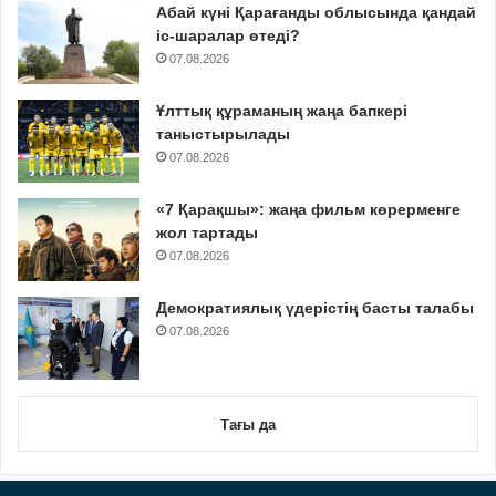
Абай күні Қарағанды облысында қандай
іс-шаралар өтеді?
07.08.2026
Ұлттық құраманың жаңа бапкері
таныстырылады
07.08.2026
«7 Қарақшы»: жаңа фильм көрерменге
жол тартады
07.08.2026
Демократиялық үдерістің басты талабы
07.08.2026
Тағы да