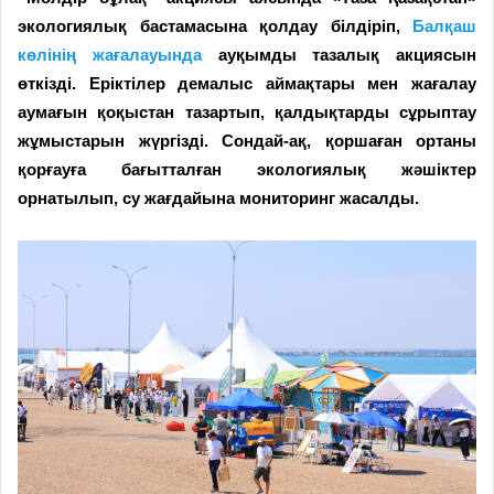
экологиялық бастамасына қолдау білдіріп,
Балқаш
көлінің жағалауында
ауқымды тазалық акциясын
өткізді. Еріктілер демалыс аймақтары мен жағалау
аумағын қоқыстан тазартып, қалдықтарды сұрыптау
жұмыстарын жүргізді. Сондай-ақ, қоршаған ортаны
қорғауға бағытталған экологиялық жәшіктер
орнатылып, су жағдайына мониторинг жасалды.