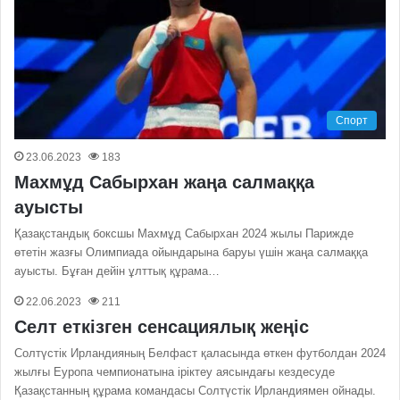
Спорт
23.06.2023
183
Махмұд Сабырхан жаңа салмаққа
ауысты
Қазақстандық боксшы Махмұд Сабырхан 2024 жылы Парижде
өтетін жазғы Олимпиада ойындарына баруы үшін жаңа салмаққа
ауысты. Бұған дейін ұлттық құрама…
22.06.2023
211
Селт еткізген сенсациялық жеңіс
Солтүстік Ирландияның Белфаст қаласында өткен футболдан 2024
жылғы Еуропа чемпионатына іріктеу аясындағы кездесуде
Қазақстанның құрама командасы Солтүстік Ирландиямен ойнады.