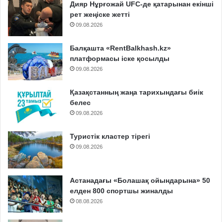
Дияр Нұрғожай UFC-де қатарынан екінші
рет жеңіске жетті
09.08.2026
Балқашта «RentBalkhash.kz»
платформасы іске қосылды
09.08.2026
Қазақстанның жаңа тарихындағы биік
белес
09.08.2026
Туристік кластер тірегі
09.08.2026
Астанадағы «Болашақ ойындарына» 50
елден 800 спортшы жиналды
08.08.2026