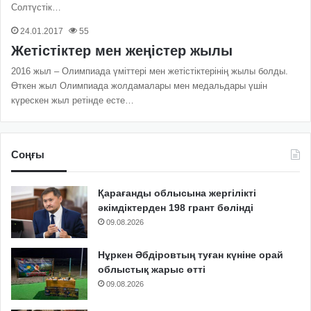
Солтүстік…
24.01.2017
55
Жетістіктер мен жеңістер жылы
2016 жыл – Олимпиада үміттері мен жетістіктерінің жылы болды.
Өткен жыл Олимпиада жолдамалары мен медальдары үшін
күрескен жыл ретінде есте…
Соңғы
Қарағанды облысына жергілікті
әкімдіктерден 198 грант бөлінді
09.08.2026
Нұркен Әбдіровтың туған күніне орай
облыстық жарыс өтті
09.08.2026