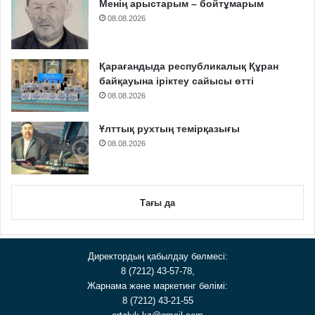
Менің арыстарым – бойтұмарым
08.08.2026
Қарағандыда республикалық Құран
байқауына іріктеу сайысы өтті
08.08.2026
Ұлттық рухтың темірқазығы
08.08.2026
Тағы да
Директордың қабылдау бөлмесі:
8 (7212) 43-57-78,
Жарнама және маркетинг бөлімі:
8 (7212) 43-21-55