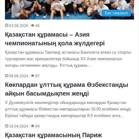
Бас тақырып
03.08.2026
46
Қазақстан құрамасы – Азия
чемпионатының қола жүлдегері
Қазақстан құрамасы Таиланд астанасы Бангкокта өткен су спорты
түрлерінен жас ерекшеліктері бойынша XII Азия чемпионатын
жоғары нәтижемен аяқтады. Ұлттық құрама…
09.09.2024
87
Көкпардан ұлттық құрама Өзбекстанды
айқын басымдықпен жеңді
V Дүниежүзілік көшпенділер ойындарында көкпардан Қазақстан
ұлттық құрамасы Өзбекстан көкпаршыларын 16:00 есебімен жеңді.
Бірінші таймда қазақстандық көкпаршылар 8:0 есебімен алға…
19.04.2024
94
Қазақстан құрамасының Париж