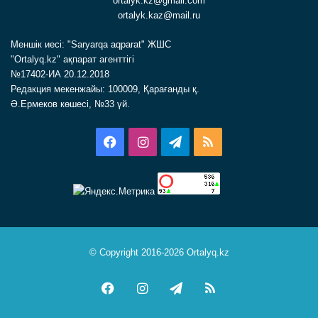
ortalyk.kz@gmail.com
ortalyk.kaz@mail.ru
Меншік иесі: "Saryarqa aqparat" ЖШС
"Ortalyq.kz" ақпарат агенттігі
№17402-ИА 20.12.2018
Редакция мекенжайы: 100009, Қарағанды қ.
Ә.Ермеков көшесі, №33 үй.
Facebook
Instagram
Telegram
RSS
© Copyright 2016-2026 Ortalyq.kz
Facebook
Instagram
Telegram
RSS