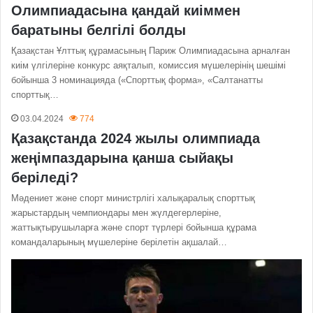
Олимпиадасына қандай киіммен
баратыны белгілі болды
Қазақстан Ұлттық құрамасының Париж Олимпиадасына арналған
киім үлгілеріне конкурс аяқталып, комиссия мүшелерінің шешімі
бойынша 3 номинацияда («Спорттық форма», «Салтанатты
спорттық…
03.04.2024
774
Қазақстанда 2024 жылы олимпиада
жеңімпаздарына қанша сыйақы
беріледі?
Мәдениет және спорт министрлігі халықаралық спорттық
жарыстардың чемпиондары мен жүлдегерлеріне,
жаттықтырушыларға және спорт түрлері бойынша құрама
командаларының мүшелеріне берілетін ақшалай…