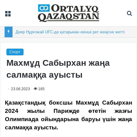
Мәзір
Із
Дияр Нұрғожай UFC-де қатарынан екінші рет жеңіске жетті
Спорт
Махмұд Сабырхан жаңа
салмаққа ауысты
23.06.2023
185
Қазақстандық боксшы Махмұд Сабырхан
2024 жылы Парижде өтетін жазғы
Олимпиада ойындарына баруы үшін жаңа
салмаққа ауысты.