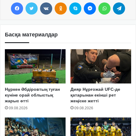
Facebook
Twitter
VKontakte
Odnoklassniki
Skype
Messenger
WhatsApp
Telegram
Басқа материалдар
Нұркен Әбдіровтың туған
Дияр Нұрғожай UFC-де
күніне орай облыстық
қатарынан екінші рет
жарыс өтті
жеңіске жетті
09.08.2026
09.08.2026