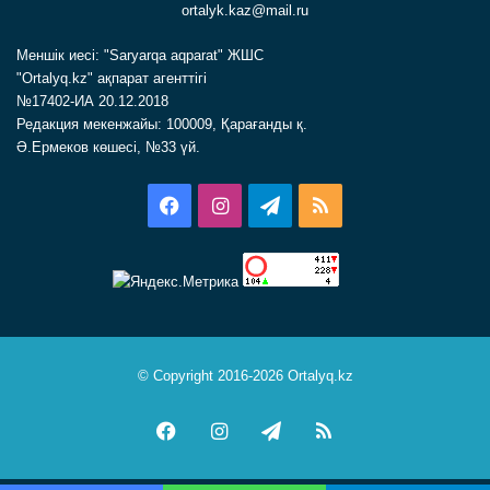
ortalyk.kaz@mail.ru
Меншік иесі: "Saryarqa aqparat" ЖШС
"Ortalyq.kz" ақпарат агенттігі
№17402-ИА 20.12.2018
Редакция мекенжайы: 100009, Қарағанды қ.
Ә.Ермеков көшесі, №33 үй.
Facebook
Instagram
Telegram
RSS
© Copyright 2016-2026 Ortalyq.kz
Facebook
Instagram
Telegram
RSS