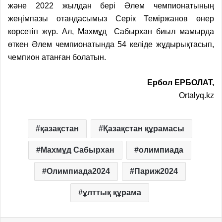
және 2022 жылдан бері Әлем чемпионатының
жеңімпазы отандасымыз Серік Теміржанов өнер
көрсетіп жүр. Ал, Махмұд Сабырхан биыл мамырда
өткен Әлем чемпионатында 54 келіде жұдырықтасып,
чемпион атанған болатын.
Ербол ЕРБОЛАТ,
Ortalyq.kz
қазақстан
Қазақстан құрамасы
Махмұд Сабырхан
олимпиада
Олимпиада2024
Париж2024
ұлттық құрама