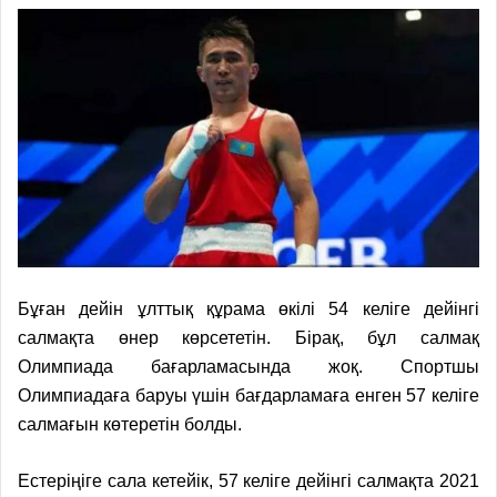
Бұған дейін ұлттық құрама өкілі 54 келіге дейінгі
салмақта өнер көрсететін. Бірақ, бұл салмақ
Олимпиада бағарламасында жоқ. Спортшы
Олимпиадаға баруы үшін бағдарламаға енген 57 келіге
салмағын көтеретін болды.
Естеріңіге сала кетейік, 57 келіге дейінгі салмақта 2021