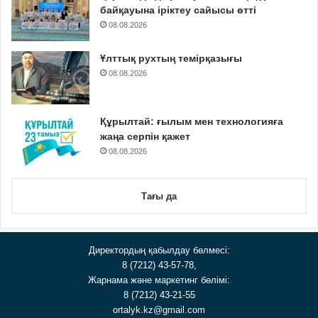
байқауына іріктеу сайысы өтті
08.08.2026
Ұлттық рухтың темірқазығы
08.08.2026
Құрылтай: ғылым мен технологияға
жаңа серпін қажет
08.08.2026
Тағы да
Директордың қабылдау бөлмесі:
8 (7212) 43-57-78,
Жарнама және маркетинг бөлімі:
8 (7212) 43-21-55
ortalyk.kz@gmail.com