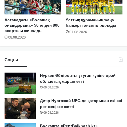
Астанадағы «Болашақ
Ұлттық құраманың жаңа
ойындарына» 50 елден 800
бапкері таныстырылады
спортшы жиналды
07.08.2026
08.08.2026
Соңғы
Нұркен Әбдіровтың туған күніне орай
облыстық жарыс өтті
09.08.2026
Дияр Нұрғожай UFC-де қатарынан екінші
рет жеңіске жетті
09.08.2026
Балқашта «RentBalkhash.kz»