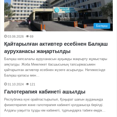
Балқаш
03.06.2026
69
Қайтарылған активтер есебінен Балқаш
ауруханасы жаңартылды
Балқаш көпсалалы ауруханасын ауқымды жаңғырту жұмыстары
аяқталды. Жоба Мемлекет басшысының тапсырмасымен
қайтарылған активтер есебінен жүзеге асырылды. Нәтижесінде
Балқаш қаласы мен…
31.10.2024
121
Галотерапия кабинеті ашылды
Республика күні орайластырылып, Қоңырат шағын ауданында
физиотерапия және галотерапия кабинеті қолданысқа берілді.
Алдағы уақытта тұзды ем кабинеті, тұрғындарға табиғи емдік…