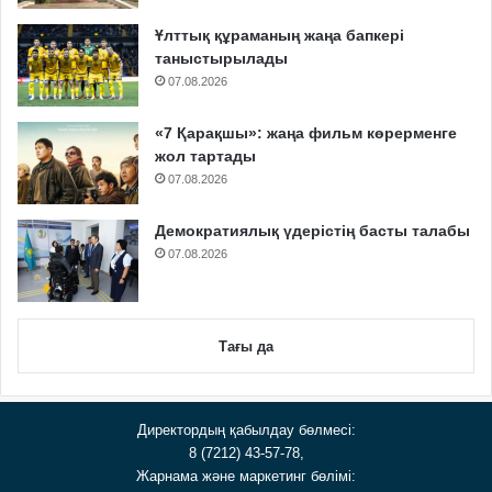
Ұлттық құраманың жаңа бапкері
таныстырылады
07.08.2026
«7 Қарақшы»: жаңа фильм көрерменге
жол тартады
07.08.2026
Демократиялық үдерістің басты талабы
07.08.2026
Тағы да
Директордың қабылдау бөлмесі:
8 (7212) 43-57-78,
Жарнама және маркетинг бөлімі: