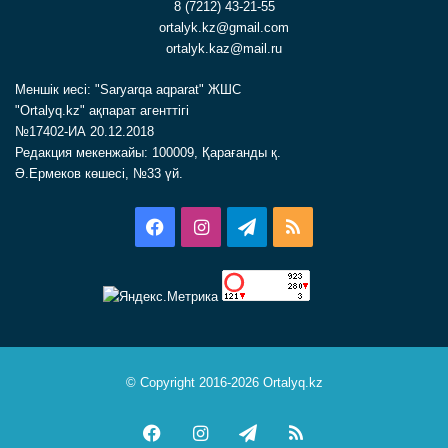
8 (7212) 43-21-55
ortalyk.kz@gmail.com
ortalyk.kaz@mail.ru
Меншік иесі: "Saryarqa aqparat" ЖШС
"Ortalyq.kz" ақпарат агенттігі
№17402-ИА 20.12.2018
Редакция мекенжайы: 100009, Қарағанды қ.
Ә.Ермеков көшесі, №33 үй.
Facebook
Instagram
Telegram
RSS
© Copyright 2016-2026 Ortalyq.kz
Facebook
Instagram
Telegram
RSS