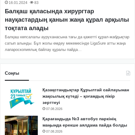
16.01.2024
83
Балқаш қаласында хирургтар
науқастардың қанын жаңа құрал арқылы
тоқтата алады
Балқаш көпсалалы ауруханасына тағы да қажетті құрал-жабдықтар
сатып алынды. Бұл жолы емдеу мекемесінде LigaSure атты жаңа
лапароскопиялық байлау құралы пайда…
Соңғы
Қазақстандықтар Құрылтай сайлауынан
жақсылық күтеді – қоғамдық пікір
зерттеуі
07.08.2026
Қарағандыда №3 автобус паркінің
маңында ерекше аялдама пайда болды
07.08.2026