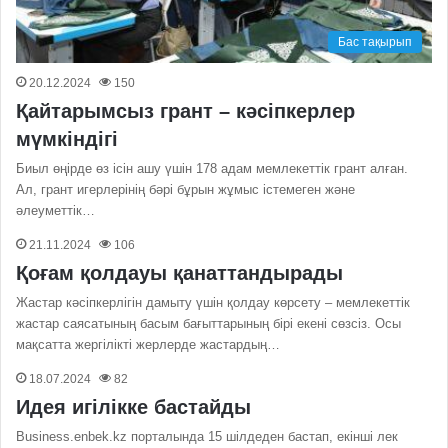
Бас тақырып
20.12.2024
150
Қайтарымсыз грант – кәсіпкерлер
мүмкіндігі
Биыл өңірде өз ісін ашу үшін 178 адам мемлекеттік грант алған.
Ал, грант игерлерінің бәрі бұрын жұмыс істемеген және
әлеуметтік…
21.11.2024
106
Қоғам қолдауы қанаттандырады
Жастар кәсіпкерлігін дамыту үшін қолдау көрсету – мемлекеттік
жастар саясатының басым бағыттарының бірі екені сөзсіз. Осы
мақсатта жергілікті жерлерде жастардың…
18.07.2024
82
Идея игілікке бастайды
Business.enbek.kz порталында 15 шілдеден бастап, екінші лек