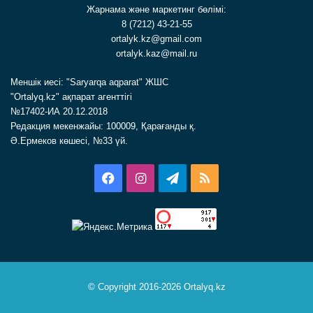
Жарнама және маркетинг бөлімі:
8 (7212) 43-21-55
ortalyk.kz@gmail.com
ortalyk.kaz@mail.ru
Меншік иесі: "Saryarqa aqparat" ЖШС
"Ortalyq.kz" ақпарат агенттігі
№17402-ИА 20.12.2018
Редакция мекенжайы: 100009, Қарағанды қ.
Ә.Ермеков көшесі, №33 үй.
Facebook
Instagram
Telegram
RSS
© Copyright 2016-2026 Ortalyq.kz