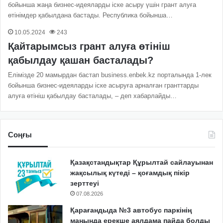
бойынша жаңа бизнес-идеяларды іске асыру үшін грант алуға
өтінімдер қабылдана бастады. Республика бойынша…
10.05.2024
243
Қайтарымсыз грант алуға өтініш
қабылдау қашан басталады?
Елімізде 20 мамырдан бастап business.enbek.kz порталында 1-лек
бойынша бизнес-идеяларды іске асыруға арналған гранттарды
алуға өтініш қабылдау басталады, – деп хабарлайды…
Соңғы
Қазақстандықтар Құрылтай сайлауынан
жақсылық күтеді – қоғамдық пікір
зерттеуі
07.08.2026
Қарағандыда №3 автобус паркінің
маңында ерекше аялдама пайда болды