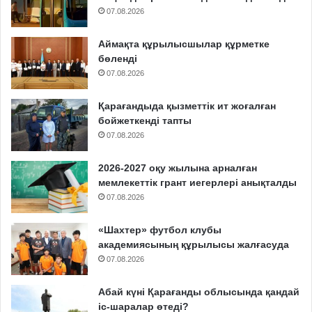
07.08.2026
Аймақта құрылысшылар құрметке
бөленді
07.08.2026
Қарағандыда қызметтік ит жоғалған
бойжеткенді тапты
07.08.2026
2026-2027 оқу жылына арналған
мемлекеттік грант иегерлері анықталды
07.08.2026
«Шахтер» футбол клубы
академиясының құрылысы жалғасуда
07.08.2026
Абай күні Қарағанды облысында қандай
іс-шаралар өтеді?