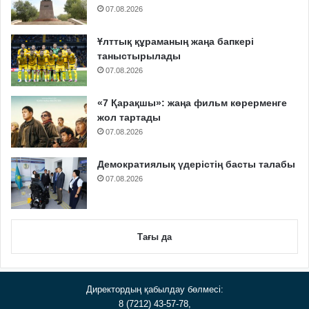
07.08.2026
Ұлттық құраманың жаңа бапкері
таныстырылады
07.08.2026
«7 Қарақшы»: жаңа фильм көрерменге
жол тартады
07.08.2026
Демократиялық үдерістің басты талабы
07.08.2026
Тағы да
Директордың қабылдау бөлмесі:
8 (7212) 43-57-78,