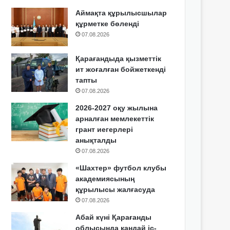
Аймақта құрылысшылар
құрметке бөленді
07.08.2026
Қарағандыда қызметтік
ит жоғалған бойжеткенді
тапты
07.08.2026
2026-2027 оқу жылына
арналған мемлекеттік
грант иегерлері
анықталды
07.08.2026
«Шахтер» футбол клубы
академиясының
құрылысы жалғасуда
07.08.2026
Абай күні Қарағанды
облысында қандай іс-