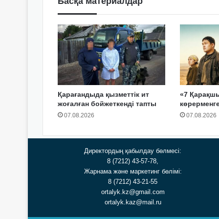
Басқа материалдар
Қарағандыда қызметтік ит
«7 Қарақш
жоғалған бойжеткенді тапты
көрерменг
07.08.2026
07.08.2026
Директордың қабылдау бөлмесі:
8 (7212) 43-57-78,
Жарнама және маркетинг бөлімі:
8 (7212) 43-21-55
ortalyk.kz@gmail.com
ortalyk.kaz@mail.ru