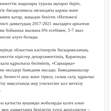
лекеттік шаралары туралы ақпарат беріп,
ттік бағдарламасы аясындағы қаржы және
ымен қатар, жаңадан бекіген «Нәтижелі
ікті дамытудың 2017-2021 жылдарға арналған
лама бойынша жылына 6% есебімен, 5-7 жыл
 несие алуға болады.
ерінде облыстың кәсіпкерлік басқармасының,
кеттік кірістер департаментінің, Қарағанды
 қала құрылысы бөлімінің, «Сарыарқа»
нк өкілдері баяндама жасады. Баяндамашылар
, бизнесті ашу және тіркеу, салық салу, құрылыс
гізу мақсатында жер учаскесіне қол жеткізу
.
сына қатысты ауқымды жобаларды қолға алып
мен азаматтарға берілетін түрлі жеңілдіктер –