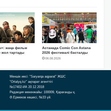
ы»: жаңа фильм
Астанада Comic Con Astana
е жол тартады
2026 фестивалі басталды
06.08.2026
Меншік иесі: "Saryarqa aqparat" ЖШС
"Ortalyq.kz" ақпарат агенттігі
№17402-ИА 20.12.2018
Редакция мекенжайы: 100009, Қарағанды қ.
Ә.Ермеков көшесі, №33 үй.