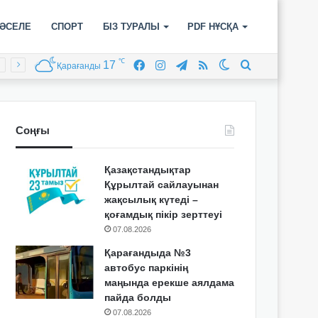
ӘСЕЛЕ
СПОРТ
БІЗ ТУРАЛЫ
PDF НҰСҚА
℃
17
Facebook
Instagram
Telegram
RSS
Switch
Іздеу
Қарағанды
skin
Соңғы
Қазақстандықтар
Құрылтай сайлауынан
жақсылық күтеді –
қоғамдық пікір зерттеуі
07.08.2026
Қарағандыда №3
автобус паркінің
маңында ерекше аялдама
пайда болды
07.08.2026