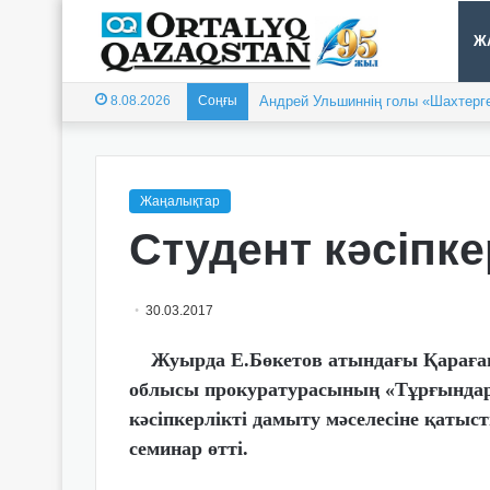
Ж
8.08.2026
Соңғы
Андрей Ульшиннің голы «Шахтерге
Жаңалықтар
Студент кәсіпке
30.03.2017
Жуырда Е.Бөкетов атындағы Қарағанд
облысы прокуратурасының «Тұрғындар
кәсіпкерлікті дамыту мәселесіне қатыст
семинар өтті.