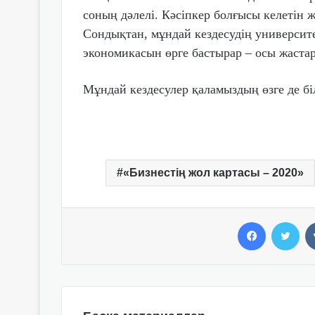
соның дәлелі. Кәсіпкер болғысы келетін ж
Сондықтан, мұндай кездесудің университе
экономикасын өрге бастырар – осы жастар
Мұндай кездесулер қаламыздың өзге де б
«Бизнестің жол картасы – 2020»
Facebook
Twitter