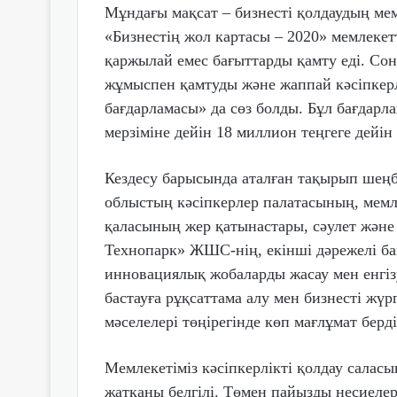
Мұндағы мақсат – бизнесті қолдаудың мем
«Бизнестің жол картасы – 2020» мемлеке
қаржылай емес бағыттарды қамту еді. Сон
жұмыспен қамтуды және жаппай кәсіпкерл
бағдарламасы» да сөз болды. Бұл бағдар
мерзіміне дейін 18 миллион теңгеге дейін
Кездесу барысында аталған тақырып шеңб
облыстың кәсіпкерлер палатасының, мемле
қаласының жер қатынастары, сәулет және
Технопарк» ЖШС-нің, екінші дәрежелі ба
инновациялық жобаларды жасау мен енгізу
бастауға рұқсаттама алу мен бизнесті жүр
мәселелері төңірегінде көп мағлұмат берді
Мемлекетіміз кәсіпкерлікті қолдау сала
жатқаны белгілі. Төмен пайызды несиелер 