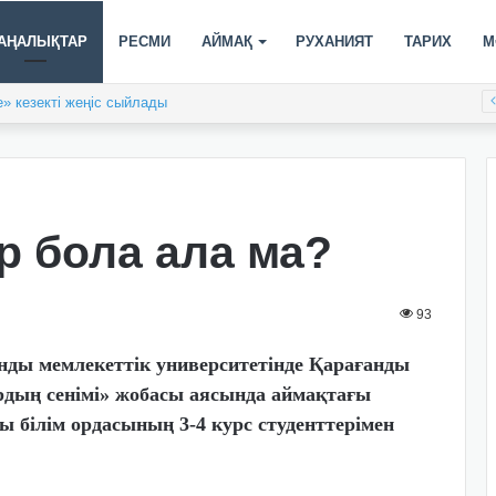
АҢАЛЫҚТАР
РЕСМИ
АЙМАҚ
РУХАНИЯТ
ТАРИХ
М
» кезекті жеңіс сыйлады
р бола ала ма?
93
ы мемлекеттік университетінде Қарағанды
дың сенімі» жобасы аясында аймақтағы
ы білім ордасының 3-4 курс студенттерімен