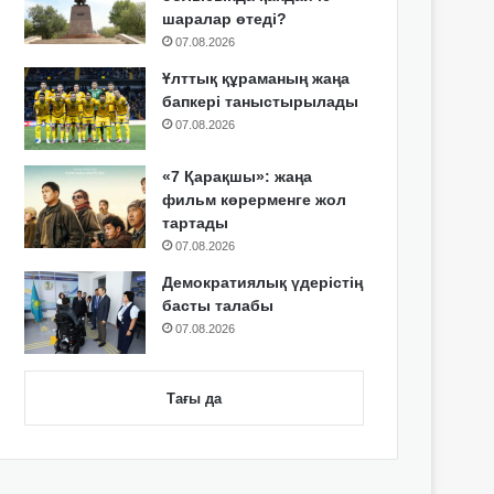
шаралар өтеді?
07.08.2026
Ұлттық құраманың жаңа
бапкері таныстырылады
07.08.2026
«7 Қарақшы»: жаңа
фильм көрерменге жол
тартады
07.08.2026
Демократиялық үдерістің
басты талабы
07.08.2026
Тағы да