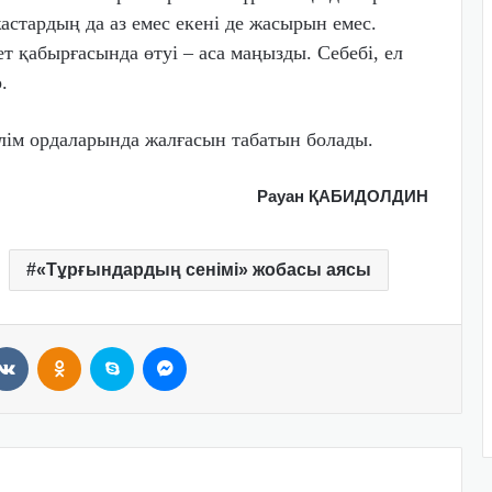
астардың да аз емес екені де жасырын емес.
т қабырғасында өтуі – аса маңызды. Себебі, ел
.
ілім ордаларында жалғасын табатын болады.
Рауан ҚАБИДОЛДИН
«Тұрғындардың сенімі» жобасы аясы
VKontakte
Odnoklassniki
Skype
Messenger