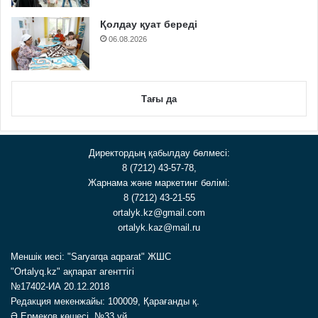
Қолдау қуат береді
06.08.2026
Тағы да
Директордың қабылдау бөлмесі:
8 (7212) 43-57-78,
Жарнама және маркетинг бөлімі:
8 (7212) 43-21-55
ortalyk.kz@gmail.com
ortalyk.kaz@mail.ru
Меншік иесі: "Saryarqa aqparat" ЖШС
"Ortalyq.kz" ақпарат агенттігі
№17402-ИА 20.12.2018
Редакция мекенжайы: 100009, Қарағанды қ.
Ә.Ермеков көшесі, №33 үй.