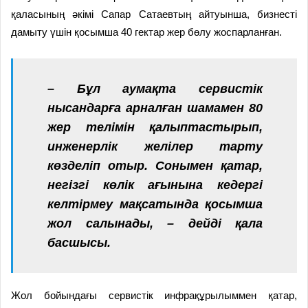
қаласының әкімі Сапар Сатаевтың айтуынша, бизнесті
дамыту үшін қосымша 40 гектар жер бөлу жоспарланған.
– Бұл аумақта сервистік
нысандарға арналған шамамен 80
жер телімін қалыптастырып,
инженерлік желілер тарту
көзделіп отыр. Сонымен қатар,
негізгі көлік ағынына кедергі
келтірмеу мақсатында қосымша
жол салынады, – дейді қала
басшысы.
Жол бойындағы сервистік инфрақұрылыммен қатар,