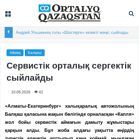
Мәзір
Із
Андрей Ульшиннің голы «Шахтерге» кезекті жеңіс сыйлады
Аймақ
Балқаш
Сервистік орталық сергектік
сыйлайды
10.06.2026
42
«Алматы-Екатеринбург» халықаралық автожолының
Балқаш қаласына жақын бөлігінде орналасқан «Капля»
жол бойы сервистік аймағын дамыту жұмыстары
қарқын алды. Бұл жоба алдағы уақытта өңірдің
туристік әлеуетін арттырып қана қоймай, мыңдаған