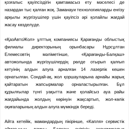
қозғалыс қауіпсіздігін қамтамасыз ету мәселесі де
назардан тыс қалған жоқ. Заманауи технологияларды енгізу
арқылы жүргізушілер үшін қауіпсіз әрі қолайлы жағдай
жасау көзделуде.
«ҚазАвтоЖол» ұлттық компаниясы Қарағанды облыс­тық
филиалы директорының орынбасары Нұрсұлтан
Елемесовтің мәліметінше, «Қарағанды-Балқаш»
автожолында жүргізушілердің рөлде отырып қалғып
кетуінің алдын алуға арналған 14 лазерлік кешен
орнатылған. Сондай-ақ, жол қоршауларына арнайы жарық
қайтаратын жапсырмалар орналастырылған. Бұл
құрылғылар түнгі уақытта және қолайсыз ауа райы
жағдайында жолдың көрінуін жақсартып, жол-көлік
оқиғаларының алдын алуға мүмкіндік береді.
Айта кетейік, мамандардың пікірінше, «Капля» сервистік
аймағының дамуы Балқаш өңірінің экономикалық