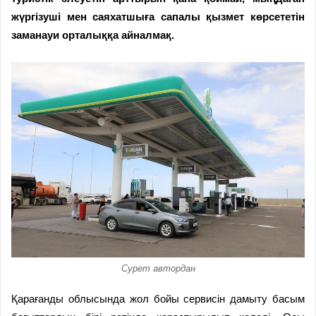
жүргізуші мен саяхатшыға сапалы қызмет көрсететін
заманауи орталыққа айналмақ.
Сурет автордан
Қарағанды облысында жол бойы сервисін дамыту басым