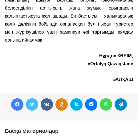
белсенділігін арттырып, жаңа жұмыс орындарын
қалыптастыруға жол ашады. Ең бастысы – халықаралық
көлік дәлізінің бойында орналасқан бұл нысан туристер
мен жүргізушілер үшін заманауи әрі тартымды аялдау
орнына айналмақ.
Нұрдос КӘРІМ,
«Ortalyq Qazaqstan»
БАЛҚАШ
Facebook
Twitter
VKontakte
Odnoklassniki
Skype
Messenger
WhatsApp
Telegram
Басқа материалдар