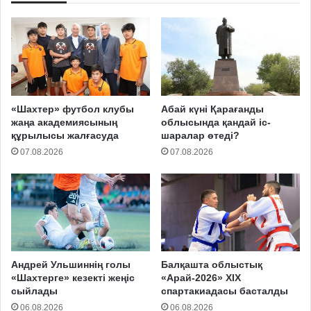
«Шахтер» футбол клубы
Абай күні Қарағанды
жаңа академиясының
облысында қандай іс-
құрылысы жалғасуда
шаралар өтеді?
07.08.2026
07.08.2026
Андрей Ульшиннің голы
Балқашта облыстық
«Шахтерге» кезекті жеңіс
«Арай-2026» XIX
сыйлады
спартакиадасы басталды
06.08.2026
06.08.2026