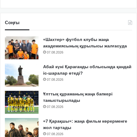
Соңғы
«Шахтер» футбол клубы жаңа
академиясының құрылысы жалғасуда
07.08.2026
Абай күні Қарағанды облысында қандай
іс-шаралар өтеді?
07.08.2026
Ұлттық құраманың жаңа бапкері
таныстырылады
07.08.2026
«7 Қарақшы»: жаңа фильм көрерменге
жол тартады
07.08.2026