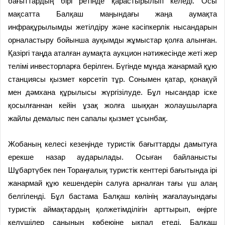
бағыттардың бірі ретінде қарас­тырылып келеді. Осы
мақсатта Балқаш маңындағы жаңа аумақта
инфрақұрылымды жетілдіру және кәсіпкерлік нысандарын
орналастыру бойынша ауқымды жұмыстар қолға алынған.
Қазіргі таңда аталған аумақта аукцион нәтижесінде жеті жер
телімі инвесторларға берілген. Бүгінде мұнда жанармай құю
станциясы қызмет көрсетіп тұр. Сонымен қатар, қонақүй
мен дәмхана құрылысы жүргізілуде. Бұл нысандар іске
қосылғаннан кейін ұзақ жолға шыққан жолаушыларға
жайлы демалыс пен сапалы қызмет ұсынбақ.
Жобаның келесі кезеңінде туристік бағыттарды дамытуға
ерекше назар аударылады. Осыған байланысты
Шұбартүбек пен Тораңғалық туристік кенттері бағытында ірі
жанармай құю кешендерін салуға арналған тағы үш алаң
белгіленді. Бұл бастама Балқаш көлінің жағалауындағы
туристік аймақтардың қолжетімділігін арттырып, өңірге
келушілер санының көбеюіне ықпал етеді. Балқаш