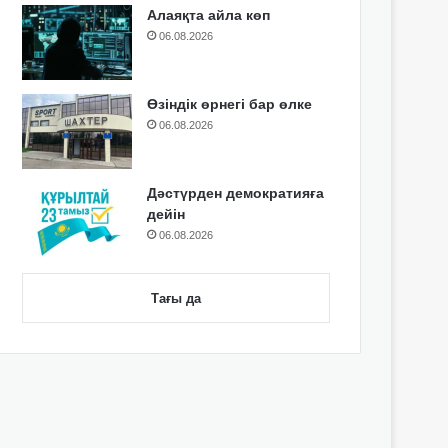
Алаяқта айла көп
06.08.2026
Өзіндік өрнегі бар өлке
06.08.2026
Дәстүрден демократияға
дейін
06.08.2026
Тағы да