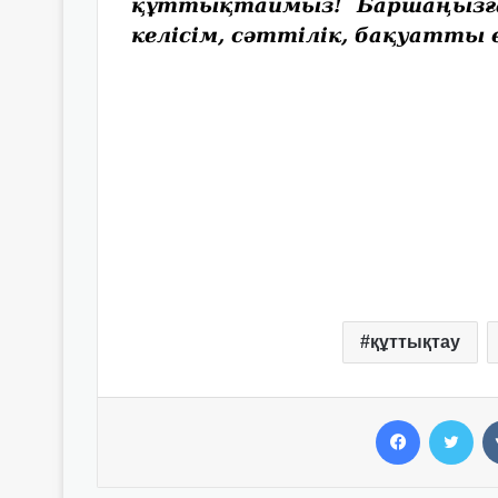
құттықтаймыз! Баршаңызға 
келісім, сәттілік, бақуатты 
құттықтау
Facebook
Twitter