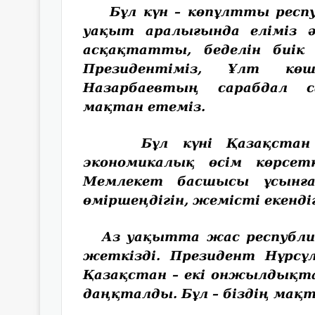
Бұл күн – көпұлтты респуб
уақыт аралығында еліміз 
асқақтатты, беделін биі
Президентіміз, Ұлт кө
Назарбаевтың сарабдал с
мақтан етеміз.
Бұл күні Қазақстан Т
экономикалық өсім көрсе
Мемлекет басшысы ұсынға
өміршеңдігін, жемісті екенді
Аз уақытта жас республик
жеткізді. Президент Нұрсұ
Қазақстан – екі онжылдықта
даңқталды. Бұл – біздің ма