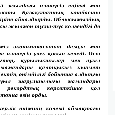
жылдағы өлшеусіз еңбегі мен
лысты Қазақстанның көшбасшы
біріне айналдырды. Облысымыздың
 жылмен тұспа-тұс келгендігі де
з экономикасының дамуы мен
 өлшеусіз үлес қосып келеді. Осы
ургтер, құрылысшылар мен ауыл
мамандары қалтқысыз қызмет
ектің өнімділігі бойынша алдыңғы
уыл шаруашылығы мамандары
ғы рекордтық көрсеткішке қол
тонна егін орды.
лік өнімінің көлемі аймақ­тағы