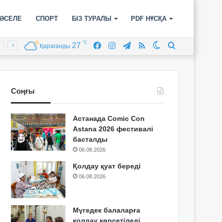
ӘСЕЛЕ
СПОРТ
БІЗ ТУРАЛЫ
PDF НҰСҚА
℃
27
Facebook
Instagram
Telegram
RSS
Switch
Іздеу
Қарағанды
skin
Соңғы
Астанада Comic Con
Astana 2026 фестивалі
басталды
06.08.2026
Қолдау қуат береді
06.08.2026
Мүгедек балаларға
қолдау көрсетіледі