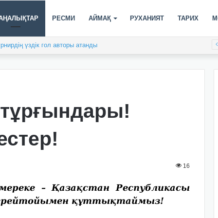
АҢАЛЫҚТАР
РЕСМИ
АЙМАҚ
РУХАНИЯТ
ТАРИХ
М
рнирдің үздік гол авторы атанды
 тұрғындары!
естер!
16
реке – Қазақстан Республикасы
 мерейтойымен құттықтаймыз!