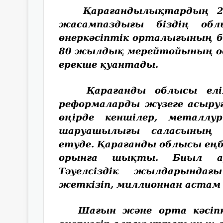
Қарағандылықтардың 25 
жасампаздығы біздің об
өнеркәсіптік орталығының 
80 жылдық мерейтойының осы
ерекше қуантады.
Қарағанды облысы елімі
реформаларды жүзеге асыруға
өңірде кеншілер, металл
шаруашылығы саласының 
етуде. Қарағанды облысы еңб
орынға шықты. Биыл а
Тәуелсіздік жылдарында
жеткізіп, миллионнан астам 
Шағын және орта кәсіпкер