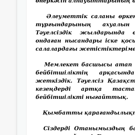
өнеркәсіп алпауыттарының өн
Әлеуметтік саланы өркен
тұрғындарының ахуалын 
Тәуелсіздік жылдарында ө
ондаған нысандары іске қос
салалардағы жетістіктерім
Мемлекет басшысы атап кө
бейбітшіліктің арқасынд
жеткіздік. Тәуелсіз Қазақс
кезеңдерді артқа таст
бейбітшілікті нығайттық.
Қымбатты қарағандылықт
Сіздерді Отанымыздың ба