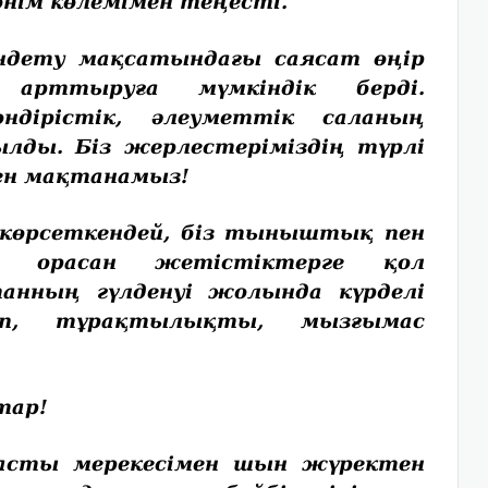
ім көлемімен теңес­ті.
дету мақсатындағы саясат өңір
арттыруға мүмкіндік берді.
ндірістік, әлеуметтік саланың
ылды. Біз жерлестеріміздің түрлі
ен мақтанамыз!
рсеткендей, біз тыныш­тық пен
а орасан жетіс­тік­терге қол
танның гүлденуі жолында күрделі
ап, тұрақтылықты, мызғымас
ар!
сты мерекесімен шын жүректен