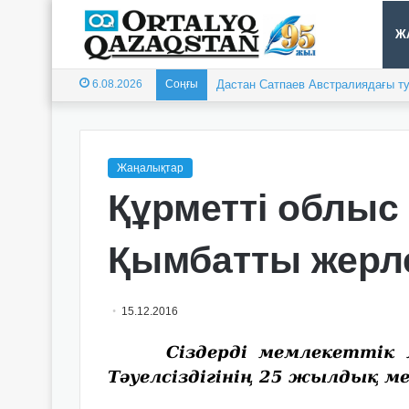
Ж
6.08.2026
Соңғы
Дастан Сатпаев Австралиядағы ту
Жаңалықтар
Құрметті облыс
Қымбатты жерл
15.12.2016
Сіздерді мемлекеттік ме
Тәуелсіздігінің 25 жылдық