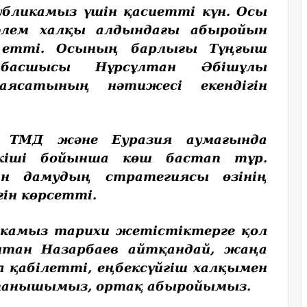
ликамыз үшін қасиетті күн. Осы
әлем халқы алдындағы абыройын
к етті. Осының барлығы Тұңғыш
шбасшысы Нұрсұлтан Әбішұлы
аясатының нәтижесі екендігін
МД және Еуразия аумағында
ткіші бойынша көш бастап тұр.
н дамудың стратегиясы өзінің
гін көрсетті.
амыз тарихи жетістіктерге қол
лтан Назарбаев айтқандай, жаңа
 қабілетті, еңбексүйгіш халқымен
қтанышымыз, ортақ абыройымыз.