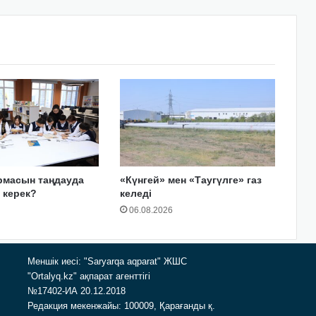
рмасын таңдауда
«Күнгей» мен «Таугүлге» газ
у керек?
келеді
06.08.2026
Меншік иесі: "Saryarqa aqparat" ЖШС
"Ortalyq.kz" ақпарат агенттігі
№17402-ИА 20.12.2018
Редакция мекенжайы: 100009, Қарағанды қ.