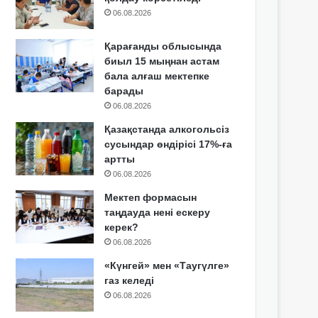
06.08.2026
Қарағанды облысында
биыл 15 мыңнан астам
бала алғаш мектепке
барады
06.08.2026
Қазақстанда алкогольсіз
сусындар өндірісі 17%-ға
артты
06.08.2026
Мектеп формасын
таңдауда нені ескеру
керек?
06.08.2026
«Күнгей» мен «Таугүлге»
газ келеді
06.08.2026