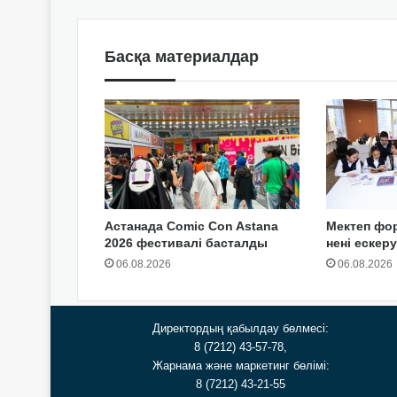
Басқа материалдар
Астанада Comic Con Astana
Мектеп фо
2026 фестивалі басталды
нені ескер
06.08.2026
06.08.2026
Директордың қабылдау бөлмесі:
8 (7212) 43-57-78,
Жарнама және маркетинг бөлімі:
8 (7212) 43-21-55