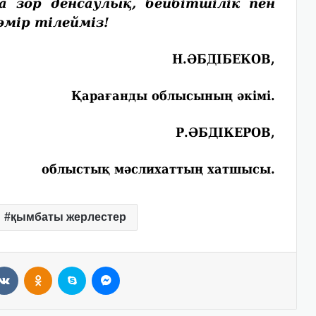
зор денсаулық, бейбітшілік пен
өмір тілейміз!
Н.ӘБДІБЕКОВ,
Қарағанды облысының әкімі.
Р.ӘБДІКЕРОВ,
облыстық мәслихаттың хатшысы.
қымбаты жерлестер
VKontakte
Odnoklassniki
Skype
Messenger