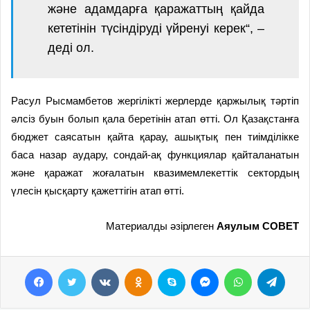
және
адамдарға
қаражаттың
қайда
кететінін
түсіндіруді
үйренуі
керек
“
,
–
деді
ол
.
Расул Рысмамбетов
жергілікті
жерлерде
қаржылық
тәртіп
әлсіз
буын
болып
қала
беретінін атап
өтті
.
Ол
Қазақстанға
бюджет
саясатын
қайта
қарау,
ашықтық
пен
тиімділікке
баса
назар
аудару
,
сондай
-ақ
функциялар
қайталанатын
және
қаражат
жоғалатын
квазимемлекеттік
сектордың
үлесін
қысқарту
қажеттігін атап өтті
.
Материалды әзірлеген
Аяулым СОВЕТ
Facebook
Twitter
VKontakte
Odnoklassniki
Skype
Messenger
WhatsApp
Telegram