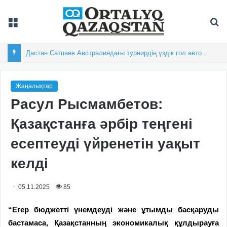
Мәзір
Із
Дастан Сатпаев Австралиядағы турнирдің үздік гол авторы атанды
Жаңалықтар
Расул Рысмамбетов:
Қазақстанға әрбір теңгені
есептеуді үйренетін уақыт
келді
05.11.2025
85
“Егер
бюджетті
үнемдеуді
және
ұтымды
басқаруды
бастамаса
,
Қазақстанның
экономикалық
құлдырауға