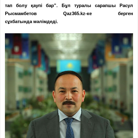
тап болу
қаупі
бар”
.
Бұл
туралы
сарапшы
Расул
Рысмамбетов
Qaz365.kz-ке берген
сұхбатында
мәлімдеді
.