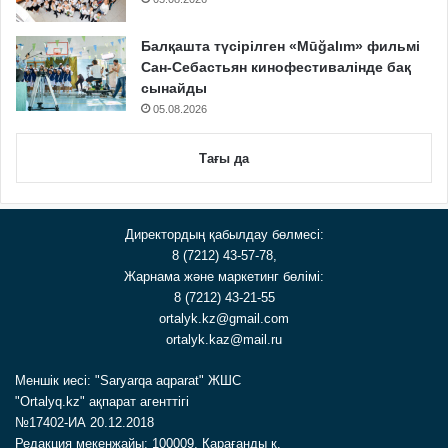
Балқашта түсірілген «Mūğalım» фильмі
Сан-Себастьян кинофестивалінде бақ
сынайды
05.08.2026
Тағы да
Директордың қабылдау бөлмесі:
8 (7212) 43-57-78,
Жарнама және маркетинг бөлімі:
8 (7212) 43-21-55
ortalyk.kz@gmail.com
ortalyk.kaz@mail.ru
Меншік иесі: "Saryarqa aqparat" ЖШС
"Ortalyq.kz" ақпарат агенттігі
№17402-ИА 20.12.2018
Редакция мекенжайы: 100009, Қарағанды қ.