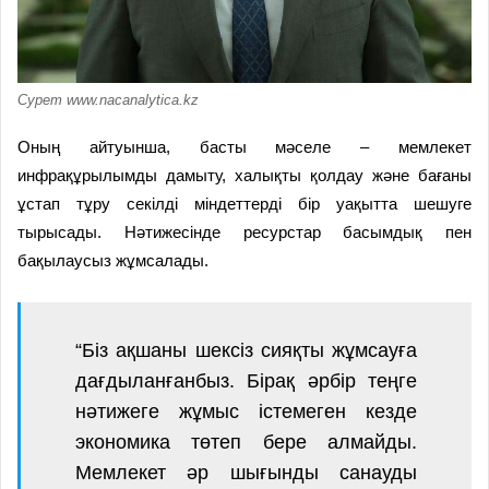
Сурет www.nacanalytica.kz
Оның
айтуынша
,
басты
мәселе
–
мемлекет
инфрақұрылымды
дамыту
,
халықты
қолдау
және
бағаны
ұстап
тұру секілді
міндеттерді
бір
уақытта
шешуге
тырысады.
Нәтижесінде
ресурстар
басымдық
пен
бақылаусыз
жұмсалады
.
“
Біз
ақшаны
шексіз
сияқты
жұмсауға
дағдыланғанбыз
.
Бірақ
әрбір
теңге
нәтижеге
жұмыс
істемеген
кезде
экономика
төтеп
бере алмайды
.
Мемлекет
әр
шығынды
санауды