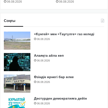
06.08.2026
06.08.2026
Соңғы
«Күнгей» мен «Таугүлге» газ келеді
06.08.2026
Алаяқта айла көп
06.08.2026
Өзіндік өрнегі бар өлке
06.08.2026
Дәстүрден демократияға дейін
06.08.2026