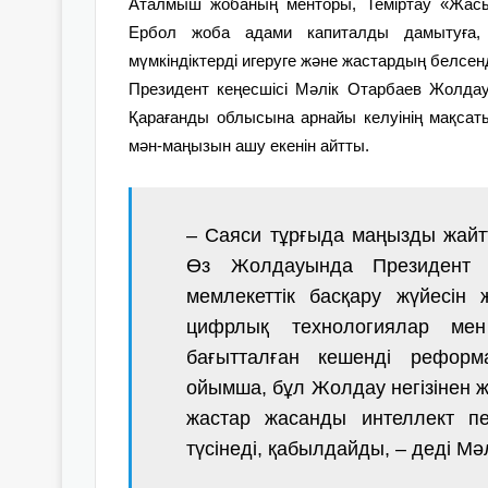
Аталмыш жобаның менторы, Теміртау «Жасы
Ербол жоба адами капиталды дамытуға, 
мүмкіндіктерді игеруге және жастардың белсенд
Президент кеңесшісі Мәлік Отарбаев Жолдау
Қарағанды облысына арнайы келуінің мақсат
мән-маңызын ашу екенін айтты.
– Саяси тұрғыда маңызды жайтт
Өз Жолдауында Президент Қ
мемлекеттік басқару жүйесін
цифрлық технологиялар мен
бағытталған кешенді реформ
ойымша, бұл Жолдау негізінен ж
жастар жасанды интеллект п
түсінеді, қабылдайды, – деді Мә