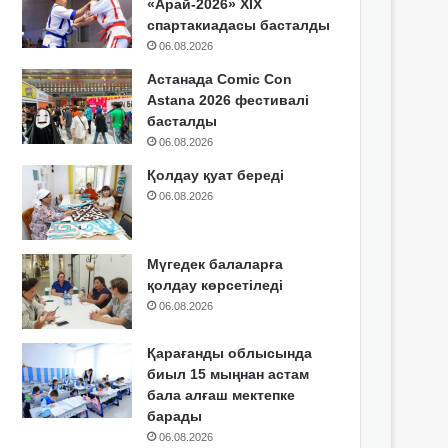
«Арай-2026» XIX
спартакиадасы басталды
06.08.2026
Астанада Comic Con
Astana 2026 фестивалі
басталды
06.08.2026
Қолдау қуат береді
06.08.2026
Мүгедек балаларға
қолдау көрсетіледі
06.08.2026
Қарағанды облысында
биыл 15 мыңнан астам
бала алғаш мектепке
барады
06.08.2026