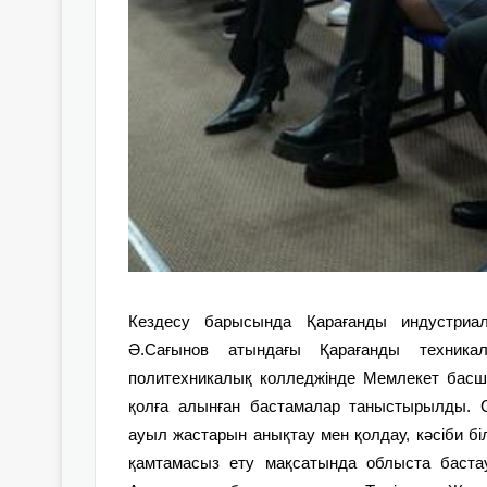
Кездесу барысында Қарағанды индустриал
Ә.Сағынов атындағы Қарағанды техникалы
политехникалық колледжінде Мемлекет басш
қолға алынған бастамалар таныстырылды. 
ауыл жастарын анықтау мен қолдау, кәсіби біл
қамтамасыз ету мақсатында облыста баст