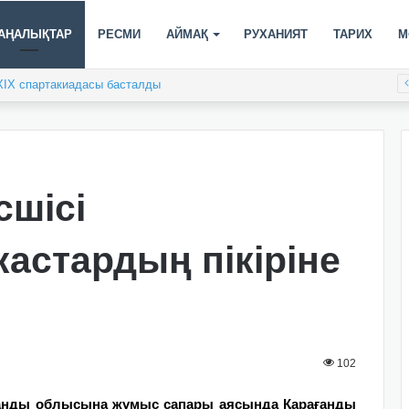
АҢАЛЫҚТАР
РЕСМИ
АЙМАҚ
РУХАНИЯТ
ТАРИХ
М
XIX спартакиадасы басталды
сшісі
астардың пікіріне
102
ағанды облысына жұмыс сапары аясында Қарағанды