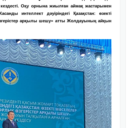
 кездесті. Оқу орнына жиылған аймақ жастарымен
санды интеллект дәуіріндегі Қазақстан: өзекті
өзгерістер арқылы шешу» атты Жолдауының айқын