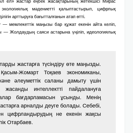
л ел» жастар еңбек жасақтарының жетекшісі Мирас
экологиялық мәдениетті қалыптастырып, цифрлық
ілігін арттыруға бағытталғанын атап өтті.
 — мемлекеттік маңызы бар құжат екенін айта келіп,
ы — Жолдаудың саяси астарына үңіліп, идеологиялық
арды жастарға түсіндіру өте маңызды.
асым-Жомарт Тоқаев экономиканы,
 және әлеуметтік саланы дамыту үшін
 жасанды интеллектті пайдалануға
алар бағдарламасын ұсынды. Менің
астарға арналды деуге болады. Себебі,
ен цифрландырудың не екенін жақсы
лік Отарбаев.