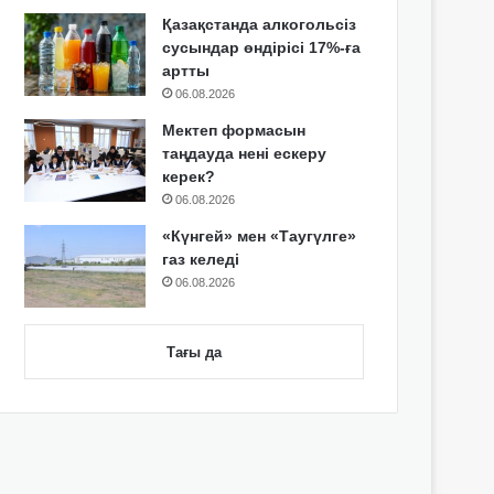
Қазақстанда алкогольсіз
сусындар өндірісі 17%-ға
артты
06.08.2026
Мектеп формасын
таңдауда нені ескеру
керек?
06.08.2026
«Күнгей» мен «Таугүлге»
газ келеді
06.08.2026
Тағы да