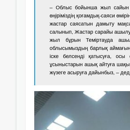
– Облыс бойынша жыл сайын 
өңіріміздің қоғамдық-саяси өмі
жастар саясатын дамыту мақса
салынып, Жастар сарайы ашылу
жыл бұрын Теміртауда ашы
облысымыздың барлық аймағын 
іске белсенді қатысуға, осы
ұсыныстарын ашық айтуға шақы
жүзеге асыруға дайынбыз, – дед