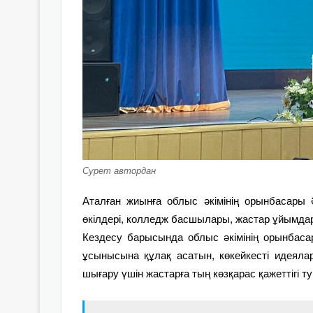
Сурет автордан
Аталған жиынға облыс әкімінің орынбасары Ә
өкілдері, колледж басшылары, жастар ұйымд
Кездесу барысында облыс әкімінің орынбас
ұсынысына құлақ асатын, көкейкесті идеяла
шығару үшін жастарға тың көзқарас қажеттігі т