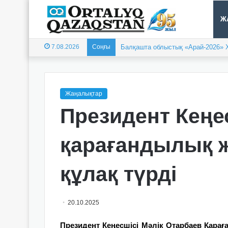
Ж
7.08.2026
Соңғы
Балқашта облыстық «Арай-2026» 
Жаңалықтар
Президент Кеңе
қарағандылық ж
құлақ түрді
20.10.2025
Президент Кеңесшісі Мәлік Отарбаев Қар