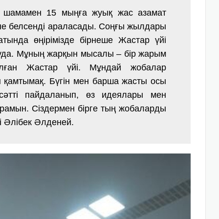
шамамен 15 мыңға жуық жас азамат
ріне белсенді араласады. Соңғы жылдары
тында өңірімізде бірнеше Жастар үйі
да. Мұның жарқын мысалы – бір жарым
лған Жастар үйі. Мұндай жобалар
қамтымақ. Бүгін мен барша жасты осы
 сәтті пайдаланып, өз идеялары мен
рамын. Сіздермен бірге тың жобаларды
і Әлібек Әлденей.