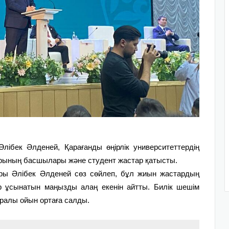
лібек Әлденей, Қарағанды өңірлік университеттердің
арының басшылары және студент жастар қатысты.
ары Әлібек Әлденей сөз сөйлеп, бұл жиын жастардың
р ұсынатын маңызды алаң екенін айтты. Билік шешім
уралы ойын ортаға салды.