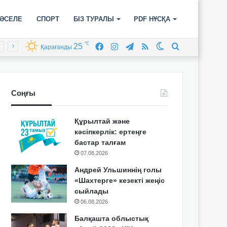
ӘСЕЛЕ
СПОРТ
БІЗ ТУРАЛЫ
PDF НҰСҚА
℃
25
Facebook
Instagram
Telegram
RSS
Switch
Іздеу
Қарағанды
skin
Соңғы
Құрылтай және
кәсіпкерлік: ертеңге
бастар талғам
07.08.2026
Андрей Ульшиннің голы
«Шахтерге» кезекті жеңіс
сыйлады
06.08.2026
Балқашта облыстық