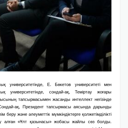
ық университетінде, Е. Бөкетов университеті мен
қ университетінде, сондай-ақ, Теміртау жоғары
ысының тапсырмасымен жасанды интеллект негізінде
Сондай-ақ, Президент тапсырмасы аясында дарынды
ім беру және әлеуметтік мүмкіндіктерге қолжетімділікті
ау алған «Ұлт қазынасы» жобасы жайлы сөз болды.