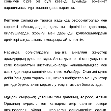
сонымен бірге біз бұл кезеңді ауқымды өркениет
парадигмасы тұрғысынан қарастырамыз.
Көптеген халықтың тарихи жадында реформаторлар мен
көрнекті ойшылдардың қалыпты тіршілігіне қарағанда,
билеушілердің жорығы мен дарынды қолбасшылардың
ерліктері сақталатынын жоғарыда айтып өттім.
Расында, соғыстардағы аңызға айналған жеңістер
адамдардың рухын оятады. Ал тағдыршешті мәні уақыт өте
келе байқалатын институционалды жаңашылдықтар мен
озық идеяларға көпшілік селт ете қоймайды. Оған әлі күнге
дейін Ұлы дала тарихының шексіз шайқастар мен ұрыстар
ретінде бұрмаланып көрсетілуі нақты мысал бола алады.
Мұндай сыңаржақ ұстаным Ұлы даланың, әсіресе, Алтын
Орданың күрделі, көп қатпарлы өмір салтын әскери
шежірелердің ойдан шығарылған өлшемдеріне салып,