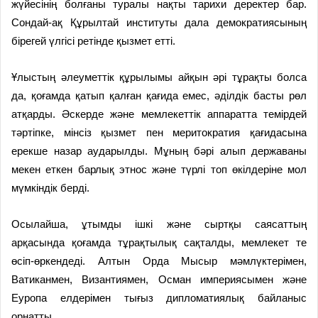
жүйесінің болғаны туралы нақты тарихи деректер бар.
Сондай-ақ Құрылтай институты дала демократиясының
бірегей үлгісі ретінде қызмет етті.
Ұлыстың әлеуметтік құрылымы айқын әрі тұрақты болса
да, қоғамда қатып қалған қағида емес, әділдік басты рөл
атқарды. Әскерде және мемлекеттік аппаратта темірдей
тәртіпке, мінсіз қызмет пен меритократия қағидасына
ерекше назар аударылды. Мұның бәрі алып державаны
мекен еткен барлық этнос және түрлі топ өкілдеріне мол
мүмкіндік берді.
Осылайша, ұтымды ішкі және сыртқы саясаттың
арқасында қоғамда тұрақтылық сақталды, мемлекет те
өсіп-өркендеді. Алтын Орда Мысыр мәмлүктерімен,
Ватиканмен, Византиямен, Осман империясымен және
Еуропа елдерімен тығыз дипломатиялық байланыс
орнатты.