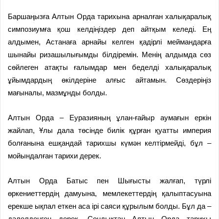
Баршаңызға Алтын Орда тарихына арналған халықаралық
симпозиумға қош келдіңіздер деп айтқым келеді. Ең
алдымен, Астанаға арнайы келген қадірлі меймандарға
шынайы ризашылығымды білдіремін. Менің алдымда сөз
сөйлеген атақты ғалымдар мен беделді халықаралық
ұйымдардың өкілдеріне алғыс айтамын. Сөздеріңіз
мағыналы, мазмұнды болды.
Алтын Орда – Еуразияның ұлан-ғайыр аумағын еркін
жайлап, Ұлы дала төсінде билік құрған қуатты империя
болғанына ешқандай тарихшы күмән келтірмейді, бұл –
мойындалған тарихи дерек.
Алтын Орда Батыс пен Шығысты жалғап, түрлі
өркениеттердің дамуына, мемлекеттердің қалыптасуына
ерекше ықпал еткен аса ірі саяси құрылым болды. Бұл да –
дәлелденген дерек. Сондықтан Алтын Орда тарихы