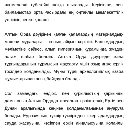
әңгімелерді түбегейлі жоққа шығарады. Керісінше, осы
байланыстар орта ғасырдағы ең оңтайлы мемлекеттілік
үлгісінің негізін қалады.
Алтын Орда дәуірінен қалған қалалардың материалдық-
мәдени мұралары – соның айқын көрінісі. Ғалымдардың
мәліметіне сәйкес, алып империяның құрамында жүзден
астам шаһар болған. Алтын Орда дәуірінде қала
тұрғындарының тұрмысын жақсарту үшін озық инженерлік
тәсілдер қолданылды. Мұны түрлі археологиялық қазба
жұмыстарынан анық байқауға болады.
Сол замандағы өндіріс пен құрылыстың қарқынды
дамығанын Алтын Ордада жасалған кірпіштердің Ертіс пен
Дунай аралығында кеңінен қолданылғанынан аңғаруға
болады. Еуразияның түкпір-түкпіріндегі іскер адамдардың
сауда жасауына, кәсіппен еркін айналысуына қолайлы