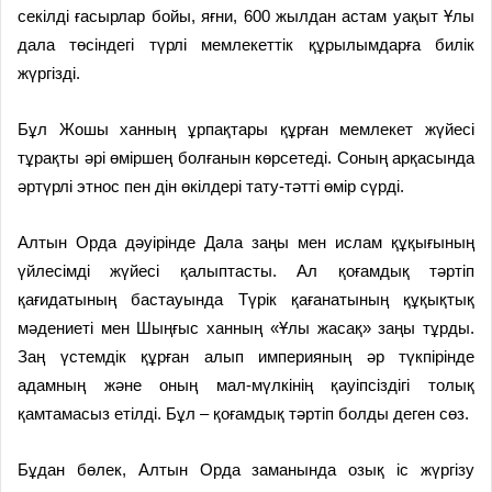
секілді ғасырлар бойы, яғни, 600 жылдан астам уақыт Ұлы
дала төсіндегі түрлі мемлекеттік құрылымдарға билік
жүргізді.
Бұл Жошы ханның ұрпақтары құрған мемлекет жүйесі
тұрақты әрі өміршең болғанын көрсетеді. Соның арқасында
әртүрлі этнос пен дін өкілдері тату-тәтті өмір сүрді.
Алтын Орда дәуірінде Дала заңы мен ислам құқығының
үйлесімді жүйесі қалыптасты. Ал қоғамдық тәртіп
қағидатының бастауында Түрік қағанатының құқықтық
мәдениеті мен Шыңғыс ханның «Ұлы жасақ» заңы тұрды.
Заң үстемдік құрған алып империяның әр түкпірінде
адамның және оның мал-мүлкінің қауіпсіздігі толық
қамтамасыз етілді. Бұл – қоғамдық тәртіп болды деген сөз.
Бұдан бөлек, Алтын Орда заманында озық іс жүргізу