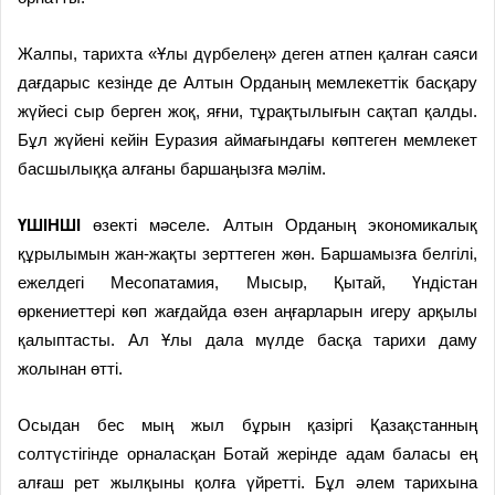
Жалпы, тарихта «Ұлы дүрбелең» деген атпен қалған саяси
дағдарыс кезінде де Алтын Орданың мемлекеттік басқару
жүйесі сыр берген жоқ, яғни, тұрақтылығын сақтап қалды.
Бұл жүйені кейін Еуразия аймағындағы көптеген мемлекет
басшылыққа алғаны баршаңызға мәлім.
ҮШІНШІ
өзекті мәселе. Алтын Орданың экономикалық
құрылымын жан-жақты зерттеген жөн. Баршамызға белгілі,
ежелдегі Месопатамия, Мысыр, Қытай, Үндістан
өркениеттері көп жағдайда өзен аңғарларын игеру арқылы
қалыптасты. Ал Ұлы дала мүлде басқа тарихи даму
жолынан өтті.
Осыдан бес мың жыл бұрын қазіргі Қазақстанның
солтүстігінде орналасқан Ботай жерінде адам баласы ең
алғаш рет жылқыны қолға үйретті. Бұл әлем тарихына