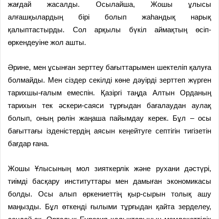
жағдай жасалды. Осылайша, Жошы ұлысы
алғашқылардың бірі болып жаһандық нарық
қалыптастырды. Сол арқылы бүкіл аймақтың өсіп-
өркендеуіне жол ашты.
Әрине, мен ұсынған зерттеу бағыттарымен шектеліп қалуға
болмайды. Мен сіздер секілді көне дәуірді зерттеп жүрген
тарихшы-ғалым емеспін. Қазіргі таңда Алтын Орданың
тарихын тек әскери-саяси тұрғыдан бағалаудан аулақ
болып, оның рөлін жаңаша пайымдау керек. Бұл – осы
бағыттағы ізденістердің аясын кеңейтуге септігін тигізетін
бағдар ғана.
Жошы Ұлысының мол зияткерлік және рухани дәстүрі,
тиімді басқару институттары мен дамыған экономикасы
болды. Осы алып өркениеттің қыр-сырын толық ашу
маңызды. Бұл өткенді ғылыми тұрғыдан қайта зерделеу,