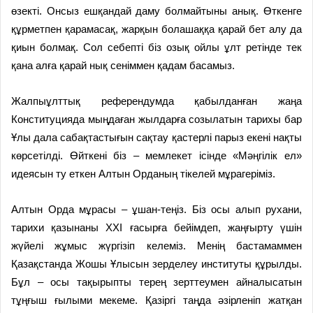
өзекті. Онсыз ешқандай даму болмайтыны анық. Өткенге
құрметпен қарамасақ, жарқын болашаққа қарай бет алу да
қиын болмақ. Сол себепті біз озық ойлы ұлт ретінде тек
қана алға қарай нық сеніммен қадам басамыз.
Жалпыұлттық референдумда қабылданған жаңа
Конституцияда мыңдаған жылдарға созылатын тарихы бар
Ұлы дала сабақтастығын сақтау қастерлі парыз екені нақты
көрсетілді. Өйткені біз – мемлекет ісінде «Мәңгілік ел»
идеясын ту еткен Алтын Орданың тікелей мұрагеріміз.
Алтын Орда мұрасы – ұшан-теңіз. Біз осы алып рухани,
тарихи қазынаны ХХІ ғасырға бейімдеп, жаңғырту үшін
жүйелі жұмыс жүргізіп келеміз. Менің бастамаммен
Қазақстанда Жошы Ұлысын зерделеу институты құрылды.
Бұл – осы тақырыпты терең зерттеумен айналысатын
тұңғыш ғылыми мекеме. Қазіргі таңда әзірленіп жатқан