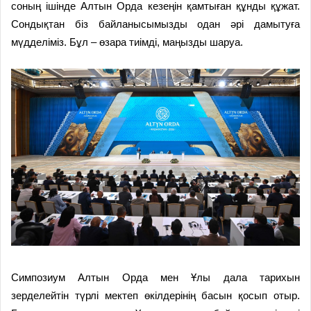
соның ішінде Алтын Орда кезеңін қамтыған құнды құжат.
Сондықтан біз байланысымызды одан әрі дамытуға
мүдделіміз. Бұл – өзара тиімді, маңызды шаруа.
Симпозиум Алтын Орда мен Ұлы дала тарихын
зерделейтін түрлі мектеп өкілдерінің басын қосып отыр.