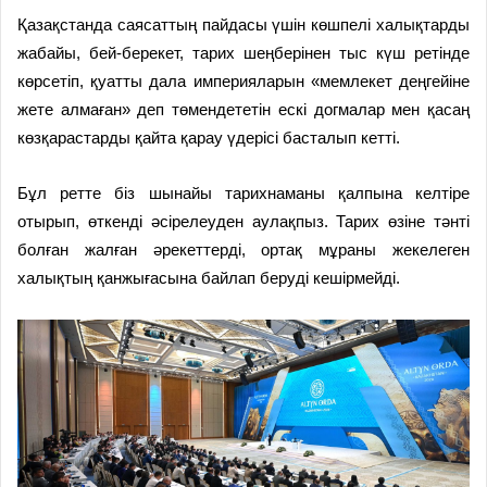
Қазақстанда саясаттың пайдасы үшін көшпелі халықтарды
жабайы, бей-берекет, тарих шеңберінен тыс күш ретінде
көрсетіп, қуатты дала империяларын «мемлекет деңгейіне
жете алмаған» деп төмендететін ескі догмалар мен қасаң
көзқарастарды қайта қарау үдерісі басталып кетті.
Бұл ретте біз шынайы тарихнаманы қалпына келтіре
отырып, өткенді әсірелеуден аулақпыз. Тарих өзіне тәнті
болған жалған әрекеттерді, ортақ мұраны жекелеген
халықтың қанжығасына байлап беруді кешірмейді.