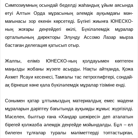
Симпозиумның осындай беделді жаһандық ұйым аясында
өтуі Алтын Орда мұрасының әлемдік ауқымдағы мән-
мағынасы зор екенін көрсетеді. Бүгінгі жиынға ЮНЕСКО-
ның жоғары деңгейдегі өкілі, Бүкіләлемдік мұралар
орталығының директоры Элунду Ассомо Лазар мырза
бастаған делегация қатысып отыр.
Жалпы, еліміз ЮНЕСКО-ның қолдауымен көптеген
маңызды жобаны жүзеге асырды. Нақты айтқанда, Қожа
Ахмет Ясауи кесенесі, Тамғалы тас петроглифтері, сондай-
ақ бірнеше көне қала бүкіләлемдік мұралар тізіміне енді.
Сонымен қатар ұлтымыздың материалдық емес мәдени
мұраларын дәріптеу бағытында ауқымды жұмыс жүргізілді.
Мәселен, былтыр ғана «Хандар шежіресі» деп аталатын
бірегей қолжазба әлемдік деңгейде мойындалды. Бұл – ел
билеген тұлғалар туралы мәліметтерді топтастырған,