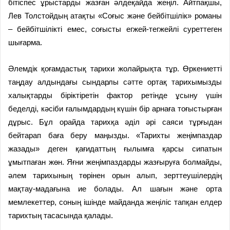
бітіспес ұрыстарды жазған әлдеқайда жеңіл. Айтпақшы,
Лев Толстойдың атақты «Соғыс және бейбітшілік» романы
– бейбітшілікті емес, соғысты егжей-тегжейлі суреттеген
шығарма.
Әлемдік қоғамдастық тарихи жолайрықта тұр. Өркениетті
таңдау алдындағы сындарлы сәтте ортақ тарихымызды
халықтарды біріктіретін фактор ретінде ұсыну үшін
беделді, кәсіби ғалымдардың күшін бір арнаға тоғыстырған
дұрыс. Бұл орайда тарихқа әділ әрі саяси тұрғыдан
бейтарап баға беру маңызды. «Тарихты жеңімпаздар
жазады» деген қағидаттың ғылымға қарсы сипатын
ұмытпаған жөн. Яғни жеңімпаздарды жазғыруға болмайды,
әлем тарихының төрінен орын алып, зерттеушілердің
мақтау-мадағына ие болады. Ал шағын және орта
мемлекеттер, соның ішінде майданда жеңіліс тапқан елдер
тарихтың тасасында қалады.