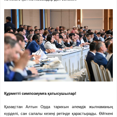
Құрметті симпозиумға қатысушылар!
Қазақстан Алтын Орда тарихын әлемдік жылнаманың
күрделі, сан салалы кезеңі ретінде қарастырады. Өйткені