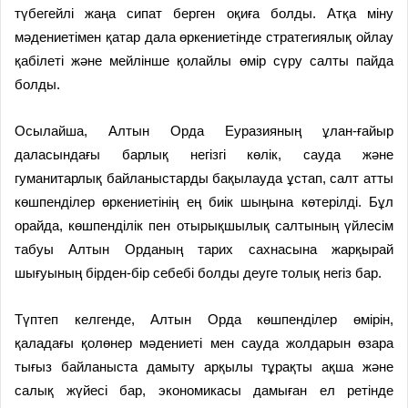
түбегейлі жаңа сипат берген оқиға болды. Атқа міну
мәдениетімен қатар дала өркениетінде стратегиялық ойлау
қабілеті және мейлінше қолайлы өмір сүру салты пайда
болды.
Осылайша, Алтын Орда Еуразияның ұлан-ғайыр
даласындағы барлық негізгі көлік, сауда және
гуманитарлық байланыстарды бақылауда ұстап, салт атты
көшпенділер өркениетінің ең биік шыңына көтерілді. Бұл
орайда, көшпенділік пен отырықшылық салтының үйлесім
табуы Алтын Орданың тарих сахнасына жарқырай
шығуының бірден-бір себебі болды деуге толық негіз бар.
Түптеп келгенде, Алтын Орда көшпенділер өмірін,
қаладағы қолөнер мәдениеті мен сауда жолдарын өзара
тығыз байланыста дамыту арқылы тұрақты ақша және
салық жүйесі бар, экономикасы дамыған ел ретінде