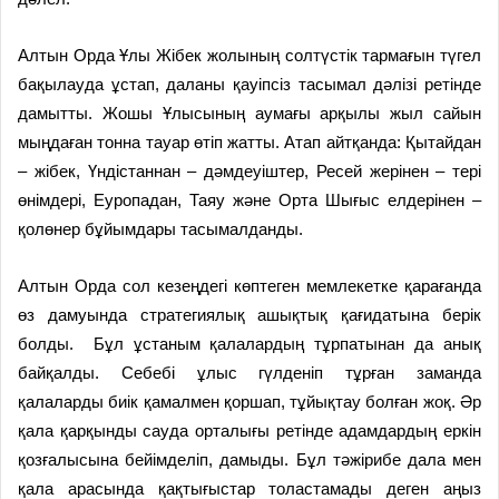
Алтын Орда Ұлы Жібек жолының солтүстік тармағын түгел
бақылауда ұстап, даланы қауіпсіз тасымал дәлізі ретінде
дамытты. Жошы Ұлысының аумағы арқылы жыл сайын
мыңдаған тонна тауар өтіп жатты. Атап айтқанда: Қытайдан
– жібек, Үндістаннан – дәмдеуіштер, Ресей жерінен – тері
өнімдері, Еуропадан, Таяу және Орта Шығыс елдерінен –
қолөнер бұйымдары тасымалданды.
Алтын Орда сол кезеңдегі көптеген мемлекетке қарағанда
өз дамуында стратегиялық ашықтық қағидатына берік
болды. Бұл ұстаным қалалардың тұрпатынан да анық
байқалды. Себебі ұлыс гүлденіп тұрған заманда
қалаларды биік қамалмен қоршап, тұйықтау болған жоқ. Әр
қала қарқынды сауда орталығы ретінде адамдардың еркін
қозғалысына бейімделіп, дамыды. Бұл тәжірибе дала мен
қала арасында қақтығыстар толастамады деген аңыз