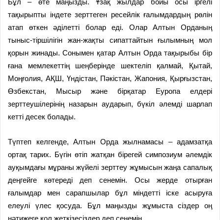
Бұл – өте маңызды. Ұзақ жылдар бойы осы іргелі
тақырыпты індете зерттеген ресейлік ғалымдардың рөлін
атап өткен әділетті болар еді. Олар Алтын Орданың
тыныс-тіршілігін жан-жақты сипаттайтын ғылымның мол
қорын жинады. Сонымен қатар Алтын Орда тақырыбы бір
ғана мемлекеттің шеңберінде шектеліп қалмай, Қытай,
Моңғолия, АҚШ, Үндістан, Пәкістан, Жапония, Қырғызстан,
Өзбекстан, Мысыр және бірқатар Еуропа елдері
зерттеушілерінің назарын аударып, бүкіл әлемді шарлап
кетті десек болады.
Түптеп келгенде, Алтын Орда жылнамасы – адамзатқа
ортақ тарих. Бүгін өтіп жатқан бірегей симпозиум әлемдік
ауқымдағы мұраны жүйелі зерттеу жұмысын жаңа сапалық
деңгейге көтереді деп сенемін. Осы жерде отырған
ғалымдар мен сарапшылар бұл міндетті іске асыруға
елеулі үлес қосуда. Бұл маңызды жұмыста сіздер оң
нәтижеге қол жеткізесіздер деп сенемін.