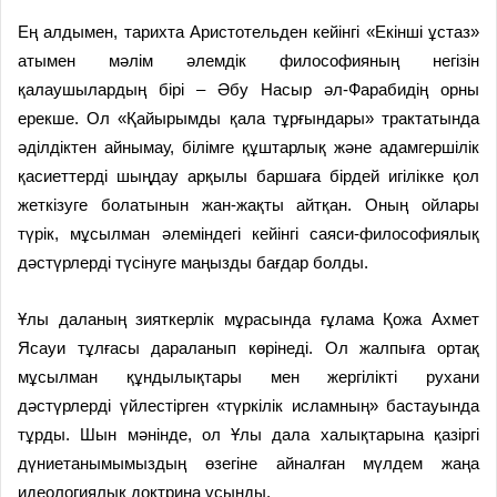
Ең алдымен, тарихта Аристотельден кейінгі «Екінші ұстаз»
атымен мәлім әлемдік философияның негізін
қалаушылардың бірі – Әбу Насыр әл-Фарабидің орны
ерекше. Ол «Қайырымды қала тұрғындары» трактатында
әділдіктен айнымау, білімге құштарлық және адамгершілік
қасиеттерді шыңдау арқылы баршаға бірдей игілікке қол
жеткізуге болатынын жан-жақты айтқан. Оның ойлары
түрік, мұсылман әлеміндегі кейінгі саяси-философиялық
дәстүрлерді түсінуге маңызды бағдар болды.
Ұлы даланың зияткерлік мұрасында ғұлама Қожа Ахмет
Ясауи тұлғасы дараланып көрінеді. Ол жалпыға ортақ
мұсылман құндылықтары мен жергілікті рухани
дәстүрлерді үйлестірген «түркілік исламның» бастауында
тұрды. Шын мәнінде, ол Ұлы дала халықтарына қазіргі
дүниетанымымыздың өзегіне айналған мүлдем жаңа
идеологиялық доктрина ұсынды.