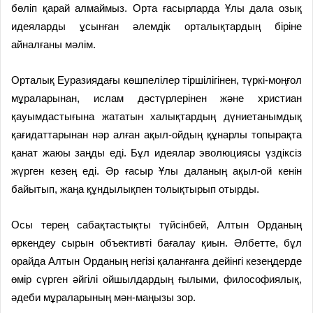
бөліп қарай алмаймыз. Орта ғасырларда Ұлы дала озық
идеяларды ұсынған әлемдік орталықтардың біріне
айналғаны мәлім.
Орталық Еуразиядағы көшпелілер тіршілігінен, түркі-моңғол
мұраларынан, ислам дәстүрлерінен және христиан
қауымдастығына жататын халықтардың дүниетанымдық
қағидаттарынан нәр алған ақыл-ойдың құнарлы топырақта
қанат жаюы заңды еді. Бұл идеялар эволюциясы үздіксіз
жүрген кезең еді. Әр ғасыр Ұлы даланың ақыл-ой кенін
байытып, жаңа құндылықпен толықтырып отырды.
Осы терең сабақтастықты түйсінбей, Алтын Орданың
өркендеу сырын объективті бағалау қиын. Әлбетте, бұл
орайда Алтын Орданың негізі қаланғанға дейінгі кезеңдерде
өмір сүрген әйгілі ойшылдардың ғылыми, философиялық,
әдеби мұраларының мән-маңызы зор.