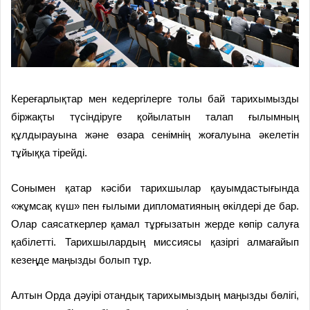
Кереғарлықтар мен кедергілерге толы бай тарихымызды
біржақты түсіндіруге қойылатын талап ғылымның
құлдырауына және өзара сенімнің жоғалуына әкелетін
тұйыққа тірейді.
Сонымен қатар кәсіби тарихшылар қауымдастығында
«жұмсақ күш» пен ғылыми дипломатияның өкілдері де бар.
Олар саясаткерлер қамал тұрғызатын жерде көпір салуға
қабілетті. Тарихшылардың миссиясы қазіргі алмағайып
кезеңде маңызды болып тұр.
Алтын Орда дәуірі отандық тарихымыздың маңызды бөлігі,