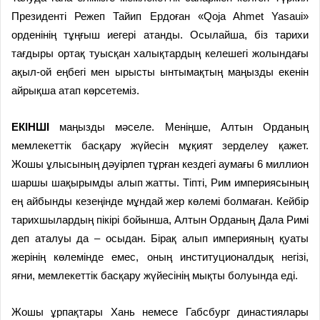
Президенті Режеп Тайип Ердоған «Qoja Ahmet Yasaui»
орденінің тұңғыш иегері атанды. Осылайша, біз тарихи
тағдыры ортақ туысқан халықтардың келешегі жолындағы
ақыл-ой еңбегі мен ырысты ынтымақтың маңызды екенін
айрықша атап көрсетеміз.
ЕКІНШІ
маңызды мәселе. Меніңше, Алтын Орданың
мемлекеттік басқару жүйесін мұқият зерделеу қажет.
Жошы ұлысының дәуірлеп тұрған кездегі аумағы 6 миллион
шаршы шақырымды алып жатты. Тіпті, Рим империясының
ең айбынды кезеңінде мұндай жер көлемі болмаған. Кейбір
тарихшылардың пікірі бойынша, Алтын Орданың Дала Римі
деп аталуы да – осыдан. Бірақ алып империяның қуаты
жерінің көлемінде емес, оның институционалдық негізі,
яғни, мемлекеттік басқару жүйесінің мықты болуында еді.
Жошы ұрпақтары Хань немесе Габсбург династиялары