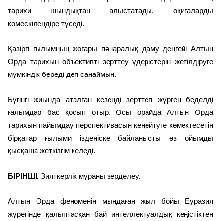
тарихи шындықтан алыстатады, оқиғаларды
көмескілендіре түседі.
Қазіргі ғылымның жоғары пәнаралық даму деңгейі Алтын
Орда тарихын объективті зерттеу үдерістерін жетілдіруге
мүмкіндік береді деп санаймын.
Бүгінгі жиында аталған кезеңді зерттеп жүрген беделді
ғалымдар бас қосып отыр. Осы орайда Алтын Орда
тарихын пайымдау перспективасын кеңейтуге көмектесетін
бірқатар ғылыми ізденіске байланысты өз ойымды
қысқаша жеткізгім келеді.
БІРІНШІ.
Зияткерлік мұраны зерделеу.
Алтын Орда феноменін мыңдаған жыл бойы Еуразия
жүрегінде қалыптасқан бай интеллектуалдық кеңістіктен