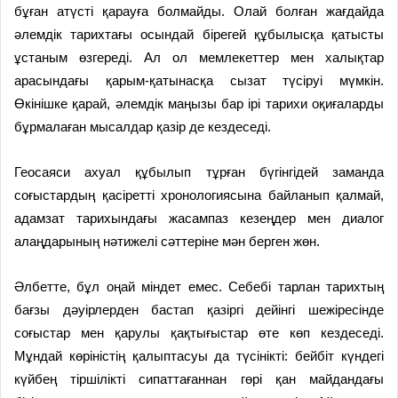
бұған атүсті қарауға болмайды. Олай болған жағдайда
әлемдік тарихтағы осындай бірегей құбылысқа қатысты
ұстаным өзгереді. Ал ол мемлекеттер мен халықтар
арасындағы қарым-қатынасқа сызат түсіруі мүмкін.
Өкінішке қарай, әлемдік маңызы бар ірі тарихи оқиғаларды
бұрмалаған мысалдар қазір де кездеседі.
Геосаяси ахуал құбылып тұрған бүгінгідей заманда
соғыстардың қасіретті хронологиясына байланып қалмай,
адамзат тарихындағы жасампаз кезеңдер мен диалог
алаңдарының нәтижелі сәттеріне мән берген жөн.
Әлбетте, бұл оңай міндет емес. Себебі тарлан тарихтың
бағзы дәуірлерден бастап қазіргі дейінгі шежіресінде
соғыстар мен қарулы қақтығыстар өте көп кездеседі.
Мұндай көріністің қалыптасуы да түсінікті: бейбіт күндегі
күйбең тіршілікті сипаттағаннан гөрі қан майдандағы