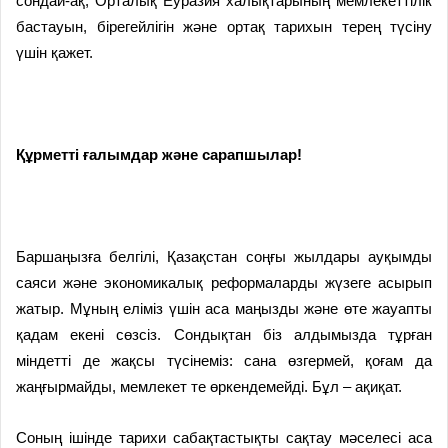
сондай-ақ, Орталық Еуразия халықтарының мемлекеттілік
бастауын, бірегейлігін және ортақ тарихын терең түсіну
үшін қажет.
Құрметті ғалымдар және сарапшылар!
Баршаңызға белгілі, Қазақстан соңғы жылдары ауқымды
саяси және экономикалық реформаларды жүзеге асырып
жатыр. Мұның еліміз үшін аса маңызды және өте жауапты
қадам екені сөзсіз. Сондықтан біз алдымызда тұрған
міндетті де жақсы түсінеміз: сана өзгермей, қоғам да
жаңғырмайды, мемлекет те өркендемейді. Бұл – ақиқат.
Соның ішінде тарихи сабақтастықты сақтау мәселесі аса