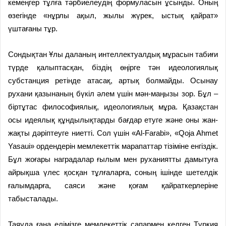
кемеңгер тұлға тәрбиелеудің формуласын ұсынды. Оның
өзегінде «нұрлы ақыл, жылы жүрек, ыстық қайрат»
үштағаны тұр.
Сондықтан Ұлы даланың интеллектуалдық мұрасын табиғи
түрде қалыптасқан, біздің өңірге тән идеологиялық
субстанция ретінде атасақ, артық болмайды. Осынау
рухани қазынаның бүкіл әлем үшін мән-маңызы зор. Бұл –
біртұтас философиялық, идеологиялық мұра. Қазақстан
осы идеялық құндылықтарды бағдар етуге және оны жан-
жақты дәріптеуге ниетті. Сол үшін «Al-Farabi», «Qoja Ahmet
Yasaui» ордендерін мемлекеттік марапаттар тізіміне енгіздік.
Бұл жоғары наградалар ғылым мен руханиятты дамытуға
айрықша үлес қосқан тұлғаларға, соның ішінде шетелдік
ғалымдарға, саяси және қоғам қайраткерлеріне
табысталады.
Таяуда ғана елімізге мемлекеттік сапармен келген Түркия