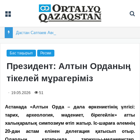
Мәзір
Із
Дастан Сатпаев Австралиядағы турнирдің үздік гол авторы атанды
Бас тақырып
Ресми
Президент: Алтын Орданың
тікелей мұрагеріміз
19.05.2026
51
Астанада «Алтын Орда – дала өркениетінің үлгісі:
тарих, археология, мәдениет, бірегейлік» атты
халықаралық симпозиум өтіп жатыр. Іс-шараға әлемнің
20-дан астам елінен делегация қатысып отыр.
Олардың қатарында тарихшы-медиевистер,