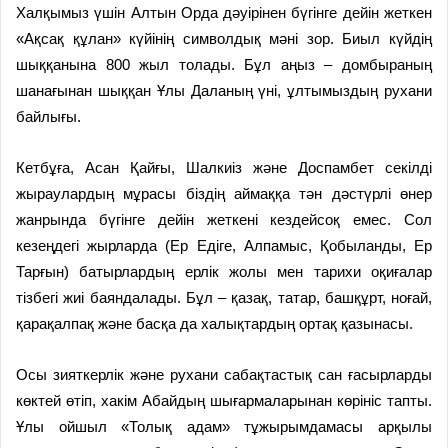
Халқымыз үшін Алтын Орда дәуірінен бүгінге дейін жеткен
«Ақсақ құлан» күйінің символдық мәні зор. Биыл күйдің
шыққанына 800 жыл толады. Бұл аңыз – домбыраның
шанағынан шыққан Ұлы Даланың үні, ұлтымыздың рухани
байлығы.
Кетбұға, Асан Қайғы, Шалкиіз және Доспамбет секілді
жыраулардың мұрасы біздің аймаққа тән дәстүрлі өнер
жанрында бүгінге дейін жеткені кездейсоқ емес. Сол
кезеңдегі жырларда (Ер Едіге, Алпамыс, Қобыланды, Ер
Тарғын) батырлардың ерлік жолы мен тарихи оқиғалар
тізбегі жиі баяндалады. Бұл – қазақ, татар, башқұрт, ноғай,
қарақалпақ және басқа да халықтардың ортақ қазынасы.
Осы зияткерлік және рухани сабақтастық сан ғасырларды
көктей өтіп, хакім Абайдың шығармаларынан көрініс тапты.
Ұлы ойшыл «Толық адам» тұжырымдамасы арқылы