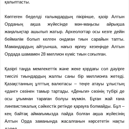
қалыптасты.
Көптеген беделді ғалымдардың пікірінше, қазір Алтын
Орданың ақша жүйесінде мән-маңызы айрықша
жаңалықтар ашылып жатыр. Археологтар осы кезге дейін
беймәлім болып келген ондаған тиын сарайын тапты.
Мамандардың айтуынша, нағыз өрлеу кезеңінде Алтын
Ордада шамамен 28 миллион күміс тиын соғылған.
Қазіргі таңда мемлекеттік және жеке қордағы сол дәуірге
тиесілі тиындардың жалпы саны бір миллионға жетеді.
Қазақстанның ұлттық валютасы – теңге атауы ұлыстың
«данг» сөзінен тамыр тартады. «Деньги» сөзінің түбірі де
осы ұғымнан тараған болуы мүмкін. Бұған жай ғана
лингвистикалық сәйкестік ретінде қарауға болмайды. Бұл –
кең байтақ аймағымызда пайда болған ақша жүйесінің
Алтын Орда заманында жасалғанын көрсететін нақты
дәлел.