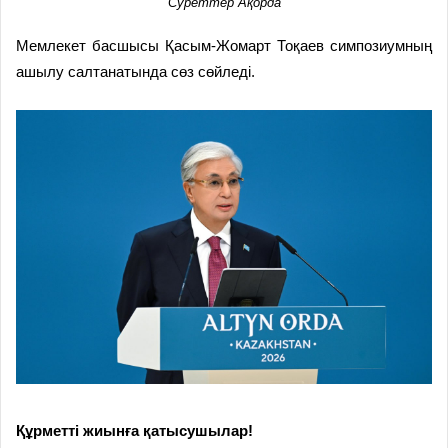
Суреттер Ақорда
Мемлекет басшысы Қасым-Жомарт Тоқаев симпозиумның
ашылу салтанатында сөз сөйледі.
Құрметті жиынға қатысушылар!