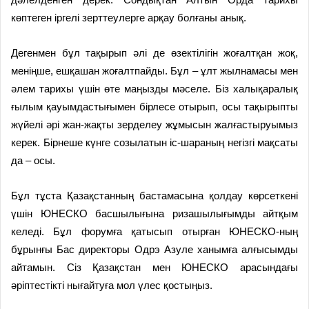
көптеген іргелі зерттеулерге арқау болғаны анық.
Дегенмен бұл тақырып әлі де өзектілігін жоғалтқан жоқ,
меніңше, ешқашан жоғалтпайды. Бұл – ұлт жылнамасы мен
әлем тарихы үшін өте маңызды мәселе. Біз халықаралық
ғылым қауымдастығымен бірлесе отырып, осы тақырыпты
жүйелі әрі жан-жақты зерделеу жұмысын жалғастыруымыз
керек. Бірнеше күнге созылатын іс-шараның негізгі мақсаты
да – осы.
Бұл тұста Қазақстанның бастамасына қолдау көрсеткені
үшін ЮНЕСКО басшылығына ризашылығымды айтқым
келеді. Бұл форумға қатысып отырған ЮНЕСКО-ның
бұрынғы Бас директоры Одрэ Азуле ханымға алғысымды
айтамын. Сіз Қазақстан мен ЮНЕСКО арасындағы
әріптестікті нығайтуға мол үлес қостыңыз.