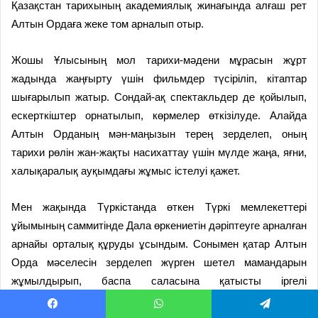
Қазақстан тарихының академиялық жинағында алғаш рет
Алтын Ордаға жеке том арналып отыр.
Жошы Ұлысының мол тарихи-мәдени мұрасын жұрт
жадында жаңғырту үшін фильмдер түсіріліп, кітаптар
шығарылып жатыр. Сондай-ақ спектакльдер де қойылып,
ескерткіштер орнатылып, көрмелер өткізілуде. Алайда
Алтын Орданың мән-маңызын терең зерделеп, оның
тарихи рөлін жан-жақты насихаттау үшін мүлде жаңа, яғни,
халықаралық ауқымдағы жұмыс істелуі қажет.
Мен жақында Түркістанда өткен Түркі мемлекеттері
ұйымының саммитінде Дала өркениетін дәріптеуге арналған
арнайы орталық құруды ұсындым. Сонымен қатар Алтын
Орда мәселесін зерделеп жүрген шетел мамандарын
жұмылдырып, баспа саласына қатысты іргелі
бастамаларды қолға алу қажет.
Facebook
WhatsApp
Telegram