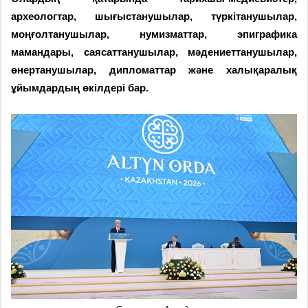
археологтар, шығыстанушылар, түркітанушылар,
моңғолтанушылар, нумизматтар, эпиграфика
мамандары, саясаттанушылар, мәдениеттанушылар,
өнертанушылар, дипломаттар және халықаралық
ұйымдардың өкілдері бар.