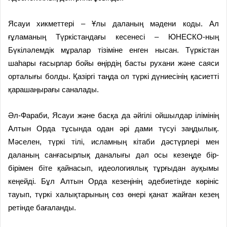
Ясауи хикметтері – Ұлы даланың мәдени коды. Ал
ғұламаның Түркістандағы кесенесі – ЮНЕСКО-ның
Бүкіләлемдік мұралар тізіміне енген нысан. Түркістан
шаһары ғасырлар бойы өңірдің басты рухани және саяси
орталығы болды. Қазіргі таңда ол түркі дүниесінің қасиетті
қарашаңырағы саналады.
Әл-Фараби, Ясауи және басқа да әйгілі ойшылдар ілімінің
Алтын Орда тұсында одан әрі дами түсуі заңдылық.
Мәселен, түркі тілі, исламның кітаби дәстүрлері мен
даланың санғасырлық даналығы дәл осы кезеңде бір-
бірімен біте қайнасып, идеологиялық тұрғыдан ауқымы
кеңейді. Бұл Алтын Орда кезеңінің әдебиетінде көрініс
тауып, түркі халықтарының сөз өнері қанат жайған кезең
ретінде бағаланды.