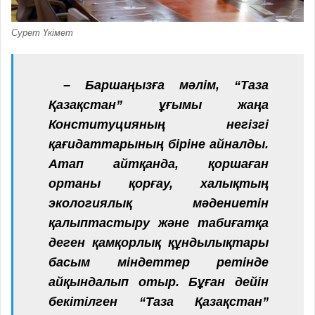
Сурет Үкімет
– Баршаңызға мәлім, “Таза
Қазақстан” ұғымы жаңа
Конституцияның негізгі
қағидаттарының біріне айналды.
Атап айтқанда, қоршаған
ортаны қорғау, халықтың
экологиялық мәдениетін
қалыптастыру және табиғатқа
деген қамқорлық құндылықтары
басым міндеттер ретінде
айқындалып отыр. Бұған дейін
бекітілген “Таза Қазақстан”