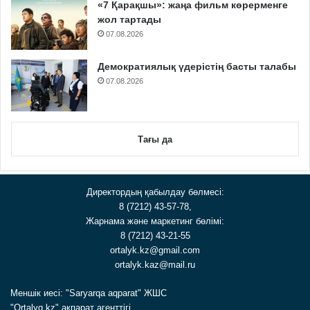
«7 Қарақшы»: жаңа фильм көрерменге
жол тартады
07.08.2026
Демократиялық үдерістің басты талабы
07.08.2026
Тағы да
Директордың қабылдау бөлмесі:
8 (7212) 43-57-78,
Жарнама және маркетинг бөлімі:
8 (7212) 43-21-55
ortalyk.kz@gmail.com
ortalyk.kaz@mail.ru
Меншік иесі: "Saryarqa aqparat" ЖШС
"Ortalyq.kz" ақпарат агенттігі