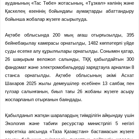
ауданының «Тас Төбе» жотасының, «Тұзкөл» көлінің және
Қаскелең өзенінің бойындағы аумақтарды абаттандыру
бойынша жобалар жүзеге асырылуда.
Ақтөбе облысында 200 мың ағаш отырғызылды, 395
бейнебақылау камерасы орнатылды, 1482 көппәтерлі үйде
суды есепке алу құрылғылары орнатылды. Сонымен қатар,
26 шақырым веложол салынды, ТҚҚ қабылдайтын 300
фандомат және электромобильдерді зарядтауға арналған 8
станса орнатылды. Ақтөбе облысының әкімі Асхат
Шахаров 2025 жылы демеушілер есебінен 13 саябақ пен
гүлзар салынғанын, биыл тағы 26 жобаны жүзеге асыру
жоспарланып отырғанын баяндады.
Қабылданып жатқан шаралардың тиімділігін айқындау үшін
Экология және табиғи ресурстар министрлігі 5 негізгі
көрсеткіш аясында «Таза Қазақстан» бастамасын жүзеге