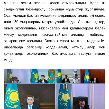
млн-нан астам жасыл желек отырғызылды. Қаланың
сәндік-гүлді безендірілуі бойынша жұмыстар жүргізілуде.
Осы жылдан бастап гүлмен көгалдандыру алаңы екі есеге,
яғни 450 мың шаршы метрге ұлғайтылды. Сонымен қатар,
биыл экологиялық тәжірибелер мен қалдықтарды бөлек
жинау мәдениетін насихаттайтын алғашқы мобильді
экотрак іске қосылды. Экотрак спорттық және мәдени іс-
шараларда белсенді қолданылып, қатысушылар мен
қонақтарды экологиялық бастамаларға тартуға ықпал
етеді.