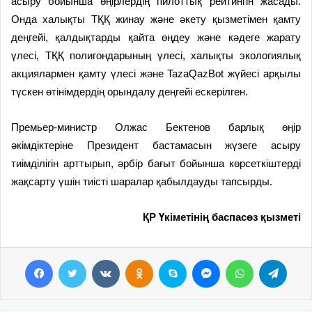
асыру бойынша өңірлердің пилоттық рейтингін жасады.
Онда халықты ТҚҚ жинау және әкету қызметімен қамту
деңгейі, қалдықтарды қайта өңдеу және кәдеге жарату
үлесі, ТҚҚ полигондарының үлесі, халықты экологиялық
акциялармен қамту үлесі және TazaQazBot жүйесі арқылы
түскен өтінімдердің орындалу деңгейі ескерілген.
Премьер-министр Олжас Бектенов барлық өңір
әкімдіктеріне Президент бастамасын жүзеге асыру
тиімділігін арттырып, әрбір бағыт бойынша көрсеткіштерді
жақсарту үшін тиісті шаралар қабылдауды тапсырды.
ҚР Үкіметінің баспасөз қызметі
Facebook
Twitter
VKontakte
Odnoklassniki
Skype
Messenger
WhatsApp
Telegram