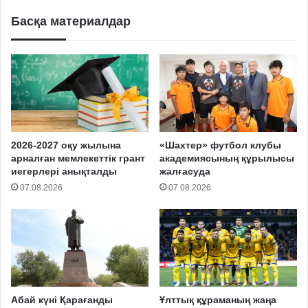
Басқа материалдар
2026-2027 оқу жылына
«Шахтер» футбол клубы
арналған мемлекеттік грант
академиясының құрылысы
иегерлері анықталды
жалғасуда
07.08.2026
07.08.2026
Абай күні Қарағанды
Ұлттық құраманың жаңа