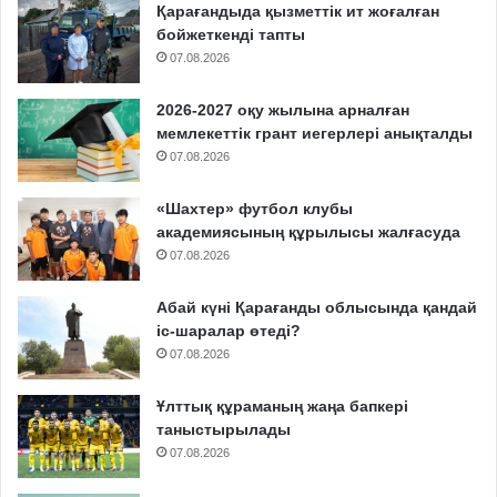
Қарағандыда қызметтік ит жоғалған
бойжеткенді тапты
07.08.2026
2026-2027 оқу жылына арналған
мемлекеттік грант иегерлері анықталды
07.08.2026
«Шахтер» футбол клубы
академиясының құрылысы жалғасуда
07.08.2026
Абай күні Қарағанды облысында қандай
іс-шаралар өтеді?
07.08.2026
Ұлттық құраманың жаңа бапкері
таныстырылады
07.08.2026