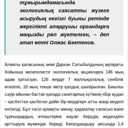
тұжырымдамасында
экологиялық саясатты жүзеге
асырудың негізгі буыны ретінде
жергілікті атқарушы органдарға
маңызды рөл жүктелген, –
деп
атап өтті Олжас Бектенов.
Алматы қаласының әкімі Дархан Сатыбалдының ақпараты
бойынша мегаполисте экологиялық акцияларға 146 мың
адам қатысқан. 126 жерде 7 жалпықалалық сенбілік
өткізіліп, 18 мың текше метр қалдық шығарылған. Биылғы
сәуір айынан бастап қалада санитарлық күтімнің «Бір аудан
– қасбеттен қасбетке дейін бір мердігер» атты жаңа моделі
енгізілді. Бұл тәсіл аумақты жинау, қадағалау сапасын және
тұрғындардың өтініштеріне жауап берудің жеделдігін
арттыруға мүмкіндік береді. Көгалдандыру аясында 1,4