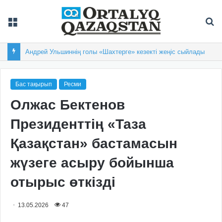
Мәзір
Із
Андрей Ульшиннің голы «Шахтерге» кезекті жеңіс сыйлады
Бас тақырып
Ресми
Олжас Бектенов
Президенттің «Таза
Қазақстан» бастамасын
жүзеге асыру бойынша
отырыс өткізді
13.05.2026
47