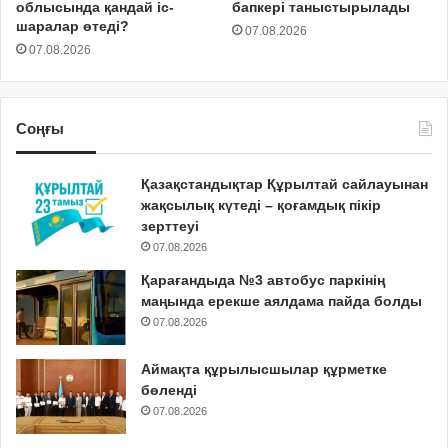
облысында қандай іс-
бапкері таныстырылады
шаралар өтеді?
07.08.2026
07.08.2026
Соңғы
Қазақстандықтар Құрылтай сайлауынан
жақсылық күтеді – қоғамдық пікір
зерттеуі
07.08.2026
Қарағандыда №3 автобус паркінің
маңында ерекше аялдама пайда болды
07.08.2026
Аймақта құрылысшылар құрметке
бөленді
07.08.2026