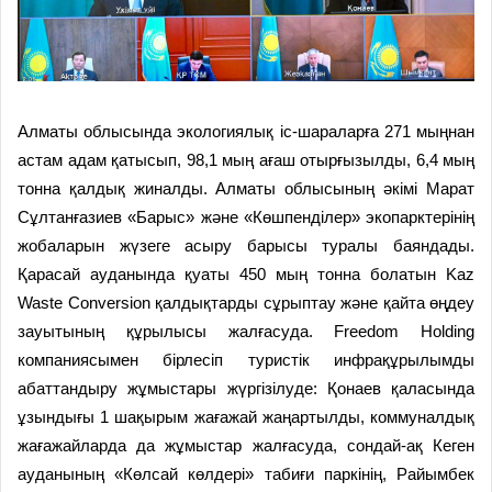
Алматы облысында экологиялық іс-шараларға 271 мыңнан
астам адам қатысып, 98,1 мың ағаш отырғызылды, 6,4 мың
тонна қалдық жиналды. Алматы облысының әкімі Марат
Сұлтанғазиев «Барыс» және «Көшпенділер» экопарктерінің
жобаларын жүзеге асыру барысы туралы баяндады.
Қарасай ауданында қуаты 450 мың тонна болатын Kaz
Waste Conversion қалдықтарды сұрыптау және қайта өңдеу
зауытының құрылысы жалғасуда. Freedom Holding
компаниясымен бірлесіп туристік инфрақұрылымды
абаттандыру жұмыстары жүргізілуде: Қонаев қаласында
ұзындығы 1 шақырым жағажай жаңартылды, коммуналдық
жағажайларда да жұмыстар жалғасуда, сондай-ақ Кеген
ауданының «Көлсай көлдері» табиғи паркінің, Райымбек