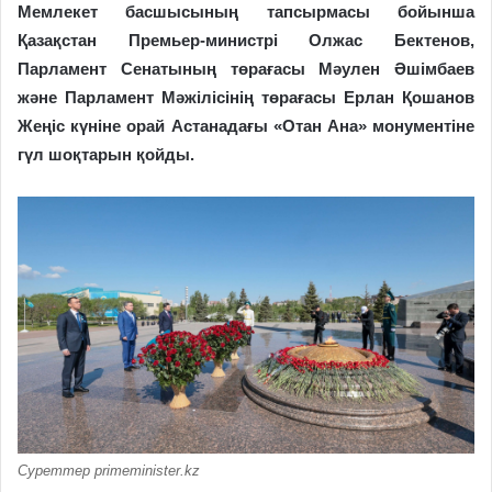
Мемлекет басшысының тапсырмасы бойынша
Қазақстан Премьер-министрі Олжас Бектенов,
Парламент Сенатының төрағасы Мәулен Әшімбаев
және Парламент Мәжілісінің төрағасы Ерлан Қошанов
Жеңіс күніне орай Астанадағы «Отан Ана» монументіне
гүл шоқтарын қойды.
Суреттер primeminister.kz