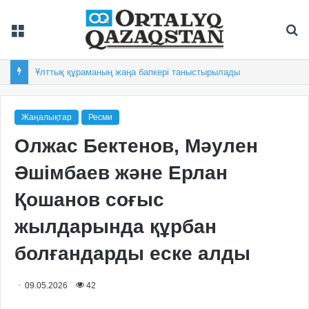
Мәзір
Із
Ұлттық құраманың жаңа бапкері таныстырылады
Жаңалықтар
Ресми
Олжас Бектенов, Мәулен
Әшімбаев және Ерлан
Қошанов соғыс
жылдарында құрбан
болғандарды еске алды
09.05.2026
42