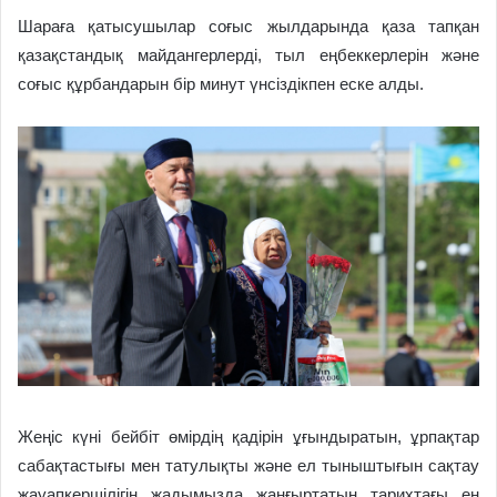
Шараға қатысушылар соғыс жылдарында қаза тапқан
қазақстандық майдангерлерді, тыл еңбеккерлерін және
соғыс құрбандарын бір минут үнсіздікпен еске алды.
Жеңіс күні бейбіт өмірдің қадірін ұғындыратын, ұрпақтар
сабақтастығы мен татулықты және ел тыныштығын сақтау
жауапкершілігін жадымызда жаңғыртатын тарихтағы ең