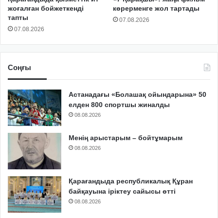
жоғалған бойжеткенді
көрерменге жол тартады
тапты
07.08.2026
07.08.2026
Соңғы
Астанадағы «Болашақ ойындарына» 50
елден 800 спортшы жиналды
08.08.2026
Менің арыстарым – бойтұмарым
08.08.2026
Қарағандыда республикалық Құран
байқауына іріктеу сайысы өтті
08.08.2026