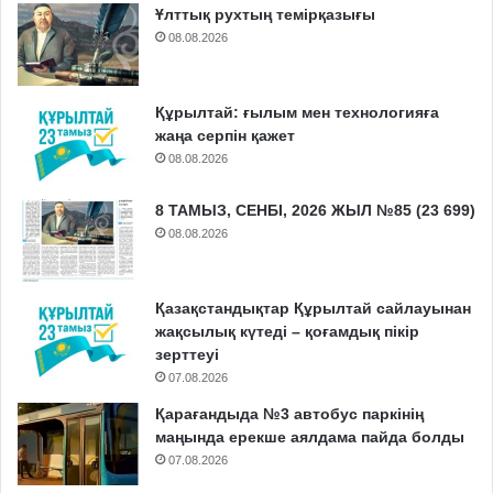
Ұлттық рухтың темірқазығы
08.08.2026
Құрылтай: ғылым мен технологияға
жаңа серпін қажет
08.08.2026
8 ТАМЫЗ, СЕНБІ, 2026 ЖЫЛ №85 (23 699)
08.08.2026
Қазақстандықтар Құрылтай сайлауынан
жақсылық күтеді – қоғамдық пікір
зерттеуі
07.08.2026
Қарағандыда №3 автобус паркінің
маңында ерекше аялдама пайда болды
07.08.2026