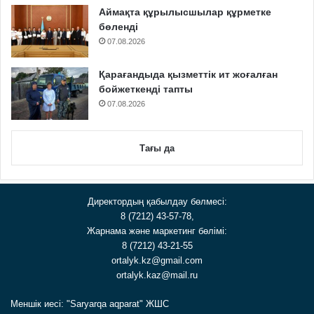
Аймақта құрылысшылар құрметке
бөленді
07.08.2026
Қарағандыда қызметтік ит жоғалған
бойжеткенді тапты
07.08.2026
Тағы да
Директордың қабылдау бөлмесі:
8 (7212) 43-57-78,
Жарнама және маркетинг бөлімі:
8 (7212) 43-21-55
ortalyk.kz@gmail.com
ortalyk.kaz@mail.ru
Меншік иесі: "Saryarqa aqparat" ЖШС