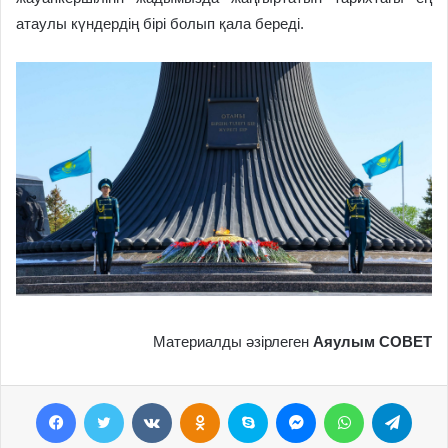
атаулы күндердің бірі болып қала береді.
Материалды әзірлеген
Аяулым СОВЕТ
Facebook
Twitter
VKontakte
Odnoklassniki
Skype
Messenger
WhatsApp
Telegram