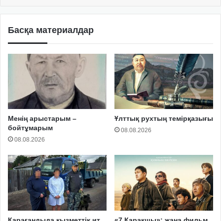
Басқа материалдар
Менің арыстарым –
Ұлттық рухтың темірқазығы
бойтұмарым
08.08.2026
08.08.2026
Қарағандыда қызметтік ит
«7 Қарақшы»: жаңа фильм