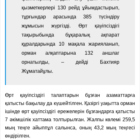
қызметкерлері 130 рейд ұйымдастырып,
тұрғындар арасында 385 түсіндіру
жұмысын жүргіз
ді
. Өрт қауіпсіздігі
тақырыбында бұқаралық ақпарат
құралдарында 10 мақала жарияланып,
орман алқаптарына 132 аншлаг
орнатыл
ды, – дейді Бахтияр
Жұматайұлы
.
Өрт қауіпсіздігі талаптарын бұзған азаматтарға
қатысты бақылау да күшейтілген. Қазіргі уақытта орман
ішінде өрт қауіпсіздігі ережелерін бұзғандарға қатысты
7 әкімшілік хаттама толтырылған. Жалпы көлемі 259,5
мың теңге айыппұл салынса, оның 43,2 мың теңгесі
өндірілген.