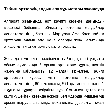
Табиғи өрттердің алдын алу жұмыстары жалғасуда
Аппарат жиынында өрт қауіп
ті
кезең
ге
дайындық
мәселесі бойынша облыстық төтенше жағдайлар
департаментінің бастығы Марғұлан Аманбаев табиғи
өрттердің алдын алу және оларды жою бағытында
атқарылып жатқан жұмыстарға тоқталды.
Жиында келтірілген мәліметке сәйкес, қазіргі уақытта
облыс аумағында 3 орман өрті және құрғақ шөптің
жануына байланысты 12 жағдай тіркелген. Табиғи
өрттермен күресу үшін төтенше жағдайлар
департаментінің 60 техникасы, 571 қызметкері және 1
тікұшағы тұрақты әзірлікте тұр. Сонымен қатар өрт
қаупі күшейген кезеңде әскери бөлімдердің күшімен үш
орман шаруашылығында механикаландырылған күзет