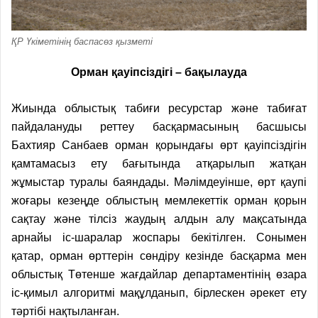
ҚР Үкіметінің баспасөз қызметі
О
рман қауіпсіздігі
–
бақылауда
Жиында облыстық табиғи ресурстар және табиғат
пайдалануды реттеу басқармасының басшысы
Бахтияр Санбаев орман қорындағы өрт қауіпсіздігін
қамтамасыз ету бағытында атқарылып жатқан
жұмыстар туралы баяндады.
Мәлімдеуінше, өрт қаупі
жоғары кезеңде облыстың мемлекеттік орман қорын
сақтау және тілсіз жаудың алдын алу мақсатында
арнайы іс-шаралар жоспары бекітілген.
Сонымен
қатар
,
орман өрттерін сөндіру кезінде басқарма мен
облыстық Төтенше жағдайлар департаментінің өзара
іс-қимыл алгоритмі мақұлданып, бірлескен әрекет ету
тәртібі нақтыланған.