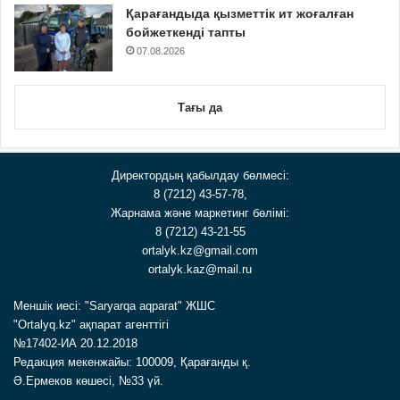
Қарағандыда қызметтік ит жоғалған
бойжеткенді тапты
07.08.2026
Тағы да
Директордың қабылдау бөлмесі:
8 (7212) 43-57-78,
Жарнама және маркетинг бөлімі:
8 (7212) 43-21-55
ortalyk.kz@gmail.com
ortalyk.kaz@mail.ru
Меншік иесі: "Saryarqa aqparat" ЖШС
"Ortalyq.kz" ақпарат агенттігі
№17402-ИА 20.12.2018
Редакция мекенжайы: 100009, Қарағанды қ.
Ә.Ермеков көшесі, №33 үй.