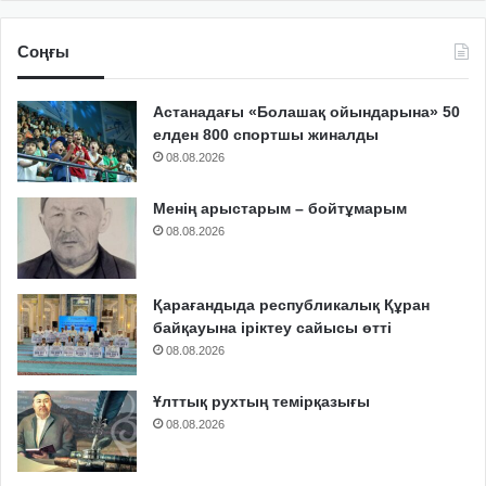
Соңғы
Астанадағы «Болашақ ойындарына» 50
елден 800 спортшы жиналды
08.08.2026
Менің арыстарым – бойтұмарым
08.08.2026
Қарағандыда республикалық Құран
байқауына іріктеу сайысы өтті
08.08.2026
Ұлттық рухтың темірқазығы
08.08.2026