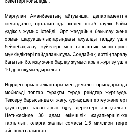
бекеттері қойыла
д
ы.
Марғұлан Аманбаевтың айтуынша, департаменттің
к
омандалық орталығында жедел штаб тәулік бойы
үздіксіз жұмыс істейді. Өрт жағдайын бақылау және
орман шаруашылықтарындағы ахуалды талдау үшін
бейнебақылау жүйелері мен ғарыштық мониторинг
мүмкіндіктері пайдаланылуда. Сондай-ақ
,
өрттің таралу
бағытын болжау және барлау жұмыстарын жүргізу үшін
10 дрон жұмылдырылған.
Өңірдегі орман алқаптары мен демалыс орындарында
мобильді топтар тұрақты түрде рейдтер жүргізуде.
Тексеру барысында от жағу, құрғақ шөп өртеу және өрт
қауіпсіздігі талаптарын бұзу деректері анықталған.
Нәтижесінде 30 адам әкімшілік жауапкершілікке
тартылып, оларға жалпы сомасы 1,6 миллион теңге
айыппұл салынған.