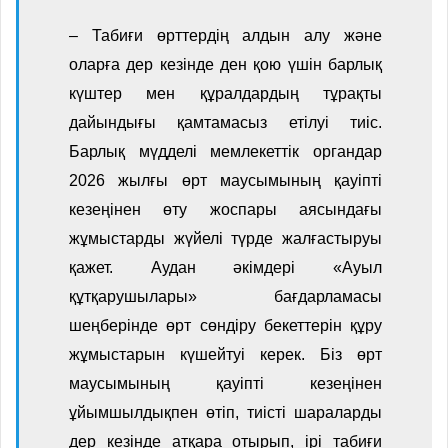
– Табиғи өрттердің алдын алу және
оларға дер кезінде ден қою үшін барлық
күштер мен құралдардың тұрақты
дайындығы қамтамасыз етілуі тиіс
.
Барлық мүдделі мемлекеттік органдар
2026 жылғы өрт маусымының қауіпті
кезеңінен өту жоспары аясындағы
жұмыстарды жүйелі түрде жалғастыруы
қажет.
Аудан әкімдері «Ауыл
құтқарушылары» бағдарламасы
шеңберінде өрт сөндіру бекеттерін құру
жұмыстарын күшейтуі керек. Біз өрт
маусымының қауіпті кезеңінен
ұйымшылдықпен өтіп, тиісті шараларды
дер кезінде
атқара отырып, ірі табиғи