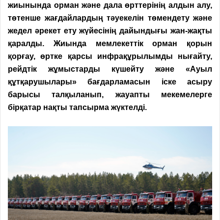
жиынында орман және дала өрттерінің алдын алу,
төтенше жағдайлардың тәуекелін төмендету және
жедел әрекет ету жүйесінің дайындығы жан-жақты
қаралды. Жиында мемлекеттік орман қорын
қорғау, өртке қарсы инфрақұрылымды нығайту,
рейдтік жұмыстарды күшейту және «Ауыл
құтқарушылары» бағдарламасын іске асыру
барысы талқыланып, жауапты мекемелерге
бірқатар нақты тапсырма жүктелді.