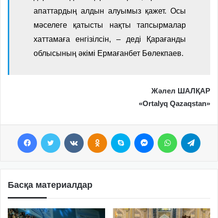
апаттардың алдын алуымыз қажет. Осы
мәселеге қатысты нақты тапсырмалар
хаттамаға енгізілсін, – деді Қарағанды
облысының әкімі Ермағанбет Бөлекпаев.
Жәлел ШАЛҚАР
«Ortalyq Qazaqstan»
Facebook
Twitter
VKontakte
Odnoklassniki
Skype
Messenger
WhatsApp
Telegram
Басқа материалдар