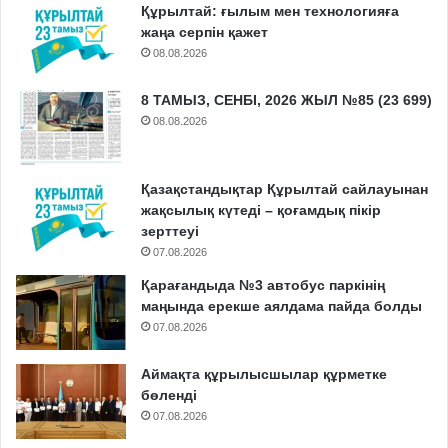
Құрылтай: ғылым мен технологияға
жаңа серпін қажет
08.08.2026
8 ТАМЫЗ, СЕНБІ, 2026 ЖЫЛ №85 (23 699)
08.08.2026
Қазақстандықтар Құрылтай сайлауынан
жақсылық күтеді – қоғамдық пікір
зерттеуі
07.08.2026
Қарағандыда №3 автобус паркінің
маңында ерекше аялдама пайда болды
07.08.2026
Аймақта құрылысшылар құрметке
бөленді
07.08.2026