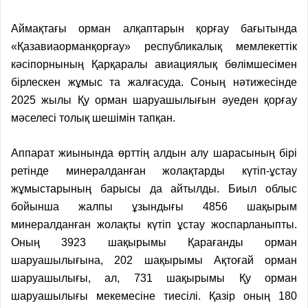
Аймақтағы
орман алқаптарын қорғау бағытында
«Қазавиаорманқорғау» республикалық мемлекеттік
кәсіпорнының Қарқаралы авиациялық бөлімшесімен
бірлескен жұмыс та жалғасуда. Соның нәтижесінде
2025 жылы Қу орман шаруашылығын әуеден қорғау
мәселесі толық шешімін тапқан.
Аппарат жиынында өрттің алдын алу шара
с
ының бірі
ретінде минералданған жолақтарды күтіп-ұстау
жұмыстарының барысы да айтылды. Биыл облыс
бойынша жалпы ұзындығы 4856 шақырым
минералданған жолақты күтіп ұстау жоспарлан
ыпты
.
Оның 3923 шақырымы Қарағанды орман
шаруашылығ
ына
, 202 шақырымы Ақтоғай орман
шаруашылығы, ал
,
731 шақырымы Қу орман
шаруашылығы
мекемесіне
тиесілі. Қазір оның 180