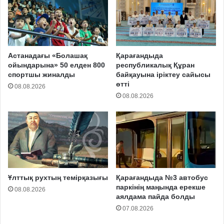
Астанадағы «Болашақ
Қарағандыда
ойындарына» 50 елден 800
республикалық Құран
спортшы жиналды
байқауына іріктеу сайысы
өтті
08.08.2026
08.08.2026
Ұлттық рухтың темірқазығы
Қарағандыда №3 автобус
паркінің маңында ерекше
08.08.2026
аялдама пайда болды
07.08.2026