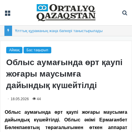
Мәзір
Із
Ұлттық құраманың жаңа бапкері таныстырылады
Аймақ
Бас тақырып
Облыс аумағында өрт қаупі
жоғары маусымға
дайындық күшейтілді
18.05.2026
44
Облыс аумағында өрт қаупі жоғары маусымға
дайындық күшейтілді.
Облыс әкімі Ермағанбет
Бөлекпаевтың төрағалығымен өткен аппарат