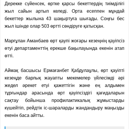
Дерекке сүйенсек
, өртке қарсы
бекеттердің
тиімділігі
жыл сайын артып келеді. Орта есеппен мұндай
бекеттер жылына 43 шақыртуға шығады. Соңғы бес
жыл ішінде олар 503 өртті сөндіруге қатысқан.
Марғұлан Аманбаев өрт қаупі жоғары кезеңнің қауіпсіз
өтуі департаменттің ерекше бақылауында екенін атап
өтті.
Аймақ басшысы Ермағанбет Қабдулаұлы, ө
рт қауіпті
кезеңде барлық жауапты мекемелер үйлесімді әрі
жедел әрекет етуі қажет
тігін және е
ң алдымен
тұрғындар арасында өрт қауіпсіздігі қағидаларын
сақтау бойынша профилактикалық жұмыстарды
күшейтіп, рейдтік іс-шараларды жандандыру маңызды
екенін баса айтты
.