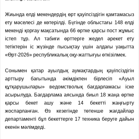
Жиында елді мекендердің өрт қауіпсіздігін қамтамасыз
ету мәселесі де көтерілді. Бүгінде облыстағы 148 елді
мекенді қорғау мақсатында 66 өртке қарсы пост жұмыс
істеп тұр. Ал табиғи өрттерге жедел әрекет ету
тетіктерін іс жүзінде пысықтау үшін алдағы уақытта
«Өрт-2026» республикалық оқу-жаттығуы өткізілмек.
Сонымен қатар ауылдық аумақтардың қауіпсіздігін
арттыру бағытында әкімдікпен бірлесіп «А
уыл
құтқарушылары
» ведомстволық бағдарламасы іске
асырылуда. Бағдарлама аясында биыл 18 жаңа өртке
қарсы
бекет
ашу және 14
бекетті
жаңғырту
жоспарланған. Өз кезегінде төтенше жағдайлар
департаменті бұл бекеттерге 17 техника беруге дайын
екенін мәлімдеді.