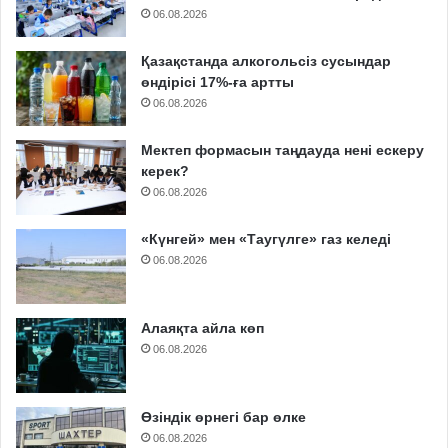
06.08.2026
Қазақстанда алкогольсіз сусындар
өндірісі 17%-ға артты
06.08.2026
Мектеп формасын таңдауда нені ескеру
керек?
06.08.2026
«Күнгей» мен «Таугүлге» газ келеді
06.08.2026
Алаяқта айла көп
06.08.2026
Өзіндік өрнегі бар өлке
06.08.2026