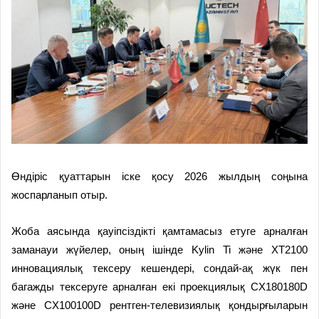
Өндіріс қуаттарын іске қосу 2026 жылдың соңына
жоспарланып отыр.
Жоба аясында қауіпсіздікті қамтамасыз етуге арналған
заманауи жүйелер, оның ішінде Kylin Ti және XT2100
инновациялық тексеру кешендері, сондай-ақ жүк пен
багажды тексеруге арналған екі проекциялық CX180180D
және CX100100D рентген-телевизиялық қондырғыларын