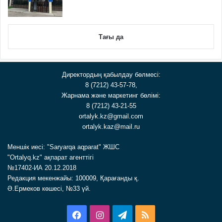
Тағы да
Директордың қабылдау бөлмесі:
8 (7212) 43-57-78,
Жарнама және маркетинг бөлімі:
8 (7212) 43-21-55
ortalyk.kz@gmail.com
ortalyk.kaz@mail.ru
Меншік иесі: "Saryarqa aqparat" ЖШС
"Ortalyq.kz" ақпарат агенттігі
№17402-ИА 20.12.2018
Редакция мекенжайы: 100009, Қарағанды қ.
Ә.Ермеков көшесі, №33 үй.
Facebook
Instagram
Telegram
RSS