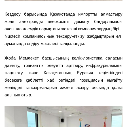
Кездесу барысында Қазақстанда импортты алмастыру
және электронды өнеркәсіпті дамыту бағдарламасы
аясында әлемдік нарықтағы жетекші компаниялардың бірі
–
Nuctech компаниясының тексеру-өткізу жабдықтарын ел
аумағында өндіру мәселесі талқыланды.
Жоба Мемлекет басшысының көлік-логистика саласын
дамыту, транзиттік әлеуетті арттыру, инфрақұрылымды
жаңғырту және Қазақстанның Еуразия кеңістігіндегі
бәсекеге қабілетті хаб ретіндегі позициясын нығайту
жөніндегі тапсырмаларын жүзеге асыру аясында қолға
алынып отыр.