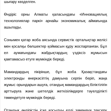
шығару көзделген.
Өндіріс орны Алматы қаласындағы «Инновациялық
технологиялар паркі» арнайы экономикалық аймағында
ашылады.
Сонымен қатар жоба аясында сервистік орталықтар желісі
мен қосалқы бөлшектер қоймасын құру жоспарланған. Бұл
ел аумағындағы жабдықтардың үздіксіз жұмысын
қамтамасыз етуге мүмкіндік береді.
Мамандардың пікірінше, бұл жоба Қазақстандағы
электронды өнеркәсіптің дамуына серпін беріп, жаңа
жұмыс орындарын ашуға, отандық мамандардың біліктілігін
арттыруға және шетелдік жеткізілімдерге тәуелділікті
төмендетуге мүмкіндік береді.
Отандық өндірістің іске қосылуы елді заманауи тексеру