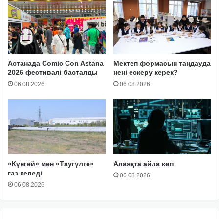
Астанада Comic Con Astana
Мектеп формасын таңдауда
2026 фестивалі басталды
нені ескеру керек?
06.08.2026
06.08.2026
«Күнгей» мен «Таугүлге»
Алаяқта айла көп
газ келеді
06.08.2026
06.08.2026