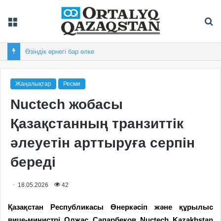
Мәзір
Із
Өзіндік өрнегі бар өлке
Жаңалықтар
Ресми
Nuctech жобасы
Қазақстанның транзиттік
әлеуетін арттыруға серпін
береді
18.05.2026
42
Қазақстан Республикасы Өнеркәсіп және құрылыс
вице-министрі Олжас Сапарбеков Nuctech Kazakhstan