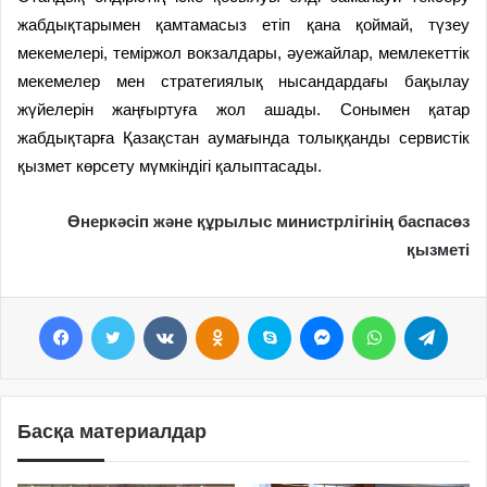
жабдықтарымен қамтамасыз етіп қана қоймай, түзеу
мекемелері, теміржол вокзалдары, әуежайлар, мемлекеттік
мекемелер мен стратегиялық нысандардағы бақылау
жүйелерін жаңғыртуға жол ашады. Сонымен қатар
жабдықтарға Қазақстан аумағында толыққанды сервистік
қызмет көрсету мүмкіндігі қалыптасады.
Өнеркәсіп және құрылыс министрлігінің баспасөз
қызметі
Facebook
Twitter
VKontakte
Odnoklassniki
Skype
Messenger
WhatsApp
Telegram
Басқа материалдар