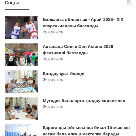
Соңғы
Балқашта облыстық «Арай-2026» XIX
спартакиадасы басталды
06.08.2026
Астанада Comic Con Astana 2026
фестивалі басталды
06.08.2026
Қолдау қуат береді
06.08.2026
Мүгедек балаларға қолдау көрсетіледі
06.08.2026
Қарағанды облысында биыл 15 мыңнан
астам бала алғаш мектепке барады