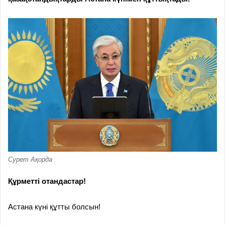
Сурет Ақорда
Құрметті отандастар!
Астана күні құтты болсын!