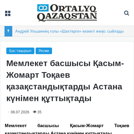
Мәзір
Із
Андрей Ульшиннің голы «Шахтерге» кезекті жеңіс сыйлады
Бас тақырып
Ресми
Мемлекет басшысы Қасым-
Жомарт Тоқаев
қазақстандықтарды Астана
күнімен құттықтады
06.07.2026
35
Мемлекет басшысы Қасым-Жомарт Тоқаев
қазақстандықтарды Астана күнімен құттықтады.