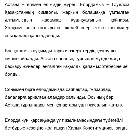
Астана – егемен еліміздің жүрегі. Елордамыз – Тәуелсіз
Қазақстанның символы, жарқын болашаққа ұмтылған
ұлтымыздың жасампаз күш-қуатының қайнары.
Халқымыздың тағдырына тікелей әсер ететін шешімдер
осы қалада қабылданады.
Бас қаламыз ауқымды тарихи өзгерістердің қозғаушы
күшіне айналды. Астана сапалық тұрғыдан мүлде жаңа
басқару жүйелері енгізілген «ақылды қала» мәртебесіне ие
болды.
Сонымен бірге елордамызда саябақтар, гүлзарлар,
балаларға арналған алаңдар салынды. Осының бәрі
Астана тұрғындары мен қонақтары үшін жасалып жатыр.
Елорда күні қарсаңында ұлт жылнамасындағы түбегейлі
бетбұрыс кезеңіне жол ашқан Халық Конституциясы заңды