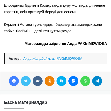
Елордамыз Әділетті Қазақстанды құру жолында үлгі-өнеге
көрсетіп, өсіп-өркендей береді деп сенемін.
Құрметті Астана тұрғындары, баршаңызға амандық және
табыс тілеймін! – делінген құттықтауда.
Материалды әзірлеген Аида РАХЫМҚҰЛОВА
Автор:
Аида Жаңабайқызы РАХЫМҚҰЛОВА
Facebook
Twitter
VKontakte
Odnoklassniki
Skype
Messenger
WhatsApp
Telegram
Басқа материалдар