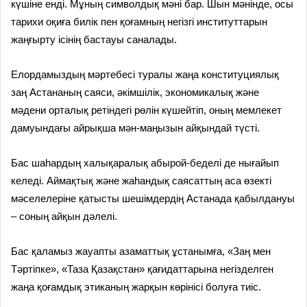
күшіне енді. Мұның символдық мәні бар. Шын мәнінде, осы
тарихи оқиға билік пен қоғамның негізгі институттарын
жаңғырту ісінің бастауы саналады.
Елордамыздың мәртебесі туралы жаңа конституциялық
заң Астананың саяси, әкімшілік, экономикалық және
мәдени орталық ретіндегі рөлін күшейтіп, оның мемлекет
дамуындағы айрықша мән-маңызын айқындай түсті.
Бас шаһардың халықаралық абырой-беделі де нығайып
келеді. Аймақтық және жаһандық саясаттың аса өзекті
мәселелеріне қатысты шешімдердің Астанада қабылдануы
– соның айқын дәлелі.
Бас қаламыз жауапты азаматтық ұстанымға, «Заң мен
Тәртіпке», «Таза Қазақстан» қағидаттарына негізделген
жаңа қоғамдық этиканың жарқын көрінісі болуға тиіс.