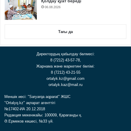
Қолдау қуат береді
06.08.2026
Тағы да
Директордың қабылдау бөлмесі:
8 (7212) 43-57-78,
Жарнама және маркетинг бөлімі:
8 (7212) 43-21-55
ortalyk.kz@gmail.com
ortalyk.kaz@mail.ru
Меншік иесі: "Saryarqa aqparat" ЖШС
"Ortalyq.kz" ақпарат агенттігі
№17402-ИА 20.12.2018
Редакция мекенжайы: 100009, Қарағанды қ.
Ә.Ермеков көшесі, №33 үй.