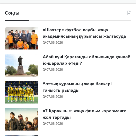
Соңғы
«Шахтер» футбол клубы жаңа
академиясының құрылысы жалғасуда
07.08.2026
Абай күні Қарағанды облысында қандай
іс-шаралар өтеді?
07.08.2026
Ұлттық құраманың жаңа бапкері
таныстырылады
07.08.2026
«7 Қарақшы»: жаңа фильм көрерменге
жол тартады
07.08.2026