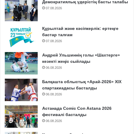
Демократиялық үдерістің басты талабы
07.08.2026
Құрылтай және кәсіпкерлік: ертеңге
бастар талғам
07.08.2026
Андрей Ульшиннің голы «Шахтерге»
кезекті жеңіс сыйлады
06.08.2026
Балқашта облыстық «Арай-2026» XIX
спартакиадасы басталды
06.08.2026
Астанада Comic Con Astana 2026
фестивалі басталды
06.08.2026