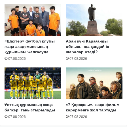
«Шахтер» футбол клубы
Абай күні Қарағанды
жаңа академиясының
облысында қандай іс-
құрылысы жалғасуда
шаралар өтеді?
07.08.2026
07.08.2026
Ұлттық құраманың жаңа
«7 Қарақшы»: жаңа фильм
бапкері таныстырылады
көрерменге жол тартады
07.08.2026
07.08.2026