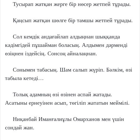
Тусырап жатқан жерге бір нөсер жетпей тұрады.
Қаңсып жатқан шөлге бір тамшы жетпей тұрады.
Сол кемдік андағайлап алдыңнан шыққанда
кәдімгідей пұшайман боласың. Алдымен дәрменді
өзіңнен іздейсің. Сонсоң айналаңнан.
Сонымен табасың. Шам салып жүріп. Бәлкім, өзі
табыла кетеді…
Толық адамның өзі өзінен аспай жатады.
Асатыны ернеуінен асып, төгіліп жататын меймілі.
Ниқанбай Иманғалиұлы Омарханов мен үшін
сондай жан.