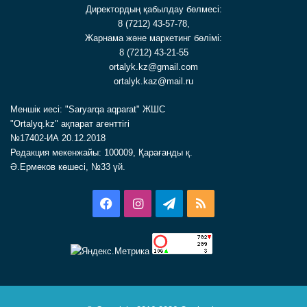
Директордың қабылдау бөлмесі:
8 (7212) 43-57-78,
Жарнама және маркетинг бөлімі:
8 (7212) 43-21-55
ortalyk.kz@gmail.com
ortalyk.kaz@mail.ru
Меншік иесі: "Saryarqa aqparat" ЖШС
"Ortalyq.kz" ақпарат агенттігі
№17402-ИА 20.12.2018
Редакция мекенжайы: 100009, Қарағанды қ.
Ә.Ермеков көшесі, №33 үй.
Facebook
Instagram
Telegram
RSS