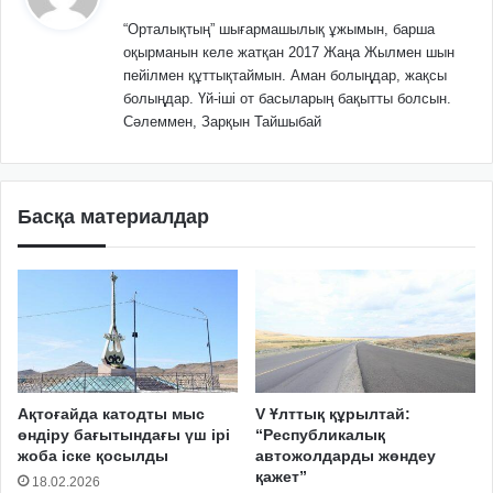
“Орталықтың” шығармашылық ұжымын, барша
оқырманын келе жатқан 2017 Жаңа Жылмен шын
пейілмен құттықтаймын. Аман болыңдар, жақсы
болыңдар. Үй-іші от басыларың бақытты болсын.
Сәлеммен, Зарқын Тайшыбай
Басқа материалдар
Ақтоғайда катодты мыс
V Ұлттық құрылтай:
өндіру бағытындағы үш ірі
“Республикалық
жоба іске қосылды
автожолдарды жөндеу
қажет”
18.02.2026