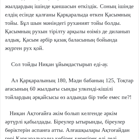
жылдардың ішінде қаншасын өткіздік. Соның ішінде
елдің есінде қалғаны Қарқаралыда өткен Қасымның
тойы. Бұл шын мәніндегі руханият тойы болды.
Қасымның рухын тірілту арқылы өзіміз де диланып
алдық. Қасым әрбір қазақ баласының бойында
жүрген рух қой.
Сол тойды Ниқан ұйымдастырып еді-ау.
Ал Қарқаралының 180, Мәди бабаның 125, Тоқтар
ағасының 60 жылдығы сынды улкенді-кішілі
тойлардың әрқайсысы өз алдында бір төбе емес пе?!
Ниқан Ақтоғайға әкім болып келгенде әркім
әртүрлі қабылдады. Біреулер ытырынды, біреулер
бөріктерін аспанға атты. Алғашқылары Ақтоғайдан
гөрі Қарқаралысына көбірек керегірек еді деді.