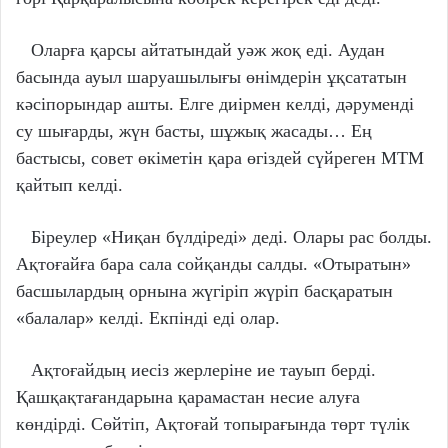
Оларға қарсы айтатындай уәж жоқ еді. Аудан
басында ауыл шаруашылығы өнімдерін ұқсататын
кәсіпорындар ашты. Елге диірмен келді, дәруменді
су шығарды, жүн басты, шұжық жасады… Ең
бастысы, совет өкіметін қара өгіздей сүйреген МТМ
қайтып келді.
Біреулер «Ниқан бүлдіреді» деді. Олары рас болды.
Ақтоғайға бара сала сойқанды салды. «Отыратын»
басшылардың орнына жүгіріп жүріп басқаратын
«балалар» келді. Екпінді еді олар.
Ақтоғайдың иесіз жерлеріне ие тауып берді.
Қашқақтағандарына қарамастан несие алуға
көндірді. Сөйтіп, Ақтоғай топырағында төрт түлік