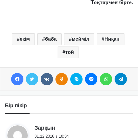
Тоқтармен бірге.
әкім
баба
мейміл
Ниқан
той
Facebook
Twitter
VKontakte
Odnoklassniki
Skype
Messenger
WhatsApp
Telegram
Бір пікір
:
Зарқын
31.12.2016 в 10:34