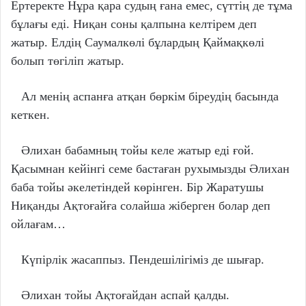
Ертеректе Нұра қара судың ғана емес, сүттің де тұма
бұлағы еді. Ниқан соны қалпына келтірем деп
жатыр. Елдің Саумалкөлі бұлардың Қаймақкөлі
болып төгіліп жатыр.
Ал менің аспанға атқан бөркім біреудің басында
кеткен.
Әлихан бабамның тойы келе жатыр еді ғой.
Қасымнан кейінгі семе бастаған рухымызды Әлихан
баба тойы әкелетіндей көрінген. Бір Жаратушы
Ниқанды Ақтоғайға солайша жіберген болар деп
ойлағам…
Күпірлік жасаппыз. Пендешілігіміз де шығар.
Әлихан тойы Ақтоғайдан аспай қалды.