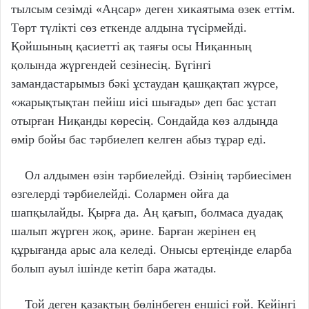
тылсым сезімді «Аңсар» деген хикаятыма өзек еттім.
Төрт түлікті сөз еткенде алдына түсірмейді.
Қойшының қасиетті ақ таяғы осы Ниқанның
қолында жүргендей сезінесің. Бүгінгі
замандастарымыз бәкі ұстаудан қашқақтап жүрсе,
«жарықтықтан пейіш иісі шығады» деп бас ұстап
отырған Ниқанды көресің. Сондайда көз алдыңда
өмір бойы бас тәрбиелеп келген абыз тұрар еді.
Ол алдымен өзін тәрбиелейді. Өзінің тәрбиесімен
өзгелерді тәрбиелейді. Солармен ойға да
шапқылайды. Қырға да. Аң қағып, болмаса дуадақ
шалып жүрген жоқ, әрине. Барған жерінен ең
құрығанда арыс ала келеді. Онысы ертеңінде еларба
болып ауыл ішінде кетіп бара жатады.
Той деген қазақтың бөлінбеген еншісі ғой. Кейінгі