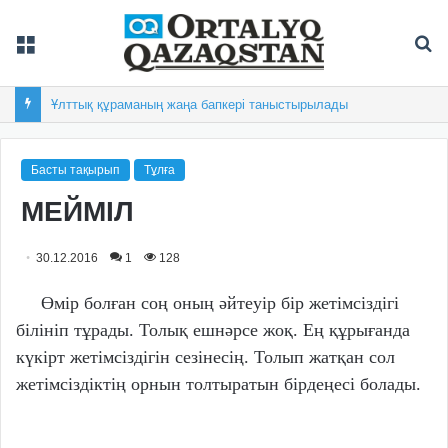
Мәзір
Із
Ұлттық құраманың жаңа бапкері таныстырылады
Басты тақырып
Тұлға
МЕЙМІЛ
30.12.2016
1
128
Өмір болған соң оның әйтеуір бір жетімсіздігі
білініп тұрады. Толық ешнәрсе жоқ. Ең құрығанда
күкірт жетімсіздігін сезінесің. Толып жатқан сол
жетімсіздіктің орнын толтыратын бірдеңесі болады.