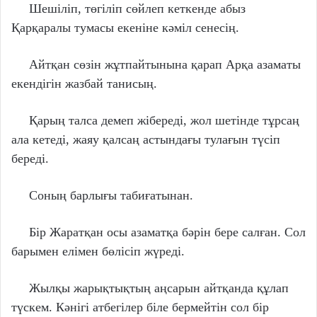
Шешіліп, төгіліп сөйлеп кеткенде абыз
Қарқаралы тумасы екеніне кәміл сенесің.
Айтқан сөзін жұтпайтынына қарап Арқа азаматы
екендігін жазбай танисың.
Қарың талса демеп жібереді, жол шетінде тұрсаң
ала кетеді, жаяу қалсаң астындағы тулағын түсіп
береді.
Соның барлығы табиғатынан.
Бір Жаратқан осы азаматқа бәрін бере салған. Сол
барымен елімен бөлісіп жүреді.
Жылқы жарықтықтың аңсарын айтқанда құлап
түскем. Кәнігі атбегілер біле бермейтін сол бір