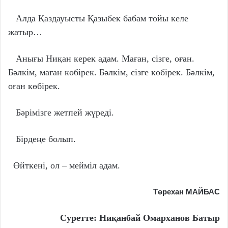
Алда Қаздауысты Қазыбек бабам тойы келе
жатыр…
Анығы Ниқан керек адам. Маған, сізге, оған.
Бәлкім, маған көбірек. Бәлкім, сізге көбірек. Бәлкім,
оған көбірек.
Бәрімізге жетпей жүреді.
Бірдеңе болып.
Өйткені, ол – мейміл адам.
Төрехан МАЙБАС
Суретте: Ниқанбай Омарханов Батыр