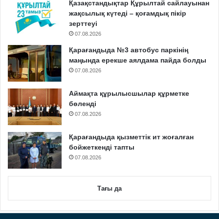
Қазақстандықтар Құрылтай сайлауынан
жақсылық күтеді – қоғамдық пікір
зерттеуі
07.08.2026
Қарағандыда №3 автобус паркінің
маңында ерекше аялдама пайда болды
07.08.2026
Аймақта құрылысшылар құрметке
бөленді
07.08.2026
Қарағандыда қызметтік ит жоғалған
бойжеткенді тапты
07.08.2026
Тағы да