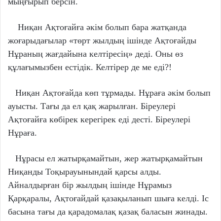
мыңғырып берсін.
Ниқан Ақтоғайға әкім болып бара жатқанда
жоғарыдағылар «төрт жылдың ішінде Ақтоғайды
Нұраның жағдайына келтіресің» деді. Оны өз
құлағымызбен естідік. Келтірер де ме еді?!
Ниқан Ақтоғайда көп тұрмады. Нұраға әкім болып
ауысты. Тағы да ел қақ жарылған. Біреулері
Ақтоғайға көбірек керегірек еді десті. Біреулері
Нұраға.
Нұрасы ел жатырқамайтын, жер жатырқамайтын
Ниқанды Тоқырауынындай қарсы алды.
Айналдырған бір жылдың ішінде Нұрамыз
Қарқаралы, Ақтоғайдай қазақыланып шыға келді. Іс
басына тағы да қарадомалақ қазақ баласын жинады.