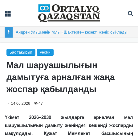
Мәзір
Із
Андрей Ульшиннің голы «Шахтерге» кезекті жеңіс сыйлады
Бас тақырып
Ресми
Мал шаруашылығын
дамытуға арналған жаңа
жоспар қабылданды
14.06.2026
47
Үкімет 2026–2030 жылдарға арналған мал
шаруашылығын дамыту жөніндегі кешенді жоспарды
мақұлдады. Құжат Мемлекет басшысының