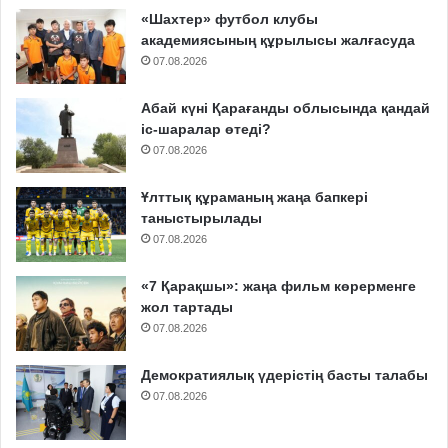
«Шахтер» футбол клубы
академиясының құрылысы жалғасуда
07.08.2026
Абай күні Қарағанды облысында қандай
іс-шаралар өтеді?
07.08.2026
Ұлттық құраманың жаңа бапкері
таныстырылады
07.08.2026
«7 Қарақшы»: жаңа фильм көрерменге
жол тартады
07.08.2026
Демократиялық үдерістің басты талабы
07.08.2026