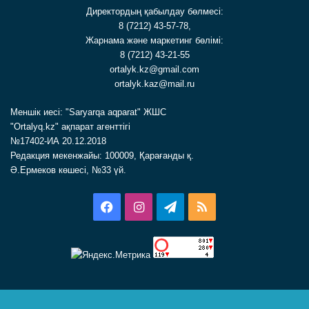
Директордың қабылдау бөлмесі:
8 (7212) 43-57-78,
Жарнама және маркетинг бөлімі:
8 (7212) 43-21-55
ortalyk.kz@gmail.com
ortalyk.kaz@mail.ru
Меншік иесі: "Saryarqa aqparat" ЖШС
"Ortalyq.kz" ақпарат агенттігі
№17402-ИА 20.12.2018
Редакция мекенжайы: 100009, Қарағанды қ.
Ә.Ермеков көшесі, №33 үй.
Facebook
Instagram
Telegram
RSS