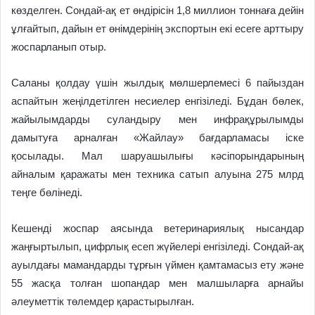
көзделген. Сондай-ақ ет өндірісін 1,8 миллион тоннаға дейін
ұлғайтып, дайын ет өнімдерінің экспортын екі есеге арттыру
жоспарланып отыр.
Саланы қолдау үшін жылдық мөлшерлемесі 6 пайыздан
аспайтын жеңілдетілген несиелер енгізіледі. Бұдан бөлек,
жайылымдарды суландыру мен инфрақұрылымды
дамытуға арналған «Жайлау» бағдарламасы іске
қосылады. Мал шаруашылығы кәсіпорындарының
айналым қаражаты мен техника сатып алуына 275 млрд
теңге бөлінеді.
Кешенді жоспар аясында ветеринариялық нысандар
жаңғыртылып, цифрлық есеп жүйелері енгізіледі. Сондай-ақ
ауылдағы мамандарды тұрғын үймен қамтамасыз ету және
55 жасқа толған шопандар мен малшыларға арнайы
әлеуметтік төлемдер қарастырылған.