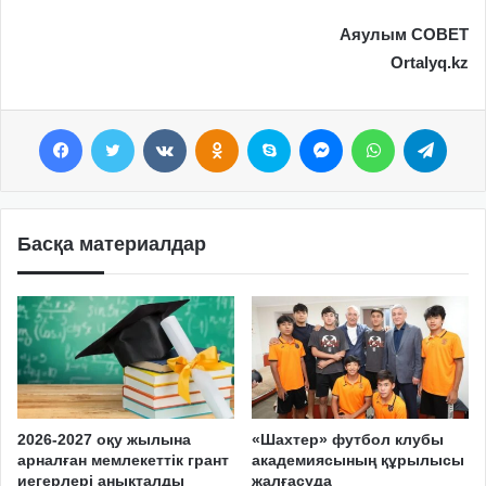
Аяулым СОВЕТ
Ortalyq.kz
Facebook
Twitter
VKontakte
Odnoklassniki
Skype
Messenger
WhatsApp
Telegram
Басқа материалдар
2026-2027 оқу жылына
«Шахтер» футбол клубы
арналған мемлекеттік грант
академиясының құрылысы
иегерлері анықталды
жалғасуда