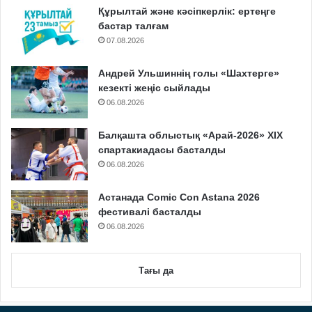
Құрылтай және кәсіпкерлік: ертеңге
бастар талғам
07.08.2026
Андрей Ульшиннің голы «Шахтерге»
кезекті жеңіс сыйлады
06.08.2026
Балқашта облыстық «Арай-2026» XIX
спартакиадасы басталды
06.08.2026
Астанада Comic Con Astana 2026
фестивалі басталды
06.08.2026
Тағы да