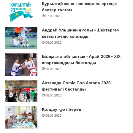
Құрылтай және кәсіпкерлік: ертеңге
бастар талғам
07.08.2026
Андрей Ульшиннің голы «Шахтерге»
кезекті жеңіс сыйлады
06.08.2026
Балқашта облыстық «Арай-2026» XIX
спартакиадасы басталды
06.08.2026
Астанада Comic Con Astana 2026
фестивалі басталды
06.08.2026
Қолдау қуат береді
06.08.2026