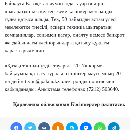
Байқауға Қазақстан аумағында тауар өндіріп
шығаратын кез келген жеке кәсіпкер мен заңды
тұлға қатыса алады. Тек, 50 пайыздан астам үлесі
мемлекетке тиесілі, әскери техника шығаратын
компания­лар, сонымен қатар, оңалту немесе банкрот
жағдайындағы кәсіпорындарға қатысу құқығы
қарастырылмаған.
«Қазақстанның үздік тауары – 2017» көрме-
байқауына қатысу туралы өтініштер маусымның 20-
на дейін t.yun@palata.kz электронды поштасына
қабылданады. Анықтама телефоны: (7212) 503640.
Қарағанды облысының Кәсіпкерлер палатасы.
Facebook
Twitter
VKontakte
Odnoklassniki
Skype
Messenger
WhatsApp
Telegram