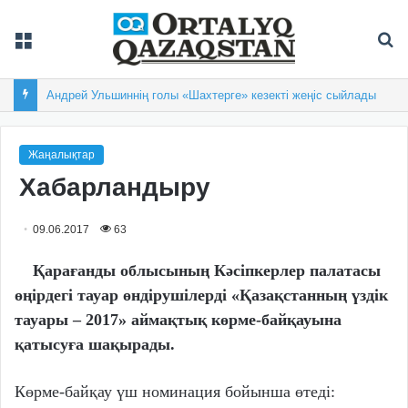
Мәзір
Із
Андрей Ульшиннің голы «Шахтерге» кезекті жеңіс сыйлады
Жаңалықтар
Хабарландыру
09.06.2017
63
Қарағанды облысының Кәсіпкерлер палатасы
өңірдегі тауар өндірушілерді «Қазақстанның үздік
тауары – 2017» аймақтық көрме-байқауына
қатысуға шақырады.
Көрме-байқау үш номинация бойынша өтеді: