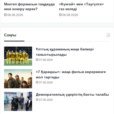
Мектеп формасын таңдауда
«Күнгей» мен «Таугүлге»
нені ескеру керек?
газ келеді
06.08.2026
06.08.2026
Соңғы
Ұлттық құраманың жаңа бапкері
таныстырылады
07.08.2026
«7 Қарақшы»: жаңа фильм көрерменге
жол тартады
07.08.2026
Демократиялық үдерістің басты талабы
07.08.2026