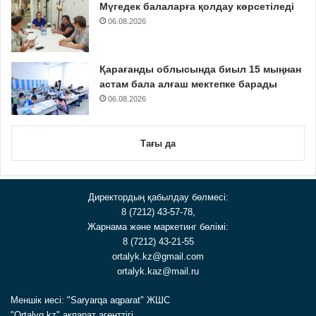
Мүгедек балаларға қолдау көрсетіледі
06.08.2026
Қарағанды облысында биыл 15 мыңнан
астам бала алғаш мектепке барады
06.08.2026
Тағы да
Директордың қабылдау бөлмесі:
8 (7212) 43-57-78,
Жарнама және маркетинг бөлімі:
8 (7212) 43-21-55
ortalyk.kz@gmail.com
ortalyk.kaz@mail.ru
Меншік иесі: "Saryarqa aqparat" ЖШС
"Ortalyq.kz" ақпарат агенттігі