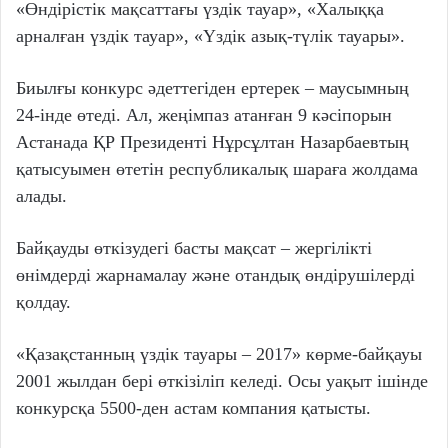
«Өндірістік мақсаттағы үздік тауар», «Халыққа
арналған үздік тауар», «Үздік азық-түлік тауары».
Биылғы конкурс әдеттегіден ертерек – маусымның
24-інде өтеді. Ал, жеңімпаз атанған 9 кәсіпорын
Астанада ҚР Президенті Нұрсұлтан Назарбаевтың
қатысуымен өтетін республикалық шараға жолдама
алады.
Байқауды өткізудегі басты мақсат – жергілікті
өнімдерді жарнамалау және отандық өндірушілерді
қолдау.
«Қазақстанның үздік тауары – 2017» көрме-байқауы
2001 жылдан бері өткізіліп келеді. Осы уақыт ішінде
конкурсқа 5500-ден астам компания қатысты.