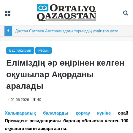
Мәзір
Із
Жастарымыз жарап тұр
Бас тақырып
Ресми
Еліміздің әр өңірінен келген
оқушылар Ақорданы
аралады
01.06.2026
40
Халықаралық балаларды қорғау күніне
орай
Президент резиденциясы барлық облыстан келген 100
оқушыға есігін айқара ашты.