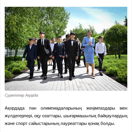
Суреттер Ақорда
Ақордада пән олимпиадаларының жеңімпаздары мен
жүлдегерлері, оқу озаттары, шығармашылық байқаулардың
және спорт сайыстарының лауреаттары қонақ болды.