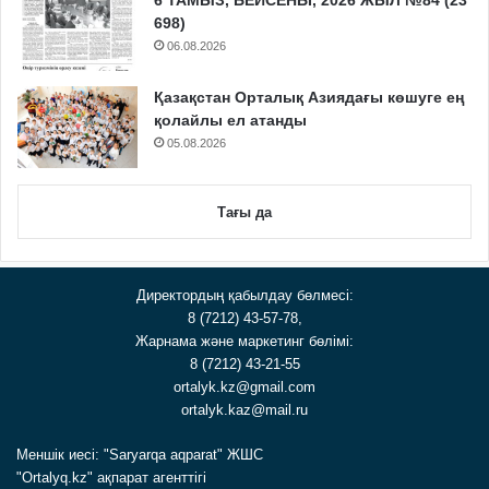
6 ТАМЫЗ, БЕЙСЕНБІ, 2026 ЖЫЛ №84 (23
698)
06.08.2026
Қазақстан Орталық Азиядағы көшуге ең
қолайлы ел атанды
05.08.2026
Тағы да
Директордың қабылдау бөлмесі:
8 (7212) 43-57-78,
Жарнама және маркетинг бөлімі:
8 (7212) 43-21-55
ortalyk.kz@gmail.com
ortalyk.kaz@mail.ru
Меншік иесі: "Saryarqa aqparat" ЖШС
"Ortalyq.kz" ақпарат агенттігі