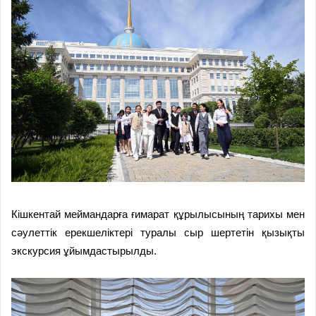
Кішкентай меймандарға ғимарат құрылысының тарихы мен
сәулеттік ерекшеліктері туралы сыр шертетін қызықты
экскурсия ұйымдастырылды.