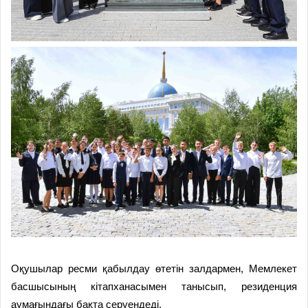
Оқушылар ресми қабылдау өтетін залдармен, Мемлекет
басшысының кітапханасымен танысып, резиденция
аумағындағы бақта серуендеді.