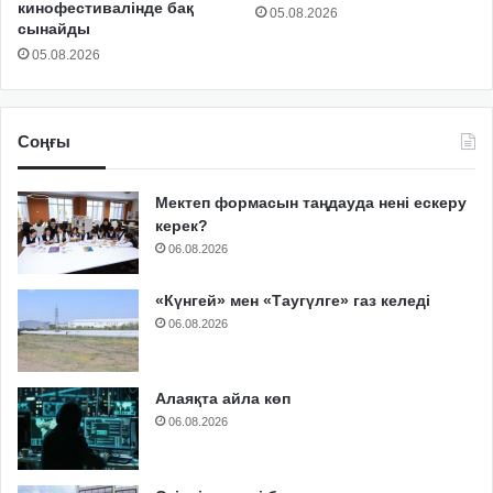
кинофестивалінде бақ
05.08.2026
сынайды
05.08.2026
Соңғы
Мектеп формасын таңдауда нені ескеру
керек?
06.08.2026
«Күнгей» мен «Таугүлге» газ келеді
06.08.2026
Алаяқта айла көп
06.08.2026