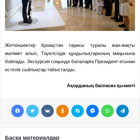
Жеткіншектер Қазақстан тарихы туралы жан-жақты
мәлімет алып, Тәуелсіздік құндылықтарының маңызына
бойлады.
Экскурсия соңында балаларға Президент атынан
естелік сыйлықтар табысталды.
Ақорданың баспасөз қызметі
Facebook
Twitter
VKontakte
Odnoklassniki
Skype
Messenger
WhatsApp
Telegram
Басқа материалдар