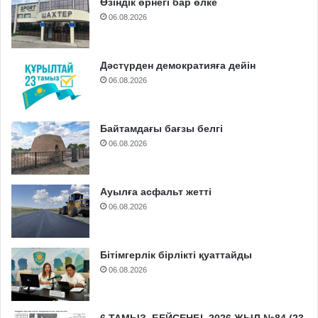
Өзіндік өрнегі бар өлке
06.08.2026
Дәстүрден демократияға дейін
06.08.2026
Байтамдағы бағзы белгі
06.08.2026
Ауылға асфальт жетті
06.08.2026
Бітімгерлік бірлікті қуаттайды
06.08.2026