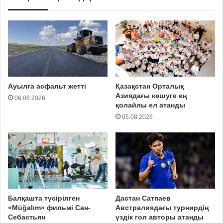
Ауылға асфальт жетті
Қазақстан Орталық
Азиядағы көшуге ең
06.08.2026
қолайлы ел атанды
05.08.2026
Балқашта түсірілген
Дастан Сатпаев
«Mūğalım» фильмі Сан-
Австралиядағы турнирдің
Себастьян
үздік гол авторы атанды