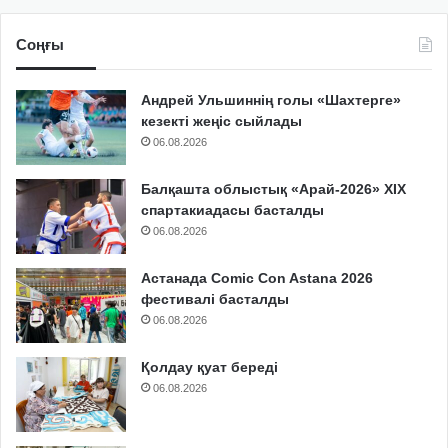
Соңғы
Андрей Ульшиннің голы «Шахтерге»
кезекті жеңіс сыйлады
06.08.2026
Балқашта облыстық «Арай-2026» XIX
спартакиадасы басталды
06.08.2026
Астанада Comic Con Astana 2026
фестивалі басталды
06.08.2026
Қолдау қуат береді
06.08.2026