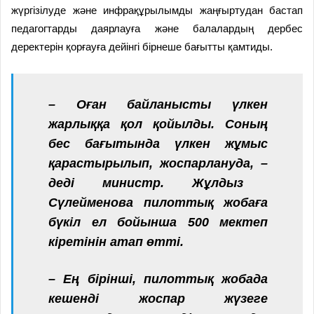
жүргізілуде және инфрақұрылымды жаңғыртудан бастап
педагогтарды даярлауға және балалардың дербес
деректерін қорғауға дейінгі бірнеше бағытты қамтиды.
– Оған байланысты үлкен
жарлыққа қол қойылды. Соның
бес бағытында үлкен жұмыс
қарастырылып, жоспарлануда, –
деді министр. Жұлдыз
Сүлейменова пилоттық жобаға
бүкіл ел бойынша 500 мектеп
кіретінін атап өтті.
– Ең бірінші, пилоттық жобада
кешенді жоспар жүзеге