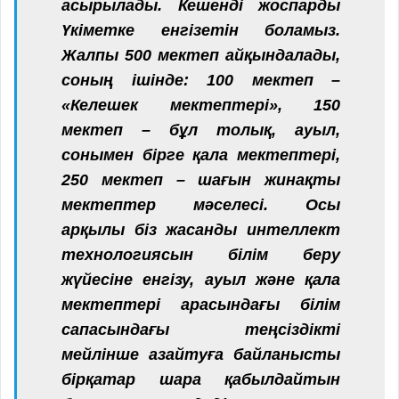
асырылады. Кешенді жоспарды
Үкіметке енгізетін боламыз.
Жалпы 500 мектеп айқындалады,
соның ішінде: 100 мектеп –
«Келешек мектептері», 150
мектеп – бұл толық, ауыл,
сонымен бірге қала мектептері,
250 мектеп – шағын жинақты
мектептер мәселесі. Осы
арқылы біз жасанды интеллект
технологиясын білім беру
жүйесіне енгізу, ауыл және қала
мектептері арасындағы білім
сапасындағы теңсіздікті
мейлінше азайтуға байланысты
бірқатар шара қабылдайтын