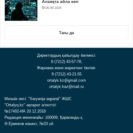
Алаяқта айла көп
06.08.2026
Тағы да
Директордың қабылдау бөлмесі:
8 (7212) 43-57-78,
Жарнама және маркетинг бөлімі:
8 (7212) 43-21-55
ortalyk.kz@gmail.com
ortalyk.kaz@mail.ru
Меншік иесі: "Saryarqa aqparat" ЖШС
"Ortalyq.kz" ақпарат агенттігі
№17402-ИА 20.12.2018
Редакция мекенжайы: 100009, Қарағанды қ.
Ә.Ермеков көшесі, №33 үй.