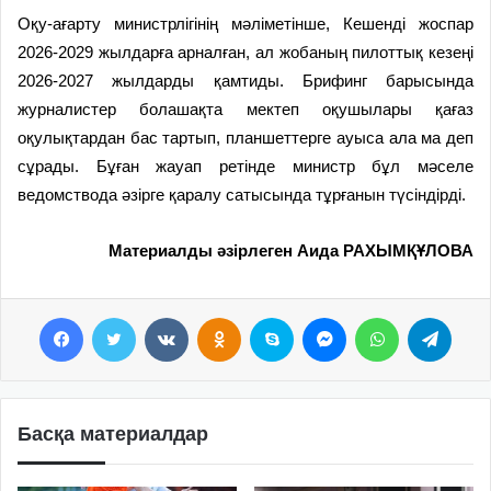
Оқу-ағарту министрлігінің мәліметінше, Кешенді жоспар
2026-2029 жылдарға арналған, ал жобаның пилоттық кезеңі
2026-2027 жылдарды қамтиды. Брифинг барысында
журналистер болашақта мектеп оқушылары қағаз
оқулықтардан бас тартып, планшеттерге ауыса ала ма деп
сұрады. Бұған жауап ретінде министр бұл мәселе
ведомствода әзірге қаралу сатысында тұрғанын түсіндірді.
Материалды әзірлеген Аида РАХЫМҚҰЛОВА
Facebook
Twitter
VKontakte
Odnoklassniki
Skype
Messenger
WhatsApp
Telegram
Басқа материалдар