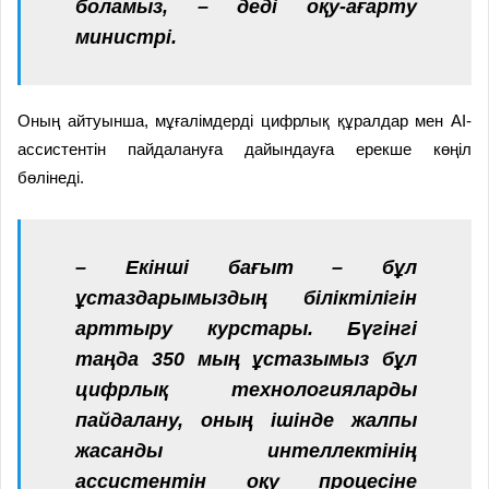
боламыз, –
деді оқу-ағарту
министрі.
Оның айтуынша, мұғалімдерді цифрлық құралдар мен AI-
ассистентін пайдалануға дайындауға ерекше көңіл
бөлінеді.
– Екінші бағыт – бұл
ұстаздарымыздың біліктілігін
арттыру курстары. Бүгінгі
таңда 350 мың ұстазымыз бұл
цифрлық технологияларды
пайдалану, оның ішінде жалпы
жасанды интеллектінің
ассистентін оқу процесіне