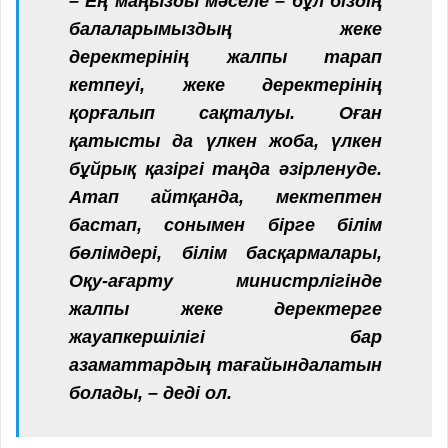
– Ең маңызды мәселе – бұл біздің
балаларымыздың жеке
деректерінің жалпы тарап
кетпеуі, жеке деректерінің
қорғалып сақталуы. Оған
қатысты да үлкен жоба, үлкен
бұйрық қазіргі таңда әзірленуде.
Атап айтқанда, мектептен
бастап, сонымен бірге білім
бөлімдері, білім басқармалары,
Оқу-ағарту министрлігінде
жалпы жеке деректерге
жауапкершілігі бар
азаматтардың тағайындалатын
болады, –
деді ол.