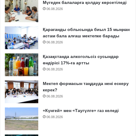
Мүгедек балаларға қолдау көрсетіледі
06.08.2026
Қарағанды облысында биыл 15 мыңнан
астам бала алғаш мектепке барады
06.08.2026
Қазақстанда алкогольсіз сусындар
өндірісі 17%-ға артты
06.08.2026
Мектеп формасын таңдауда нені ескеру
керек?
06.08.2026
«Күнгей» мен «Таугүлге» газ келеді
06.08.2026