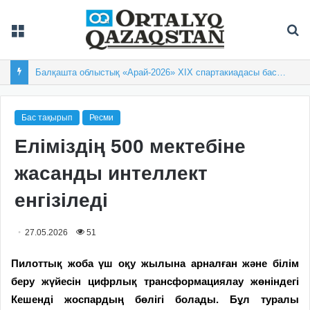
Мәзір
Із
Балқашта облыстық «Арай-2026» XIX спартакиадасы басталды
Бас тақырып
Ресми
Еліміздің 500 мектебіне
жасанды интеллект
енгізіледі
27.05.2026
51
Пилоттық жоба үш оқу жылына арналған және білім
беру жүйесін цифрлық трансформациялау жөніндегі
Кешенді жоспардың бөлігі болады. Бұл туралы