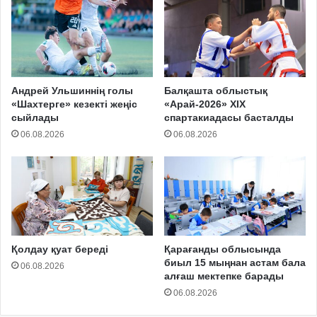
Андрей Ульшиннің голы
Балқашта облыстық
«Шахтерге» кезекті жеңіс
«Арай-2026» XIX
сыйлады
спартакиадасы басталды
06.08.2026
06.08.2026
Қолдау қуат береді
Қарағанды облысында
биыл 15 мыңнан астам бала
06.08.2026
алғаш мектепке барады
06.08.2026