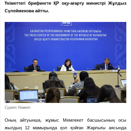
Үкіметтегі брифингте ҚР оқу-ағарту министрі Жұлдыз
Сүлейменова айтты.
Сурет Үкімет
Оның айтуынша, жұмыс Мемлекет басшысының осы
жылдың 12 мамырында қол қойған Жарлығы аясында