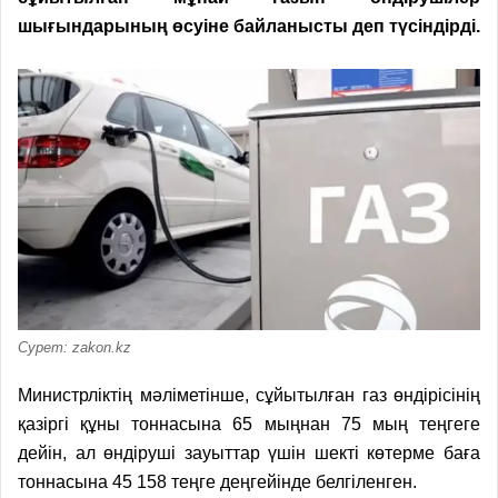
шығындарының өсуіне байланысты деп түсіндірді.
Сурет: zakon.kz
Министрліктің
мәліметінше, сұйытылған газ өндірісінің
қазіргі құны тоннасына 65 мыңнан 75 мың теңгеге
дейін, ал өндіруші зауыттар үшін шекті көтерме баға
тоннасына 45 158 теңге деңгейінде белгіленген.