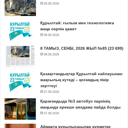
08.08.2026
Құрылтай: ғылым мен технологияға
жаңа серпін қажет
08.08.2026
8 ТАМЫЗ, СЕНБІ, 2026 ЖЫЛ №85 (23 699)
08.08.2026
Қазақстандықтар Құрылтай сайлауынан
жақсылық күтеді – қоғамдық пікір
зерттеуі
07.08.2026
Қарағандыда №3 автобус паркінің
маңында ерекше аялдама пайда болды
07.08.2026
Аймақта құрылысшылар құрметке