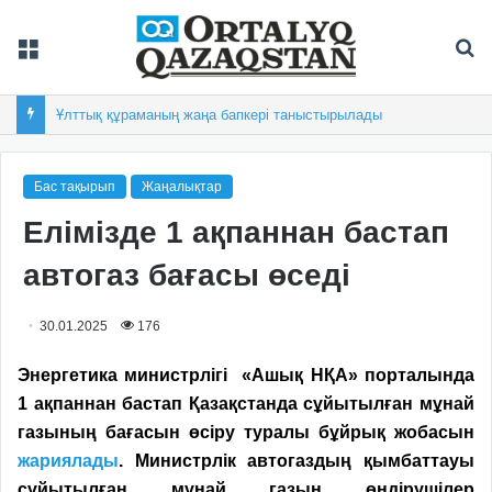
Мәзір
Із
Ұлттық құраманың жаңа бапкері таныстырылады
Бас тақырып
Жаңалықтар
Елімізде 1 ақпаннан бастап
автогаз бағасы өседі
30.01.2025
176
Энергетика министрлігі «Ашық НҚА» порталында
1 ақпа
нн
ан бастап Қазақстанда сұйытылған мұнай
газының бағасын өсіру туралы бұйрық жобасын
жариялады
. Министрлік автогаздың қымбаттауы
сұйытылған мұнай газын өндірушілер