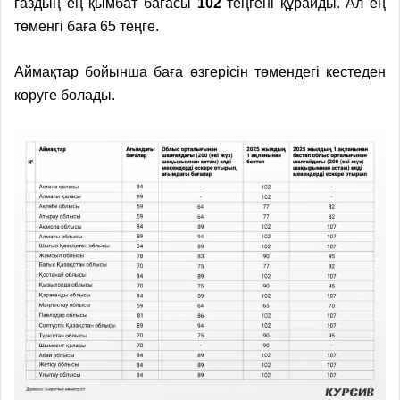
газдың ең қымбат бағасы
102
теңгені құрайды. Ал ең
төменгі баға 65 теңге.
Аймақтар бойынша баға өзгерісін төмендегі кестеден
көруге болады.