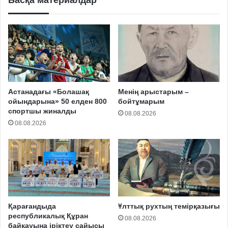
Басқа материалдар
Астанадағы «Болашақ
Менің арыстарым –
ойындарына» 50 елден 800
бойтұмарым
спортшы жиналды
08.08.2026
08.08.2026
Қарағандыда
Ұлттық рухтың темірқазығы
республикалық Құран
08.08.2026
байқауына іріктеу сайысы