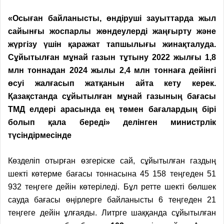
«Осыған байланысты, өндіруші зауыттарда жыл
сайынғы жоспарлы жөндеулерді жаңғырту және
жүргізу үшін қаражат тапшылығы жинақталуда.
Сұйытылған мұнай газын тұтыну 2022 жылғы 1,8
млн тоннадан
2024 жылы 2,4 млн тоннаға дейінгі
өсуі жалғасып жатқанын айта кету керек.
Қазақстанда сұйытылған мұнай газының бағасы
ТМД елдері арасында ең төмен бағалардың бірі
болып қала береді» делінген министрлік
түсіндірмесінде
Көзделіп отырған өзгеріске сай, сұйытылған газдың
шекті көтерме бағасы тоннасына 45 158 теңгеден 51
932 теңгеге дейін көтеріледі. Бұл ретте шекті бөлшек
сауда бағасы өңірлерге байланысты 6 теңгеден 21
теңгеге дейін ұлғаяды. Литрге шаққанда сұйытылған