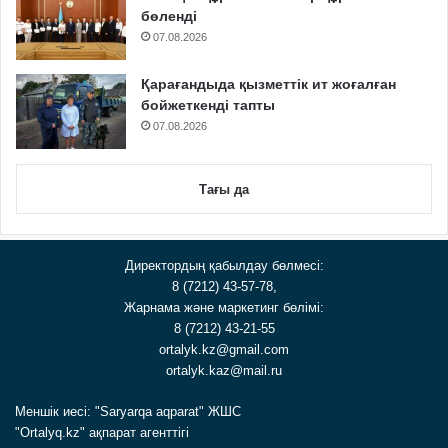
бөленді
07.08.2026
Қарағандыда қызметтік ит жоғалған
бойжеткенді тапты
07.08.2026
Тағы да
Директордың қабылдау бөлмесі:
8 (7212) 43-57-78,
Жарнама және маркетинг бөлімі:
8 (7212) 43-21-55
ortalyk.kz@gmail.com
ortalyk.kaz@mail.ru
Меншік иесі: "Saryarqa aqparat" ЖШС
"Ortalyq.kz" ақпарат агенттігі