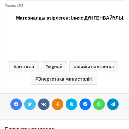
Кесте:ЭМ
Материалды әзірлеген: Ілияс ДҮНГЕНБАЙҰЛЫ.
автогаз
мұнай
сыйытылғангаз
Энергетика министрлігі
Facebook
Twitter
VKontakte
Odnoklassniki
Skype
Messenger
WhatsApp
Telegram