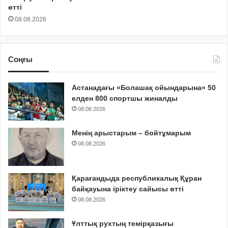
өтті
08.08.2026
Соңғы
Астанадағы «Болашақ ойындарына» 50
елден 800 спортшы жиналды
08.08.2026
Менің арыстарым – бойтұмарым
08.08.2026
Қарағандыда республикалық Құран
байқауына іріктеу сайысы өтті
08.08.2026
Ұлттық рухтың темірқазығы