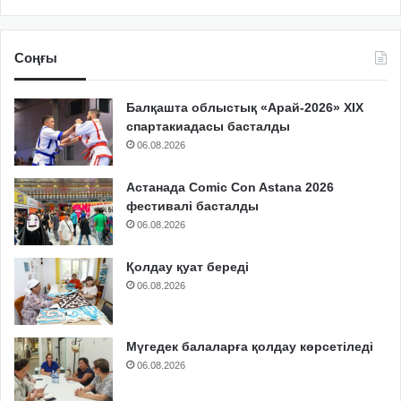
Соңғы
Балқашта облыстық «Арай-2026» XIX
спартакиадасы басталды
06.08.2026
Астанада Comic Con Astana 2026
фестивалі басталды
06.08.2026
Қолдау қуат береді
06.08.2026
Мүгедек балаларға қолдау көрсетіледі
06.08.2026