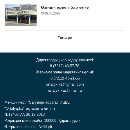
Өзіндік өрнегі бар өлке
06.08.2026
Тағы да
Директордың қабылдау бөлмесі:
8 (7212) 43-57-78,
Жарнама және маркетинг бөлімі:
8 (7212) 43-21-55
ortalyk.kz@gmail.com
ortalyk.kaz@mail.ru
Меншік иесі: "Saryarqa aqparat" ЖШС
"Ortalyq.kz" ақпарат агенттігі
№17402-ИА 20.12.2018
Редакция мекенжайы: 100009, Қарағанды қ.
Ә.Ермеков көшесі, №33 үй.