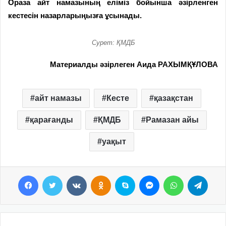
Ораза айт намазының еліміз бойынша әзірленген
кестесін назарларыңызға ұсынады.
Сурет: ҚМДБ
Материалды әзірлеген Аида РАХЫМҚҰЛОВА
айт намазы
Кесте
қазақстан
қарағанды
ҚМДБ
Рамазан айы
уақыт
Facebook
Twitter
VKontakte
Odnoklassniki
Skype
Messenger
WhatsApp
Telegram