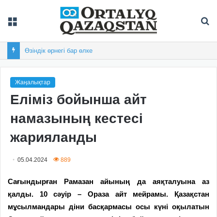
Мәзір
Із
Өзіндік өрнегі бар өлке
Жаңалықтар
Еліміз бойынша айт
намазының кестесі
жарияланды
05.04.2024
889
Сағындырған Рамазан айының да аяқталуына аз
қалды. 10 сәуір – Ораза айт мейрамы.
Қазақстан
мұсылмандары діни басқармасы осы күні оқылатын