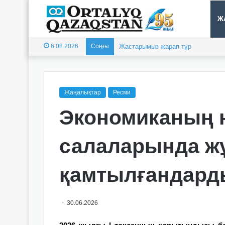
Ж
6.08.2026
Соңғы
Жастарымыз жарап тұр
Жаңалықтар
Ресми
Экономиканың н
салаларында ж
қамтылғандард
30.06.2026