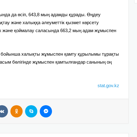
да да өсіп, 643,8 мың адамды құрады. Өңдеу
ақтау және халыққа әлеуметтік қызмет көрсету
ік және қоймалау саласында 663,2 мың адам жұмыспен
ы бойынша халықты жұмыспен қамту құрылымы тұрақты
басым бөлігінде жұмыспен қамтылғандар санының оң
stat.gov.kz
VKontakte
Odnoklassniki
Skype
Messenger