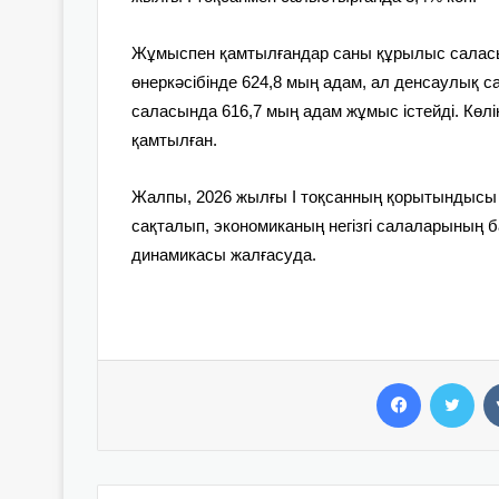
Жұмыспен қамтылғандар саны құрылыс саласын
өнеркәсібінде 624,8 мың адам, ал денсаулық с
саласында 616,7 мың адам жұмыс істейді. Көл
қамтылған.
Жалпы, 2026 жылғы I тоқсанның қорытындыс
сақталып, экономиканың негізгі салаларының 
динамикасы жалғасуда.
Facebook
Twitter