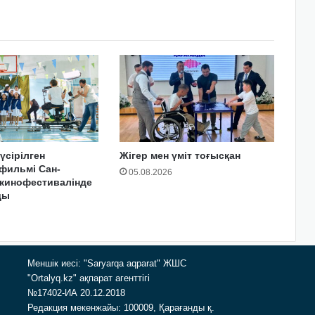
үсірілген
Жігер мен үміт тоғысқан
фильмі Сан-
05.08.2026
 кинофестивалінде
ды
Меншік иесі: "Saryarqa aqparat" ЖШС
"Ortalyq.kz" ақпарат агенттігі
№17402-ИА 20.12.2018
Редакция мекенжайы: 100009, Қарағанды қ.