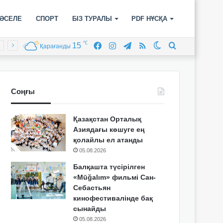
ӘСЕЛЕ
СПОРТ
БІЗ ТУРАЛЫ
PDF НҰСҚА
℃
15
Facebook
Instagram
Telegram
RSS
Switch
Іздеу
Қарағанды
skin
Соңғы
Қазақстан Орталық
Азиядағы көшуге ең
қолайлы ел атанды
05.08.2026
Балқашта түсірілген
«Mūğalım» фильмі Сан-
Себастьян
кинофестивалінде бақ
сынайды
05.08.2026