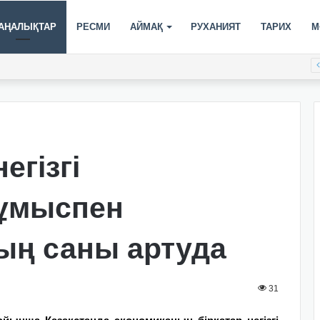
АҢАЛЫҚТАР
РЕСМИ
АЙМАҚ
РУХАНИЯТ
ТАРИХ
М
егізгі
ұмыспен
ың саны артуда
31