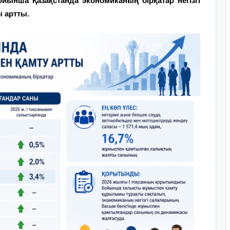
ынша Қазақстанда экономиканың бірқатар негізгі
ы артты.