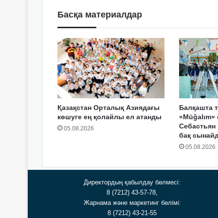
Басқа материалдар
Қазақстан Орталық Азиядағы
Балқашта т
көшуге ең қолайлы ел атанды
«Mūğalım» 
Себастьян
05.08.2026
бақ сынай
05.08.2026
Директордың қабылдау бөлмесі:
8 (7212) 43-57-78,
Жарнама және маркетинг бөлімі:
8 (7212) 43-21-55