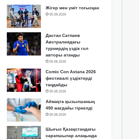
Жігер мен үміт тоғысқан
05.08.2026
Дастан Сатпаев
Австралиядағы
турнирдің үздік гол
авторы атанды
05.08.2026
Comic Con Astana 2026
фестивалі үздіктерді
таңдайды
05.08.2026
Аймақта қызылшаның
490 жағдайы тіркелді
05.08.2026
Шығыс Қазақстандағы
сарапшылар алаңында