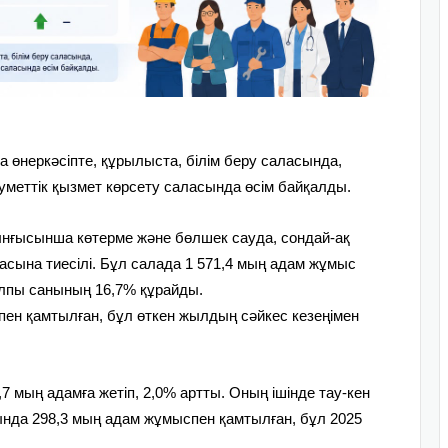
 өнеркәсіпте, құрылыста, білім беру саласында,
уметтік қызмет көрсету саласында өсім байқалды.
нғысынша көтерме және бөлшек сауда, сондай-ақ
сына тиесілі. Бұл салада 1 571,4 мың адам жұмыс
алпы санының 16,7% құрайды.
пен қамтылған, бұл өткен жылдың сәйкес кезеңімен
 мың адамға жетіп, 2,0% артты. Оның ішінде тау-кен
сында 298,3 мың адам жұмыспен қамтылған, бұл 2025