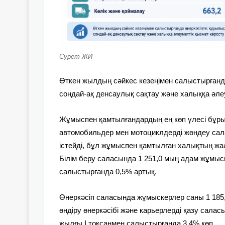
Сурет ЖИ
Өткен жылдың сәйкес кезеңімен салыстырғанда
сондай-ақ денсаулық сақтау және халыққа әле
Жұмыспен қамтылғандардың ең көп үлесі бұры
автомобильдер мен мотоциклдерді жөндеу сала
істейді, бұл жұмыспен қамтылған халықтың ж
Білім беру саласында 1 251,0 мың адам жұмыс
салыстырғанда 0,5% артық.
Өнеркәсіп саласында жұмыскерлер саны 1 185,7
өндіру өнеркәсібі және карьерлерді қазу сала
жылғы I тоқсанмен салыстырғанда 3,4% көп.