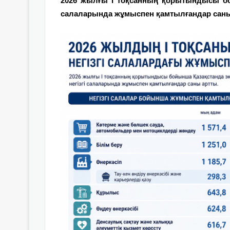
2026 жылғы I тоқсанның қорытындысы бой
салаларында жұмыспен қамтылғандар сан