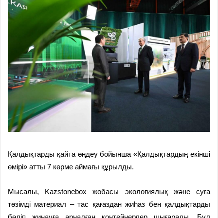
Қалдықтарды қайта өңдеу бойынша «Қалдықтардың екінші
өмірі» атты 7 көрме аймағы құрылды.
Мысалы, Kazstonebox жобасы экологиялық және суға
төзімді материал – тас қағаздан жиһаз бен қалдықтарды
бөліп жинауға арналған контейнерлер шығарады. Бұл