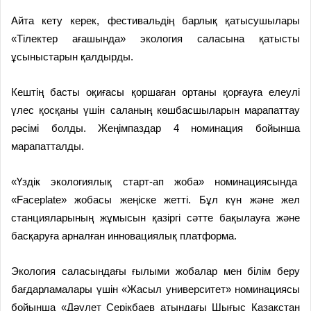
Айта кету керек, фестивальдің барлық қатысушылары
«Тілектер ағашында» экология саласына қатысты
ұсыныстарын қалдырды.
Кештің басты оқиғасы қоршаған ортаны қорғауға елеулі
үлес қосқаны үшін саланың көшбасшыларын марапаттау
рәсімі болды. Жеңімпаздар 4 номинация бойынша
марапатталды.
«Үздік экологиялық старт-ап жоба» номинациясында
«Faceplate» жобасы жеңіске жетті. Бұл күн және жел
станцияларының жұмысын қазіргі сәтте бақылауға және
басқаруға арналған инновациялық платформа.
Экология саласындағы ғылыми жобалар мен білім беру
бағдарламалары үшін «Жасыл университет» номинациясы
бойынша «Дәулет Серікбаев атындағы Шығыс Қазақстан