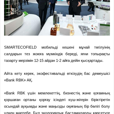
SMARTECOFIELD мобильді кешені мұнай төгілуінің
салдарын тез жоюға мүмкіндік береді, яғни топырақты
тазарту мерзімін 12-15 айдан 1-2 айға дейін қысқартады.
Айта кету керек, экофестивальді өткізудің бас демеушісі
«Bank RBK» АҚ.
«Bank RBK үшін мемлекеттің, бизнестің және қоғамның
қоршаған ортаны қорғау ісіндегі күш-жігерін біріктіретін
осындай ауқымды және маңызды оқиғаның бір бөлігі болу
үлкен мәртебе. Бұл экологиялық бастамаларды көрсетуге