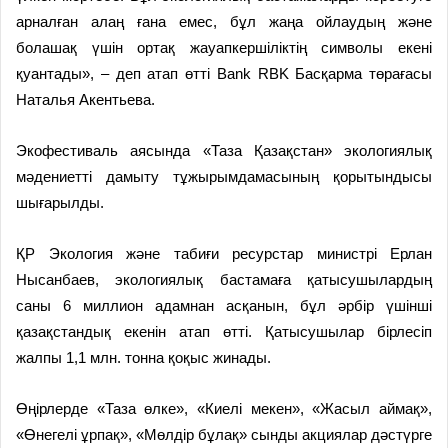
арналған алаң ғана емес, бұл жаңа ойлаудың және
болашақ үшін ортақ жауапкершіліктің символы екені
қуантады», – деп атап өтті Bank RBK Басқарма төрағасы
Наталья Акентьева.
Экофестиваль аясында «Таза Қазақстан» экологиялық
мәдениетті дамыту тұжырымдамасының қорытындысы
шығарылды.
ҚР Экология және табиғи ресурстар министрі Ерлан
Нысанбаев, экологиялық бастамаға қатысушылардың
саны 6 миллион адамнан асқанын, бұл әрбір үшінші
қазақстандық екенін атап өтті. Қатысушылар бірлесіп
жалпы 1,1 млн. тонна қоқыс жинады.
Өңірлерде «Таза өлке», «Киелі мекен», «Жасыл аймақ»,
«Өнегелі ұрпақ», «Мөлдір бұлақ» сынды акциялар дәстүрге