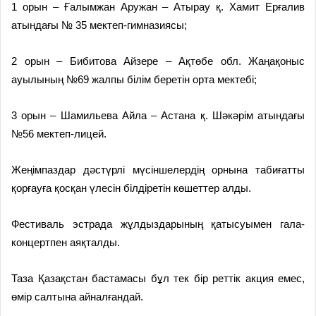
1 орын – Ғалымжан Аружан – Атырау қ. Хамит Ерғалив
атындағы № 35 мектеп-гимназиясы;
2 орын – Бибитова Айзере – Ақтөбе обл. Жаңақоныс
ауылының №69 жалпы білім беретін орта мектебі;
3 орын – Шамильева Айла – Астана қ. Шәкәрім атындағы
№56 мектеп-лицей.
Жеңімпаздар дәстүрлі мүсіншелердің орнына табиғатты
қорғауға қосқан үлесін білдіретін көшеттер алды.
Фестиваль эстрада жұлдыздарының қатысуымен гала-
концертпен аяқталды.
Таза Қазақстан бастамасы бұл тек бір реттік акция емес,
өмір салтына айналғандай.