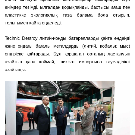
өнімдер төзімді, ылғалдан қорықпайды, бастысы ағаш пен
пластикке экологиялық таза балама бола отырып,
толығымен қайта өңделеді.
Technic Destroy литий-ионды батареяларды қайта өңдейді
және ондағы бағалы металдарды (литий, кобальт, мыс)
өндіріске қайтарады. Бұл қоршаған ортаның ластануын
азайтып қана қоймай, шикізат импортына тәуелділікті
азайтады.