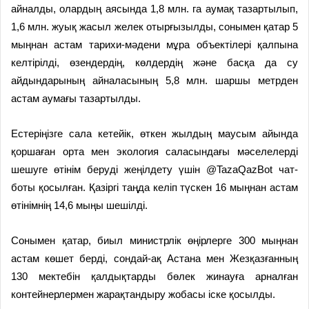
айналды, олардың аясында 1,8 млн. га аумақ тазартылып,
1,6 млн. жуық жасыл желек отырғызылды, сонымен қатар 5
мыңнан астам тарихи-мәдени мұра объектілері қалпына
келтірілді, өзендердің, көлдердің және басқа да су
айдындарының айналасының 5,8 млн. шаршы метрден
астам аумағы тазартылды.
Естеріңізге сала кетейік, өткен жылдың маусым айында
қоршаған орта мен экология саласындағы мәселелерді
шешуге өтінім беруді жеңілдету үшін @TazaQazBot чат-
боты қосылған. Қазіргі таңда келіп түскен 16 мыңнан астам
өтінімнің 14,6 мыңы шешілді.
Сонымен қатар, биыл министрлік өңірлерге 300 мыңнан
астам көшет берді, сондай-ақ Астана мен Жезқазғанның
130 мектебін қалдықтарды бөлек жинауға арналған
контейнерлермен жарақтандыру жобасы іске қосылды.