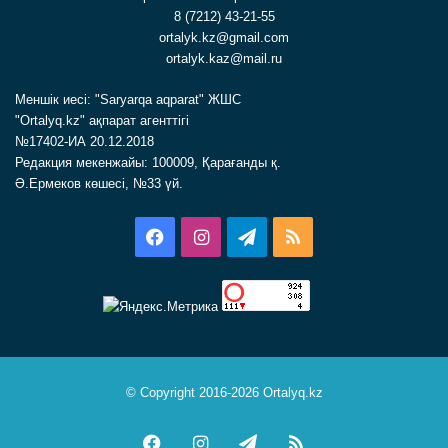
8 (7212) 43-21-55
ortalyk.kz@gmail.com
ortalyk.kaz@mail.ru
Меншік иесі: "Saryarqa aqparat" ЖШС
"Ortalyq.kz" ақпарат агенттігі
№17402-ИА 20.12.2018
Редакция мекенжайы: 100009, Қарағанды қ.
Ә.Ермеков көшесі, №33 үй.
Facebook
Instagram
Telegram
RSS
© Copyright 2016-2026 Ortalyq.kz
Facebook
Instagram
Telegram
RSS