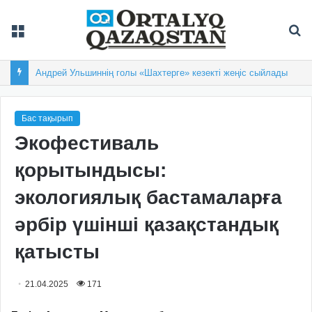
Мәзір
Із
Балқашта облыстық «Арай-2026» XIX спартакиадасы басталды
Бас тақырып
Экофестиваль
қорытындысы:
экологиялық бастамаларға
әрбір үшінші қазақстандық
қатысты
21.04.2025
171