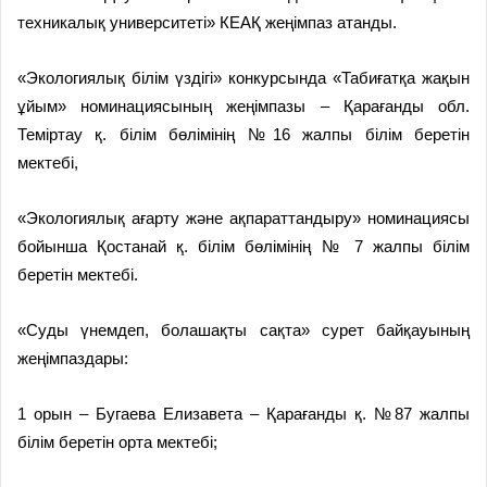
техникалық университеті» КЕАҚ жеңімпаз атанды.
«Экологиялық білім үздігі» конкурсында «Табиғатқа жақын
ұйым» номинациясының жеңімпазы – Қарағанды обл.
Теміртау қ. білім бөлімінің №16 жалпы білім беретін
мектебі,
«Экологиялық ағарту және ақпараттандыру» номинациясы
бойынша Қостанай қ. білім бөлімінің № 7 жалпы білім
беретін мектебі.
«Суды үнемдеп, болашақты сақта» сурет байқауының
жеңімпаздары:
1 орын – Бугаева Елизавета – Қарағанды қ. №87 жалпы
білім беретін орта мектебі;