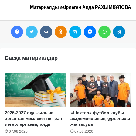
Материалды әзірлеген Аида РАХЫМҚҰЛОВА
Facebook
Twitter
VKontakte
Odnoklassniki
Skype
Messenger
WhatsApp
Telegram
Басқа материалдар
2026-2027 оқу жылына
«Шахтер» футбол клубы
арналған мемлекеттік грант
академиясының құрылысы
иегерлері анықталды
жалғасуда
07.08.2026
07.08.2026