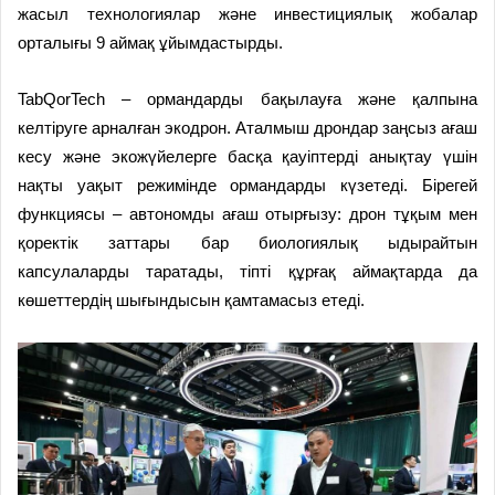
жасыл технологиялар және инвестициялық жобалар
орталығы 9 аймақ ұйымдастырды.
TabQorTech – ормандарды бақылауға және қалпына
келтіруге арналған экодрон. Аталмыш дрондар заңсыз ағаш
кесу және экожүйелерге басқа қауіптерді анықтау үшін
нақты уақыт режимінде ормандарды күзетеді. Бірегей
функциясы – автономды ағаш отырғызу: дрон тұқым мен
қоректік заттары бар биологиялық ыдырайтын
капсулаларды таратады, тіпті құрғақ аймақтарда да
көшеттердің шығындысын қамтамасыз етеді.