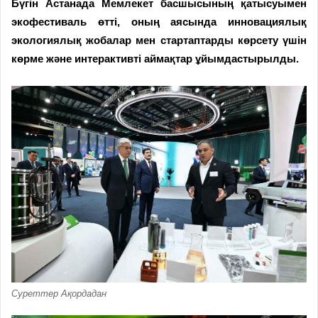
Бүгін Астанада Мемлекет басшысының қатысуымен
экофестиваль өтті, оның аясында инновациялық
экологиялық жобалар мен стартаптарды көрсету үшін
көрме және интерактивті аймақтар ұйымдастырылды.
Суреттер Ақордадан