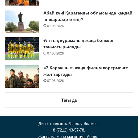
Абай күні Қарағанды облысында қандай
іс-шаралар өтеді?
07.08.2026
Ұлттық құраманың жаңа бапкері
таныстырылады
07.08.2026
«7 Қарақшы»: жаңа фильм көрерменге
жол тартады
07.08.2026
Тағы да
Директордың қабылдау бөлмесі:
8 (7212) 43-57-78,
Жарнама және маркетинг бөлімі: