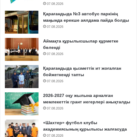
07.08.2026
Қарағандыда №3 автобус паркінің
маңында ерекше аялдама пайда болды
07.08.2026
Аймақта құрылысшылар құрметке
бөленді
07.08.2026
Қарағандыда қызметтік ит жоғалған
бойжеткенді тапты
07.08.2026
2026-2027 оқу жылына арналған
мемлекеттік грант иегерлері анықталды
07.08.2026
«Шахтер» футбол клубы
академиясының құрылысы жалғасуда
07.08.2026