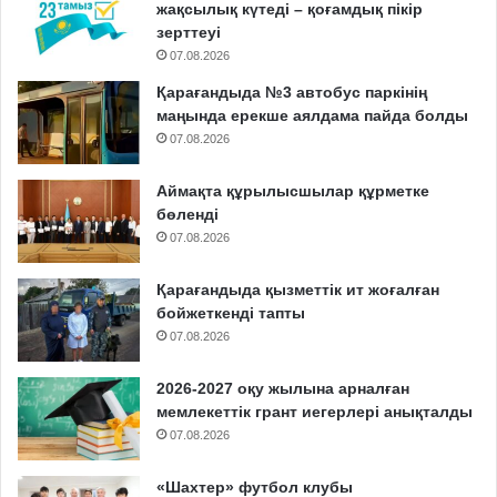
жақсылық күтеді – қоғамдық пікір
зерттеуі
07.08.2026
Қарағандыда №3 автобус паркінің
маңында ерекше аялдама пайда болды
07.08.2026
Аймақта құрылысшылар құрметке
бөленді
07.08.2026
Қарағандыда қызметтік ит жоғалған
бойжеткенді тапты
07.08.2026
2026-2027 оқу жылына арналған
мемлекеттік грант иегерлері анықталды
07.08.2026
«Шахтер» футбол клубы