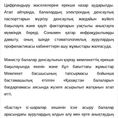
Цифрландыру мәселелеріне ерекше назар аударылды.
Атап айтқанда, балалардың электрондық денсаулық
паспорттарын жүргізу денсаулық жағдайын жүйелі
бақылауға және қауіп факторларын уақтылы анықтауға
мүмкіндік береді. Сонымен қатар инфрақұрылымды
дамыту, оның ішінде стоматологиялық аурулардың
профилактикасы кабинеттерін ашу жұмыстары жалғасуда.
Министр балалар денсаулығын қорғау мемлекеттің ерекше
бақылауында екенін және бұл бағыттағы жұмыстар
Мемлекет басшысының тапсырмасы бойынша
бастамашылық етілген «Қазақстан балалары»
бағдарламасы аясында жүзеге асырылып жатқанын атап
өтті.
«Бастау» іс-шаралар кешенін іске асыру балалар
арасындағы аурулардың алдын алу мен ерте анықтаудың