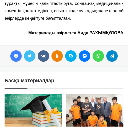
тұрақты жүйесін қалыптастыруға, сондай-ақ медициналық
көмектің қолжетімділігін, оның ішінде ауылдық және шалғай
өңірлерде кеңейтуге бағытталған.
Материалды әзірлеген Аида РАХЫМҚҰЛОВА
Facebook
Twitter
VKontakte
Odnoklassniki
Skype
Messenger
WhatsApp
Telegram
Басқа материалдар