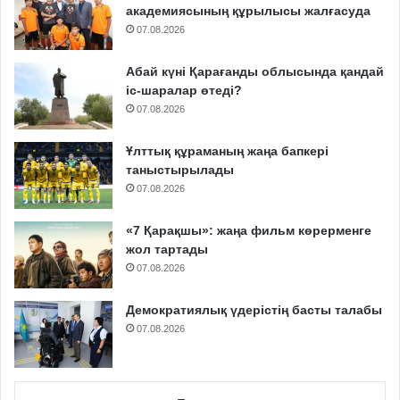
академиясының құрылысы жалғасуда
07.08.2026
Абай күні Қарағанды облысында қандай
іс-шаралар өтеді?
07.08.2026
Ұлттық құраманың жаңа бапкері
таныстырылады
07.08.2026
«7 Қарақшы»: жаңа фильм көрерменге
жол тартады
07.08.2026
Демократиялық үдерістің басты талабы
07.08.2026