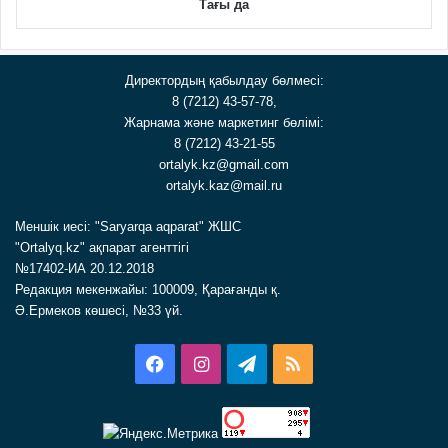
Тағы да
Директордың қабылдау бөлмесі:
8 (7212) 43-57-78,
Жарнама және маркетинг бөлімі:
8 (7212) 43-21-55
ortalyk.kz@gmail.com
ortalyk.kaz@mail.ru
Меншік иесі: "Saryarqa aqparat" ЖШС
"Ortalyq.kz" ақпарат агенттігі
№17402-ИА 20.12.2018
Редакция мекенжайы: 100009, Қарағанды қ.
Ә.Ермеков көшесі, №33 үй.
Facebook
Instagram
Telegram
RSS