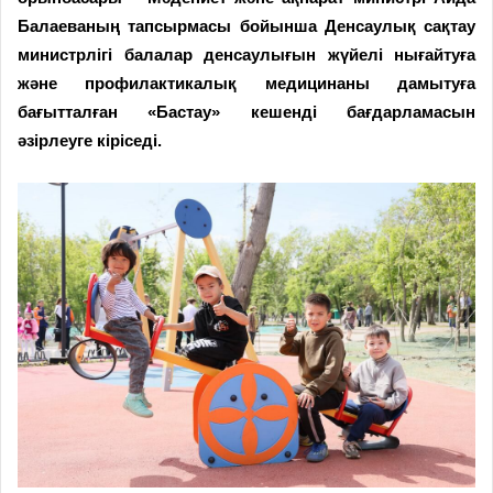
Балаеваның тапсырмасы бойынша Денсаулық сақтау
министрлігі балалар денсаулығын жүйелі нығайтуға
және профилактикалық медицинаны дамытуға
бағытталған «Бастау» кешенді бағдарламасын
әзірлеуге кіріседі.