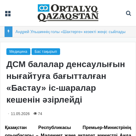
Мәзір
Із
Андрей Ульшиннің голы «Шахтерге» кезекті жеңіс сыйлады
Медицина
Бас тақырып
ДСМ балалар денсаулығын
нығайтуға бағытталған
«Бастау» іс-шаралар
кешенін әзірлейді
11.05.2026
74
Қазақстан Республикасы Премьер-Министрінің
орынбасары – Мәдениет және ақпарат министрі Аида