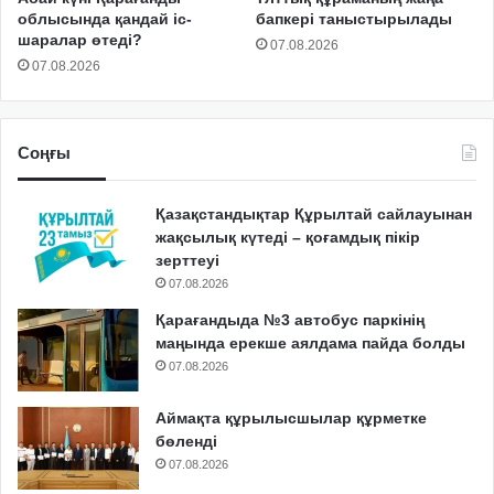
облысында қандай іс-
бапкері таныстырылады
шаралар өтеді?
07.08.2026
07.08.2026
Соңғы
Қазақстандықтар Құрылтай сайлауынан
жақсылық күтеді – қоғамдық пікір
зерттеуі
07.08.2026
Қарағандыда №3 автобус паркінің
маңында ерекше аялдама пайда болды
07.08.2026
Аймақта құрылысшылар құрметке
бөленді
07.08.2026