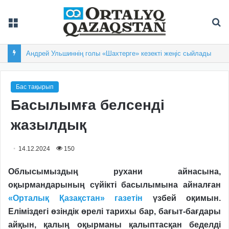
Мәзір
Із
Андрей Ульшиннің голы «Шахтерге» кезекті жеңіс сыйлады
Бас тақырып
Басылымға белсенді
жазылдық
14.12.2024
150
Облысымыздың рухани айнасына,
оқырмандарының сүйікті басылымына айналған
«Орталық Қазақстан» газетін
үзбей оқимын.
Еліміздегі өзіндік өрелі тарихы бар, бағыт-бағдары
айқын, қалың оқыр­маны қалыптасқан беделді