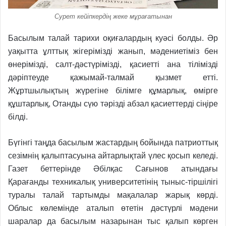
Сурет кейіпкердің жеке мұрағатынан
Басылым талай тарихи оқиғалардың куәсі болды. Әр
уақытта ұлттық жігерімізді жанып, мәдениетіміз бен
өнерімізді, салт-дәстүрімізді, қасиетті ана тілімізді
дәріптеуде қажымай-талмай қызмет етті.
Жұртшылықтың жүрегіне білімге құмарлық, өмірге
құштарлық, Отанды сүю тәрізді абзал қасиеттерді сіңіре
білді.
Бүгінгі таңда басылым жастардың бойында патриоттық
сезімнің қалыптасуына айтарлықтай үлес қосып келеді.
Газет беттерінде Әбілқас Сағынов атындағы
Қарағанды техникалық университетінің тыныс-тіршілігі
туралы талай тартымды мақалалар жарық көрді.
Облыс көлемінде аталып өтетін дәстүрлі мәдени
шаралар да басылым назарынан тыс қалып көрген