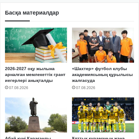
Басқа материалдар
2026-2027 оқу жылына
«Шахтер» футбол клубы
арналған мемлекеттік грант
академиясының құрылысы
иегерлері анықталды
жалғасуда
07.08.2026
07.08.2026
Абай күні Қарағанды
Ұлттық құраманың жаңа