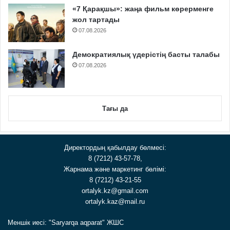
«7 Қарақшы»: жаңа фильм көрерменге
жол тартады
07.08.2026
Демократиялық үдерістің басты талабы
07.08.2026
Тағы да
Директордың қабылдау бөлмесі:
8 (7212) 43-57-78,
Жарнама және маркетинг бөлімі:
8 (7212) 43-21-55
ortalyk.kz@gmail.com
ortalyk.kaz@mail.ru
Меншік иесі: "Saryarqa aqparat" ЖШС