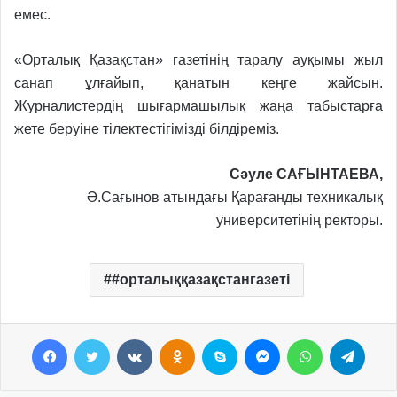
емес.
«Орталық Қазақстан» газетінің таралу ауқымы жыл
санап ұлғайып, қанатын кеңге жайсын.
Журналистердің шығармашылық жаңа табыстарға
жете беруіне тілектестігімізді білдіреміз.
Сәуле САҒЫНТАЕВА,
Ә.Сағынов атындағы Қарағанды техникалық
университетінің ректоры.
#орталыққазақстангазеті
Facebook
Twitter
VKontakte
Odnoklassniki
Skype
Messenger
WhatsApp
Telegram