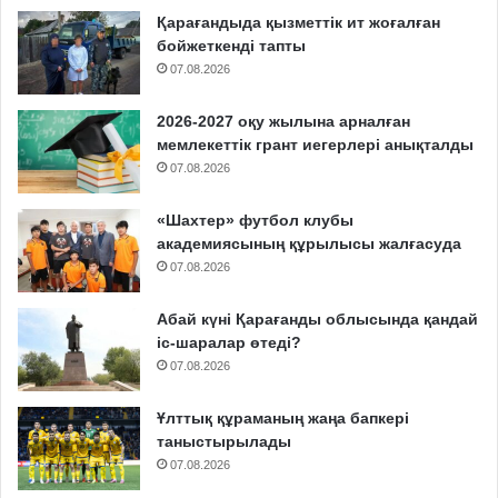
Қарағандыда қызметтік ит жоғалған
бойжеткенді тапты
07.08.2026
2026-2027 оқу жылына арналған
мемлекеттік грант иегерлері анықталды
07.08.2026
«Шахтер» футбол клубы
академиясының құрылысы жалғасуда
07.08.2026
Абай күні Қарағанды облысында қандай
іс-шаралар өтеді?
07.08.2026
Ұлттық құраманың жаңа бапкері
таныстырылады
07.08.2026