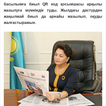
басылымға биыл QR код қосымшасы арқылы
жазылуға мүмкіндік туды. Жылдағы дәстүрден
жаңылмай биыл да арнайы жазылып, оқуды
жалғастырамын.