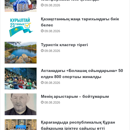
09.08.2026
Қазақстанның жаңа тарихындағы биік
белес
09.08.2026
Туристік кластер тірегі
09.08.2026
Астанадағы «Болашақ ойындарына» 50
елден 800 спортшы жиналды
08.08.2026
Менің арыстарым – бойтұмарым
08.08.2026
Қарағандыда республикалық Құран
байқауына іріктеу сайысы өтті