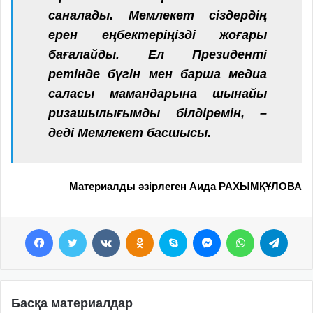
саналады. Мемлекет сіздердің
ерен еңбектеріңізді жоғары
бағалайды. Ел Президенті
ретінде бүгін мен барша медиа
саласы мамандарына шынайы
ризашылығымды білдіремін, –
деді Мемлекет басшысы.
Материалды әзірлеген Аида РАХЫМҚҰЛОВА
Facebook
Twitter
VKontakte
Odnoklassniki
Skype
Messenger
WhatsApp
Telegram
Басқа материалдар