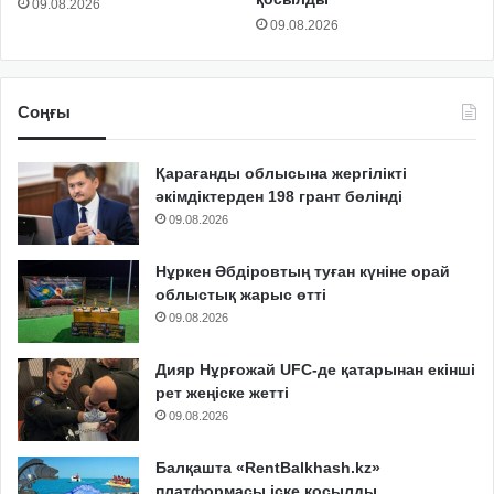
09.08.2026
09.08.2026
Соңғы
Қарағанды облысына жергілікті
әкімдіктерден 198 грант бөлінді
09.08.2026
Нұркен Әбдіровтың туған күніне орай
облыстық жарыс өтті
09.08.2026
Дияр Нұрғожай UFC-де қатарынан екінші
рет жеңіске жетті
09.08.2026
Балқашта «RentBalkhash.kz»
платформасы іске қосылды