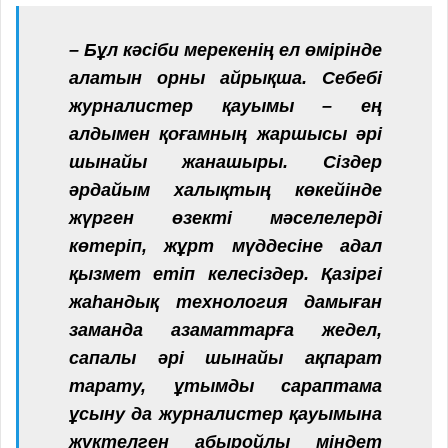
– Бұл кәсіби мерекенің ел өмірінде
алатын орны айрықша. Себебі
журналистер қауымы – ең
алдымен қоғамның жаршысы әрі
шынайы жанашыры. Сіздер
әрдайым халықтың көкейінде
жүрген өзекті мәселелерді
көтеріп, жұрт мүддесіне адал
қызмет етіп келесіздер. Қазіргі
жаһандық технология дамыған
заманда азаматтарға жедел,
сапалы әрі шынайы ақпарат
тарату, ұтымды сараптама
ұсыну да журналистер қауымына
жүктелген абыройлы міндет