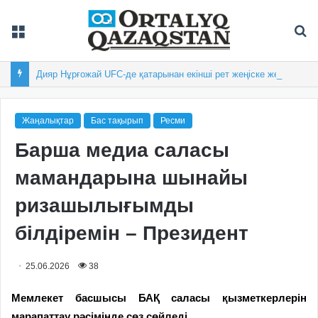
Мәзір
Із
Дияр Нұрғожай UFC-де қатарынан екінші рет жеңіске жетті
Жаңалықтар
Бас тақырып
Ресми
Барша медиа саласы
мамандарына шынайы
ризашылығымды
білдіремін – Президент
25.06.2026
38
Мемлекет басшысы БАҚ саласы қызметкерлерін
марапаттау рәсімінде сөз сөйледі.