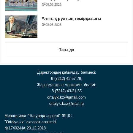
08.08.2026
Ұлттық рухтың темірқазығы
08.08.2026
Тағы да
Директордың қабылдау бөлмесі:
8 (7212) 43-57-78,
Жарнама және маркетинг бөлімі:
8 (7212) 43-21-55
ortalyk.kz@gmail.com
ortalyk.kaz@mail.ru
Меншік иесі: "Saryarqa aqparat" ЖШС
"Ortalyq.kz" ақпарат агенттігі
№17402-ИА 20.12.2018