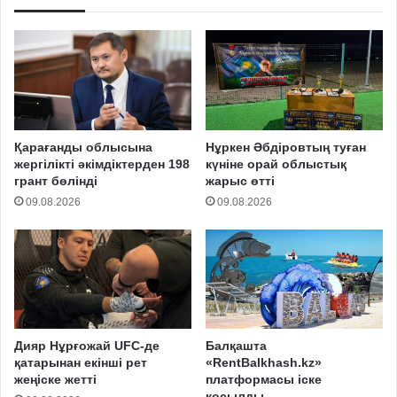
Қарағанды облысына
Нұркен Әбдіровтың туған
жергілікті әкімдіктерден 198
күніне орай облыстық
грант бөлінді
жарыс өтті
09.08.2026
09.08.2026
Дияр Нұрғожай UFC-де
Балқашта
қатарынан екінші рет
«RentBalkhash.kz»
жеңіске жетті
платформасы іске
қосылды