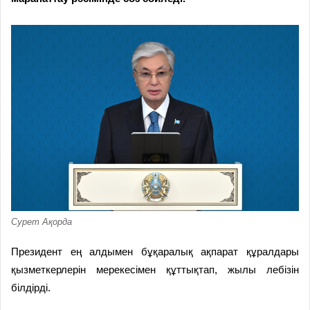
Сурет Ақорда
Президент ең алдымен бұқаралық ақпарат құралдары
қызметкерлерін мерекесімен құттықтап, жылы лебізін
білдірді.