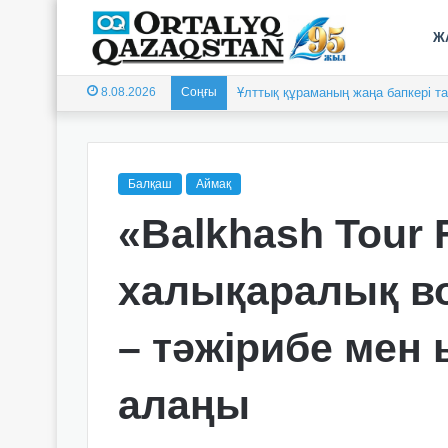
Ж
8.08.2026
Соңғы
Ұлттық құраманың жаңа бапкері 
Балқаш
Аймақ
«Balkhash Tour 
халықаралық в
– тәжірибе мен
алаңы