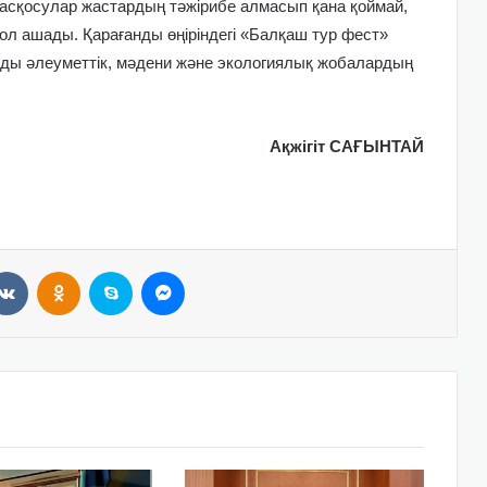
асқосулар жастардың тәжірибе алмасып қана қоймай,
жол ашады. Қарағанды өңіріндегі «Балқаш тур фест»
ды әлеуметтік, мәдени және экологиялық жобалардың
Ақжігіт САҒЫНТАЙ
VKontakte
Odnoklassniki
Skype
Messenger