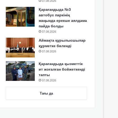
07.08.2026
Қарағандыда №3
автобус паркінің
маңында ерекше аялдама
пайда болды
07.08.2026
Аймақта құрылысшылар
құрметке бөленді
07.08.2026
Қарағандыда қызметтік
ит жоғалған бойжеткенді
тапты
07.08.2026
Тағы да