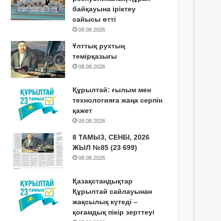
байқауына іріктеу
сайысы өтті
08.08.2026
Ұлттық рухтың
темірқазығы
08.08.2026
Құрылтай: ғылым мен
технологияға жаңа серпін
қажет
08.08.2026
8 ТАМЫЗ, СЕНБІ, 2026
ЖЫЛ №85 (23 699)
08.08.2026
Қазақстандықтар
Құрылтай сайлауынан
жақсылық күтеді –
қоғамдық пікір зерттеуі