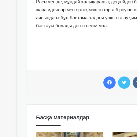
Расымен де, мұндай халықаралық деңгейдегі б
жаңа идеялар мен ортақ мақсаттарға бірігуіне 
аясындағы бұл бастама алдағы уақытта ауқым
бастауы болады деген сенім мол.
Facebook
Twitter
Басқа материалдар