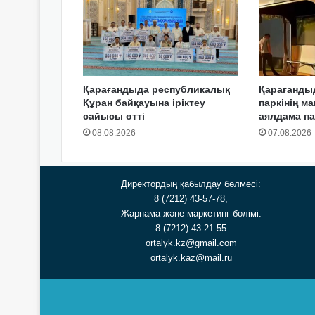
Қарағандыда республикалық
Қарағанды
Құран байқауына іріктеу
паркінің м
сайысы өтті
аялдама п
08.08.2026
07.08.2026
Директордың қабылдау бөлмесі:
8 (7212) 43-57-78,
Жарнама және маркетинг бөлімі:
8 (7212) 43-21-55
ortalyk.kz@gmail.com
ortalyk.kaz@mail.ru