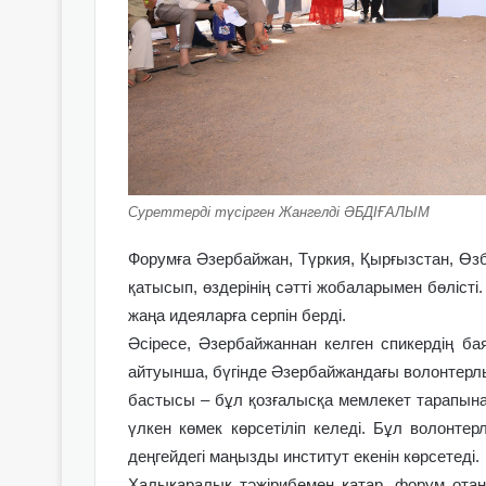
Суреттерді түсірген Жангелді ӘБДІҒАЛЫМ
Форумға Әзербайжан, Түркия, Қырғызстан, Өзб
қатысып, өздерінің сәтті жобаларымен бөлісті
жаңа идеяларға серпін берді.
Әсіресе, Әзербайжаннан келген спикердің б
айтуынша, бүгінде Әзербайжандағы волонтерлы
бастысы – бұл қозғалысқа мемлекет тарапынан
үлкен көмек көрсетіліп келеді. Бұл волонте
деңгейдегі маңызды институт екенін көрсетеді.
Халықаралық тәжірибемен қатар, форум отан