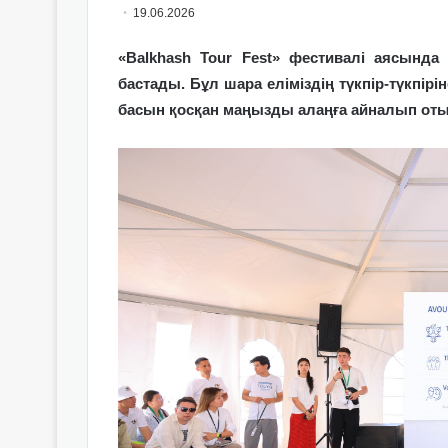
19.06.2026
«Balkhash Tour Fest» фестивалі аясын
бастады. Бұл шара еліміздің түкпір-түкпір
басын қосқан маңызды алаңға айналып оты