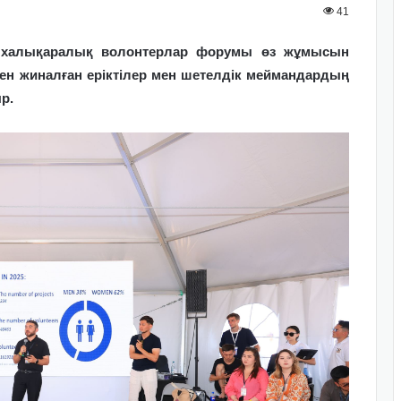
41
да халықаралық волонтерлар форумы өз жұмысын
інен жиналған еріктілер мен шетелдік меймандардың
р.