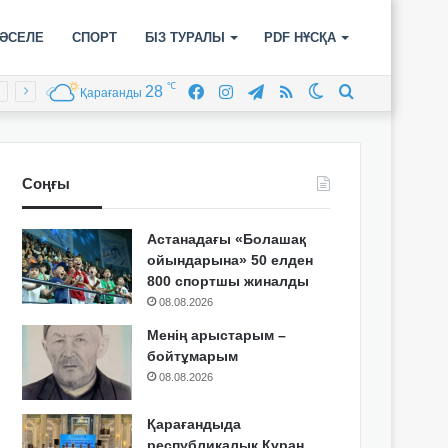
ӘСЕЛЕ
СПОРТ
БІЗ ТУРАЛЫ
PDF НҰСҚА
℃
28
Facebook
Instagram
Telegram
RSS
Switch
Іздеу
Қарағанды
skin
Соңғы
Астанадағы «Болашақ
ойындарына» 50 елден
800 спортшы жиналды
08.08.2026
Менің арыстарым –
бойтұмарым
08.08.2026
Қарағандыда
республикалық Құран