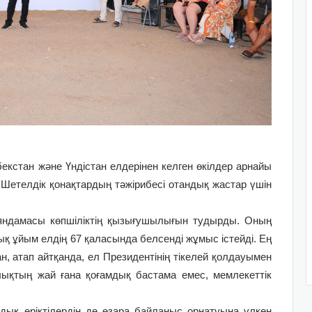
екстан және Үндістан елдерінен келген өкілдер арнайы
. Шетелдік қонақтардың тәжірибесі отандық жастар үшін
аяндамасы көпшіліктің қызығушылығын тудырды. Оның
қ ұйым елдің 67 қаласында белсенді жұмыс істейді. Ең
, атап айтқанда, ел Президентінің тікелей қолдауымен
рлықтың жай ғана қоғамдық бастама емес, мемлекеттік
дық еріктілердің де өзара байланыс орнатуына үлкен