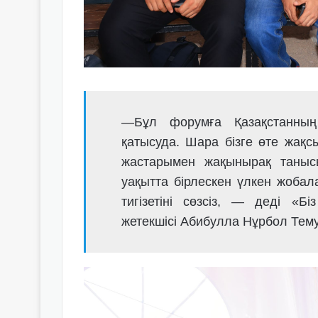
—Бұл форумға Қазақстанның т
қатысуда. Шара бізге өте жақс
жастарымен жақынырақ таныс
уақытта бірлескен үлкен жобала
тигізетіні сөзсіз, — деді «
жетекшісі Абибулла Нұрбол Тем