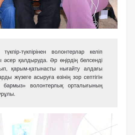
үкпір-түкпірінен волонтерлар келіп
ы әсер қалдыруда. Әр өңірдің белсенді
ып, қарым-қатынасты нығайту алдағы
рды жүзеге асыруға өзінің зор септігін
Біз бармыз» волонтерлық орталығының
урұлы.