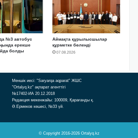
да №3 автобус
Аймақта құрылысшылар
аңында ерекше
құрметке бөленді
айда болды
07.08.2026
Меншік иесі: "Saryarqa aqparat" ЖШС
"Ortalyq.kz" ақпарат агенттігі
№17402-ИА 20.12.2018
Редакция мекенжайы: 100009, Қарағанды қ.
Ә.Ермеков көшесі, №33 үй.
© Copyright 2016-2026 Ortalyq.kz