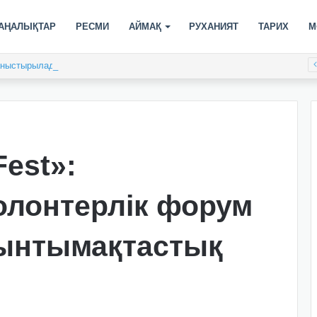
АҢАЛЫҚТАР
РЕСМИ
АЙМАҚ
РУХАНИЯТ
ТАРИХ
М
таныстырылады
Fest»:
олонтерлік форум
 ынтымақтастық