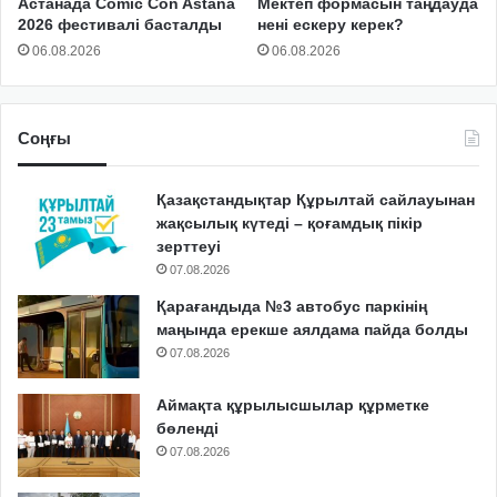
Астанада Comic Con Astana
Мектеп формасын таңдауда
2026 фестивалі басталды
нені ескеру керек?
06.08.2026
06.08.2026
Соңғы
Қазақстандықтар Құрылтай сайлауынан
жақсылық күтеді – қоғамдық пікір
зерттеуі
07.08.2026
Қарағандыда №3 автобус паркінің
маңында ерекше аялдама пайда болды
07.08.2026
Аймақта құрылысшылар құрметке
бөленді
07.08.2026