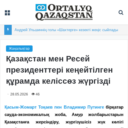
Мәзір
Із
Балқашта облыстық «Арай-2026» XIX спартакиадасы басталды
Жаңалықтар
Қазақстан мен Ресей
президенттері кеңейтілген
құрамда келіссөз жүргізді
28.05.2026
46
Қасым-Жомарт Тоқаев пен Владимир Путинге
бірқатар
сауда-экономикалық жоба, Амур жолбарыстарын
Қазақстанға жерсіндіру, жүргізушісіз жүк көлігі