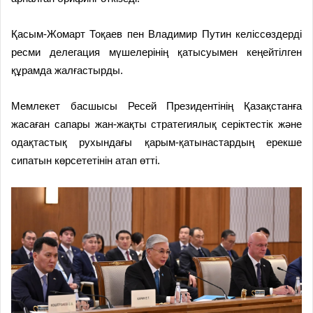
Қасым-Жомарт Тоқаев пен Владимир Путин келіссөздерді
ресми делегация мүшелерінің қатысуымен кеңейтілген
құрамда жалғастырды.
Мемлекет басшысы Ресей Президентінің Қазақстанға
жасаған сапары жан-жақты стратегиялық серіктестік және
одақтастық рухындағы қарым-қатынастардың ерекше
сипатын көрсететінін атап өтті.