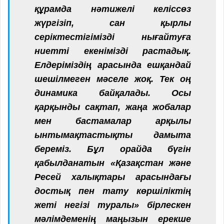
құрамда нәтижелі келіссөз
жүргізіп, сан қырлы
серіктестігімізді нығайтуға
ниетті екенімізді растадық.
Елдеріміздің арасында ешқандай
шешілмеген мәселе жоқ. Тек оң
динамика байқалады. Осы
қарқынды сақтап, жаңа жобалар
мен бастамалар арқылы
ынтымақтастықты дамыта
береміз. Бұл орайда бүгін
қабылданатын «Қазақстан және
Ресей халықтары арасындағы
достық пен тату көршіліктің
жеті негізі туралы» бірлескен
мәлімдеменің маңызын ерекше