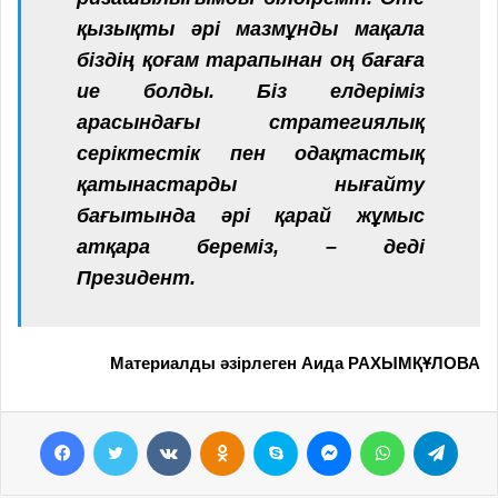
қызықты әрі мазмұнды мақала
біздің қоғам тарапынан оң бағаға
ие болды. Біз елдеріміз
арасындағы стратегиялық
серіктестік пен одақтастық
қатынастарды нығайту
бағытында әрі қарай жұмыс
атқара береміз, – деді
Президент.
Материалды әзірлеген Аида РАХЫМҚҰЛОВА
Facebook
Twitter
VKontakte
Odnoklassniki
Skype
Messenger
WhatsApp
Telegram