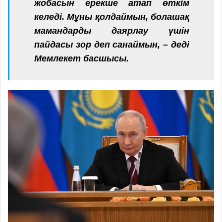
жобасын ерекше атап өткім
келеді. Мұны қолдаймын, болашақ
мамандарды даярлау үшін
пайдасы зор деп санаймын, – деді
Мемлекет басшысы.