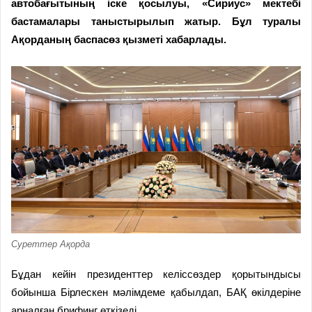
автобағытының іске қосылуы, «Сириус» мектебі
бастамалары таныстырылып жатыр. Бұл туралы
Ақорданың баспасөз қызметі хабарлады.
Суреттер Ақорда
Бұдан кейін президенттер келіссөздер қорытындысы
бойынша Бірлескен мәлімдеме қабылдап, БАҚ өкілдеріне
арналған брифинг өткізеді.