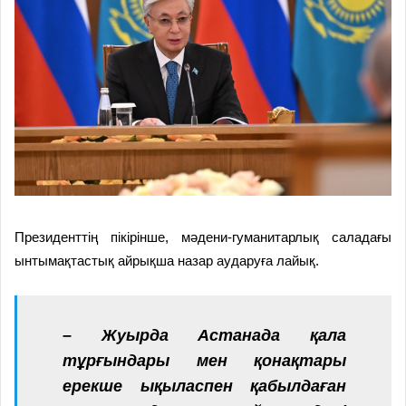
Президенттің пікірінше, мәдени-гуманитарлық саладағы
ынтымақтастық айрықша назар аударуға лайық.
– Жуырда Астанада қала
тұрғындары мен қонақтары
ерекше ықыласпен қабылдаған