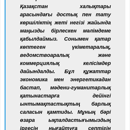
Қазақстан халықтары
арасындағы достық пен тату
көршіліктің жеті негізі жайында
маңызды бірлескен мәлімдеме
қабылдаймыз. Сонымен қатар
көптеген үкіметаралық,
ведомствоаралық және
коммерциялық келісімдер
дайындалды. Бұл құжаттар
экономика мен энергетикадан
бастап, мәдени-гуманитарлық
қатынастарға дейінгі
ынтымақтастықтың барлық
саласын қамтиды. Мұның бәрі
өзара ықпалдастығымыздың
іргесін нығайтуға септігін