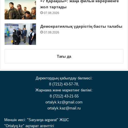
«7 Қарақшы»: жаңа фильм көрерменге
жол тартады
07.08.2026
Демократиялық үдерістің басты талабы
07.08.2026
Тағы да
Директордың қабылдау бөлмесі:
8 (7212) 43-57-78,
Жарнама және маркетинг бөлімі:
8 (7212) 43-21-55
ortalyk.kz@gmail.com
ortalyk.kaz@mail.ru
Меншік иесі: "Saryarqa aqparat" ЖШС
"Ortalyq.kz" ақпарат агенттігі