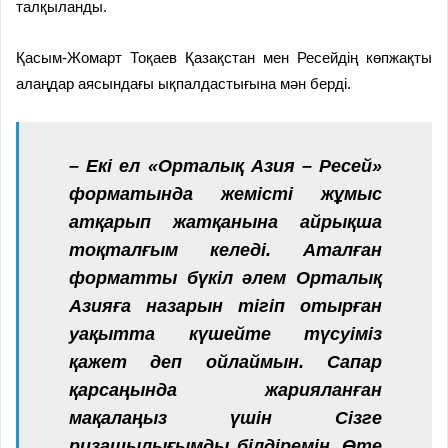
талқыланды.
Қасым-Жомарт Тоқаев Қазақстан мен Ресейдің көпжақты
алаңдар аясындағы ықпалдастығына мән берді.
– Екі ел «Орталық Азия – Ресей»
форматында жемісті жұмыс
атқарып жатқанына айрықша
тоқталғым келеді. Аталған
форматты бүкіл әлем Орталық
Азияға назарын тігіп отырған
уақытта күшейте түсуіміз
қажет деп ойлаймын. Сапар
қарсаңында жарияланған
мақалаңыз үшін Сізге
ризашылығымды білдіремін. Өте