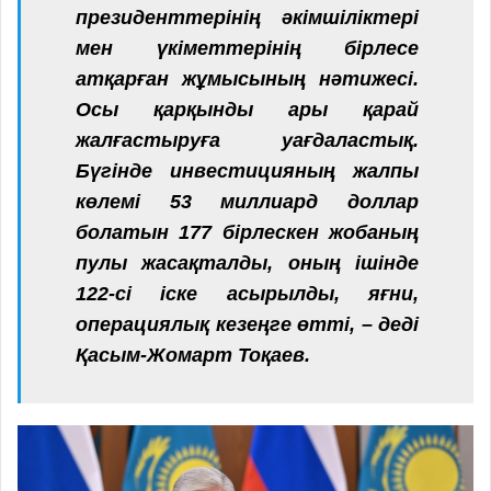
президенттерінің әкімшіліктері
мен үкіметтерінің бірлесе
атқарған жұмысының нәтижесі.
Осы қарқынды ары қарай
жалғастыруға уағдаластық.
Бүгінде инвестицияның жалпы
көлемі 53 миллиард доллар
болатын 177 бірлескен жобаның
пулы жасақталды, оның ішінде
122-сі іске асырылды, яғни,
операциялық кезеңге өтті, – деді
Қасым-Жомарт Тоқаев.