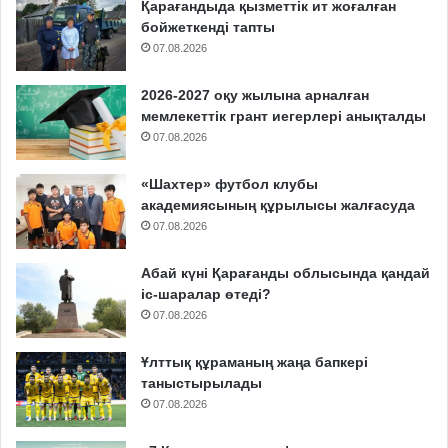
Қарағандыда қызметтік ит жоғалған
бойжеткенді тапты
07.08.2026
2026-2027 оқу жылына арналған
мемлекеттік грант иегерлері анықталды
07.08.2026
«Шахтер» футбол клубы
академиясының құрылысы жалғасуда
07.08.2026
Абай күні Қарағанды облысында қандай
іс-шаралар өтеді?
07.08.2026
Ұлттық құраманың жаңа бапкері
таныстырылады
07.08.2026