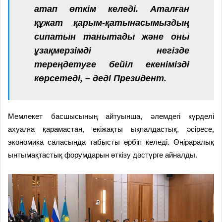
атап өткім келеді. Аталған
құжат қарым-қатынасымыздың
сипатын танытады және оны
ұзақмерзімді негізде
тереңдетуге бейіл екенімізді
көрсетеді, – деді Президент.
Мемлекет басшысының айтуынша, әлемдегі күрделі
ахуалға қарамастан, екіжақты ықпалдастық, әсіресе,
экономика саласында табысты өрбіп келеді. Өңіраралық
ынтымақтастық форумдарын өткізу дәстүрге айналды.