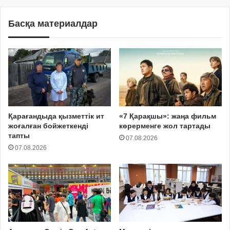
Басқа материалдар
Қарағандыда қызметтік ит
«7 Қарақшы»: жаңа фильм
жоғалған бойжеткенді
көрерменге жол тартады
тапты
07.08.2026
07.08.2026