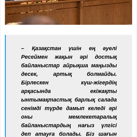
– Қазақстан үшін ең әуелі
Ресеймен жақын әрі достық
байланыстар айрықша маңызды
десек, артық болмайды.
Бірлескен күш-жігердің
арқасында екіжақты
ынтымақтастық барлық салада
сенімді түрде дамып келеді әрі
оны мемлекетаралық
байланыстардың нағыз үлгісі
деп атауға болады. Біз шағын