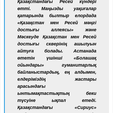
Қазақстандағы Ресей күндері
өтті. Маңызды уақиғалар
қатарында былтыр елордада
«Қазақстан мен Ресей мәңгі
достығы аллеясы» және
Мәскеуде Қазақстан мен Ресей
достығы скверінің ашылуын
айтуға болады. Астанада
өтетін үшінші «Болашақ
ойындары» гуманитарлық
байланыстардың, ең алдымен,
елдеріміздің жастары
арасындағы
ынтымақтастықтың беки
түсуіне ықпал етеді.
Қазақстандағы «Сириус»