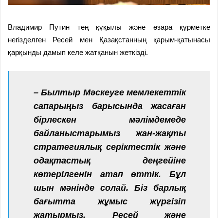
Владимир Путин тең құқылы және өзара құрметке
негізделген Ресей мен Қазақстанның қарым-қатынасы
қарқынды дамып келе жатқанын жеткізді.
– Былтыр Мәскеуге мемлекеттік
сапарыңыз барысында жасаған
бірлескен мәлімдемеде
байланыстарымыз жан-жақты
стратегиялық серіктестік және
одақтастық деңгейіне
көтерілгенін атап өттік. Бұл
шын мәнінде солай. Біз барлық
бағытта жұмыс жүргізіп
жатырмыз. Ресей және