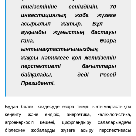
тигізетініне сенімдімін. 70
инвестициялық жоба жүзеге
асырылып жатыр. Бұл –
ауқымды жұмыстың бастауы
ғана. Өзара
ынтымақтастығымыздың
жақсы нәтижеге қол жеткізетін
перспективті бағыттары
байқалады, – деді Ресей
Президенті.
Бұдан бөлек, кездесуде өзара тиімді ынтымақтастықты
кеңейту және өндіріс, энергетика, көлік-логистика,
агроөнеркәсіп кешені, цифрландыру салаларындағы
бірлескен жобаларды жүзеге асыру перспективасы