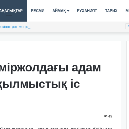
АҢАЛЫҚТАР
РЕСМИ
АЙМАҚ
РУХАНИЯТ
ТАРИХ
М
кінші рет жеңіске жетті
міржолдағы адам
қылмыстық іс
49