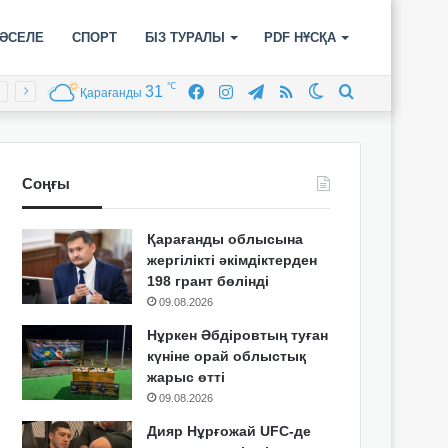
ӘСЕЛЕ
СПОРТ
БІЗ ТУРАЛЫ
PDF НҰСҚА
℃
31
Facebook
Instagram
Telegram
RSS
Switch
Іздеу
Қарағанды
skin
Соңғы
Қарағанды облысына
жергілікті әкімдіктерден
198 грант бөлінді
09.08.2026
Нұркен Әбдіровтың туған
күніне орай облыстық
жарыс өтті
09.08.2026
Дияр Нұрғожай UFC-де