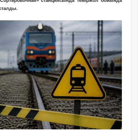
 Сортировочная» станциясында теміржол бойында
сталды.