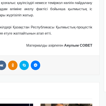
 қозғалыс қауіпсіздігі немесе теміржол көлігін пайдалану
адам өліміне әкелу фактісі бойынша қылмыстық іс
ары жүргізіліп жатыр.
кілдері Қазақстан Республикасы Қылмыстық-процестік
ия етуге жатпайтынын атап өтті.
Материалды әзірлеген
Аяулым СОВЕТ
VKontakte
Odnoklassniki
Skype
Messenger