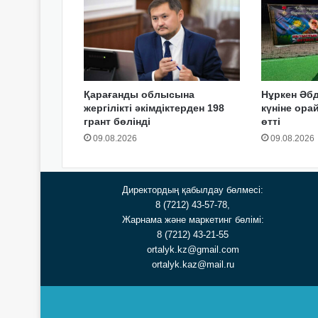
Қарағанды облысына
Нұркен Әбд
жергілікті әкімдіктерден 198
күніне ор
грант бөлінді
өтті
09.08.2026
09.08.2026
Директордың қабылдау бөлмесі:
8 (7212) 43-57-78,
Жарнама және маркетинг бөлімі:
8 (7212) 43-21-55
ortalyk.kz@gmail.com
ortalyk.kaz@mail.ru