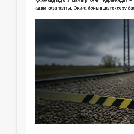
Қарағандыда 3 мамыр күні «Қарағанды –
адам қаза тапты. Оқиға бойынша тексеру ба