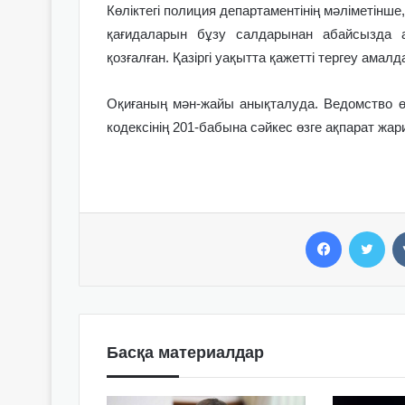
Көліктегі полиция департаментінің мәліметінше,
қағидаларын бұзу салдарынан абайсызда 
қозғалған. Қазіргі уақытта қажетті тергеу амалд
Оқиғаның мән-жайы анықталуда. Ведомство ө
кодексінің 201-бабына сәйкес өзге ақпарат жар
Facebook
Twitter
Басқа материалдар