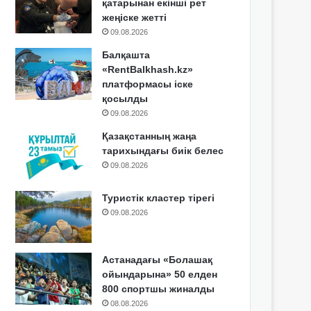
қатарынан екінші рет
жеңіске жетті
09.08.2026
Балқашта
«RentBalkhash.kz»
платформасы іске
қосылды
09.08.2026
Қазақстанның жаңа
тарихындағы биік белес
09.08.2026
Туристік кластер тірегі
09.08.2026
Астанадағы «Болашақ
ойындарына» 50 елден
800 спортшы жиналды
08.08.2026