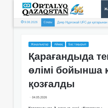
Ж
9.08.2026
Соңғы
Дияр Нұрғожай UFC-де қатарынан е
Жаңалықтар
Аймақ
Бас тақырып
Қарағандыда те
өлімі бойынша 
қозғалды
04.05.2026