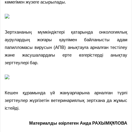
көмегімен жүзеге асырылады.
Зертхананың мүмкіндіктері қатарында онкологиялық
аурулардың жоғары қаупімен байланысты адам
папилломасы вирусын (АПВ) анықтауға арналған тестілеу
және жасушалардағы ерте өзгерістерді анықтау
зерттеулері бар.
Кешен құрамында үй жануарларына арналған түрлі
зерттеулер жүргізетін ветеринариялық зертхана да жұмыс
істейді.
Материалды әзірлеген Аида РАХЫМҚҰЛОВА