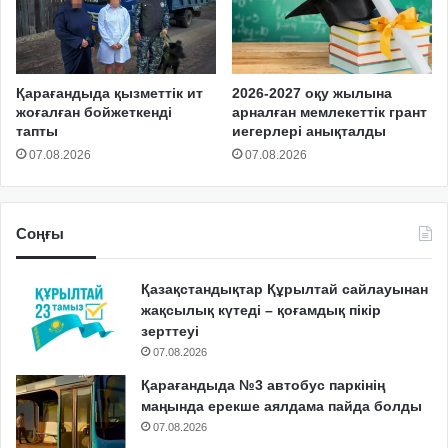
Қарағандыда қызметтік ит
2026-2027 оқу жылына
жоғалған бойжеткенді
арналған мемлекеттік грант
тапты
иегерлері анықталды
07.08.2026
07.08.2026
Соңғы
Қазақстандықтар Құрылтай сайлауынан
жақсылық күтеді – қоғамдық пікір
зерттеуі
07.08.2026
Қарағандыда №3 автобус паркінің
маңында ерекше аялдама пайда болды
07.08.2026