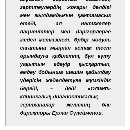
зерттеулердің жоғары дәлдігі
мен жылдамдығын қамтамасыз
етеді, ал нәтижелер
пациенттер мен дәрігерлерге
жедел жеткізіледі. Әрбір модуль
сағатына мыңнан астам тест
орындауға қабілетті, бұл күту
уақытын едәуір қысқартып,
емдеу бойынша шешім қабылдау
үдерісін жеделдетуге мүмкіндік
береді, – деді «Олимп»
клиникалық-диагностикалық
зертханалар желісінің бас
директоры Ерлан Сүлейменов.