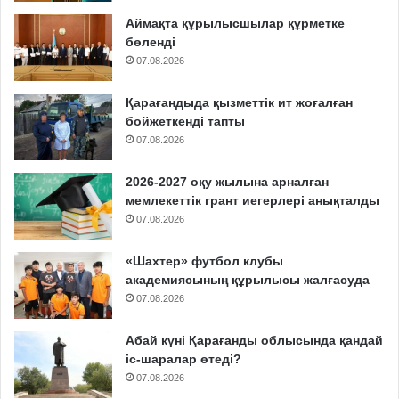
Аймақта құрылысшылар құрметке
бөленді
07.08.2026
Қарағандыда қызметтік ит жоғалған
бойжеткенді тапты
07.08.2026
2026-2027 оқу жылына арналған
мемлекеттік грант иегерлері анықталды
07.08.2026
«Шахтер» футбол клубы
академиясының құрылысы жалғасуда
07.08.2026
Абай күні Қарағанды облысында қандай
іс-шаралар өтеді?
07.08.2026