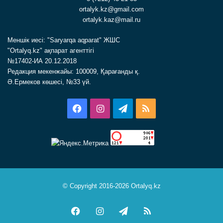
ortalyk.kz@gmail.com
ortalyk.kaz@mail.ru
Меншік иесі: "Saryarqa aqparat" ЖШС
"Ortalyq.kz" ақпарат агенттігі
№17402-ИА 20.12.2018
Редакция мекенжайы: 100009, Қарағанды қ.
Ә.Ермеков көшесі, №33 үй.
Facebook
Instagram
Telegram
RSS
© Copyright 2016-2026 Ortalyq.kz
Facebook
Instagram
Telegram
RSS