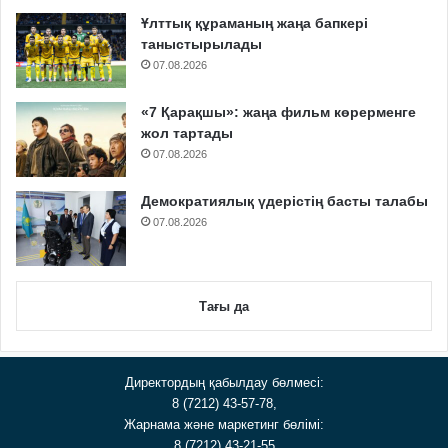
Ұлттық құраманың жаңа бапкері
таныстырылады
07.08.2026
«7 Қарақшы»: жаңа фильм көрерменге
жол тартады
07.08.2026
Демократиялық үдерістің басты талабы
07.08.2026
Тағы да
Директордың қабылдау бөлмесі:
8 (7212) 43-57-78,
Жарнама және маркетинг бөлімі:
8 (7212) 43-21-55