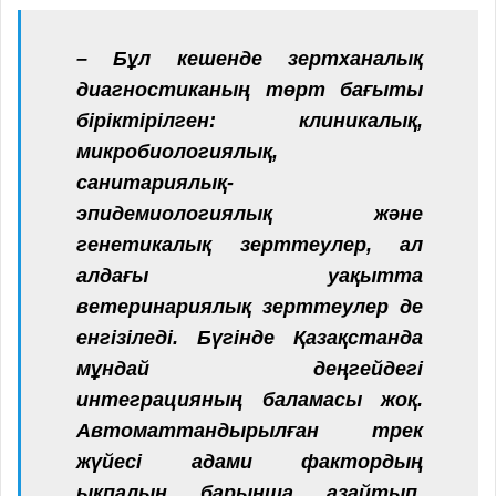
– Бұл кешенде зертханалық
диагностиканың төрт бағыты
біріктірілген: клиникалық,
микробиологиялық,
санитариялық-
эпидемиологиялық және
генетикалық зерттеулер, ал
алдағы уақытта
ветеринариялық зерттеулер де
енгізіледі. Бүгінде Қазақстанда
мұндай деңгейдегі
интеграцияның баламасы жоқ.
Автоматтандырылған трек
жүйесі адами фактордың
ықпалын барынша азайтып,