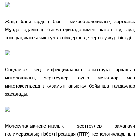
Жаңа бағыттардың бірі – микробиологиялық зертхана.
Мұнда адамның биоматериалдарымен қатар су, ауа,
топырақ және азық-түлік өнімдеріне де зерттеу жүргізіледі.
Сондай-ақ зең инфекцияларын анықтауға арналған
микологиялық зерттеулер, ауыр металдар мен
микотоксиндердің құрамын анықтау бойынша талдаулар
жасалады.
Молекулалық-генетикалық зерттеулер заманауи
полимеразалық тізбекті реакция (ПТР) технологияларының