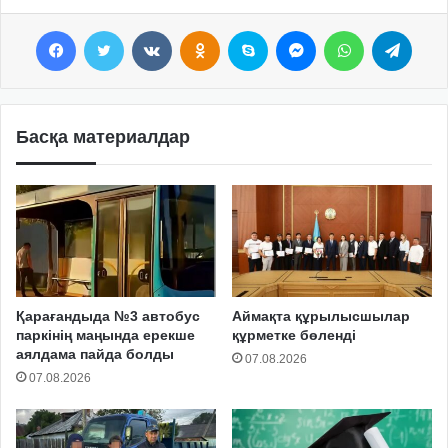
Facebook
Twitter
VKontakte
Odnoklassniki
Skype
Messenger
WhatsApp
Telegram
Басқа материалдар
Қарағандыда №3 автобус
Аймақта құрылысшылар
паркінің маңында ерекше
құрметке бөленді
аялдама пайда болды
07.08.2026
07.08.2026