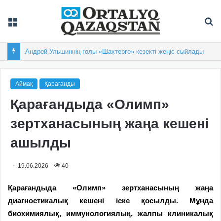
Мәзір
Із
Андрей Ульшиннің голы «Шахтерге» кезекті жеңіс сыйлады
Аймақ
Қарағанды
Қарағандыда «Олимп»
зертханасының жаңа кешені
ашылды
19.06.2026
40
Қарағандыда «Олимп» зертханасының жаңа
диагностикалық кешені іске қосылды. Мұнда
биохимиялық, иммунологиялық, жалпы клиникалық