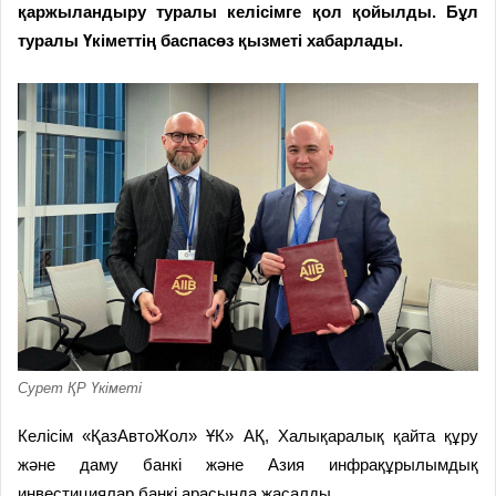
қаржыландыру туралы келісімге қол қойылды. Бұл
туралы Үкіметтің баспасөз қызметі хабарлады.
Сурет ҚР Үкіметі
Келісім «ҚазАвтоЖол» ҰК» АҚ, Халықаралық қайта құру
және даму банкі және Азия инфрақұрылымдық
инвестициялар банкі арасында жасалды.