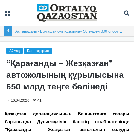
Мәзір
Із
Астанадағы «Болашақ ойындарына» 50 елден 800 спортшы жиналды
Аймақ
Бас тақырып
“Қарағанды – Жезқазған”
автожолының құрылысына
650 млрд теңге бөлінеді
16.04.2026
41
Қазақстан делегациясының Вашингтонға сапары
барысында Дүниежүзілік банктің штаб-пәтерінде
“Қарағанды – Жезқазған” автожолын салуды