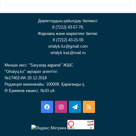
Директордың қабылдау бөлмесі:
8 (7212) 43-57-78,
Жарнама және маркетинг бөлімі:
8 (7212) 43-21-55
ortalyk.kz@gmail.com
ortalyk.kaz@mail.ru
Меншік иесі: "Saryarqa aqparat" ЖШС
"Ortalyq.kz" ақпарат агенттігі
№17402-ИА 20.12.2018
Редакция мекенжайы: 100009, Қарағанды қ.
Ә.Ермеков көшесі, №33 үй.
Facebook
Instagram
Telegram
RSS