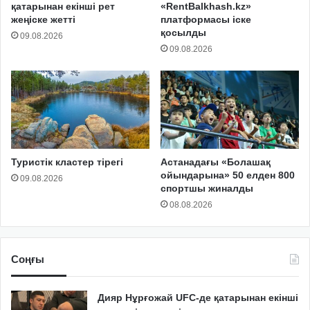
қатарынан екінші рет
«RentBalkhash.kz»
жеңіске жетті
платформасы іске
қосылды
09.08.2026
09.08.2026
Туристік кластер тірегі
Астанадағы «Болашақ
ойындарына» 50 елден 800
09.08.2026
спортшы жиналды
08.08.2026
Соңғы
Дияр Нұрғожай UFC-де қатарынан екінші