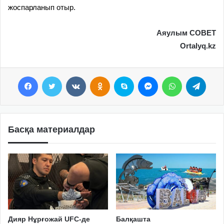
жоспарланып отыр.
Аяулым СОВЕТ
Ortalyq.kz
Facebook
Twitter
VKontakte
Odnoklassniki
Skype
Messenger
WhatsApp
Telegram
Басқа материалдар
Дияр Нұрғожай UFC-де
Балқашта