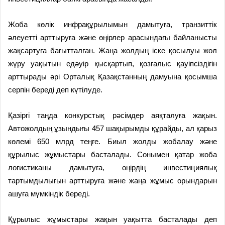
Жоба көлік инфрақұрылымын дамытуға, транзиттік
әлеуетті арттыруға және өңірлер арасындағы байланысты
жақсартуға бағытталған. Жаңа жолдың іске қосылуы жол
жүру уақытын едәуір қысқартып, қозғалыс қауіпсіздігін
арттырады әрі Орталық Қазақстанның дамуына қосымша
серпін береді деп күтілуде.
Қазіргі таңда конкурстық рәсімдер аяқталуға жақын.
Автожолдың ұзындығы 457 шақырымды құрайды, ал қарыз
көлемі 650 млрд теңге. Биыл жолды жобалау және
құрылыс жұмыстары басталады.
Сонымен қатар жоба
логистиканы дамытуға, өңірдің инвестициялық
тартымдылығын арттыруға және жаңа жұмыс орындарын
ашуға мүмкіндік береді.
Құрылыс жұмыстары жақын уақытта басталады деп