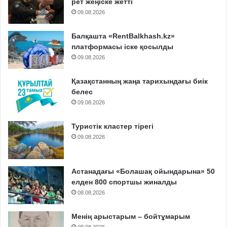
рет жеңіске жетті
09.08.2026
Балқашта «RentBalkhash.kz»
платформасы іске қосылды
09.08.2026
Қазақстанның жаңа тарихындағы биік
белес
09.08.2026
Туристік кластер тірегі
09.08.2026
Астанадағы «Болашақ ойындарына» 50
елден 800 спортшы жиналды
08.08.2026
Менің арыстарым – бойтұмарым