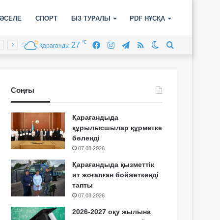
ӘСЕЛЕ
СПОРТ
БІЗ ТУРАЛЫ
PDF НҰСҚА
℃
27
Facebook
Instagram
Telegram
RSS
Switch
Іздеу
Қарағанды
skin
Соңғы
Қарағандыда
құрылысшылар құрметке
бөленді
07.08.2026
Қарағандыда қызметтік
ит жоғалған бойжеткенді
тапты
07.08.2026
2026-2027 оқу жылына