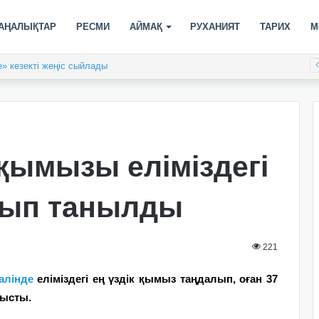
АҢАЛЫҚТАР
РЕСМИ
АЙМАҚ
РУХАНИЯТ
ТАРИХ
М
» кезекті жеңіс сыйлады
ымызы еліміздегі
лып танылды
221
алінде
еліміздегі ең үздік қымыз таңдалып, оған 37
тысты.