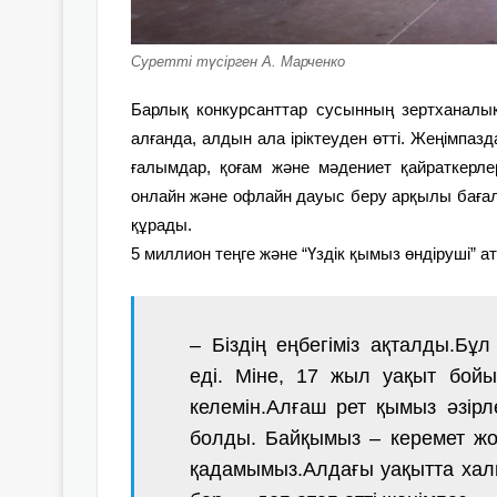
Суретті түсірген А. Марченко
Барлық конкурсанттар сусынның зертханалы
алғанда, алдын ала іріктеуден өтті. Жеңімпа
ғалымдар, қоғам және мәдениет қайраткерле
онлайн және офлайн дауыс беру арқылы бағал
құрады.
5 миллион теңге және “Үздік қымыз өндіруші” 
– Біздің еңбегіміз ақталды.Бұ
еді. Міне, 17 жыл уақыт бо
келемін.Алғаш рет қымыз әзірле
болды. Байқымыз – керемет жо
қадамымыз.Алдағы уақытта ха