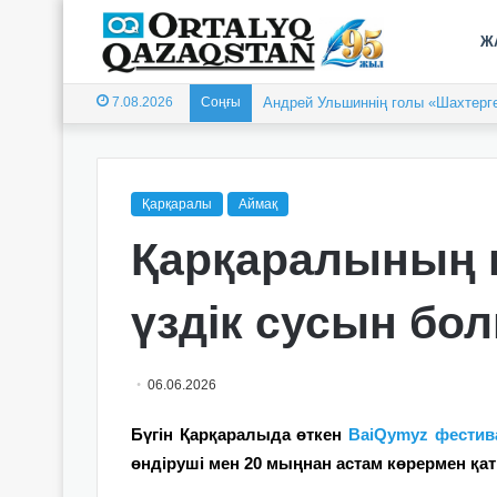
Ж
7.08.2026
Соңғы
Андрей Ульшиннің голы «Шахтерге
Қарқаралы
Аймақ
Қарқаралының қ
үздік сусын бо
06.06.2026
Бүгін Қарқаралыда өткен
BaiQymyz фестив
өндіруші мен 20 мыңнан астам көрермен қа