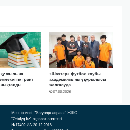
оқу жылына
«Шахтер» футбол клубы
емлекеттік грант
академиясының құрылысы
 анықталды
жалғасуда
07.08.2026
Меншік иесі: "Saryarqa aqparat" ЖШС
"Ortalyq.kz" ақпарат агенттігі
№17402-ИА 20.12.2018