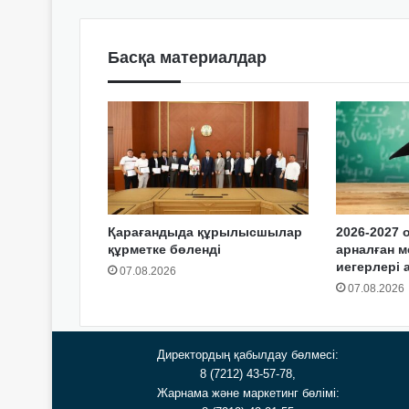
Басқа материалдар
Қарағандыда құрылысшылар
2026-2027 
құрметке бөленді
арналған м
иегерлері
07.08.2026
07.08.2026
Директордың қабылдау бөлмесі:
8 (7212) 43-57-78,
Жарнама және маркетинг бөлімі: