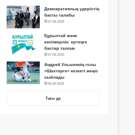
Демократиялық үдерістің
басты талабы
07.08.2026
Құрылтай және
кәсіпкерлік: ертеңге
бастар талғам
07.08.2026
Андрей Ульшиннің голы
«Шахтерге» кезекті жеңіс
сыйлады
06.08.2026
Тағы да