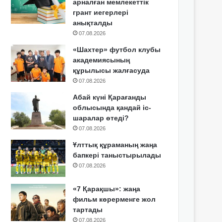
арналған мемлекеттік
грант иегерлері
анықталды
07.08.2026
«Шахтер» футбол клубы
академиясының
құрылысы жалғасуда
07.08.2026
Абай күні Қарағанды
облысында қандай іс-
шаралар өтеді?
07.08.2026
Ұлттық құраманың жаңа
бапкері таныстырылады
07.08.2026
«7 Қарақшы»: жаңа
фильм көрерменге жол
тартады
07.08.2026