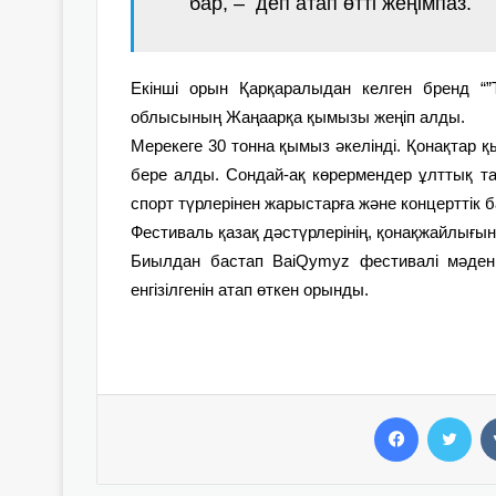
бар, – деп атап өтті жеңімпаз.
Екінші орын Қарқаралыдан келген бренд “
облысының Жаңаарқа қымызы жеңіп алды.
Мерекеге 30 тонна қымыз әкелінді. Қонақтар қ
бере алды. Сондай-ақ көрермендер ұлттық т
спорт түрлерінен жарыстарға және концерттік 
Фестиваль қазақ дәстүрлерінің, қонақжайлығын
Биылдан бастап BaiQymyz фестивалі мәдени-
енгізілгенін атап өткен орынды.
Facebook
Twitter