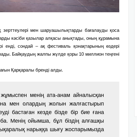
қ зерттеулері мен шаруашылықтарды бағалауды қоса
здарды кәсіби қазылар алқасы анықтады, оның құрамына
рі енді, сондай – ақ фестиваль қонақтарының өздері
ады. Байқаудың жалпы жүлде қоры 10 миллион теңгені
атағын Қарқаралы бренді алды.
л жұмыспен менің ата-анам айналысқан
йына мен олардың жолын жалғастырып
уді бастаған кезде бізде бір бие ғана
ба. Менің ойымша, бұл біздің алғашқы
лықаралық нарыққа шығу жоспарымызда