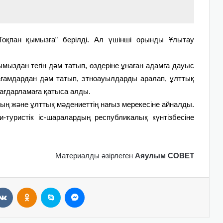
”Тоқпан қымызға” берілді. Ал үшінші орынды
Ұлытау
ымыздан тегін дәм татып, өздеріне ұнаған адамға дауыс
ағамдардан дәм татып, этноауылдарды аралап, ұлттық
бағдарламаға қатыса алды.
ың және ұлттық мәдениеттің нағыз мерекесіне айналды.
туристік іс-шаралардың республикалық күнтізбесіне
Материалды әзірлеген
Аяулым СОВЕТ
VKontakte
Odnoklassniki
Skype
Messenger