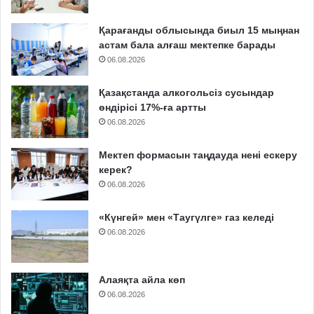
Қарағанды облысында биыл 15 мыңнан
астам бала алғаш мектепке барады
06.08.2026
Қазақстанда алкогольсіз сусындар
өндірісі 17%-ға артты
06.08.2026
Мектеп формасын таңдауда нені ескеру
керек?
06.08.2026
«Күнгей» мен «Таугүлге» газ келеді
06.08.2026
Алаяқта айла көп
06.08.2026