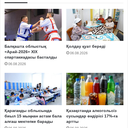
Балқашта облыстық
Қолдау қуат береді
«Арай-2026» XIX
06.08.2026
спартакиадасы басталды
06.08.2026
Қарағанды облысында
Қазақстанда алкогольсіз
биыл 15 мыңнан астам бала
сусындар өндірісі 17%-ға
алғаш мектепке барады
артты