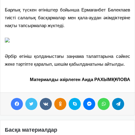
Барлық түскен өтініштер бойынша Ермағанбет Бөлекпаев
тиісті салалық басқармалар мен қала-аудан әкімдіктеріне
нақты тапсырмалар жүктеді.
Әрбір өтініш қолданыстағы заңнама талаптарына сәйкес
жеке тәртіпте қаралып, шешім қабылданатыны айтылды.
Материалды әзірлеген Аида РАХЫМҚҰЛОВА
Facebook
Twitter
VKontakte
Odnoklassniki
Skype
Messenger
WhatsApp
Telegram
Басқа материалдар