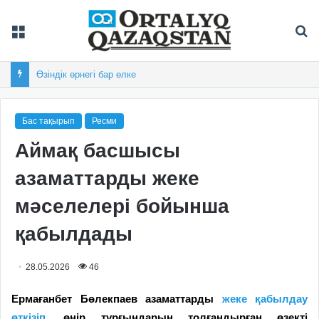
Мәзір
Із
Өзіндік өрнегі бар өлке
Бас тақырып
Ресми
Аймақ басшысы
азаматтарды жеке
мәселелері бойынша
қабылдады
28.05.2026
46
Ермағанбет Бөлекпаев
азаматтарды
жеке қабылдау
өткізіп,
өңір тұрғындарын толғандырған өзекті