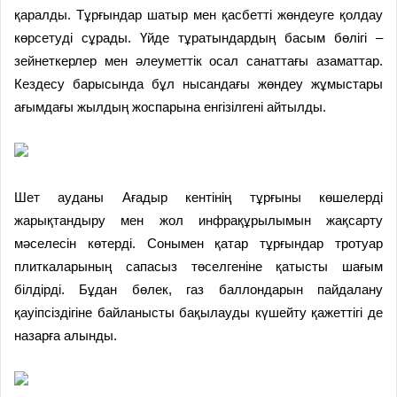
қаралды. Тұрғындар шатыр мен қасбетті жөндеуге қолдау
көрсетуді сұрады. Үйде тұратындардың басым бөлігі –
зейнеткерлер мен әлеуметтік осал санаттағы азаматтар.
Кездесу барысында бұл нысандағы жөндеу жұмыстары
ағымдағы жылдың жоспарына енгізілгені айтылды.
Шет ауданы Ағадыр кентінің тұрғыны көшелерді
жарықтандыру мен жол инфрақұрылымын жақсарту
мәселесін көтерді. Сонымен қатар тұрғындар тротуар
плиткаларының сапасыз төселгеніне қатысты шағым
білдірді. Бұдан бөлек, газ баллондарын пайдалану
қауіпсіздігіне байланысты бақылауды күшейту қажеттігі де
назарға алынды.