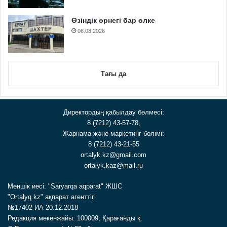
Өзіндік өрнегі бар өлке
06.08.2026
Тағы да
Директордың қабылдау бөлмесі:
8 (7212) 43-57-78,
Жарнама және маркетинг бөлімі:
8 (7212) 43-21-55
ortalyk.kz@gmail.com
ortalyk.kaz@mail.ru
Меншік иесі: "Saryarqa aqparat" ЖШС
"Ortalyq.kz" ақпарат агенттігі
№17402-ИА 20.12.2018
Редакция мекенжайы: 100009, Қарағанды қ.