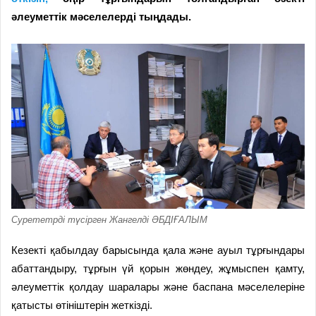
әлеуметтік мәселелерді тыңдады.
Сурететрді түсірген Жангелді ӘБДІҒАЛЫМ
Кезекті қабылдау барысында қала және ауыл тұрғындары
абаттандыру, тұрғын үй қорын жөндеу, жұмыспен қамту,
әлеуметтік қолдау шаралары және баспана мәселелеріне
қатысты өтініштерін жеткізді.