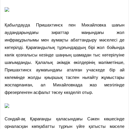
Қабылдауда Пришахтинск пен Михайловка шағын
аудандарындағы зираттар маңындағы жол
инфрақұрылымы мен аумақты абаттандыру мәселесі де
көтерілді. Қарағандылық тұрғындардың бірі жол бойында
көлік қозғалысы кезінде шаңның шамадан тыс көтерілуіне
шағымданды. Қалалық әкімдік өкілдерінің мәліметінше,
Пришахтинск аумағындағы аталған учаскеде бір ай
көлемінде жолды қиыршық таспен нығайту жұмыстары
жоспарланған, ал Михайловкада жаз мезгілінде
фрезерленген асфальт төсеу көзделіп отыр.
Сондай-ақ Қарағанды қаласындағы Сәкен көшесінде
орналасқан көпқабатты тұрғын үйге қатысты мәселе