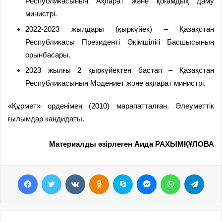
Республикасының Ақпарат және қоғамдық даму
министрі.
2022-2023 жылдары (қыркүйек) – Қазақстан
Республикасы Президенті Әкімшілігі Басшысының
орынбасары.
2023 жылғы 2 қыркүйектен бастап – Қазақстан
Республикасының Мәдениет және ақпарат министрі.
«Құрмет» орденімен (2010) марапатталған. Әлеуметтік
ғылымдар кандидаты.
Материалды әзірлеген Аида РАХЫМҚҰЛОВА
Facebook
Twitter
VKontakte
Odnoklassniki
Skype
Messenger
WhatsApp
Telegram