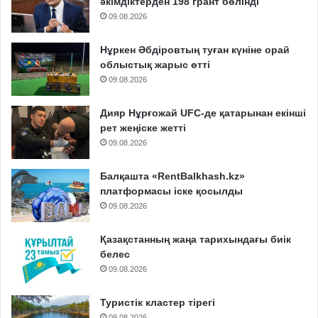
әкімдіктерден 198 грант бөлінді
09.08.2026
Нұркен Әбдіровтың туған күніне орай
облыстық жарыс өтті
09.08.2026
Дияр Нұрғожай UFC-де қатарынан екінші
рет жеңіске жетті
09.08.2026
Балқашта «RentBalkhash.kz»
платформасы іске қосылды
09.08.2026
Қазақстанның жаңа тарихындағы биік
белес
09.08.2026
Туристік кластер тірегі
09.08.2026