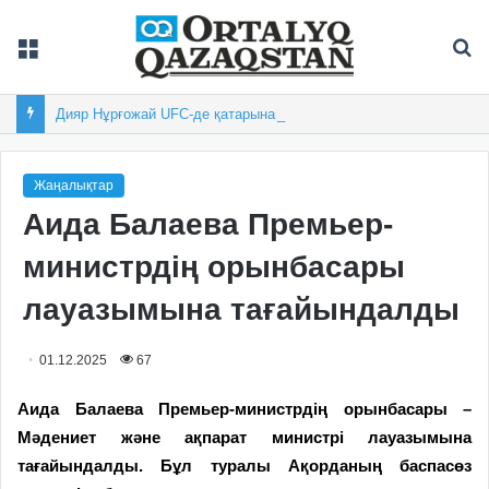
Мәзір
Із
Дияр Нұрғожай UFC-де қатарынан екінші рет жеңіске жетті
Жаңалықтар
Аида Балаева Премьер-
министрдің орынбасары
лауазымына тағайындалды
01.12.2025
67
Аида Балаева Премьер-министрдің орынбасары –
Мәдениет және ақпарат министрі лауазымына
тағайындалды. Бұл туралы Ақорданың баспасөз