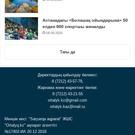
Астанадағы «Болашақ ойындарына» 50
елден 800 спортшы жиналды
08.08.2026
Тағы да
Директордың қабылдау бөлмесі:
8 (7212) 43-57-78,
Жарнама және маркетинг бөлімі:
8 (7212) 43-21-55
ortalyk.kz@gmail.com
ortalyk.kaz@mail.ru
Меншік иесі: "Saryarqa aqparat" ЖШС
"Ortalyq.kz" ақпарат агенттігі
№17402-ИА 20.12.2018