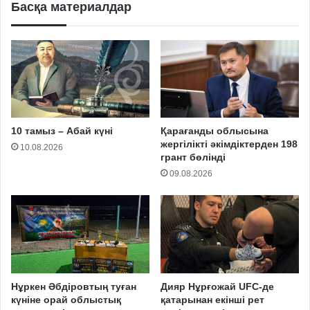
Басқа материалдар
10 тамыз – Абай күні
Қарағанды облысына
жергілікті әкімдіктерден 198
10.08.2026
грант бөлінді
09.08.2026
Нұркен Әбдіровтың туған
Дияр Нұрғожай UFC-де
күніне орай облыстық
қатарынан екінші рет