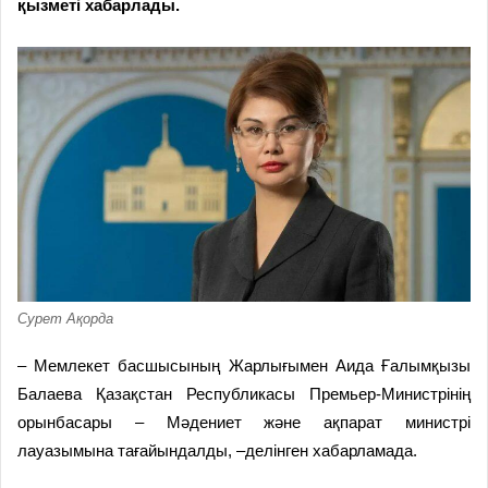
қызметі хабарлады.
Сурет Ақорда
– Мемлекет басшысының Жарлығымен Аида Ғалымқызы
Балаева Қазақстан Республикасы Премьер-Министрінің
орынбасары – Мәдениет және ақпарат министрі
лауазымына тағайындалды, –делінген хабарламада.