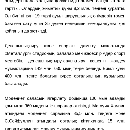
өнімдерін қала халқына қолжетімді бағамен сатқанын алға
тартты. Олардың жиынтық құны 8,2 млн. теңгені құрапты.
Ол бүгінгі күні 19 түрлі ауыл шаруашылық өнімдерін төмен
бағамен сату үшін 25 дүкен иелерімен меморандумға қол
қойғанын да жеткізді.
Денешынықтыру және спортты дамыту мақсатында
«Металлург» стадионын, балалар мен жасөспірімдер спорт
мектебін, денешынықтыру-сауықтыру кешенін жөндеу
жұмыстарына 149 млн. 630 мың теңге бөлінді. Биыл құны
400 млн. теңге болатын күрес орталығының құрылысы
басталады.
Мәдениет саласын ілгерілету бойынша 196 мың адамды
қамтыған 360 мәдени іс-шаралар өткізілді. Мағауия Хамзин
атындағы мәдениет сарайына 85,5 млн. теңгеге және
С.Сейфуллин атындағы орталық кітапханаға 15 млн.
теңгеге ағымдағы жөндеу жұмыстары жүргізілген.