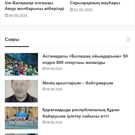
Іле-Балқашқа алғашқы
Сарыарқаның жауһары
Амур жолбарысы жіберілді
02.08.2026
04.08.2026
Соңғы
Астанадағы «Болашақ ойындарына» 50
елден 800 спортшы жиналды
08.08.2026
Менің арыстарым – бойтұмарым
08.08.2026
Қарағандыда республикалық Құран
байқауына іріктеу сайысы өтті
08.08.2026