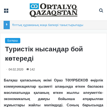
Мәзір
Із
Ұлттық құраманың жаңа бапкері таныстырылады
Балқаш
Туристік нысандар бой
көтереді
04.02.2020
142
Балқаш қаласының әкімі Ораз ТӘУІРБЕКОВ өңірлік
коммуникациялар қызметі алаңында өткен баспасөз
мәслихатында қаланың өткен жылғы әлеуметтік-
экономикалық дамуы бойынша атқарылған
жұмыстары жайлы мәлімдеді. Соның барысында