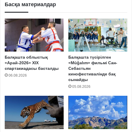
Басқа материалдар
Балқашта облыстық
Балқашта түсірілген
«Арай-2026» XIX
«Mūğalım» фильмі Сан-
спартакиадасы басталды
Себастьян
кинофестивалінде бақ
06.08.2026
сынайды
05.08.2026