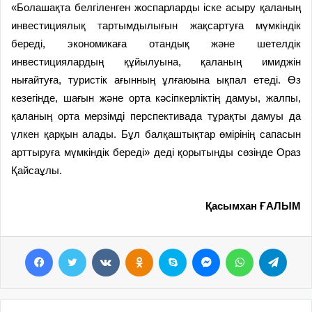
«Болашақта белгіленген жоспарларды іске асыру қаланың
инвестициялық тартымдылығын жақсартуға мүмкіндік
береді, экономикаға отандық және шетелдік
инвестициялардың құйылуына, қаланың имиджін
нығайтуға, туристік ағынның ұлғаюына ықпал етеді. Өз
кезегінде, шағын және орта кәсіпкерліктің дамуы, жалпы,
қаланың орта мерзімді перспективада тұрақты дамуы да
үлкен қарқын алады. Бұл балқаштықтар өмірінің сапасын
арттыруға мүмкіндік береді» деді қорытынды сөзінде Ораз
Қайсаұлы.
Қасымхан ҒАЛЫМ
Facebook
Twitter
VKontakte
Odnoklassniki
Skype
Messenger
WhatsApp
Telegram