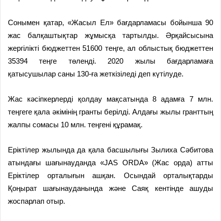
Сонымен қатар, «Жасыл Ел» бағдарламасы бойынша 90
жас балқаштықтар жұмысқа тартылды. Әрқайсысына
жергілікті бюджеттен 51600 теңге, ал облыстық бюджеттен
35394 теңге төленді. 2020 жылы бағдарламаға
қатысушылар саны 130-ға жеткізіледі деп күтілуде.
Жас кәсіпкерлерді қолдау мақсатында 8 адамға 7 млн.
теңгеге қала әкімінің гранты берілді. Алдағы жылы гранттың
жалпы сомасы 10 млн. теңгені құрамақ.
Еріктілер жылында да қала басшылығы Зылиха Сәбитова
атындағы шағынауданда «JAS ORDA» (Жас орда) атты
Еріктілер орталығын ашқан. Осындай орталықтарды
Қоңырат шағынауданында және Саяқ кентінде ашуды
жоспарлап отыр.