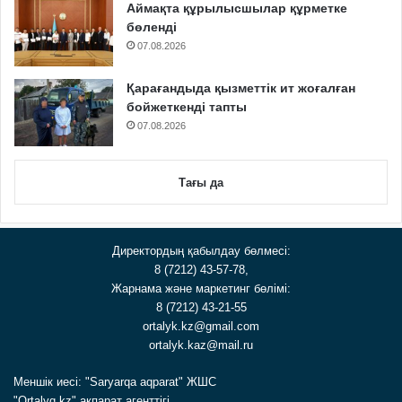
Аймақта құрылысшылар құрметке
бөленді
07.08.2026
Қарағандыда қызметтік ит жоғалған
бойжеткенді тапты
07.08.2026
Тағы да
Директордың қабылдау бөлмесі:
8 (7212) 43-57-78,
Жарнама және маркетинг бөлімі:
8 (7212) 43-21-55
ortalyk.kz@gmail.com
ortalyk.kaz@mail.ru
Меншік иесі: "Saryarqa aqparat" ЖШС
"Ortalyq.kz" ақпарат агенттігі