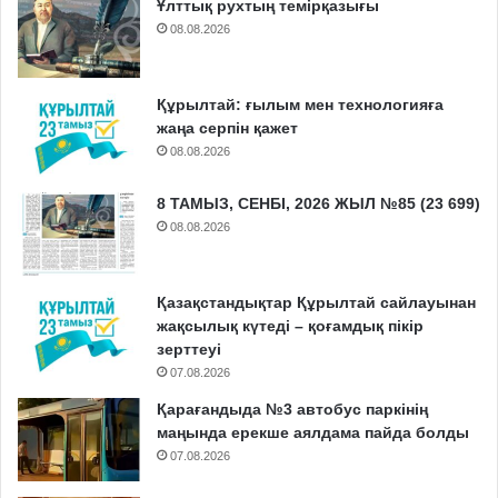
Ұлттық рухтың темірқазығы
08.08.2026
Құрылтай: ғылым мен технологияға
жаңа серпін қажет
08.08.2026
8 ТАМЫЗ, СЕНБІ, 2026 ЖЫЛ №85 (23 699)
08.08.2026
Қазақстандықтар Құрылтай сайлауынан
жақсылық күтеді – қоғамдық пікір
зерттеуі
07.08.2026
Қарағандыда №3 автобус паркінің
маңында ерекше аялдама пайда болды
07.08.2026