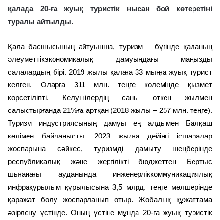
қалада 20-ға жуық туристік нысан бой көтеретіні
туралы айтылды.
Қала басшысының айтуынша, туризм – бүгінде қаланың
әлеуметтікэкономикалық дамуындағы маңызды
салалардың бірі. 2019 жылы қалаға 33 мыңға жуық турист
келген. Оларға 311 млн. теңге көлемінде қызмет
көрсетіліпті. Келушілердің саны өткен жылмен
салыстырғанда 21%ға артқан (2018 жылы – 257 млн. теңге).
Туризм индустриясының дамуы ең алдымен Балқаш
көлімен байланысты. 2023 жылға дейінгі ісшаралар
жоспарына сәйкес, туризмді дамыту шеңберінде
республикалық және жергілікті бюджеттен Бертыс
шығанағы ауданында инженерліккоммуникациялық
инфрақұрылым құрылысына 3,5 млрд. теңге мөлшерінде
қаражат бөлу жоспарланып отыр. Жобалық құжаттама
әзірлену үстінде. Оның үстіне мұнда 20-ға жуық туристік