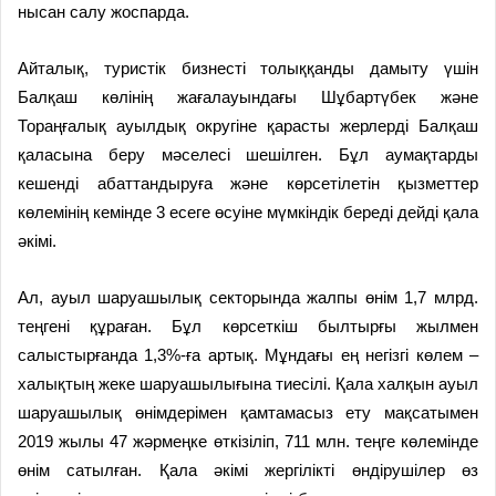
нысан салу жоспарда.
Айталық, туристік бизнесті толыққанды дамыту үшін
Балқаш көлінің жағалауындағы Шұбартүбек және
Тораңғалық ауылдық округіне қарасты жерлерді Балқаш
қаласына беру мәселесі шешілген. Бұл аумақтарды
кешенді абаттандыруға және көрсетілетін қызметтер
көлемінің кемінде 3 есеге өсуіне мүмкіндік береді дейді қала
әкімі.
Ал, ауыл шаруашылық секторында жалпы өнім 1,7 млрд.
теңгені құраған. Бұл көрсеткіш былтырғы жылмен
салыстырғанда 1,3%-ға артық. Мұндағы ең негізгі көлем –
халықтың жеке шаруашылығына тиесілі. Қала халқын ауыл
шаруашылық өнімдерімен қамтамасыз ету мақсатымен
2019 жылы 47 жәрмеңке өткізіліп, 711 млн. теңге көлемінде
өнім сатылған. Қала әкімі жергілікті өндірушілер өз