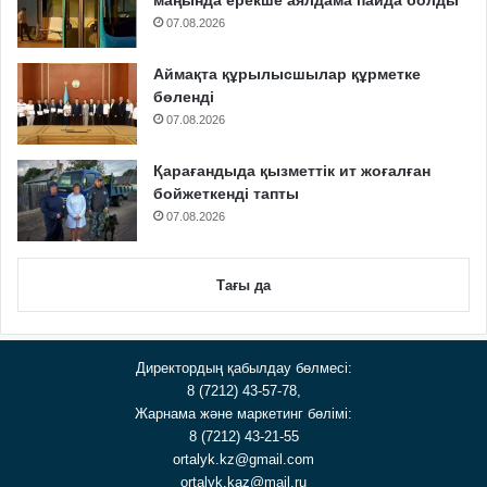
маңында ерекше аялдама пайда болды
07.08.2026
Аймақта құрылысшылар құрметке
бөленді
07.08.2026
Қарағандыда қызметтік ит жоғалған
бойжеткенді тапты
07.08.2026
Тағы да
Директордың қабылдау бөлмесі:
8 (7212) 43-57-78,
Жарнама және маркетинг бөлімі:
8 (7212) 43-21-55
ortalyk.kz@gmail.com
ortalyk.kaz@mail.ru