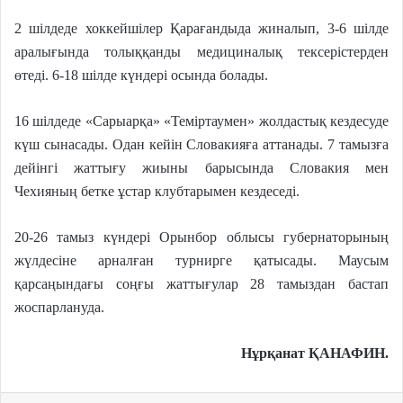
2 шілдеде хоккейшілер Қарағандыда жиналып, 3-6 шілде
аралығында толыққанды медициналық тексерістерден
өтеді. 6-18 шілде күндері осында болады.
16 шілдеде «Сарыарқа» «Теміртаумен» жолдастық кездесуде
күш сынасады. Одан кейін Словакияға аттанады. 7 тамызға
дейінгі жаттығу жиыны барысында Словакия мен
Чехияның бетке ұстар клубтарымен кездеседі.
20-26 тамыз күндері Орынбор облысы губернаторының
жүлдесіне арналған турнирге қатысады. Маусым
қарсаңындағы соңғы жаттығулар 28 тамыздан бастап
жоспарлануда.
Нұрқанат ҚАНАФИН
.