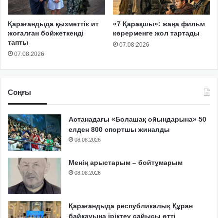
Қарағандыда қызметтік ит
«7 Қарақшы»: жаңа фильм
жоғалған бойжеткенді
көрерменге жол тартады
тапты
07.08.2026
07.08.2026
Соңғы
Астанадағы «Болашақ ойындарына» 50
елден 800 спортшы жиналды
08.08.2026
Менің арыстарым – бойтұмарым
08.08.2026
Қарағандыда республикалық Құран
байқауына іріктеу сайысы өтті