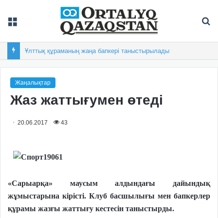
Мәзір
Із
Ұлттық құраманың жаңа бапкері таныстырылады
Жаңалықтар
Жаз жаттығумен өтеді
20.06.2017
43
«Сарыарқа» маусым алдындағы дайындық
жұмыстарына кірісті. Клуб басшылығы мен бапкерлер
құрамы жазғы жаттығу кестесін таныстырды.