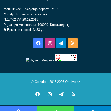
Меншік иесі: "Saryarqa aqparat" ЖШС
"Ortalyq.kz" ақпарат агенттігі
№17402-ИА 20.12.2018
Редакция мекенжайы: 100009, Қарағанды қ.
Ә.Ермеков көшесі, №33 үй.
Facebook
Instagram
Telegram
RSS
© Copyright 2016-2026 Ortalyq.kz
Facebook
Instagram
Telegram
RSS