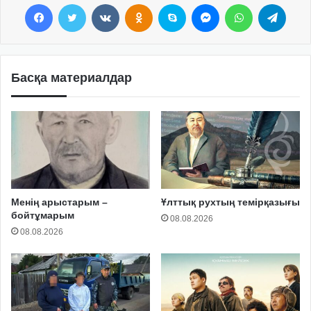
Facebook
Twitter
VKontakte
Odnoklassniki
Skype
Messenger
WhatsApp
Telegram
Басқа материалдар
Менің арыстарым –
Ұлттық рухтың темірқазығы
бойтұмарым
08.08.2026
08.08.2026