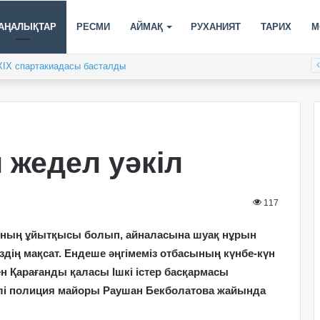
АҢАЛЫҚТАР
РЕСМИ
АЙМАҚ
РУХАНИЯТ
ТАРИХ
М
XIX спартакиадасы басталды
 жедел уәкіл
117
амның ұйытқысы болып, айналасына шуақ нұрын
здің мақсат. Ендеше әңгімеміз отбасының күнбе-күн
н Қарағанды қаласы Ішкі істер басқармасы
кілі полиция майоры Раушан Бекболатова жайында