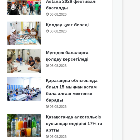
Astana 2026 фестивалі
басталды
06.08.2026
Қолдау қуат береді
06.08.2026
Мүгедек балаларға
қолдау көрсетіледі
06.08.2026
Қарағанды облысында
биыл 15 мыңнан астам
бала алғаш мектепке
барады
06.08.2026
Қазақстанда алкогольсіз
сусындар өндірісі 17%-ға
артты
06.08.2026