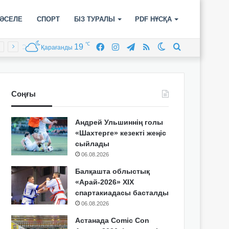
ӘСЕЛЕ
СПОРТ
БІЗ ТУРАЛЫ
PDF НҰСҚА
℃
19
Facebook
Instagram
Telegram
RSS
Switch
Іздеу
Қарағанды
skin
Соңғы
Андрей Ульшиннің голы
«Шахтерге» кезекті жеңіс
сыйлады
06.08.2026
Балқашта облыстық
«Арай-2026» XIX
спартакиадасы басталды
06.08.2026
Астанада Comic Con