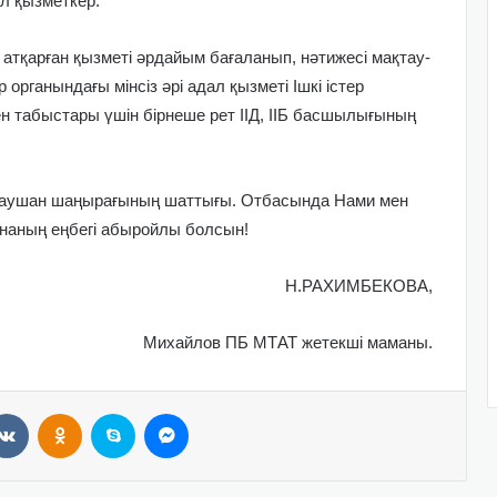
ол қызметкер.
қарған қызметі әрдайым бағаланып, нәтижесі мақтау-
 органындағы мінсіз әрі адал қызметі Ішкі істер
ген табыстары үшін бірнеше рет ІІД, ІІБ басшылығының
ен Раушан шаңырағының шаттығы. Отбасында Нами мен
ананың еңбегі абыройлы болсын!
Н.РАХИМБЕКОВА,
Михайлов ПБ МТАТ жетекші маманы.
VKontakte
Odnoklassniki
Skype
Messenger