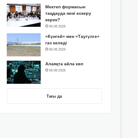
Мектеп формасын
таңдауда нені ескеру
керек?
06.08.2026
«Күнгей» мен «Таугүлге»
газ келеді
06.08.2026
Алаяқта айла көп
06.08.2026
Тағы да