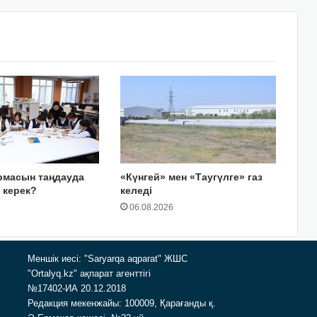
рмасын таңдауда
«Күнгей» мен «Таугүлге» газ
у керек?
келеді
06.08.2026
Меншік иесі: "Saryarqa aqparat" ЖШС
"Ortalyq.kz" ақпарат агенттігі
№17402-ИА 20.12.2018
Редакция мекенжайы: 100009, Қарағанды қ.