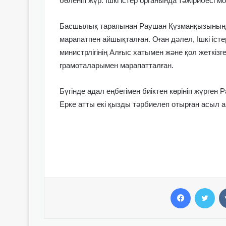
бөленіп жүр. Ішкі істер органында тәжірибесі м
Басшылық тарапынан Раушан Құзманқызының ат
марапатпен айшықталған. Оған дәлел, Ішкі істер
министрлігінің Алғыс хатымен және қол жеткіз
грамоталарымен марапатталған.
Бүгінде адал еңбегімен биіктен көрініп жүрг
Ерке атты екі қызды тәрбиелеп отырған асыл 
Facebook
Twitter