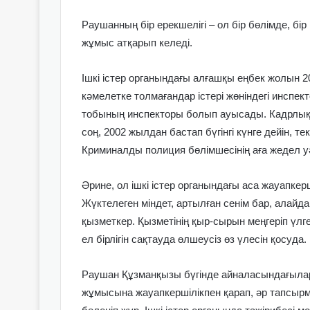
Раушанның бір ерекшелігі – ол бір бөлімде, бі
жұмыс атқарып келеді.
Ішкі істер органындағы алғашқы еңбек жолын 
кәмелетке толмағандар істері жөніндегі инсп
тобының инспекторы болып ауысады. Кадрлық 
соң, 2002 жылдан бастап бүгінгі күнге дейін, тек
Криминалды полиция бөлімшесінің аға жедел уәк
Әрине, ол ішкі істер органындағы аса жауапкерш
Жүктелеген міндет, артылған сенім бар, алайда
қызметкер. Қызметінің қыр-сырын меңгеріп үлг
ел бірлігін сақтауда өлшеусіз өз үлесін қосуда.
Раушан Құзманқызы бүгінде айналасындағылары
жұмысына жауапкершілікпен қарап, әр тапсырма