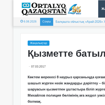
Ж
6.08.2026
Соңғы
Балқашта облыстық «Арай-2026» 
Жаңалықтар
Қызметте батыл
07.03.2017
Көктем мерекесі 8 наурыз қарсаныңда қоғ
шашып жүрген нәзік жандарды дәріптеу – бі
шаруасын қызметпен ұштастыра біліп жүрге
Михайлов полиция бөлімінің аға жедел уә
болмақ.