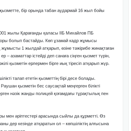
р қызметте, бір орында табан аудармай 16 жыл бойы
2001 жылы Қарағанды қаласы ІІБ Михайлов ПБ
екторы болып бастайды. Көп ұзамай кадр жұмысы
жұмысты 1 жылдай атқарып, өзіне тәжірибе жинақтаған
 ер – азаматтар істейді деп санаға сіңген қызмет түрін,
ілі қызметін ерлермен бірге иық тіресіп атқарып жүр.
ілікті талап ететін қызметтің бірі десе болады.
 Раушан қызметін бес саусақтай меңгерген білікті
ерген нәзік жанды полицей қоғамдағы тұрақтылық пен
 мен әріптестері арасында сыйлы да құрметті. Өз
ны дер кезінде атқаратын ол – көпшіліктің алғысына