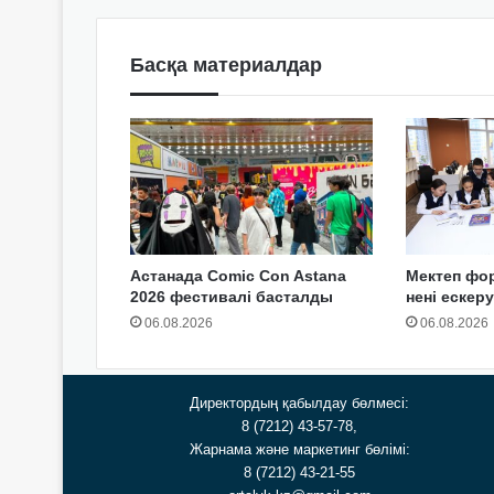
Басқа материалдар
Астанада Comic Con Astana
Мектеп фо
2026 фестивалі басталды
нені ескер
06.08.2026
06.08.2026
Директордың қабылдау бөлмесі:
8 (7212) 43-57-78,
Жарнама және маркетинг бөлімі:
8 (7212) 43-21-55