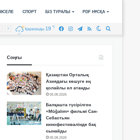
ӘСЕЛЕ
СПОРТ
БІЗ ТУРАЛЫ
PDF НҰСҚА
℃
19
Facebook
Instagram
Telegram
RSS
Switch
Іздеу
Қарағанды
skin
Соңғы
Қазақстан Орталық
Азиядағы көшуге ең
қолайлы ел атанды
05.08.2026
Балқашта түсірілген
«Mūğalım» фильмі Сан-
Себастьян
кинофестивалінде бақ
сынайды
05.08.2026