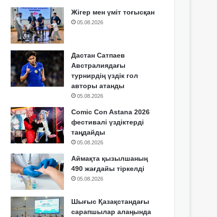
Жігер мен үміт тоғысқан
05.08.2026
Дастан Сатпаев
Австралиядағы
турнирдің үздік гол
авторы атанды
05.08.2026
Comic Con Astana 2026
фестивалі үздіктерді
таңдайды
05.08.2026
Аймақта қызылшаның
490 жағдайы тіркелді
05.08.2026
Шығыс Қазақстандағы
сарапшылар алаңында