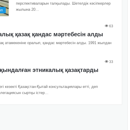
перспективаларын талқылады. Шетелдік кәсіпкерлер
жылына 20…
ып
63
алық қазақ қандас мәртебесін алды
зақ атамекеніне оралып, қандас мәртебесін алды. 1991 жылдан
33
тқындалған этникалық қазақтарды
і кезекті Қазақстан-Қытай консультациялары өтті, деп
делегациясын сыртқы істер…