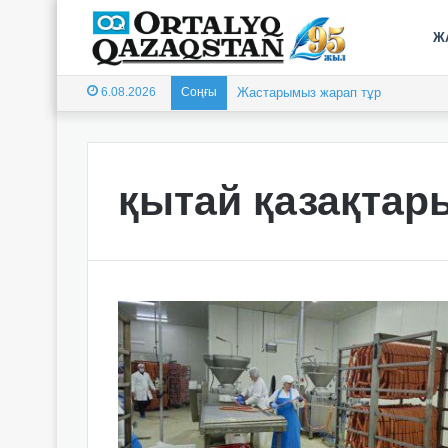
Ж
6.08.2026
Соңғы
Жастарымыз жарап тұр
қытай қазақтар