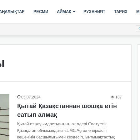
АҢАЛЫҚТАР
РЕСМИ
АЙМАҚ
РУХАНИЯТ
ТАРИХ
М
ы
05.07.2024
187
Қытай Қазақстаннан шошқа етін
сатып алмақ
Қытай ет қауымдастығының өкілдері Солтүстік
Қазақстан облысындағы «EMC Agro» өнеркәсіп
кешенінің басшылығымен кездесіп, ынтымақтастық