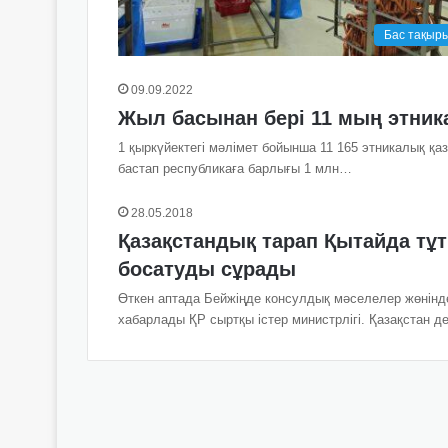
Бас тақыр
09.09.2022
Жыл басынан бері 11 мың этник
1 қыркүйектегі мәлімет бойынша 11 165 этникалық қа
бастап республикаға барлығы 1 млн…
28.05.2018
Қазақстандық тарап Қытайда тұ
босатуды сұрады
Өткен аптада Бейжіңде консулдық мәселелер жөніндег
хабарлады ҚР сыртқы істер министрлігі. Қазақстан 