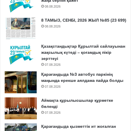
жаңа серпін қажет
08.08.2026
8 ТАМЫЗ, СЕНБІ, 2026 ЖЫЛ №85 (23 699)
08.08.2026
Қазақстандықтар Құрылтай сайлауынан
жақсылық күтеді – қоғамдық пікір
зерттеуі
07.08.2026
Қарағандыда №3 автобус паркінің
маңында ерекше аялдама пайда болды
07.08.2026
Аймақта құрылысшылар құрметке
бөленді
07.08.2026
Қарағандыда қызметтік ит жоғалған