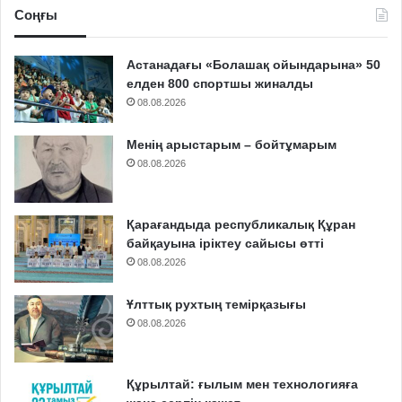
Соңғы
Астанадағы «Болашақ ойындарына» 50
елден 800 спортшы жиналды
08.08.2026
Менің арыстарым – бойтұмарым
08.08.2026
Қарағандыда республикалық Құран
байқауына іріктеу сайысы өтті
08.08.2026
Ұлттық рухтың темірқазығы
08.08.2026
Құрылтай: ғылым мен технологияға