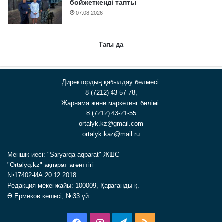
бойжеткенді тапты
07.08.2026
Тағы да
Директордың қабылдау бөлмесі:
8 (7212) 43-57-78,
Жарнама және маркетинг бөлімі:
8 (7212) 43-21-55
ortalyk.kz@gmail.com
ortalyk.kaz@mail.ru
Меншік иесі: "Saryarqa aqparat" ЖШС
"Ortalyq.kz" ақпарат агенттігі
№17402-ИА 20.12.2018
Редакция мекенжайы: 100009, Қарағанды қ.
Ә.Ермеков көшесі, №33 үй.