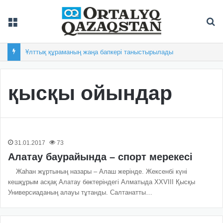
Мәзір
Із
Ұлттық құраманың жаңа бапкері таныстырылады
қысқы ойындар
31.01.2017
73
Алатау баурайында – спорт мерекесі
Жаһан жұртының назары – Алаш жерінде. Жексенбі күні
кешқұрым асқақ Алатау бөктеріндегі Алматыда ХХVІІІ Қысқы
Универсиаданың алауы тұтанды. Салтанатты…