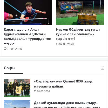
Қарағандылық Алан
Нұркен Әбдіровтың туған
Құрманғалиев АҚШ-тағы
күніне орай облыстық
халықаралық турнирде топ
жарыс өтті
жарды
09.08.2026
10.08.2026
Соңғы
«Сарыарқа» мен Qarmet ЖХК жаңа
маусымға дайын
10.08.2026
Доскей ауылында дене шынықтыру-
сауықтыру кешенінің қазығы қағылды