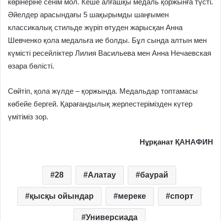
көрінеріне сенім мол. Кеше алғашқы медаль қоржынға түсті.
Әйелдер арасындағы 5 шақырымды шаңғымен
классикалық стильде жүріп өтуден жарысқан Анна
Шевченко қола медальға ие болды. Бұл сында алтын мен
күмісті ресейліктер Лилия Васильева мен Анна Нечаевская
өзара бөлісті.
Сөйтіп, қола жүлде – қоржында. Медальдар топтамасы
көбейе бергей. Қарағандылық жерлестерімізден күтер
үмітіміз зор.
Нұрқанат ҚАНАФИН
28
Алатау
баурай
қысқы ойындар
мереке
спорт
Универсиада