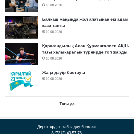
10.08.2026
Балқаш маңында жол апатынан екі адам
қаза тапты
10.08.2026
Қарағандылық Алан Құрманғалиев АҚШ-
тағы халықаралық турнирде топ жарды
10.08.2026
Жаңа дәуір бастауы
10.08.2026
Тағы да
Директордың қабылдау бөлмесі:
8 (7212) 43-57-78,