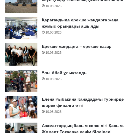
10.08.2026
Қарағандыда ерекше жандарға жаңа
жұмыс орындары ашылды
10.08.2026
Ерекше жандарға – ерекше назар
10.08.2026
Ұлы Абай ұлықталды
10.08.2026
Елена Рыбакина Канададағы турнирде
ширек финалға өтті
10.08.2026
Азаматтардың басым көпшілігі Қасым-
Жомарт Тоқаевқа сенім білдіреді