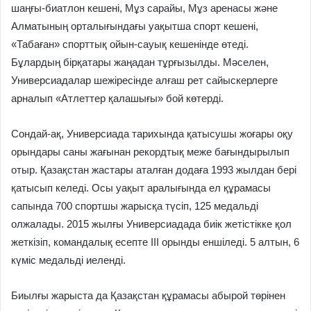
шаңғы-биатлон ке­шені, Мұз сарайы, Мұз аренасы және
Алматының орталығындағы уақытша спорт кешені,
«Табаған» спорттық ойын-сауық кешенінде өтеді.
Бұлардың бірқатары жаңадан тұрғызылды. Мәселен,
Универсиадалар шежіресінде алғаш рет сайыскерлерге
арналып «Атлеттер қалашығы» бой көтерді.
Сондай-ақ, Универсиада тари­хында қатысушы жоғары оқу
орындары саны жағынан рекордтық меже бағындырылып
отыр. Қазақ­стан жастары аталған додаға 1993 жылдан бері
қатысып келеді. Осы уақыт аралығында ел құрамасы
сапында 700 спортшы жарысқа түсіп, 125 медальді
олжалады. 2015 жылғы Универсиадада биік жетістікке қол
жеткізіп, командалық есепте ІІІ орынды еншіледі. 5 алтын, 6
күміс медальді иеленді.
Биылғы жарыста да Қазақстан құрамасы абырой төрінен