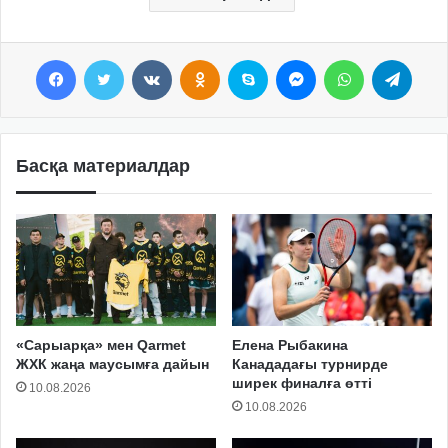
Facebook
Twitter
VKontakte
Odnoklassniki
Skype
Messenger
WhatsApp
Telegram
Басқа материалдар
«Сарыарқа» мен Qarmet
Елена Рыбакина
ЖХК жаңа маусымға дайын
Канададағы турнирде
ширек финалға өтті
10.08.2026
10.08.2026