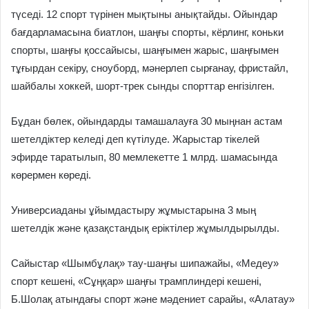
түседі. 12 спорт түрінен мықтыны анықтайды. Ойындар
бағдарламасына биатлон, шаңғы спорты, кёрлинг, коньки
спорты, шаңғы қоссайысы, шаңғымен жарыс, шаңғымен
тұғырдан секіру, сноуборд, мәнерлеп сырғанау, фрис­­тайл,
шайбалы хоккей, шорт-трек сынды спорттар енгізілген.
Бұдан бөлек, ойындарды тамашалауға 30 мыңнан астам
шетелдіктер келеді деп күтілуде. Жарыстар тікелей
эфирде таратылып, 80 мемлекетте 1 млрд. шамасында
көрермен көреді.
Универсиаданы ұйымдастыру жұмыстарына 3 мың
шетелдік және қазақстандық еріктілер жұмылдырылды.
Сайыстар «Шымбұлақ» тау­-шаңғы шипажайы, «Медеу»
спорт кешені, «Сұңқар» шаңғы трамплиндері кешені,
Б.Шолақ атындағы спорт және мәдениет сарайы, «Алатау»