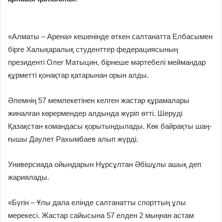
«Алматы – Арена» кешенінде өткен салтанатта Елбасымен
бірге Халықаралық студенттер федерациясының
президенті Олег Матыцин, бірнеше мәртебелі меймандар
құрметті қонақтар қатарынан орын алды.
Әлемнің 57 мемлекетінен келген жастар құрамалары
жиналған көрермендер алдында жүріп өтті. Шеруді
Қазақстан командасы қорытындылады. Көк байрақты шаң­
ғышы Дәулет Рахымбаев алып жүр­ді.
Универсиада ойындарын Нұрсұлтан Әбішұлы ашық деп
жариялады.
«Бүгін – Ұлы дала елінде салтанатты спорттың ұлы
мерекесі. Жастар сайысына 57 елден 2 мың­нан астам