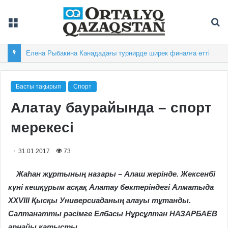
Мәзір
Із
Елена Рыбакина Канададағы турнирде ширек финалға өтті
Басты тақырып
Спорт
Алатау баурайында – спорт
мерекесі
31.01.2017
73
Жаһан жұртының назары – Алаш жерінде. Жексенбі
күні кешқұрым асқақ Алатау бөктеріндегі Алматыда
ХХVІІІ Қысқы Универсиаданың алауы тұтанды.
Салтанатты рәсімге Елбасы Нұрсұлтан НАЗАРБАЕВ
арнайы қатысты.