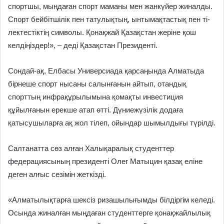
спортшы, мыңдаған спорт маманы мен жанкүйер жиналды.
Спорт бейбітшілік пен татулықтың, ынтымақтастық пен ті­
лек­тестіктің символы. Қонақжай Қа­зақстан жеріне қош
келдіңіздер!», – деді Қазақстан Президенті.
Сондай-ақ, Елбасы Универсиада қарсаңында Алматыда
бірнеше спорт нысаны салынғанын айтып, отандық
спорттың инфрақұрылымына қомақты инвестиция
құйылғанын ерекше атап өтті. Дүниежүзілік додаға
қатысушыларға ақ жол ті­леп, ойындар шымылдығы түрілді.
Салтанатта сөз алған Халық­аралық студенттер
федерациясының президенті Олег Матыцин қазақ еліне
деген алғыс сезімін жеткізді.
«Алматылықтарға шексіз ризашылығымды білдіргім келеді.
Осында жиналған мыңдаған студенттерге қонақжайлылық