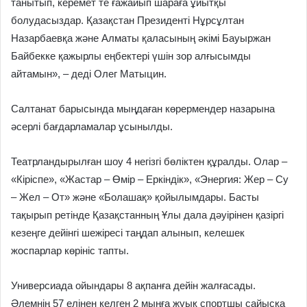
танытып, керемет те ғажайып шараға ұйытқы
болудасыздар. Қазақстан Президенті Нұрсұлтан
Назарбаев­қа және Алматы қаласының әкімі Бауыржан
Байбекке қажырлы еңбектері үшін зор алғысымды
айтамын», – деді Олег Матыцин.
Салтанат барысында мыңдаған көрермендер назарына
әсерлі бағ­дарламалар ұсынылды.
Театрландырылған шоу 4 негізгі бөліктен құралды. Олар –
«Кіріспе», «Жастар – Өмір – Еркіндік», «Энергия: Жер – Су
– Жел – От» және «Болашақ» қойылымдары. Басты
тақырып ретінде Қазақстанның Ұлы дала дәуірінен қазіргі
кезеңге дейінгі шежіресі таңдап алынып, келешек
жоспарлар көрініс тапты.
Универсиада ойындары 8 ақ­панға дейін жалғасады.
Әлемнің 57 елінен келген 2 мыңға жуық спортшы сайысқа