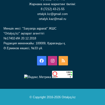
Жарнама және маркетинг бөлімі:
8 (7212) 43-21-55
ortalyk.kz@gmail.com
ortalyk.kaz@mail.ru
Меншік иесі: "Saryarqa aqparat" ЖШС
"Ortalyq.kz" ақпарат агенттігі
№17402-ИА 20.12.2018
Редакция мекенжайы: 100009, Қарағанды қ.
Ә.Ермеков көшесі, №33 үй.
Facebook
Instagram
RSS
© Copyright 2016-2026 Ortalyq.kz